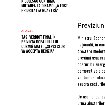
NICOLESCU CONFIRMĂ
MUTAREA LA DINAMO: „A FOST
PRIORITATEA NOASTRĂ”
Previziu
AFACERI
TAS, VERDICT FINAL ÎN
Ministrul Econom
PRIVINȚA DOPAJULUI LUI
națională, în c
COSMIN MATEI: „SEPSI CLUB
creștere moderat
VA ACCEPTA DECIZIA”
presiuni asupra 
costurilor energ
perspectivele de
va rămâne ridica
asupra costurilo
De asemenea, est
urma ajustărilor