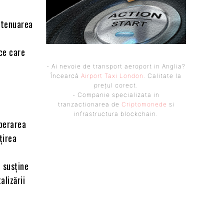
 atenuarea
ice care
- Ai nevoie de transport aeroport in Anglia?
Încearcă
Airport Taxi London
. Calitate la
prețul corect.
- Companie specializata in
tranzactionarea de
Criptomonede
si
infrastructura blockchain.
uperarea
țirea
i susține
alizării