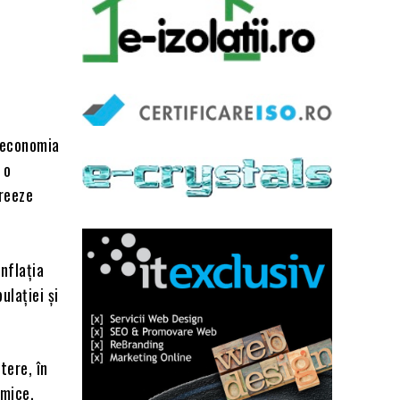
u economia
 o
creeze
nflația
ulației și
tere, în
omice.