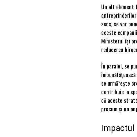
Un alt element f
antreprinderilor
sens, se vor pun
aceste companii 
Ministerul își p
reducerea birocr
În paralel, se p
îmbunătățească s
se urmărește cre
contribuie la sp
că aceste strate
precum și un ang
Impactul 