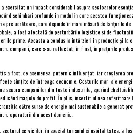
 a exercitat un impact considerabil asupra sectoarelor esenția
ocând schimbări profunde în modul în care acestea funcționeaz
ria prelucrătoare, care depinde în mare măsură de lanțurile de
obale, a fost afectată de perturbările logistice și de fluctuați
teriile prime. Aceasta a condus la întârzieri în producție și la 
tru companii, care s-au reflectat, în final, în prețurile produ
ic a fost, de asemenea, puternic influențat, iar creșterea pre
fecte simțite de întreaga economie. Costurile mari ale energi
ne asupra companiilor din toate industriile, sporind cheltuielil
reducând marjele de profit. În plus, incertitudinea referitoare 
tranziția către surse de energie mai sustenabile a generat pro
ntru operatorii din acest domeniu.
 sectorul serviciilor, în special turismul și ospitalitatea, a fos