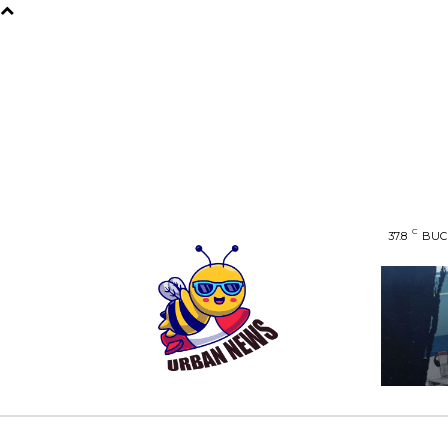
C
37.8
BUC
AFACERI
ENTERTAINMENT
HOME & D