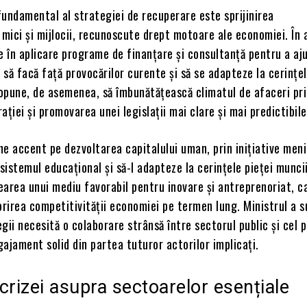
undamental al strategiei de recuperare este sprijinirea
 mici și mijlocii, recunoscute drept motoare ale economiei. În 
e în aplicare programe de finanțare și consultanță pentru a aj
să facă față provocărilor curente și să se adapteze la cerințel
ropune, de asemenea, să îmbunătățească climatul de afaceri pr
ației și promovarea unei legislații mai clare și mai predictibile
une accent pe dezvoltarea capitalului uman, prin inițiative meni
istemul educațional și să-l adapteze la cerințele pieței muncii
area unui mediu favorabil pentru inovare și antreprenoriat, c
orirea competitivității economiei pe termen lung. Ministrul a s
gii necesită o colaborare strânsă între sectorul public și cel p
ajament solid din partea tuturor actorilor implicați.
crizei asupra sectoarelor esențiale