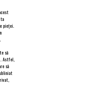
acest
uta
e pieței.
in
.
te să
. Astfel,
are să
ubliniat
rivat,