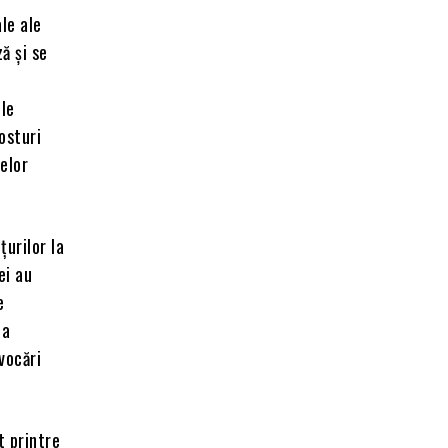
le ale
ă și se
ile
costuri
selor
țurilor la
ei au
e
la
vocări
t printre