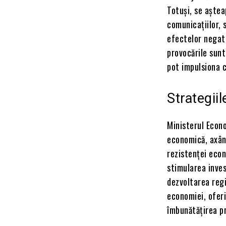
Totuși, se aște
comunicațiilor, 
efectelor negat
provocările sunt
pot impulsiona 
Strategii
Ministerul Econo
economică, axân
rezistenței econ
stimularea inves
dezvoltarea regi
economiei, oferi
îmbunătățirea pr