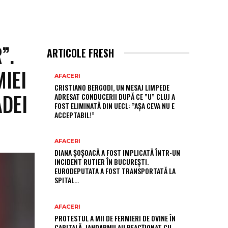
”.
ARTICOLE FRESH
IEI
AFACERI
CRISTIANO BERGODI, UN MESAJ LIMPEDE
ADEI
ADRESAT CONDUCERII DUPĂ CE ”U” CLUJ A
FOST ELIMINATĂ DIN UECL: ”AȘA CEVA NU E
ACCEPTABIL!”
AFACERI
DIANA ȘOȘOACĂ A FOST IMPLICATĂ ÎNTR-UN
INCIDENT RUTIER ÎN BUCUREȘTI.
EURODEPUTATA A FOST TRANSPORTATĂ LA
SPITAL…
AFACERI
PROTESTUL A MII DE FERMIERI DE OVINE ÎN
CAPITALĂ. JANDARMII AU REACȚIONAT CU