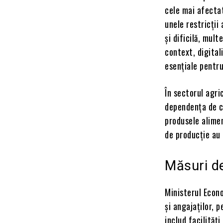
cele mai afectat
unele restricții 
și dificilă, mul
context, digital
esențiale pentr
În sectorul agric
dependența de co
produsele alimen
de producție au 
Măsuri de
Ministerul Econo
și angajaților, 
includ facilităț