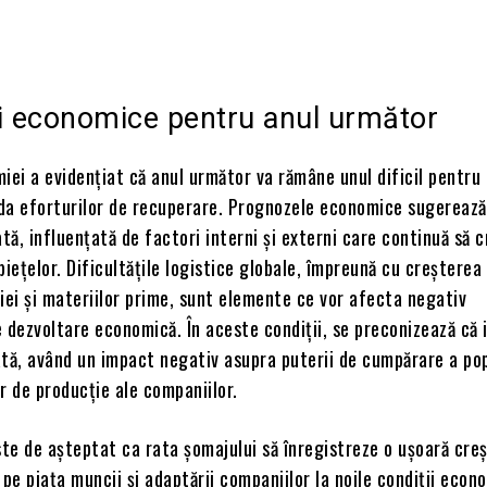
Acțiune
ni economice pentru anul următor
iei a evidențiat că anul următor va rămâne unul dificil pentr
iuda eforturilor de recuperare. Prognozele economice sugerează
ă, influențată de factori interni și externi care continuă să 
piețelor. Dificultățile logistice globale, împreună cu creșterea
iei și materiilor prime, sunt elemente ce vor afecta negativ
 dezvoltare economică. În aceste condiții, se preconizează că i
tă, având un impact negativ asupra puterii de cumpărare a pop
r de producție ale companiilor.
e de așteptat ca rata șomajului să înregistreze o ușoară creș
 pe piața muncii și adaptării companiilor la noile condiții econ