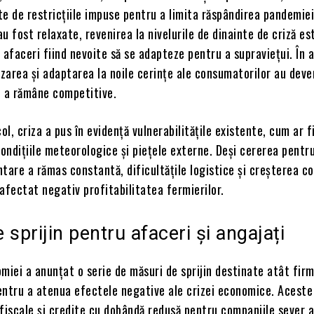
e de restricțiile impuse pentru a limita răspândirea pandemiei
au fost relaxate, revenirea la nivelurile de dinainte de criză es
te afaceri fiind nevoite să se adapteze pentru a supraviețui. În 
izarea și adaptarea la noile cerințe ale consumatorilor au deve
u a rămâne competitive.
ol, criza a pus în evidență vulnerabilitățile existente, cum ar f
ndițiile meteorologice și piețele externe. Deși cererea pentr
tare a rămas constantă, dificultățile logistice și creșterea co
afectat negativ profitabilitatea fermierilor.
 sprijin pentru afaceri și angajați
miei a anunțat o serie de măsuri de sprijin destinate atât firm
pentru a atenua efectele negative ale crizei economice. Aceste
i fiscale și credite cu dobândă redusă pentru companiile sever 