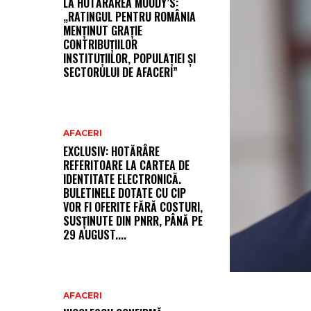
LA HOTĂRÂREA MOODY’S:
„RATINGUL PENTRU ROMÂNIA
MENȚINUT GRAȚIE
CONTRIBUȚIILOR
INSTITUȚIILOR, POPULAȚIEI ȘI
SECTORULUI DE AFACERI”
AFACERI
EXCLUSIV: HOTĂRÂRE
REFERITOARE LA CARTEA DE
IDENTITATE ELECTRONICĂ.
BULETINELE DOTATE CU CIP
VOR FI OFERITE FĂRĂ COSTURI,
SUSȚINUTE DIN PNRR, PÂNĂ PE
29 AUGUST....
AFACERI