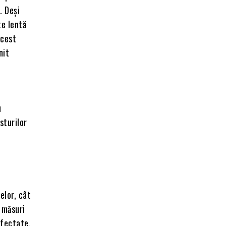
. Deși
te lentă
acest
nit
i
u
sturilor
elor, cât
 măsuri
afectate,