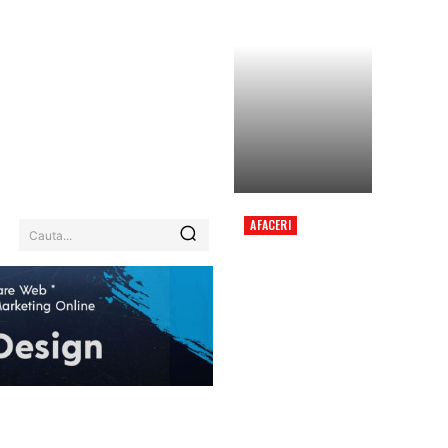
AFACERI
Cauta...
COLIZIUNE ÎNTRE
DOUĂ ELICOPTERE ÎN
GRECIA, ÎN TIMPUL
MISIUNII DE
COMBATERE A UNUI
INCENDIU PUTERNIC.
EHNOLOGIE / ITC
MORE