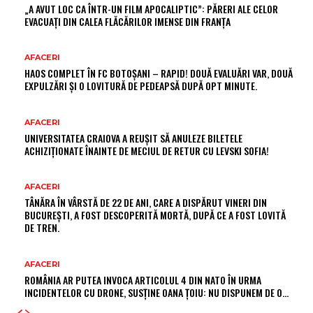
„A AVUT LOC CA ÎNTR-UN FILM APOCALIPTIC”: PĂRERI ALE CELOR
EVACUAȚI DIN CALEA FLĂCĂRILOR IMENSE DIN FRANȚA
AFACERI
HAOS COMPLET ÎN FC BOTOȘANI – RAPID! DOUĂ EVALUĂRI VAR, DOUĂ
EXPULZĂRI ȘI O LOVITURĂ DE PEDEAPSĂ DUPĂ OPT MINUTE.
AFACERI
UNIVERSITATEA CRAIOVA A REUȘIT SĂ ANULEZE BILETELE
ACHIZIȚIONATE ÎNAINTE DE MECIUL DE RETUR CU LEVSKI SOFIA!
AFACERI
TÂNĂRA ÎN VÂRSTĂ DE 22 DE ANI, CARE A DISPĂRUT VINERI DIN
BUCUREȘTI, A FOST DESCOPERITĂ MORTĂ, DUPĂ CE A FOST LOVITĂ
DE TREN.
AFACERI
ROMÂNIA AR PUTEA INVOCA ARTICOLUL 4 DIN NATO ÎN URMA
INCIDENTELOR CU DRONE, SUSȚINE OANA ȚOIU: NU DISPUNEM DE O…