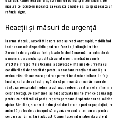
distruse. Atmosfera din oraș este una de panică și incertitudine, pe
măsură ce locuitorii încearcă să evalueze pagubele și să își găsească un
refugiu sigur.
Reacții și măsuri de urgență
În urma atacului, autoritățile ucrainene au reacționat rapid, mobilizând
toate resursele disponibile pentru a face față situației critice.
Serviciile de urgență au fost plasate în alertă maximă, iar echipele de
pompieri, paramedici și polițiști au intervenit imediat în zonele
afectate. Președintele Ucrainei a convocat o întâlnire de urgență cu
consilierii săi de securitate pentru a coordona reacția națională și a
evalua măsurile necesare pentru a preveni incidente similare. La fața
locului, spitalele au fost pregătite să primească un număr mare de
răniți, iar personalul medical a acționat neobosit pentru a oferi îngrijiri
celor afectați. De asemenea, au fost activată linii telefonice de urgență
pentru ca cetățenii să poată raporta persoane dispărute sau să solicite
ajutor. Simultan, s-a cerut calm și solidaritate din partea populației, iar
autoritățile locale au început să organizeze centre temporare pentru
cei care au rămas fără adăpost. Comunitatea internațională a oferit