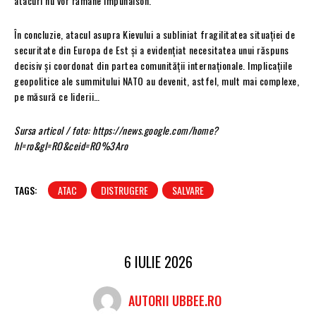
atacuri nu vor rămâne impunaison.
În concluzie, atacul asupra Kievului a subliniat fragilitatea situației de
securitate din Europa de Est și a evidențiat necesitatea unui răspuns
decisiv și coordonat din partea comunității internaționale. Implicațiile
geopolitice ale summitului NATO au devenit, astfel, mult mai complexe,
pe măsură ce liderii…
Sursa articol / foto: https://news.google.com/home?
hl=ro&gl=RO&ceid=RO%3Aro
TAGS:
ATAC
DISTRUGERE
SALVARE
6 IULIE 2026
AUTORII UBBEE.RO