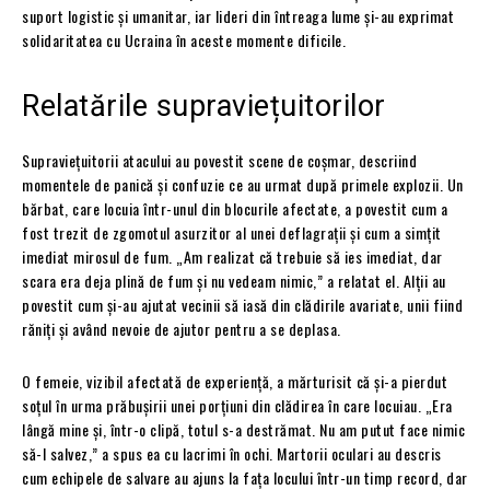
suport logistic și umanitar, iar lideri din întreaga lume și-au exprimat
solidaritatea cu Ucraina în aceste momente dificile.
Relatările supraviețuitorilor
Supraviețuitorii atacului au povestit scene de coșmar, descriind
momentele de panică și confuzie ce au urmat după primele explozii. Un
bărbat, care locuia într-unul din blocurile afectate, a povestit cum a
fost trezit de zgomotul asurzitor al unei deflagrații și cum a simțit
imediat mirosul de fum. „Am realizat că trebuie să ies imediat, dar
scara era deja plină de fum și nu vedeam nimic,” a relatat el. Alții au
povestit cum și-au ajutat vecinii să iasă din clădirile avariate, unii fiind
răniți și având nevoie de ajutor pentru a se deplasa.
O femeie, vizibil afectată de experiență, a mărturisit că și-a pierdut
soțul în urma prăbușirii unei porțiuni din clădirea în care locuiau. „Era
lângă mine și, într-o clipă, totul s-a destrămat. Nu am putut face nimic
să-l salvez,” a spus ea cu lacrimi în ochi. Martorii oculari au descris
cum echipele de salvare au ajuns la fața locului într-un timp record, dar