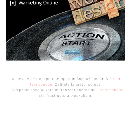
- Ai nevoie de transport aeroport in Anglia? Încearcă
Airport
Taxi London
. Calitate la prețul corect.
- Companie specializata in tranzactionarea de
Criptomonede
si infrastructura blockchain.
UBBEE