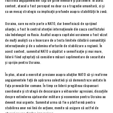
reafirma angajamentele față de țările membre și partenere. În acest
context, atacul a fost perceput nu doar ca o tragedie umanitară, ci și
ca un mesaj strategic cu implicații profunde asupra stabilității în zonă.
Ucraina, care nu este parte a NATO, dar beneficiază de sprijinul
alianței, a fost în centrul atenției internaționale din cauza conflictului
său îndelungat cu Rusia. Asaltul asupra capitalei ucrainene a fost văzut
de mulți analiști ca o încercare de a testa limitele răbdării comunității
internaționale și de a submina eforturile de stabilizare a regiunii. În
acest context, summitul NATO a căpătat o semnificație și mai mare,
liderii fiind așteptați să considere măsuri suplimentare de securitate
și sprijin pentru Ucraina.
În plus, atacul a exercitat presiune asupra aliaților NATO să-și reafirme
angajamentele față de apărarea colectivă și să demonstreze unitate în
fața provocărilor comune. În timp ce liderii pregăteau răspunsuri
coordonate și strategii de descurajare a viitoarelor agresiuni, discuțiile
despre extinderea ajutoarelor militare și economice pentru Ucraina au
devenit mai urgente. Summitul urma să fie o platformă pentru
stabilirea unor noi linii de acțiune, menite să asigure că astfel de