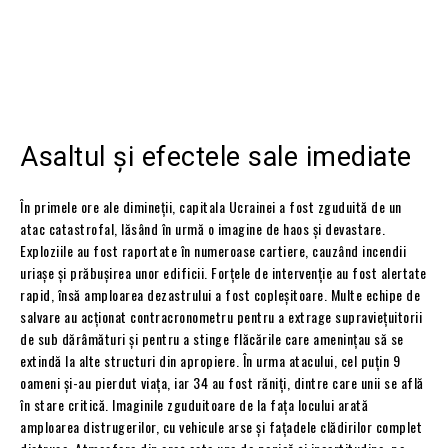
Asaltul și efectele sale imediate
În primele ore ale dimineții, capitala Ucrainei a fost zguduită de un
atac catastrofal, lăsând în urmă o imagine de haos și devastare.
Exploziile au fost raportate în numeroase cartiere, cauzând incendii
uriașe și prăbușirea unor edificii. Forțele de intervenție au fost alertate
rapid, însă amploarea dezastrului a fost copleșitoare. Multe echipe de
salvare au acționat contracronometru pentru a extrage supraviețuitorii
de sub dărâmături și pentru a stinge flăcările care amenințau să se
extindă la alte structuri din apropiere. În urma atacului, cel puțin 9
oameni și-au pierdut viața, iar 34 au fost răniți, dintre care unii se află
în stare critică. Imaginile zguduitoare de la fața locului arată
amploarea distrugerilor, cu vehicule arse și fațadele clădirilor complet