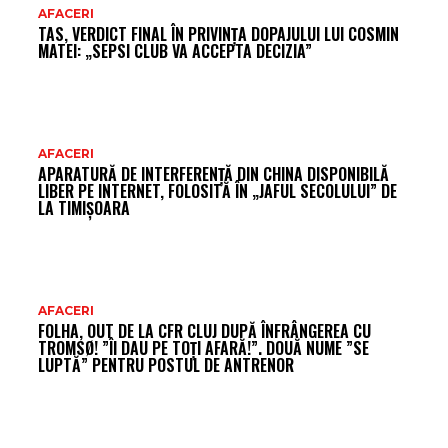
AR
AFACERI
TAS, VERDICT FINAL ÎN PRIVINȚA DOPAJULUI LUI COSMIN
FR
MATEI: „SEPSI CLUB VA ACCEPTA DECIZIA”
AFACERI
APARATURĂ DE INTERFERENȚĂ DIN CHINA DISPONIBILĂ
LIBER PE INTERNET, FOLOSITĂ ÎN „JAFUL SECOLULUI” DE
LA TIMIȘOARA
AFACERI
FOLHA, OUT DE LA CFR CLUJ DUPĂ ÎNFRÂNGEREA CU
TROMSØ! ”ÎI DAU PE TOȚI AFARĂ!”. DOUĂ NUME ”SE
LUPTĂ” PENTRU POSTUL DE ANTRENOR