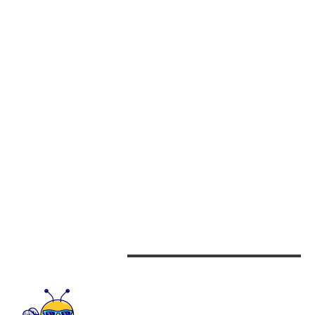
CUM SE STABILEȘTE PRIMA DE ASIGURARE?
BOLOJAN, CU PRIVIRE LA CONFLICTUL DIN IRAN: „TOATE STRUCTURILE
SUNT ÎN STARE DE ALERTĂ”. INFORMAȚII PENTRU CETĂȚENII ROMÂNI DIN…
CATEGORII
Afaceri
Alimentatie
Arta si istorie
Auto
Beauty
Design interior
CONTACTEAZA-NE