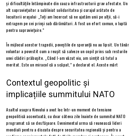
și dificultățile întâmpinate din cauza infrastructurii grav afectate. Un
alt supraviețuitor a subliniat solidaritatea și curajul arătate de
locuitorii orașului: „Toți am încercat să ne ajutăm unii pe alții, să-i
extragem pe cei prinși sub dărâmături. A fost un efort comun, o luptă
pentru supraviețuire.”
În mijlocul acestor tragedii, poveștile de speranță nu au lipsit. Un tânăr
voluntar a povestit cum a reușit să salveze un copil prins sub resturile
unei clădiri prăbușite. „Când l-am văzut viu, am simțit că totul a
meritat. Este un miracol că a scăpat,” a declarat el. Aceste mărt
Contextul geopolitic și
implicațiile summitului NATO
Asaltul asupra Kievului a avut loc într-un moment de tensiune
geopolitică accentuată, cu doar câteva zile înainte de summitul NATO
programat să se desfășoare. Evenimentul urma să reunească lideri
mondiali pentru a discuta despre securitatea regională și pentru a