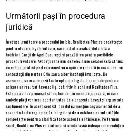
Următorii pași în procedura
juridică
În etapa următoare a procesului juridic, Realitatea Plus se pregătește
pentru etapele legale viitoare, care includ o analiză detaliată a
hotărârii Curții de Apel București și pregătirea pentru posibilele
proceduri viitoare. Avocații canalului de televiziune colaborează strâns
cu echipa juridică pentru a construi o apărare robustă în cazul unei noi
contestații din partea CNA sau a altor instituții implicate. De
asemenea, se examinează toate opțiunile legale disponibile pentru a
asigura un rezultat favorabil și definitiv în sprijinul Realitatea Plus.
Este posibil ca procesul să implice noi termene de judecată, în care
ambele părți vor avea oportunitatea de a prezenta dovezi și argumente
suplimentare. În acest context, canalul își menține angajamentul de a
respecta toate reglementările legale și de a colabora cu autoritățile
competente pentru a clarifica toate aspectele litigioase. Pe termen
scurt, Realitatea Plus va continua să urmărească îndeaproape evoluțiile