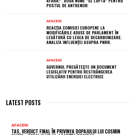
AFARĂ!”. DOUĂ NUME ”SE LUPTĂ” PENTRU
POSTUL DE ANTRENOR
AFACERI
REACȚIA COMISIEI EUROPENE LA
MODIFICĂRILE ADUSE DE PARLAMENT ÎN
LEGĂTURĂ CU LEGEA DE DECARBONIZARE.
ANALIZA INFLUENȚEI ASUPRA PNRR.
AFACERI
GUVERNUL PREGĂTEȘTE UN DOCUMENT
LEGISLATIV PENTRU RESTRÂNGEREA
UTILIZĂRII ENERGIEI ELECTRICE
LATEST POSTS
AR
AFACERI
TAS, VERDICT FINAL ÎN PRIVINȚA DOPAJULUI LUI COSMIN
FR