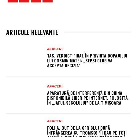
ARTICOLE RELEVANTE
AFACERI
TAS, VERDICT FINAL ÎN PRIVINȚA DOPAJULUI
LUI COSMIN MATEI: „SEPSI CLUB VA
ACCEPTA DECIZIA”
AFACERI
APARATURĂ DE INTERFERENȚĂ DIN CHINA
DISPONIBILĂ LIBER PE INTERNET, FOLOSITĂ
ÎN „JAFUL SECOLULUI” DE LA TIMIȘOARA
AFACERI
FOLHA, OUT DE LA CFR CLUJ DUPĂ
ÎNFRÂNGEREA CU TROMSØ! ”ÎI DAU PE TOȚI