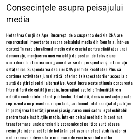
Consecințele asupra peisajului
media
Hotărârea Curții de Apel București de a suspenda decizia CNA are
repercusiuni importante asupra peisajului media din România. Într-un
context în care pluralismul media este crucial pentru sănătatea unei
democrații, menținerea unei varietăți de posturi de televiziune
contribuie la oferirea unei game diverse de perspective și informații
cetățenilor. Suspendarea deciziei CNA permite Realitatea Plus să
continue activitatea jurnalistică, oferind telespectatorilor acces la o
sursă de știri și opinii alternative. Acest lucru poate stimula concurența
între diferitele entități media, încurajând astfel o îmbunătățire a
calității conținutului oferit publicului. Totodată, decizia instanței poate
reprezenta un precedent important, subliniind rolul esențial al justiției
în protejarea libertății presei și asigurarea unui cadru legal echitabil
pentru toate instituțiile media. Într-un peisaj mediatic în continuă
transformare, unde presiunile economice și politice sunt adesea
resimțite intens, astfel de hotărâri pot avea un efect stabilizator și
pot promova o diversitate mai mare de voci în spațiul public.