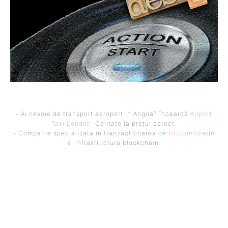
- Ai nevoie de transport aeroport in Anglia? Încearcă
Airport
Taxi London
. Calitate la prețul corect.
- Companie specializata in tranzactionarea de
Criptomonede
si infrastructura blockchain.
UBBEE
Ubbee.ro un site de știri / blog de noutăți, dedicat diseminării de
informații și actualități. Acesta oferă articole, reportaje și analize pe