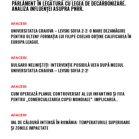
PARLAMENT ÎN LEGĂTURĂ CU LEGEA DE DECARBONIZARE.
ANALIZA INFLUENȚEI ASUPRA PNRR.
AFACERI
UNIVERSITATEA CRAIOVA – LEVSKI SOFIA 2-2: O MARE DEZAMĂGIRE
PENTRU OLTENI! FORMAȚIA LUI FILIPE COELHO OBȚINE CALIFICAREA ÎN
EUROPA LEAGUE.
AFACERI
BULGARII NELINIȘTIȚI: INTERVENȚIE POSIBILĂ UEFA DUPĂ MECIUL
UNIVERSITATEA CRAIOVA – LEVSKI SOFIA 2-2!
AFACERI
CUM OPEREAZĂ PLANUL CONTROVERSAT AL LUI INFANTINO ȘI FIFA
PENTRU „COMERCIALIZAREA CUPEI MONDIALE”: IMPLICAREA…
AFACERI
VAL DE CĂLDURĂ INTENSĂ ÎN ROMÂNIA: TEMPERATURILE SUPERIOARE
ȘI ZONELE IMPACTATE