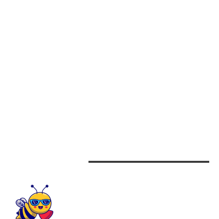
EUGEN TOMAC, ÎN URMA DECLARAȚIEI USR DE A NU SPRIJINI GUVERNUL:
MAI MULT DE 200 DE PARLAMENTARI SUSȚIN INIȚIATIVA PE…
CATEGORII
Afaceri
Alimentatie
Arta si istorie
Auto
Beauty
Design interior
CONTACTEAZA-NE