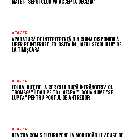
MATEI: „SEPSI CLUB VA ACCEPTA DECIZIA”
AFACERI
APARATURĂ DE INTERFERENȚĂ DIN CHINA DISPONIBILĂ
LIBER PE INTERNET, FOLOSITĂ ÎN „JAFUL SECOLULUI” DE
LA TIMIȘOARA
AFACERI
FOLHA, OUT DE LA CFR CLUJ DUPĂ ÎNFRÂNGEREA CU
TROMSØ! ”ÎI DAU PE TOȚI AFARĂ!”. DOUĂ NUME ”SE
LUPTĂ” PENTRU POSTUL DE ANTRENOR
AFACERI
REACȚIA COMISIEI EUROPENE LA MODIFICĂRILE ADUSE DE