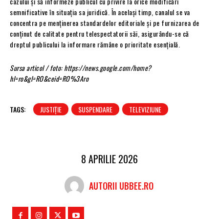
cazului și să informeze publicul cu privire la orice modificări
semnificative în situația sa juridică. În același timp, canalul se va
concentra pe menținerea standardelor editoriale și pe furnizarea de
conținut de calitate pentru telespectatorii săi, asigurându-se că
dreptul publicului la informare rămâne o prioritate esențială.
Sursa articol / foto: https://news.google.com/home?
hl=ro&gl=RO&ceid=RO%3Aro
TAGS:
JUSTIȚIE
SUSPENDARE
TELEVIZIUNE
8 APRILIE 2026
AUTORII UBBEE.RO