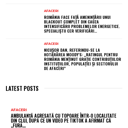
AFACERI
ROMÂNIA FACE FAȚĂ AMENINȚĂRII UNUI
BLACKOUT COMPLET DIN CAUZA
INTENSIFICĂRII PROBLEMELOR ENERGETICE.
SPECIALIȘTII CER VERIFICĂRI…
AFACERI
NICUȘOR DAN, REFERINDU-SE LA
HOTĂRÂREA MOODY’S: „RATINGUL PENTRU
ROMÂNIA MENȚINUT GRAȚIE CONTRIBUȚIILOR
INSTITUȚIILOR, POPULAȚIEI ȘI SECTORULUI
DE AFACERI”
LATEST POSTS
AR
AFACERI
AMBULANȚĂ AGRESATĂ CU TOPOARE ÎNTR-O LOCALITATE
FR
DIN CLUJ, DUPĂ CE UN VIDEO PE TIKTOK A AFIRMAT CĂ
„FURĂ…