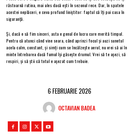
răstoarnă rutina, mai ales dacă ești în sezonul rece. Dar, în spatele
acestei neplăceri, e ceva profund liniștitor: faptul că îți pui casa în
siguranță.
Și, dacă e să fim sinceri, asta e genul de lucru care merită timpul.
Pentru că atunci când vine seara, când aprinzi focul și auzi sunetul
acela calm, constant, și simți cum se încălzește aerul, nu vrei să ai în
minte întrebarea dacă fumul își găsește drumul. Vrei să te așezi, să
respiri, și să știi că totul e așezat cum trebuie.
6 FEBRUARIE 2026
OCTAVIAN BADEA