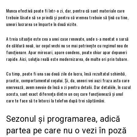
Munca efectivă poate fi într-o zi, dar, pentru că sunt materiale care
trebuie lăsate să se prindă și pentru că vremea trebuie să țină cu tine,
uneori lucrarea se împarte în două vizite.
A treia situație este cea a unei case renovate, unde s-a montat o sursă
de căldură nouă, iar coșul vechi nu se mai potrivește cu regimul nou de
funcționare. Apar mirosuri, apare condens, poate chiar apar depuneri
rapide. Aici, soluția reală este modernizarea, de multe ori prin tubare.
Ca timp, poate fi una sau două zile de lucru, însă rezultatul schimbă,
practic, comportamentul coșului. Și, da, uneori vei auzi fraza asta care
enervează, avem nevoie de încă o zi pentru detalii. Dar detaliile, în cazul
acesta, sunt exact diferența dintre un coș care funcționează și unul
care te face să te întorci la telefon după trei săptămâni.
Sezonul și programarea, adică
partea pe care nu o vezi în poză