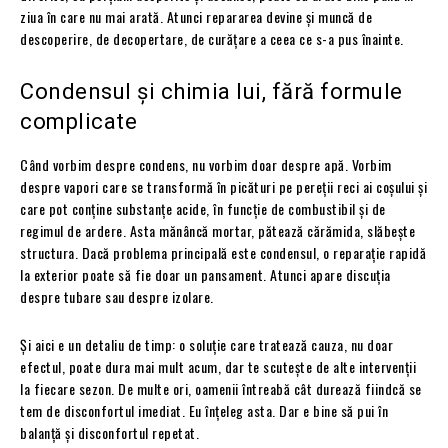
ziua în care nu mai arată. Atunci repararea devine și muncă de
descoperire, de decopertare, de curățare a ceea ce s-a pus înainte.
Condensul și chimia lui, fără formule
complicate
Când vorbim despre condens, nu vorbim doar despre apă. Vorbim
despre vapori care se transformă în picături pe pereții reci ai coșului și
care pot conține substanțe acide, în funcție de combustibil și de
regimul de ardere. Asta mănâncă mortar, pătează cărămida, slăbește
structura. Dacă problema principală este condensul, o reparație rapidă
la exterior poate să fie doar un pansament. Atunci apare discuția
despre tubare sau despre izolare.
Și aici e un detaliu de timp: o soluție care tratează cauza, nu doar
efectul, poate dura mai mult acum, dar te scutește de alte intervenții
la fiecare sezon. De multe ori, oamenii întreabă cât durează fiindcă se
tem de disconfortul imediat. Eu înțeleg asta. Dar e bine să pui în
balanță și disconfortul repetat.