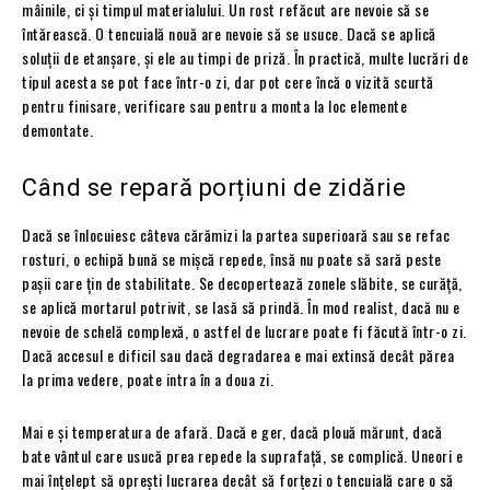
mâinile, ci și timpul materialului. Un rost refăcut are nevoie să se
întărească. O tencuială nouă are nevoie să se usuce. Dacă se aplică
soluții de etanșare, și ele au timpi de priză. În practică, multe lucrări de
tipul acesta se pot face într-o zi, dar pot cere încă o vizită scurtă
pentru finisare, verificare sau pentru a monta la loc elemente
demontate.
Când se repară porțiuni de zidărie
Dacă se înlocuiesc câteva cărămizi la partea superioară sau se refac
rosturi, o echipă bună se mișcă repede, însă nu poate să sară peste
pașii care țin de stabilitate. Se decopertează zonele slăbite, se curăță,
se aplică mortarul potrivit, se lasă să prindă. În mod realist, dacă nu e
nevoie de schelă complexă, o astfel de lucrare poate fi făcută într-o zi.
Dacă accesul e dificil sau dacă degradarea e mai extinsă decât părea
la prima vedere, poate intra în a doua zi.
Mai e și temperatura de afară. Dacă e ger, dacă plouă mărunt, dacă
bate vântul care usucă prea repede la suprafață, se complică. Uneori e
mai înțelept să oprești lucrarea decât să forțezi o tencuială care o să