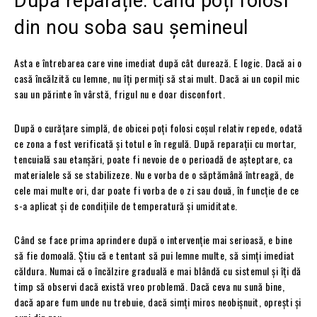
După reparație: când poți folosi
din nou soba sau șemineul
Asta e întrebarea care vine imediat după cât durează. E logic. Dacă ai o
casă încălzită cu lemne, nu îți permiți să stai mult. Dacă ai un copil mic
sau un părinte în vârstă, frigul nu e doar disconfort.
După o curățare simplă, de obicei poți folosi coșul relativ repede, odată
ce zona a fost verificată și totul e în regulă. După reparații cu mortar,
tencuială sau etanșări, poate fi nevoie de o perioadă de așteptare, ca
materialele să se stabilizeze. Nu e vorba de o săptămână întreagă, de
cele mai multe ori, dar poate fi vorba de o zi sau două, în funcție de ce
s-a aplicat și de condițiile de temperatură și umiditate.
Când se face prima aprindere după o intervenție mai serioasă, e bine
să fie domoală. Știu că e tentant să pui lemne multe, să simți imediat
căldura. Numai că o încălzire graduală e mai blândă cu sistemul și îți dă
timp să observi dacă există vreo problemă. Dacă ceva nu sună bine,
dacă apare fum unde nu trebuie, dacă simți miros neobișnuit, oprești și