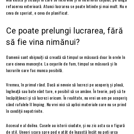
refacerea exterioară. Atunci lucrarea se poate întinde și mai mult. Nu e
ceva de speriat, e ceva de planificat.
Ce poate prelungi lucrarea, fără
să fie vina nimănui?
Oamenii sunt obișnuiți să creadă că timpul se măsoară doar în orele în
care cineva muncește. La coșurile de fum, timpul se măsoară și în
lucrurile care fac munca posibilă.
Vremea, în primul rând. Dacă ai nevoie să lucrezi pe acoperiș și plouă,
îngheață sau bate vânt tare, e posibil să se amâne. În teorie, poți să te
încăpățânezi și să lucrezi oricum. În realitate, nu vrei un om pe acoperiș
când rafalele îl împing. Nu vrei nici să aplici materiale care nu se prind
în condiții nepotrivite.
Accesul e al doilea. Casele au istorii ciudate, și nu zic asta ca o figură
de stil. Uneori scara spre pod e atât de îngustă încât nu poți urca