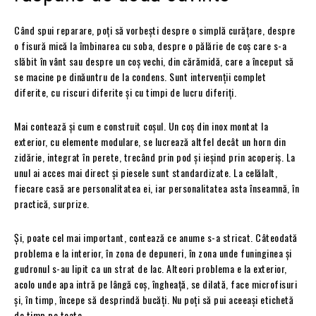
Când spui reparare, poți să vorbești despre o simplă curățare, despre
o fisură mică la îmbinarea cu soba, despre o pălărie de coș care s-a
slăbit în vânt sau despre un coș vechi, din cărămidă, care a început să
se macine pe dinăuntru de la condens. Sunt intervenții complet
diferite, cu riscuri diferite și cu timpi de lucru diferiți.
Mai contează și cum e construit coșul. Un coș din inox montat la
exterior, cu elemente modulare, se lucrează altfel decât un horn din
zidărie, integrat în perete, trecând prin pod și ieșind prin acoperiș. La
unul ai acces mai direct și piesele sunt standardizate. La celălalt,
fiecare casă are personalitatea ei, iar personalitatea asta înseamnă, în
practică, surprize.
Și, poate cel mai important, contează ce anume s-a stricat. Câteodată
problema e la interior, în zona de depuneri, în zona unde funinginea și
gudronul s-au lipit ca un strat de lac. Alteori problema e la exterior,
acolo unde apa intră pe lângă coș, îngheață, se dilată, face microfisuri
și, în timp, începe să desprindă bucăți. Nu poți să pui aceeași etichetă
de timp pe toate.