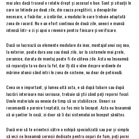
mai ales dacă traseul e relativ drept și accesul e bun. Sunt și situații în
care se întinde pe două zile, din cauza pregătirii, a decupărilor
necesare, a fixărilor, a izolărilor, a modului în care trebuie adaptată
zona de racord. Nu e un efort continuu de două zile, uneori e muncă
intensă într-o zi și apoi o revenire pentru finisare și verificare.
Dacă se lucrează cu elemente modulare de inox, montajul unui coș nou,
la exterior, poate dura una sau două zile, iar la sistemele mai grele,
ceramice, durata de montaj poate fi de câteva zile. Asta nu înseamnă
că reparația ta va dura la fel, dar îți dă o idee despre ordinele de
mărime atunci când intri în zona de sisteme, nu doar de peticeală.
Ceea ce e important, și lumea uită asta, e că după tubare sau după
lucrări interioare mai serioase, trebuie să știi când poți reporni focul.
Unele materiale au nevoie de timp să se stabilizeze. Uneori se
recomandă o pornire treptată, cu foc mic la început. Asta nu înseamnă
că ai șantier în casă, ci doar că îi dai sistemului un început sănătos.
Dacă vrei să te orientezi către o echipă specializată sau pur și simplu
să vezi ce înseamnă servicii dedicate pentru coșuri de fum, poți porni