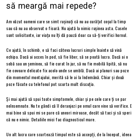
să meargă mai repede?
Am văzut oameni care se simt rușinați că nu au curățat coșul la timp
sau că nu au observat o fisură. Nu ajută la nimic rușinea asta. Casele
sunt solicitante, iar viața nu îți dă pauză doar ca să-ți verifici hornul.
Ce ajută, în schimb, e să faci câteva lucruri simple înainte să vină
echipa. Dacă ai acces în pod, să fie liber, să se poată lucra. Dacă ai o
sobă sau un șemineu, să fie curat în jur, să nu fie mobilă lipită, să nu
fie covoare delicate fix acolo unde se umblă. Dacă ai planuri sau poze
din momentul montajului, merită să le ai la îndemână. Chiar și două
poze făcute cu telefonul pot scurta mult discuția.
Și mai ajută să spui toate simptomele, chiar și pe cele care ți se par
neînsemnate. Nu te gândi că îl deranjezi pe omul care vine să verifice. E
mai bine să spui mi se pare că uneori miroase, decât să taci și să speri
că nu e nimic. Detaliile mici fac diagnosticul mare.
Un alt lucru care scurtează timpul este să accepți, de la început, ideea