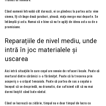
Când oamenii întreabă cât durează, ei se gândesc la partea asta: vine
cineva, îți strânge două șuruburi, pleacă, viața merge mai departe. Se
întâmplă și asta. Numai că e bine să nu te agăți de ideea asta ca de o
promisiune.
Reparațiile de nivel mediu, unde
intră în joc materialele și
uscarea
Aici intră situațiile în care coșul are nevoie de refaceri locale. Poate că
mortarul dintre cărămizi s-a fărâmițat. Poate că la trecerea prin
acoperiș s-a crăpat tencuiala. Poate că partea de sus a coșului a
început să se desprindă, nu dramatic, dar suficient cât să nu mai
dormi liniștit când bate vântul.
Când se lucrează cu zidărie, timpul nu e doar timpul de lucru cu