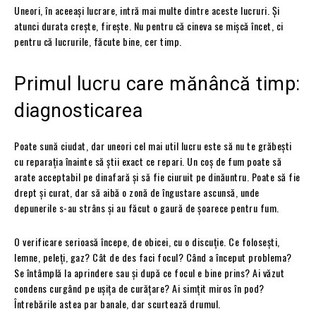
Uneori, în aceeași lucrare, intră mai multe dintre aceste lucruri. Și
atunci durata crește, firește. Nu pentru că cineva se mișcă încet, ci
pentru că lucrurile, făcute bine, cer timp.
Primul lucru care mănâncă timp:
diagnosticarea
Poate sună ciudat, dar uneori cel mai util lucru este să nu te grăbești
cu reparația înainte să știi exact ce repari. Un coș de fum poate să
arate acceptabil pe dinafară și să fie ciuruit pe dinăuntru. Poate să fie
drept și curat, dar să aibă o zonă de îngustare ascunsă, unde
depunerile s-au strâns și au făcut o gaură de șoarece pentru fum.
O verificare serioasă începe, de obicei, cu o discuție. Ce folosești,
lemne, peleți, gaz? Cât de des faci focul? Când a început problema?
Se întâmplă la aprindere sau și după ce focul e bine prins? Ai văzut
condens curgând pe ușița de curățare? Ai simțit miros în pod?
Întrebările astea par banale, dar scurtează drumul.