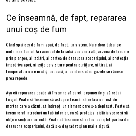
Ce înseamnă, de fapt, repararea
unui coș de fum
Când spui coș de fum, spui, de fapt, un sistem. Nu e doar tubul pe
unde iese fumul. Ai racordul de la sobă sau centrală, ai zona de trecere
prin planșee, ai izolări, ai partea de deasupra acoperișului, ai protecția
împotriva apei, ai ușițe de vizitare pentru curățare, ai tiraj, ai
temperaturi care urcă și coboară, ai condens când gazele se răcesc
prea repede.
Așa că repararea poate să însemne să cureți depunerile și să redai
tirajul. Poate să însemne să astupi o fisură, să refaci un rost de
mortar care a căzut, să îndrepți un element care s-a deplasat. Poate să
însemne să introduci un tub interior, ca să protejezi zidăria veche și să
obții o secțiune corectă. Poate să însemne să refaci complet partea de
deasupra acoperișului, dacă s-a degradat și nu mai e sigură.