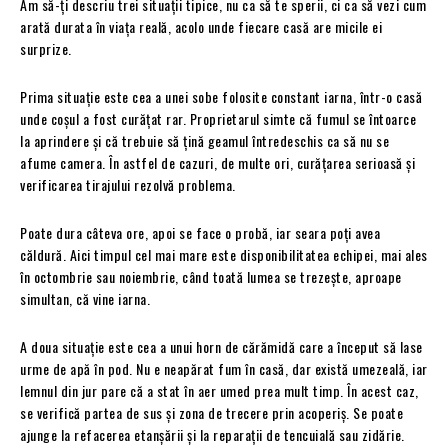
Am să-ți descriu trei situații tipice, nu ca să te sperii, ci ca să vezi cum
arată durata în viața reală, acolo unde fiecare casă are micile ei
surprize.
Prima situație este cea a unei sobe folosite constant iarna, într-o casă
unde coșul a fost curățat rar. Proprietarul simte că fumul se întoarce
la aprindere și că trebuie să țină geamul întredeschis ca să nu se
afume camera. În astfel de cazuri, de multe ori, curățarea serioasă și
verificarea tirajului rezolvă problema.
Poate dura câteva ore, apoi se face o probă, iar seara poți avea
căldură. Aici timpul cel mai mare este disponibilitatea echipei, mai ales
în octombrie sau noiembrie, când toată lumea se trezește, aproape
simultan, că vine iarna.
A doua situație este cea a unui horn de cărămidă care a început să lase
urme de apă în pod. Nu e neapărat fum în casă, dar există umezeală, iar
lemnul din jur pare că a stat în aer umed prea mult timp. În acest caz,
se verifică partea de sus și zona de trecere prin acoperiș. Se poate
ajunge la refacerea etanșării și la reparații de tencuială sau zidărie.