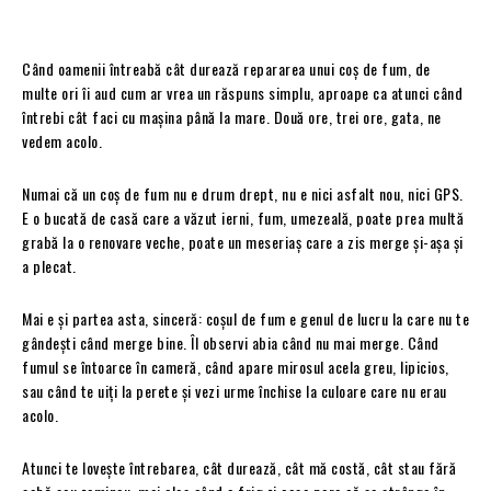
Când oamenii întreabă cât durează repararea unui coș de fum, de
multe ori îi aud cum ar vrea un răspuns simplu, aproape ca atunci când
întrebi cât faci cu mașina până la mare. Două ore, trei ore, gata, ne
vedem acolo.
Numai că un coș de fum nu e drum drept, nu e nici asfalt nou, nici GPS.
E o bucată de casă care a văzut ierni, fum, umezeală, poate prea multă
grabă la o renovare veche, poate un meseriaș care a zis merge și-așa și
a plecat.
Mai e și partea asta, sinceră: coșul de fum e genul de lucru la care nu te
gândești când merge bine. Îl observi abia când nu mai merge. Când
fumul se întoarce în cameră, când apare mirosul acela greu, lipicios,
sau când te uiți la perete și vezi urme închise la culoare care nu erau
acolo.
Atunci te lovește întrebarea, cât durează, cât mă costă, cât stau fără