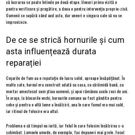
că lucrarea se poate întinde pe două etape. Uneori prima vizită e
pentru verificare și pregătire, a doua e pentru intervenția propriu-zisă.
Oamenii se supără când aud asta, dar uneori e singura cale să nu se
improvizeze.
De ce se strică hornurile și cum
asta influențează durata
reparației
Coșurile de fum au o reputație de lucru solid, aproape încăpățânat. În
multe sate, hornul era construit odată cu casa, cu cărămidă bună, cu
mortar amestecat cum știau oamenii, și apoi rămânea acolo zeci de ani.
În orașe, la blocurile vechi, hornurile comune au fost gândite pentru
sobe și pentru o altă lume a încălzirii, una în care fumul era mai cald,
iar ritmul de folosire era altul.
Problema e că timpul nu iartă, iar felul în care folosim încălzirea s-a
schimbat. Lemnele umede, de exemplu, fac depuneri mai grele. Focul