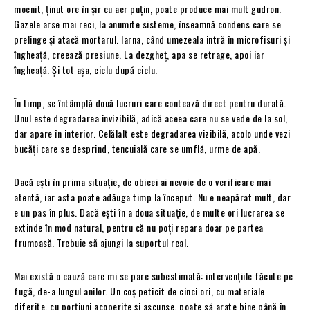
mocnit, ținut ore în șir cu aer puțin, poate produce mai mult gudron.
Gazele arse mai reci, la anumite sisteme, înseamnă condens care se
prelinge și atacă mortarul. Iarna, când umezeala intră în microfisuri și
îngheață, creează presiune. La dezgheț, apa se retrage, apoi iar
îngheață. Și tot așa, ciclu după ciclu.
În timp, se întâmplă două lucruri care contează direct pentru durată.
Unul este degradarea invizibilă, adică aceea care nu se vede de la sol,
dar apare în interior. Celălalt este degradarea vizibilă, acolo unde vezi
bucăți care se desprind, tencuială care se umflă, urme de apă.
Dacă ești în prima situație, de obicei ai nevoie de o verificare mai
atentă, iar asta poate adăuga timp la început. Nu e neapărat mult, dar
e un pas în plus. Dacă ești în a doua situație, de multe ori lucrarea se
extinde în mod natural, pentru că nu poți repara doar pe partea
frumoasă. Trebuie să ajungi la suportul real.
Mai există o cauză care mi se pare subestimată: intervențiile făcute pe
fugă, de-a lungul anilor. Un coș peticit de cinci ori, cu materiale
diferite, cu porțiuni acoperite și ascunse, poate să arate bine până în