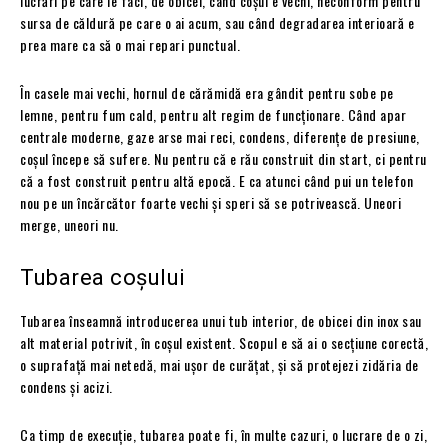
lucrări pe care le faci, de obicei, când coșul e vechi, neconform pentru
sursa de căldură pe care o ai acum, sau când degradarea interioară e
prea mare ca să o mai repari punctual.
În casele mai vechi, hornul de cărămidă era gândit pentru sobe pe
lemne, pentru fum cald, pentru alt regim de funcționare. Când apar
centrale moderne, gaze arse mai reci, condens, diferențe de presiune,
coșul începe să sufere. Nu pentru că e rău construit din start, ci pentru
că a fost construit pentru altă epocă. E ca atunci când pui un telefon
nou pe un încărcător foarte vechi și speri să se potrivească. Uneori
merge, uneori nu.
Tubarea coșului
Tubarea înseamnă introducerea unui tub interior, de obicei din inox sau
alt material potrivit, în coșul existent. Scopul e să ai o secțiune corectă,
o suprafață mai netedă, mai ușor de curățat, și să protejezi zidăria de
condens și acizi.
Ca timp de execuție, tubarea poate fi, în multe cazuri, o lucrare de o zi,