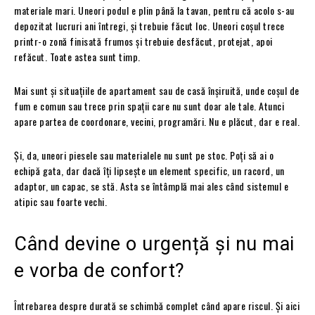
materiale mari. Uneori podul e plin până la tavan, pentru că acolo s-au
depozitat lucruri ani întregi, și trebuie făcut loc. Uneori coșul trece
printr-o zonă finisată frumos și trebuie desfăcut, protejat, apoi
refăcut. Toate astea sunt timp.
Mai sunt și situațiile de apartament sau de casă înșiruită, unde coșul de
fum e comun sau trece prin spații care nu sunt doar ale tale. Atunci
apare partea de coordonare, vecini, programări. Nu e plăcut, dar e real.
Și, da, uneori piesele sau materialele nu sunt pe stoc. Poți să ai o
echipă gata, dar dacă îți lipsește un element specific, un racord, un
adaptor, un capac, se stă. Asta se întâmplă mai ales când sistemul e
atipic sau foarte vechi.
Când devine o urgență și nu mai
e vorba de confort?
Întrebarea despre durată se schimbă complet când apare riscul. Și aici