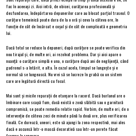
fac în aceeași zi. Aici intră, de obicei, curățarea profesională și
desfundarea, îndepărtarea depunerilor care au blocat parțial traseul. O
curățare temeinică poate dura de la o oră și ceva la câteva ore, în
funcție de cât de încărcat e coșul și de cât de complicată e geometria
lui.
Dacă totul se reduce la depuneri, după curățare se poate verifica din
nou tirajul și, de multe ori, ai rezolvat problema. Dar și aici apare o
nuanță: o curățare simplă e una, o curățare după ani de neglijență, când
gudronul s-a întărit, e alta. În cazul acela, timpul se lungește și e
normal să se lungească. Nu vrei să se lucreze în grabă cu un sistem
care are legătură directă cu focul.
Mai sunt și micile reparații de etanșare la racord. Dacă burlanul are o
îmbinare care scapă fum, dacă există o zonă slăbită sau o garnitură
compromisă, se poate remedia relativ rapid. Vorbim, de multe ori, de o
intervenție de câteva zeci de minute până la două ore, plus verificarea
finală. Ce durează, uneori, este să ajungi la zona respectivă, mai ales
dacă e ascunsă într-o mască decorativă sau într-un perete făcut
frumos la renovare.