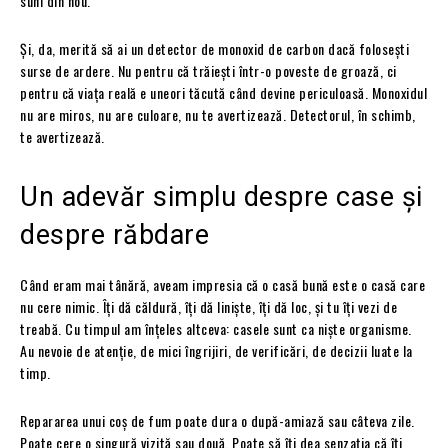
suni din nou.
Și, da, merită să ai un detector de monoxid de carbon dacă folosești
surse de ardere. Nu pentru că trăiești într-o poveste de groază, ci
pentru că viața reală e uneori tăcută când devine periculoasă. Monoxidul
nu are miros, nu are culoare, nu te avertizează. Detectorul, în schimb,
te avertizează.
Un adevăr simplu despre case și
despre răbdare
Când eram mai tânără, aveam impresia că o casă bună este o casă care
nu cere nimic. Îți dă căldură, îți dă liniște, îți dă loc, și tu îți vezi de
treabă. Cu timpul am înțeles altceva: casele sunt ca niște organisme.
Au nevoie de atenție, de mici îngrijiri, de verificări, de decizii luate la
timp.
Repararea unui coș de fum poate dura o după-amiază sau câteva zile.
Poate cere o singură vizită sau două. Poate să îți dea senzația că îți