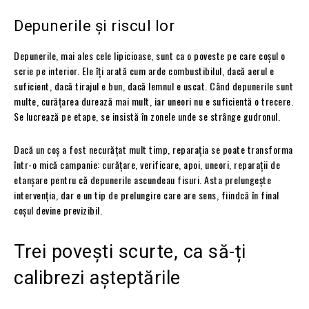
Depunerile și riscul lor
Depunerile, mai ales cele lipicioase, sunt ca o poveste pe care coșul o
scrie pe interior. Ele îți arată cum arde combustibilul, dacă aerul e
suficient, dacă tirajul e bun, dacă lemnul e uscat. Când depunerile sunt
multe, curățarea durează mai mult, iar uneori nu e suficientă o trecere.
Se lucrează pe etape, se insistă în zonele unde se strânge gudronul.
Dacă un coș a fost necurățat mult timp, reparația se poate transforma
într-o mică campanie: curățare, verificare, apoi, uneori, reparații de
etanșare pentru că depunerile ascundeau fisuri. Asta prelungește
intervenția, dar e un tip de prelungire care are sens, fiindcă în final
coșul devine previzibil.
Trei povești scurte, ca să-ți
calibrezi așteptările