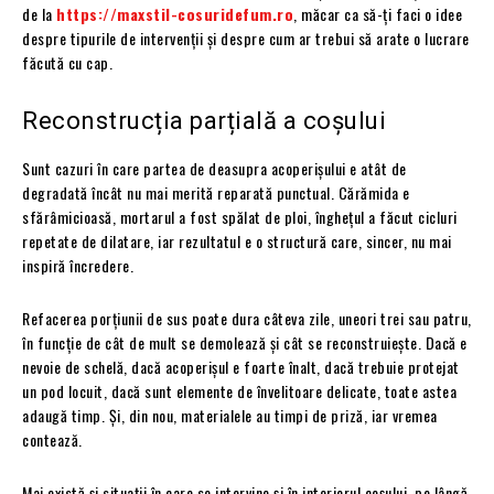
de la
https://maxstil-cosuridefum.ro
, măcar ca să-ți faci o idee
despre tipurile de intervenții și despre cum ar trebui să arate o lucrare
făcută cu cap.
Reconstrucția parțială a coșului
Sunt cazuri în care partea de deasupra acoperișului e atât de
degradată încât nu mai merită reparată punctual. Cărămida e
sfărâmicioasă, mortarul a fost spălat de ploi, înghețul a făcut cicluri
repetate de dilatare, iar rezultatul e o structură care, sincer, nu mai
inspiră încredere.
Refacerea porțiunii de sus poate dura câteva zile, uneori trei sau patru,
în funcție de cât de mult se demolează și cât se reconstruiește. Dacă e
nevoie de schelă, dacă acoperișul e foarte înalt, dacă trebuie protejat
un pod locuit, dacă sunt elemente de învelitoare delicate, toate astea
adaugă timp. Și, din nou, materialele au timpi de priză, iar vremea
contează.
Mai există și situații în care se intervine și în interiorul coșului, pe lângă