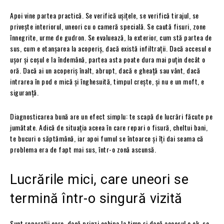
Apoi vine partea practică. Se verifică ușițele, se verifică tirajul, se
privește interiorul, uneori cu o cameră specială. Se caută fisuri, zone
înnegrite, urme de gudron. Se evaluează, la exterior, cum stă partea de
sus, cum e etanșarea la acoperiș, dacă există infiltrații. Dacă accesul e
ușor și coșul e la îndemână, partea asta poate dura mai puțin decât o
oră. Dacă ai un acoperiș înalt, abrupt, dacă e gheață sau vânt, dacă
intrarea în pod e mică și înghesuită, timpul crește, și nu e un moft, e
siguranță.
Diagnosticarea bună are un efect simplu: te scapă de lucrări făcute pe
jumătate. Adică de situația aceea în care repari o fisură, cheltui bani,
te bucuri o săptămână, iar apoi fumul se întoarce și îți dai seama că
problema era de fapt mai sus, într-o zonă ascunsă.
Lucrările mici, care uneori se
termină într-o singură vizită
Sunt reparații care, dacă prinzi echipa la timp și dacă accesul e ok, se