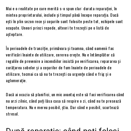
Mai e o realitate pe care merită s-o spun clar: durata reparației, în
mintea proprietarului, include și timpul până începe reparația. Dacă
ești în plin sezon rece și coșurile sunt folosite peste tot, echipele sunt
ocupate. Uneori prinzi repede, alteori te trezești pe o listă de
așteptare.
În perioadele de tranziție, primăvara și toamna, când oamenii fac
verificări înainte de utilizare, cererea crește. Nu e întâmplător că
regulile de prevenire a incendiilor insistă pe verificarea, repararea și
curățarea sobelor și a coșurilor de fum înainte de perioadele de
utilizare, tocmai ca să nu te trezești cu urgențe când e frig și e
aglomerație.
Dacă ai ocazia să planifici, un mic avantaj este să faci verificarea când
nu arzi zilnic, când poți lăsa casa să respire o zi, când nu te presează
temperatura. Nu e mereu posibil, știu. Dar când e posibil, scurtează
stresul.