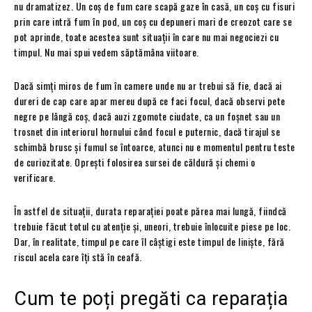
nu dramatizez. Un coș de fum care scapă gaze în casă, un coș cu fisuri
prin care intră fum în pod, un coș cu depuneri mari de creozot care se
pot aprinde, toate acestea sunt situații în care nu mai negociezi cu
timpul. Nu mai spui vedem săptămâna viitoare.
Dacă simți miros de fum în camere unde nu ar trebui să fie, dacă ai
dureri de cap care apar mereu după ce faci focul, dacă observi pete
negre pe lângă coș, dacă auzi zgomote ciudate, ca un foșnet sau un
trosnet din interiorul hornului când focul e puternic, dacă tirajul se
schimbă brusc și fumul se întoarce, atunci nu e momentul pentru teste
de curiozitate. Oprești folosirea sursei de căldură și chemi o
verificare.
În astfel de situații, durata reparației poate părea mai lungă, fiindcă
trebuie făcut totul cu atenție și, uneori, trebuie înlocuite piese pe loc.
Dar, în realitate, timpul pe care îl câștigi este timpul de liniște, fără
riscul acela care îți stă în ceafă.
Cum te poți pregăti ca reparația