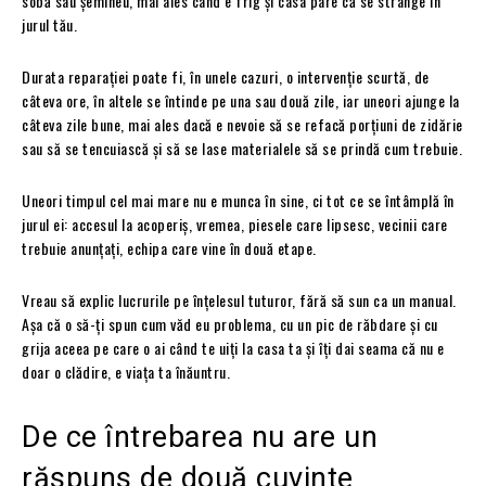
sobă sau șemineu, mai ales când e frig și casa pare că se strânge în
jurul tău.
Durata reparației poate fi, în unele cazuri, o intervenție scurtă, de
câteva ore, în altele se întinde pe una sau două zile, iar uneori ajunge la
câteva zile bune, mai ales dacă e nevoie să se refacă porțiuni de zidărie
sau să se tencuiască și să se lase materialele să se prindă cum trebuie.
Uneori timpul cel mai mare nu e munca în sine, ci tot ce se întâmplă în
jurul ei: accesul la acoperiș, vremea, piesele care lipsesc, vecinii care
trebuie anunțați, echipa care vine în două etape.
Vreau să explic lucrurile pe înțelesul tuturor, fără să sun ca un manual.
Așa că o să-ți spun cum văd eu problema, cu un pic de răbdare și cu
grija aceea pe care o ai când te uiți la casa ta și îți dai seama că nu e
doar o clădire, e viața ta înăuntru.
De ce întrebarea nu are un
răspuns de două cuvinte