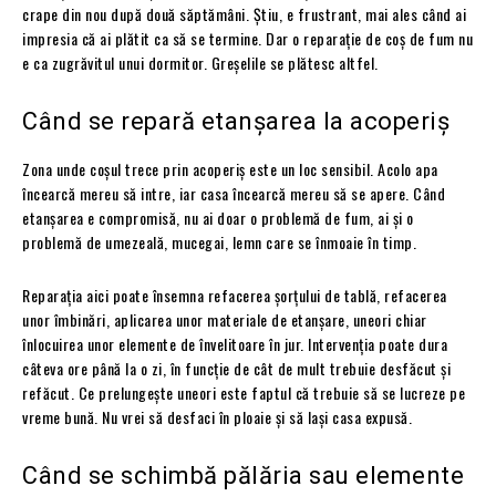
crape din nou după două săptămâni. Știu, e frustrant, mai ales când ai
impresia că ai plătit ca să se termine. Dar o reparație de coș de fum nu
e ca zugrăvitul unui dormitor. Greșelile se plătesc altfel.
Când se repară etanșarea la acoperiș
Zona unde coșul trece prin acoperiș este un loc sensibil. Acolo apa
încearcă mereu să intre, iar casa încearcă mereu să se apere. Când
etanșarea e compromisă, nu ai doar o problemă de fum, ai și o
problemă de umezeală, mucegai, lemn care se înmoaie în timp.
Reparația aici poate însemna refacerea șorțului de tablă, refacerea
unor îmbinări, aplicarea unor materiale de etanșare, uneori chiar
înlocuirea unor elemente de învelitoare în jur. Intervenția poate dura
câteva ore până la o zi, în funcție de cât de mult trebuie desfăcut și
refăcut. Ce prelungește uneori este faptul că trebuie să se lucreze pe
vreme bună. Nu vrei să desfaci în ploaie și să lași casa expusă.
Când se schimbă pălăria sau elemente