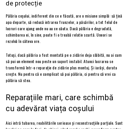
de protecție
Pălăria coșului, indiferent din ce e făcută, are o misiune simplă: să țină
apa departe, să reducă intrarea frunzelor, a păsărilor, a tot felul de
lucruri care ajung unde nu au ce căuta. Dacă pălăria e degradată,
schimbarea ei, în sine, poate fi o treabă relativ scurtă. Uneori se
rezolvă în câteva ore.
Totuși, dacă pălăria a fost montată pe o zidărie deja slăbită, nu ai cum
să pui un element nou peste un suport instabil. Atunci lucrarea se
transformă într-o reparație de zidărie plus montaj. Și iarăși, durata
crește. Nu pentru că e complicat să pui pălăria, ci pentru că vrei ca
pălăria să stea.
Reparațiile mari, care schimbă
cu adevărat viața coșului
Aici intră tubarea, reabilitările serioase și reconstrucțiile parțiale. Sunt