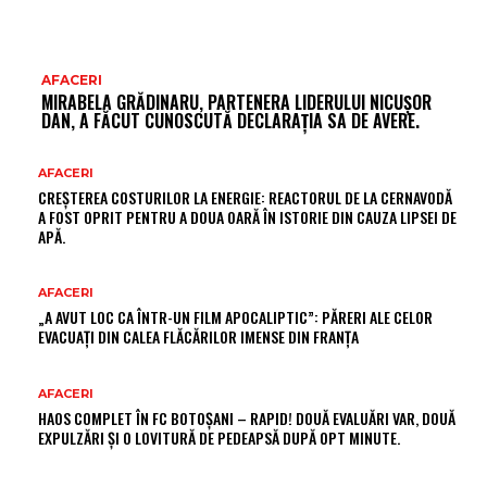
AFACERI
MIRABELA GRĂDINARU, PARTENERA LIDERULUI NICUȘOR
DAN, A FĂCUT CUNOSCUTĂ DECLARAȚIA SA DE AVERE.
AFACERI
CREȘTEREA COSTURILOR LA ENERGIE: REACTORUL DE LA CERNAVODĂ
A FOST OPRIT PENTRU A DOUA OARĂ ÎN ISTORIE DIN CAUZA LIPSEI DE
APĂ.
AFACERI
„A AVUT LOC CA ÎNTR-UN FILM APOCALIPTIC”: PĂRERI ALE CELOR
EVACUAȚI DIN CALEA FLĂCĂRILOR IMENSE DIN FRANȚA
AFACERI
HAOS COMPLET ÎN FC BOTOȘANI – RAPID! DOUĂ EVALUĂRI VAR, DOUĂ
EXPULZĂRI ȘI O LOVITURĂ DE PEDEAPSĂ DUPĂ OPT MINUTE.