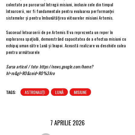
colectate pe parcursul întregii misiuni, inclusiv cele din timpul
întoarcerii, vor fi fundamentale pentru evaluarea performanței
sistemelor și pentru îmbunătățirea viitoarelor misiuni Artemis.
Succesul întoarcerii de pe Artemis II va reprezenta un reper în
explorarea spațială, demonstrând capacitatea de a efectua misiuni cu
echipaj uman către Lună și înapoi. Această realizare va deschide calea
pentru următoarele
Sursa articol / foto: https://news.google.com/home?
hl=ro&gl=RO&ceid=RO%3Aro
TAGS:
ASTRONAUȚI
LUNĂ
MISIUNE
7 APRILIE 2026