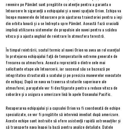
revenire pe Pământ sunt pregătite cu atenție pentru a garanta o
întoarcere în siguranță a echipajului și a navei spațiale Orion. Echipa va
începe manevrele de întoarcere prin ajustarea traiectoriei pentru a ieși
din orbita lunară și a se îndrepta spre Pământ. Această fază crucială
implică utilizarea sistemelor de propulsie ale navei pentru a scădea
viteza și a ajusta unghiul de reintrare în atmosfera terestră.
În timpul reintrării, scutul termic al navei Orion va avea un rol esențial
în protejarea echipajului față de temperaturile extreme generate de
frecarea cu atmosfera. Aceasta reprezintă o dintre cele mai
solicitante etape ale întoarcerii, iar succesul său se bazează pe
integritatea structurală a scutului și pe precizia manevrelor executate
de echipaj. După ce nava va traversa straturile superioare ale
atmosferei, parașutele vor fi desfășurate pentru a reduce viteza de
coborâre și a asigura o amerizare lină în apele Oceanului Pacific.
Recuperarea echipajului și a capsulei Orion va fi coordonată de echipe
specializate, ce vor fi pregătite să intervină imediat după amerizare.
Aceste echipe sunt instruite să ofere asistență rapidă astronauților și
să transporte nava înapoi la bază pentru analize detaliate. Datele