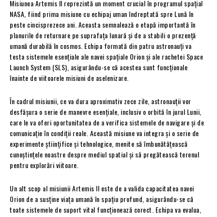
Misiunea Artemis II reprezintă un moment crucial în programul spațial
NASA, fiind prima misiune cu echipaj uman îndreptată spre Lună în
peste cincisprezece ani. Aceasta semnalează o etapă importantă în
planurile de returnare pe suprafața lunară și de a stabili o prezență
umană durabilă în cosmos. Echipa formată din patru astronauți va
testa sistemele esențiale ale navei spațiale Orion și ale rachetei Space
Launch System (SLS), asigurându-se că acestea sunt funcționale
înainte de viitoarele misiuni de aselenizare.
În cadrul misiunii, ce va dura aproximativ zece zile, astronauții vor
desfășura o serie de manevre esențiale, inclusiv o orbită în jurul Lunii,
care le va oferi oportunitatea de a verifica sistemele de navigare și de
comunicație în condiții reale. Această misiune va integra și o serie de
experimente științifice și tehnologice, menite să îmbunătățească
cunoștințele noastre despre mediul spatial și să pregătească terenul
pentru explorări viitoare.
Un alt scop al misiunii Artemis II este de a valida capacitatea navei
Orion de a susține viața umană în spațiu profund, asigurându-se că
toate sistemele de suport vital funcționează corect. Echipa va evalua,