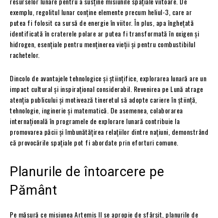
resurselor lunare pentru a susține misiunile spațiale viitoare. De
exemplu, regolitul lunar conține elemente precum heliul-3, care ar
putea fi folosit ca sursă de energie în viitor. În plus, apa înghețată
identificată în craterele polare ar putea fi transformată în oxigen și
hidrogen, esențiale pentru menținerea vieții și pentru combustibilul
rachetelor.
Dincolo de avantajele tehnologice și științifice, explorarea lunară are un
impact cultural și inspirațional considerabil. Revenirea pe Lună atrage
atenția publicului și motivează tineretul să adopte cariere în știință,
tehnologie, inginerie și matematică. De asemenea, colaborarea
internațională în programele de explorare lunară contribuie la
promovarea păcii și îmbunătățirea relațiilor dintre națiuni, demonstrând
că provocările spațiale pot fi abordate prin eforturi comune.
Planurile de întoarcere pe
Pământ
Pe măsură ce misiunea Artemis II se apropie de sfârșit, planurile de