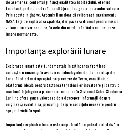
de asemenea, confortul și funcționalitatea habitaclului, oferind
feedback prețios pentru îmbunătățirea designului misiunilor viitoare.
Prin aceste inițiative, Artemis II nu doar că reiterează angajamentul
NASA față de explorarea spațială, dar pavează drumul pentru misiuni
viitoare care vor conduce, în cele din urmă, la înființarea unei baze
lunare permanente.
Importanța explorării lunare
Explorarea lunară este fundamentală în extinderea frontierei
cunoașterii umane și în avansarea tehnologiilor din domeniul spațial.
Luna, fiind cel mai apropiat corp ceresc de Terra, constituie o
platformă ideală pentru testarea tehnologiilor inovatoare și pentru o
mai bună înțelegere a proceselor ce au loc în Sistemul Solar. Studierea
Lunii ne oferă șanse valoroase de a descoperi informații despre
originea și evoluția sa, precum și despre condițiile necesare pentru
sprijinul vieții în spațiu.
Importanța explorării lunare este amplificată de potențialul utilizării