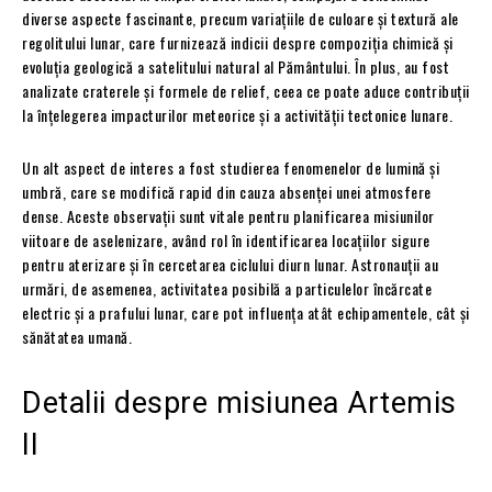
diverse aspecte fascinante, precum variațiile de culoare și textură ale
regolitului lunar, care furnizează indicii despre compoziția chimică și
evoluția geologică a satelitului natural al Pământului. În plus, au fost
analizate craterele și formele de relief, ceea ce poate aduce contribuții
la înțelegerea impacturilor meteorice și a activității tectonice lunare.
Un alt aspect de interes a fost studierea fenomenelor de lumină și
umbră, care se modifică rapid din cauza absenței unei atmosfere
dense. Aceste observații sunt vitale pentru planificarea misiunilor
viitoare de aselenizare, având rol în identificarea locațiilor sigure
pentru aterizare și în cercetarea ciclului diurn lunar. Astronauții au
urmări, de asemenea, activitatea posibilă a particulelor încărcate
electric și a prafului lunar, care pot influența atât echipamentele, cât și
sănătatea umană.
Detalii despre misiunea Artemis
II