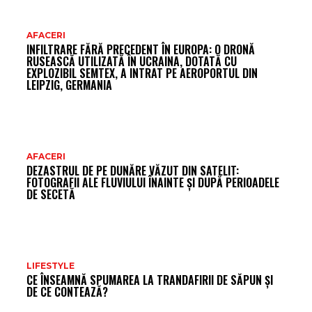
AR
AFACERI
INFILTRARE FĂRĂ PRECEDENT ÎN EUROPA: O DRONĂ
FR
RUSEASCĂ UTILIZATĂ ÎN UCRAINA, DOTATĂ CU
EXPLOZIBIL SEMTEX, A INTRAT PE AEROPORTUL DIN
LEIPZIG, GERMANIA
AFACERI
DEZASTRUL DE PE DUNĂRE VĂZUT DIN SATELIT:
FOTOGRAFII ALE FLUVIULUI ÎNAINTE ȘI DUPĂ PERIOADELE
DE SECETĂ
LIFESTYLE
CE ÎNSEAMNĂ SPUMAREA LA TRANDAFIRII DE SĂPUN ȘI
DE CE CONTEAZĂ?