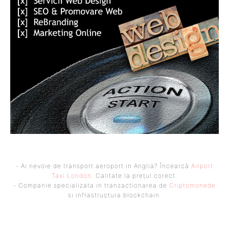
- Ai nevoie de transport aeroport in Anglia? Încearcă
Airport
Taxi London
. Calitate la prețul corect.
- Companie specializata in tranzactionarea de
Criptomonede
si infrastructura blockchain.