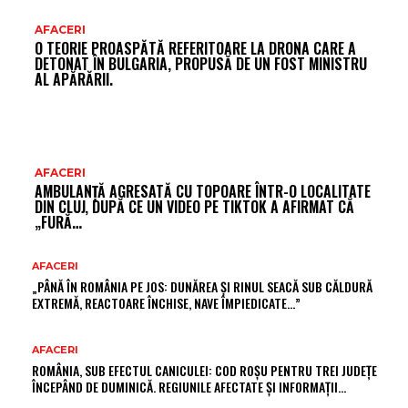
AFACERI
O TEORIE PROASPĂTĂ REFERITOARE LA DRONA CARE A
DETONAT ÎN BULGARIA, PROPUSĂ DE UN FOST MINISTRU
AL APĂRĂRII.
AFACERI
AMBULANȚĂ AGRESATĂ CU TOPOARE ÎNTR-O LOCALITATE
DIN CLUJ, DUPĂ CE UN VIDEO PE TIKTOK A AFIRMAT CĂ
„FURĂ…
AFACERI
„PÂNĂ ÎN ROMÂNIA PE JOS: DUNĂREA ȘI RINUL SEACĂ SUB CĂLDURĂ
EXTREMĂ, REACTOARE ÎNCHISE, NAVE ÎMPIEDICATE…”
AFACERI
ROMÂNIA, SUB EFECTUL CANICULEI: COD ROȘU PENTRU TREI JUDEȚE
ÎNCEPÂND DE DUMINICĂ. REGIUNILE AFECTATE ȘI INFORMAȚII…