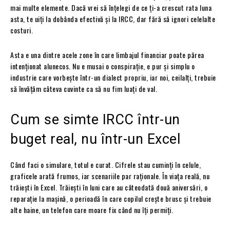
mai multe elemente. Dacă vrei să înțelegi de ce ți-a crescut rata luna
asta, te uiți la dobânda efectivă și la IRCC, dar fără să ignori celelalte
costuri.
Asta e una dintre acele zone în care limbajul financiar poate părea
intenționat alunecos. Nu e musai o conspirație, e pur și simplu o
industrie care vorbește într-un dialect propriu, iar noi, ceilalți, trebuie
să învățăm câteva cuvinte ca să nu fim luați de val.
Cum se simte IRCC într-un
buget real, nu într-un Excel
Când faci o simulare, totul e curat. Cifrele stau cuminți în celule,
graficele arată frumos, iar scenariile par raționale. În viața reală, nu
trăiești în Excel. Trăiești în luni care au câteodată două aniversări, o
reparație la mașină, o perioadă în care copilul crește brusc și trebuie
alte haine, un telefon care moare fix când nu îți permiți.