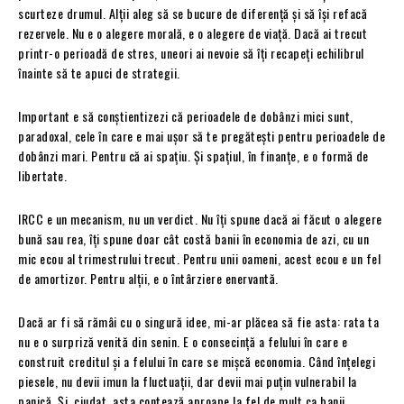
scurteze drumul. Alții aleg să se bucure de diferență și să își refacă
rezervele. Nu e o alegere morală, e o alegere de viață. Dacă ai trecut
printr-o perioadă de stres, uneori ai nevoie să îți recapeți echilibrul
înainte să te apuci de strategii.
Important e să conștientizezi că perioadele de dobânzi mici sunt,
paradoxal, cele în care e mai ușor să te pregătești pentru perioadele de
dobânzi mari. Pentru că ai spațiu. Și spațiul, în finanțe, e o formă de
libertate.
IRCC e un mecanism, nu un verdict. Nu îți spune dacă ai făcut o alegere
bună sau rea, îți spune doar cât costă banii în economia de azi, cu un
mic ecou al trimestrului trecut. Pentru unii oameni, acest ecou e un fel
de amortizor. Pentru alții, e o întârziere enervantă.
Dacă ar fi să rămâi cu o singură idee, mi-ar plăcea să fie asta: rata ta
nu e o surpriză venită din senin. E o consecință a felului în care e
construit creditul și a felului în care se mișcă economia. Când înțelegi
piesele, nu devii imun la fluctuații, dar devii mai puțin vulnerabil la
panică. Și, ciudat, asta contează aproape la fel de mult ca banii.