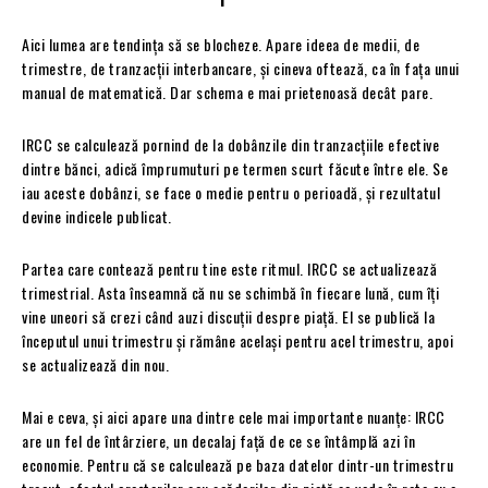
Aici lumea are tendința să se blocheze. Apare ideea de medii, de
trimestre, de tranzacții interbancare, și cineva oftează, ca în fața unui
manual de matematică. Dar schema e mai prietenoasă decât pare.
IRCC se calculează pornind de la dobânzile din tranzacțiile efective
dintre bănci, adică împrumuturi pe termen scurt făcute între ele. Se
iau aceste dobânzi, se face o medie pentru o perioadă, și rezultatul
devine indicele publicat.
Partea care contează pentru tine este ritmul. IRCC se actualizează
trimestrial. Asta înseamnă că nu se schimbă în fiecare lună, cum îți
vine uneori să crezi când auzi discuții despre piață. El se publică la
începutul unui trimestru și rămâne același pentru acel trimestru, apoi
se actualizează din nou.
Mai e ceva, și aici apare una dintre cele mai importante nuanțe: IRCC
are un fel de întârziere, un decalaj față de ce se întâmplă azi în
economie. Pentru că se calculează pe baza datelor dintr-un trimestru