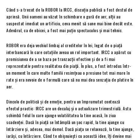
Când s-a trecut de la ROBOR la IRCC, discuția publică a fost destul de
aprinsă. Unii oameni au văzut în schimbare o gură de aer, alții au
suspectat imediat un artificiu, ceva menit să sune mai bine decât este.
Adevărul, ca de obicei, a fost mai puțin spectaculos și mai tehnic.
ROBOR era deja vechiul limbaj al creditelor în lei, legat de o piață
interbancară în care cotațiile aveau un rol important. IRCC a apărut cu
promisiunea de a se baza pe tranzacții efective și de a fi mai
reprezentativ pentru realitatea din piață. În plus, a fost introdus într-
un moment în care multe familii resimțeau o presiune tot mai mare în
rate și era nevoie de o formulă care să nu mai dea senzația de plutire în
aer.
Dincolo de politică și de emoție, pentru un împrumutat contează
efectul practic: IRCC are un decalaj și o actualizare trimestrială. Asta
schimbă felul în care ajunge volatilitatea la tine acasă, în ziua
scadenței. Dacă în piață se întâmplă un șoc rapid, la tine ajunge cu
întârziere și, adesea, mai domol. Dacă piața se relaxează, la tine ajunge,
iarăși, cu întârziere. Când te obișnuiești cu această idee, îți devine mai