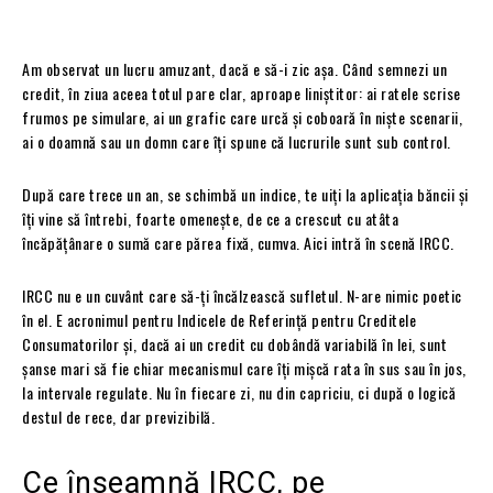
Am observat un lucru amuzant, dacă e să-i zic așa. Când semnezi un
credit, în ziua aceea totul pare clar, aproape liniștitor: ai ratele scrise
frumos pe simulare, ai un grafic care urcă și coboară în niște scenarii,
ai o doamnă sau un domn care îți spune că lucrurile sunt sub control.
După care trece un an, se schimbă un indice, te uiți la aplicația băncii și
îți vine să întrebi, foarte omenește, de ce a crescut cu atâta
încăpățânare o sumă care părea fixă, cumva. Aici intră în scenă IRCC.
IRCC nu e un cuvânt care să-ți încălzească sufletul. N-are nimic poetic
în el. E acronimul pentru Indicele de Referință pentru Creditele
Consumatorilor și, dacă ai un credit cu dobândă variabilă în lei, sunt
șanse mari să fie chiar mecanismul care îți mișcă rata în sus sau în jos,
la intervale regulate. Nu în fiecare zi, nu din capriciu, ci după o logică
destul de rece, dar previzibilă.
Ce înseamnă IRCC, pe