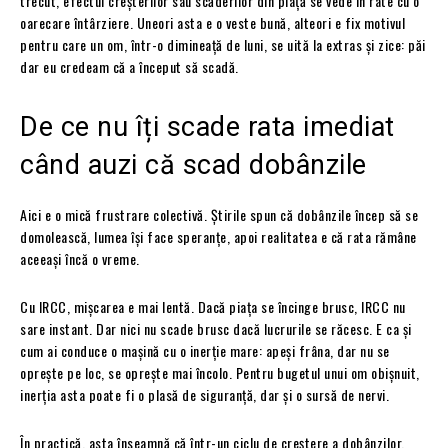
trecut, efectul creșterilor sau scăderilor din piață se vede în rate cu o
oarecare întârziere. Uneori asta e o veste bună, alteori e fix motivul
pentru care un om, într-o dimineață de luni, se uită la extras și zice: păi
dar eu credeam că a început să scadă.
De ce nu îți scade rata imediat
când auzi că scad dobânzile
Aici e o mică frustrare colectivă. Știrile spun că dobânzile încep să se
domolească, lumea își face speranțe, apoi realitatea e că rata rămâne
aceeași încă o vreme.
Cu IRCC, mișcarea e mai lentă. Dacă piața se încinge brusc, IRCC nu
sare instant. Dar nici nu scade brusc dacă lucrurile se răcesc. E ca și
cum ai conduce o mașină cu o inerție mare: apeși frâna, dar nu se
oprește pe loc, se oprește mai încolo. Pentru bugetul unui om obișnuit,
inerția asta poate fi o plasă de siguranță, dar și o sursă de nervi.
În practică, asta înseamnă că într-un ciclu de creștere a dobânzilor,