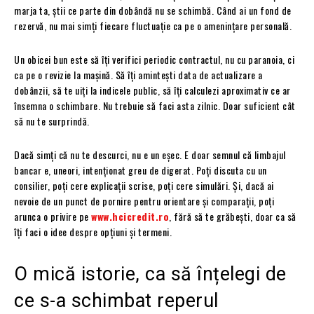
marja ta, știi ce parte din dobândă nu se schimbă. Când ai un fond de
rezervă, nu mai simți fiecare fluctuație ca pe o amenințare personală.
Un obicei bun este să îți verifici periodic contractul, nu cu paranoia, ci
ca pe o revizie la mașină. Să îți amintești data de actualizare a
dobânzii, să te uiți la indicele public, să îți calculezi aproximativ ce ar
însemna o schimbare. Nu trebuie să faci asta zilnic. Doar suficient cât
să nu te surprindă.
Dacă simți că nu te descurci, nu e un eșec. E doar semnul că limbajul
bancar e, uneori, intenționat greu de digerat. Poți discuta cu un
consilier, poți cere explicații scrise, poți cere simulări. Și, dacă ai
nevoie de un punct de pornire pentru orientare și comparații, poți
arunca o privire pe
www.hcicredit.ro
, fără să te grăbești, doar ca să
îți faci o idee despre opțiuni și termeni.
O mică istorie, ca să înțelegi de
ce s-a schimbat reperul