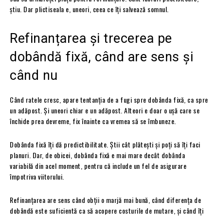
știu. Dar plictiseala e, uneori, ceea ce îți salvează somnul.
Refinanțarea și trecerea pe
dobândă fixă, când are sens și
când nu
Când ratele cresc, apare tentanția de a fugi spre dobânda fixă, ca spre
un adăpost. Și uneori chiar e un adăpost. Alteori e doar o ușă care se
închide prea devreme, fix înainte ca vremea să se îmbuneze.
Dobânda fixă îți dă predictibilitate. Știi cât plătești și poți să îți faci
planuri. Dar, de obicei, dobânda fixă e mai mare decât dobânda
variabilă din acel moment, pentru că include un fel de asigurare
împotriva viitorului.
Refinanțarea are sens când obții o marjă mai bună, când diferența de
dobândă este suficientă ca să acopere costurile de mutare, și când îți