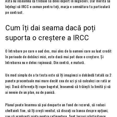
Asta nu înseamnă că trebuie să devii expert în negocieri. Dar merită să
înțelegi că IRCC e comun pentru toți, marja e semnătura ta particulară
pe contract.
Cum îți dai seama dacă poți
suporta o creștere a IRCC
O întrebare pe care o aud des, mai ales de la oameni care au luat credit
în perioade de dobânzi mici, este dacă mai pot duce o creștere. Și
întrebarea nu e deloc rușinoasă. Din contră, e matură.
Un mod simplu de a te testa este să îți imaginezi o dobândă totală cu 2
puncte procentuale mai mare decât cea de azi și să calculezi ce rată ar
ieși. Dacă diferența îți rupe bugetul, înseamnă că trăiești la limită și că
ai nevoie de un plan, nu de panică.
Planul poate însemna să pui deoparte un fond de rezervă, să reduci
cheltuieli fixe, să îți crești venitul, să discuți cu banca despre opțiuni,
sau să urmărești piața pentru refinanțare. Sunt lucruri plictisitoare,