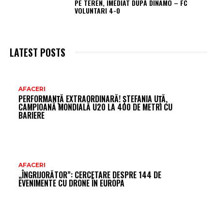
PE TEREN, IMEDIAT DUPĂ DINAMO – FC
VOLUNTARI 4-0
LATEST POSTS
AR
AFACERI
PERFORMANȚĂ EXTRAORDINARĂ! ȘTEFANIA UȚĂ,
FR
CAMPIOANĂ MONDIALĂ U20 LA 400 DE METRI CU
BARIERE
AFACERI
„ÎNGRIJORĂTOR”: CERCETARE DESPRE 144 DE
EVENIMENTE CU DRONE ÎN EUROPA