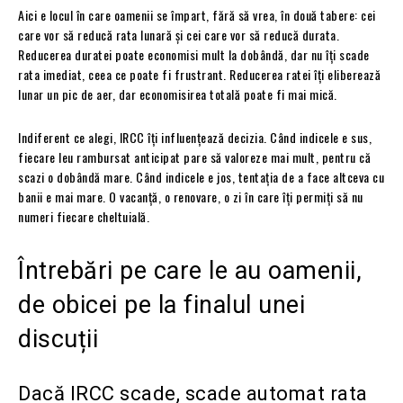
Aici e locul în care oamenii se împart, fără să vrea, în două tabere: cei
care vor să reducă rata lunară și cei care vor să reducă durata.
Reducerea duratei poate economisi mult la dobândă, dar nu îți scade
rata imediat, ceea ce poate fi frustrant. Reducerea ratei îți eliberează
lunar un pic de aer, dar economisirea totală poate fi mai mică.
Indiferent ce alegi, IRCC îți influențează decizia. Când indicele e sus,
fiecare leu rambursat anticipat pare să valoreze mai mult, pentru că
scazi o dobândă mare. Când indicele e jos, tentația de a face altceva cu
banii e mai mare. O vacanță, o renovare, o zi în care îți permiți să nu
numeri fiecare cheltuială.
Întrebări pe care le au oamenii,
de obicei pe la finalul unei
discuții
Dacă IRCC scade, scade automat rata