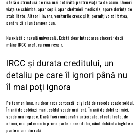
oferă o structură de risc mai potrivită pentru viața ta de acum. Uneori
viața se schimbă, apar copii, apar cheltuieli medicale, apare dorința de
stabilitate. Alteori, invers, veniturile cresc și îți permiți volatilitatea,
pentru că ai un tampon bun.
Nu există o regulă universală. Există doar întrebarea sinceră: dacă
mâine IRCC urcă, eu cum respir.
IRCC și durata creditului, un
detaliu pe care îl ignori până nu
îl mai poți ignora
Pe termen lung, nu doar rata contează, ci și cât de repede scade soldul.
În anii de dobânzi mari, soldul scade mai lent. În anii de dobânzi mici,
scade mai repede. Dacă faci rambursări anticipate, efectul este, de
obicei, mai puternic în prima parte a creditului, când dobânda înghite o
parte mare din rată.