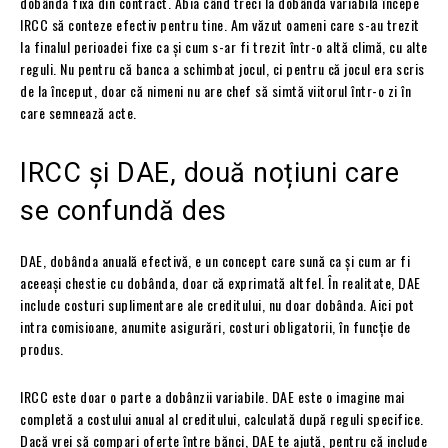
dobânda fixă din contract. Abia când treci la dobândă variabilă începe
IRCC să conteze efectiv pentru tine. Am văzut oameni care s-au trezit
la finalul perioadei fixe ca și cum s-ar fi trezit într-o altă climă, cu alte
reguli. Nu pentru că banca a schimbat jocul, ci pentru că jocul era scris
de la început, doar că nimeni nu are chef să simtă viitorul într-o zi în
care semnează acte.
IRCC și DAE, două noțiuni care
se confundă des
DAE, dobânda anuală efectivă, e un concept care sună ca și cum ar fi
aceeași chestie cu dobânda, doar că exprimată altfel. În realitate, DAE
include costuri suplimentare ale creditului, nu doar dobânda. Aici pot
intra comisioane, anumite asigurări, costuri obligatorii, în funcție de
produs.
IRCC este doar o parte a dobânzii variabile. DAE este o imagine mai
completă a costului anual al creditului, calculată după reguli specifice.
Dacă vrei să compari oferte între bănci, DAE te ajută, pentru că include