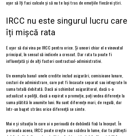
ușor să îți faci calcule și să nu te lași tras de emoțiile fiecărei știri.
IRCC nu este singurul lucru care
îți mișcă rata
E ușor să dai vina pe IRCC pentru orice. Și uneori chiar el e vinovatul
principal, în sensul că indicele a crescut. Dar rata ta poate fi
influențată și de alți factori contractual-administrativi.
Un exemplu banal: unele credite includ asigurări, comisioane lunare,
costuri de administrare, care pot fi încasate separat sau integrate în
suma totală debitată. Dacă ai schimbat asigurătorul, dacă s-a
actualizat o poliță, dacă a expirat o promoție, poți vedea diferențe la
suma plătită în anumite luni. Nu sunt diferențe mari, de regulă, dar
într-un buget strâns orice diferență se simte.
Mai e și situația în care ai o perioadă de dobândă fixă la început. În
perioada aceea, IRCC poate crește sau scădea în lume, dar tu plătești