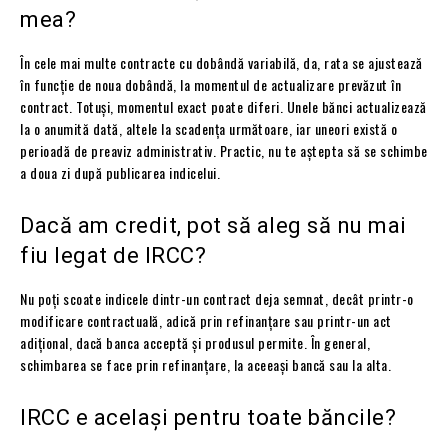
mea?
În cele mai multe contracte cu dobândă variabilă, da, rata se ajustează
în funcție de noua dobândă, la momentul de actualizare prevăzut în
contract. Totuși, momentul exact poate diferi. Unele bănci actualizează
la o anumită dată, altele la scadența următoare, iar uneori există o
perioadă de preaviz administrativ. Practic, nu te aștepta să se schimbe
a doua zi după publicarea indicelui.
Dacă am credit, pot să aleg să nu mai
fiu legat de IRCC?
Nu poți scoate indicele dintr-un contract deja semnat, decât printr-o
modificare contractuală, adică prin refinanțare sau printr-un act
adițional, dacă banca acceptă și produsul permite. În general,
schimbarea se face prin refinanțare, la aceeași bancă sau la alta.
IRCC e același pentru toate băncile?