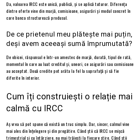
Da, valoarea IRCC este unică, publică, și se aplică tuturor. Diferența
dintre oferte vine din marjă, comisioane, asigurări și modul concret în
care banca structurează produsul.
De ce prietenul meu plătește mai puțin,
deși avem aceeași sumă împrumutată?
De obicei, răspunsul e într-un amestec de marjă, durată, tipul de rată,
momentul în care au luat creditul și, uneori, ce asigurări sau comisioane
au acceptat. Două credite pot arăta la fel la suprafață și să fie
diferite în interior.
Cum îți construiești o relație mai
calmă cu IRCC
Aș vrea să pot spune că există un truc simplu. Dar, sincer, calmul vine
mai ales din înțelegere și din pregătire. Când știi că IRCC se mișcă
trimestrial și cu întârziere, nu mai trăiești la fiecare știre. Când știi