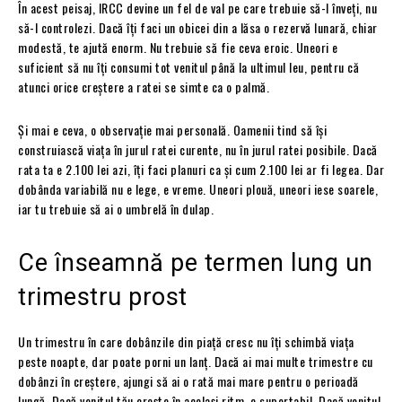
În acest peisaj, IRCC devine un fel de val pe care trebuie să-l înveți, nu
să-l controlezi. Dacă îți faci un obicei din a lăsa o rezervă lunară, chiar
modestă, te ajută enorm. Nu trebuie să fie ceva eroic. Uneori e
suficient să nu îți consumi tot venitul până la ultimul leu, pentru că
atunci orice creștere a ratei se simte ca o palmă.
Și mai e ceva, o observație mai personală. Oamenii tind să își
construiască viața în jurul ratei curente, nu în jurul ratei posibile. Dacă
rata ta e 2.100 lei azi, îți faci planuri ca și cum 2.100 lei ar fi legea. Dar
dobânda variabilă nu e lege, e vreme. Uneori plouă, uneori iese soarele,
iar tu trebuie să ai o umbrelă în dulap.
Ce înseamnă pe termen lung un
trimestru prost
Un trimestru în care dobânzile din piață cresc nu îți schimbă viața
peste noapte, dar poate porni un lanț. Dacă ai mai multe trimestre cu
dobânzi în creștere, ajungi să ai o rată mai mare pentru o perioadă
lungă. Dacă venitul tău crește în același ritm, e suportabil. Dacă venitul