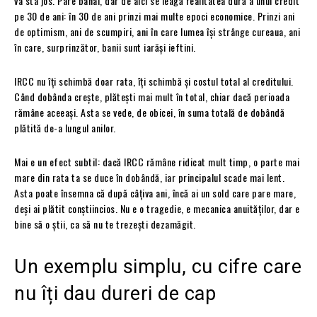
va sta jos. Pare banal, dar de aici se leagă realitatea dură a unui credit
pe 30 de ani: în 30 de ani prinzi mai multe epoci economice. Prinzi ani
de optimism, ani de scumpiri, ani în care lumea își strânge cureaua, ani
în care, surprinzător, banii sunt iarăși ieftini.
IRCC nu îți schimbă doar rata, îți schimbă și costul total al creditului.
Când dobânda crește, plătești mai mult în total, chiar dacă perioada
rămâne aceeași. Asta se vede, de obicei, în suma totală de dobândă
plătită de-a lungul anilor.
Mai e un efect subtil: dacă IRCC rămâne ridicat mult timp, o parte mai
mare din rata ta se duce în dobândă, iar principalul scade mai lent.
Asta poate însemna că după câțiva ani, încă ai un sold care pare mare,
deși ai plătit conștiincios. Nu e o tragedie, e mecanica anuităților, dar e
bine să o știi, ca să nu te trezești dezamăgit.
Un exemplu simplu, cu cifre care
nu îți dau dureri de cap