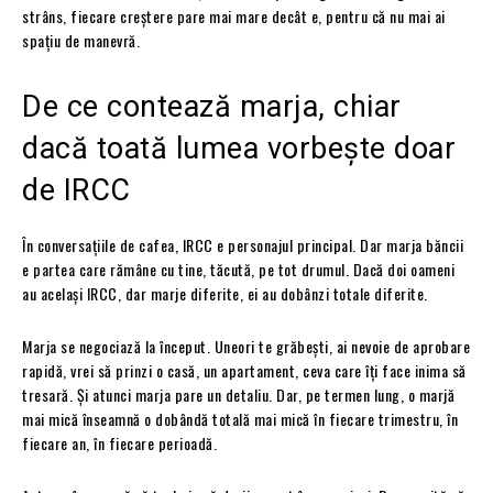
strâns, fiecare creștere pare mai mare decât e, pentru că nu mai ai
spațiu de manevră.
De ce contează marja, chiar
dacă toată lumea vorbește doar
de IRCC
În conversațiile de cafea, IRCC e personajul principal. Dar marja băncii
e partea care rămâne cu tine, tăcută, pe tot drumul. Dacă doi oameni
au același IRCC, dar marje diferite, ei au dobânzi totale diferite.
Marja se negociază la început. Uneori te grăbești, ai nevoie de aprobare
rapidă, vrei să prinzi o casă, un apartament, ceva care îți face inima să
tresară. Și atunci marja pare un detaliu. Dar, pe termen lung, o marjă
mai mică înseamnă o dobândă totală mai mică în fiecare trimestru, în
fiecare an, în fiecare perioadă.