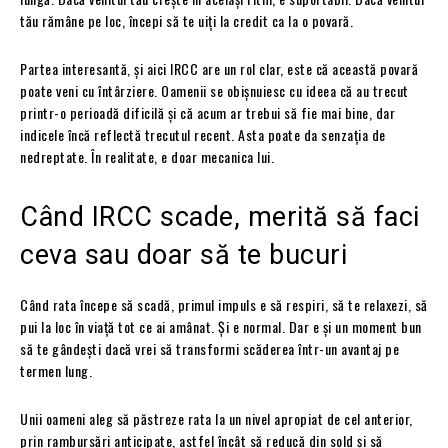
tău rămâne pe loc, începi să te uiți la credit ca la o povară.
Partea interesantă, și aici IRCC are un rol clar, este că această povară
poate veni cu întârziere. Oamenii se obișnuiesc cu ideea că au trecut
printr-o perioadă dificilă și că acum ar trebui să fie mai bine, dar
indicele încă reflectă trecutul recent. Asta poate da senzația de
nedreptate. În realitate, e doar mecanica lui.
Când IRCC scade, merită să faci
ceva sau doar să te bucuri
Când rata începe să scadă, primul impuls e să respiri, să te relaxezi, să
pui la loc în viață tot ce ai amânat. Și e normal. Dar e și un moment bun
să te gândești dacă vrei să transformi scăderea într-un avantaj pe
termen lung.
Unii oameni aleg să păstreze rata la un nivel apropiat de cel anterior,
prin rambursări anticipate, astfel încât să reducă din sold și să