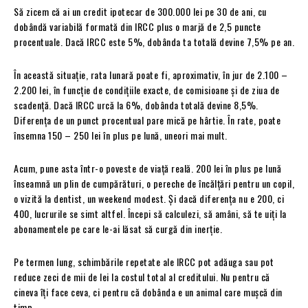
Să zicem că ai un credit ipotecar de 300.000 lei pe 30 de ani, cu
dobândă variabilă formată din IRCC plus o marjă de 2,5 puncte
procentuale. Dacă IRCC este 5%, dobânda ta totală devine 7,5% pe an.
În această situație, rata lunară poate fi, aproximativ, în jur de 2.100 –
2.200 lei, în funcție de condițiile exacte, de comisioane și de ziua de
scadență. Dacă IRCC urcă la 6%, dobânda totală devine 8,5%.
Diferența de un punct procentual pare mică pe hârtie. În rate, poate
însemna 150 – 250 lei în plus pe lună, uneori mai mult.
Acum, pune asta într-o poveste de viață reală. 200 lei în plus pe lună
înseamnă un plin de cumpărături, o pereche de încălțări pentru un copil,
o vizită la dentist, un weekend modest. Și dacă diferența nu e 200, ci
400, lucrurile se simt altfel. Începi să calculezi, să amâni, să te uiți la
abonamentele pe care le-ai lăsat să curgă din inerție.
Pe termen lung, schimbările repetate ale IRCC pot adăuga sau pot
reduce zeci de mii de lei la costul total al creditului. Nu pentru că
cineva îți face ceva, ci pentru că dobânda e un animal care mușcă din
timp.