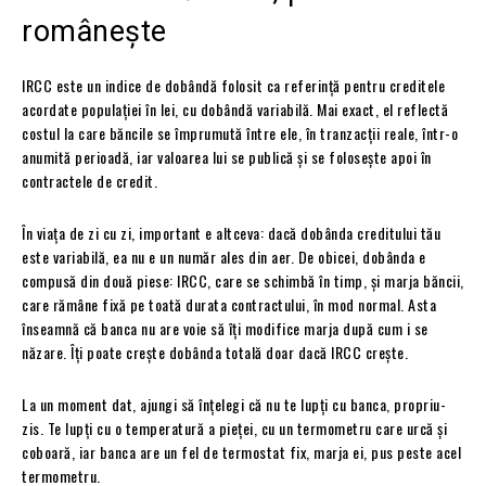
românește
IRCC este un indice de dobândă folosit ca referință pentru creditele
acordate populației în lei, cu dobândă variabilă. Mai exact, el reflectă
costul la care băncile se împrumută între ele, în tranzacții reale, într-o
anumită perioadă, iar valoarea lui se publică și se folosește apoi în
contractele de credit.
În viața de zi cu zi, important e altceva: dacă dobânda creditului tău
este variabilă, ea nu e un număr ales din aer. De obicei, dobânda e
compusă din două piese: IRCC, care se schimbă în timp, și marja băncii,
care rămâne fixă pe toată durata contractului, în mod normal. Asta
înseamnă că banca nu are voie să îți modifice marja după cum i se
năzare. Îți poate crește dobânda totală doar dacă IRCC crește.
La un moment dat, ajungi să înțelegi că nu te lupți cu banca, propriu-
zis. Te lupți cu o temperatură a pieței, cu un termometru care urcă și
coboară, iar banca are un fel de termostat fix, marja ei, pus peste acel
termometru.