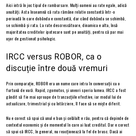
Aici intră în joc tipul de rambursare. Mulți oameni au rate egale, adică
anuități. Asta înseamnă că rata rămâne relativ constantă într-o
perioadă în care dobânda e constantă, dar când dobânda se schimbă,
se schimbă și rata. La rate descrescătoare, dinamica e alta, însă
majoritatea creditelor ipotecare sunt pe anuități, pentru că par mai
ușor de gestionat psihologic.
IRCC versus ROBOR, ca o
discuție între două vremuri
Prin comparație, ROBOR era un nume care intra în conversații ca o
furtună de vară. Rapid, zgomotos, și uneori speria lumea. IRCC a fost
gândit să fie mai aproape de tranzacțiile efective, iar modul lui de
actualizare, trimestrial și cu întârziere, îl face să se miște diferit.
Nu e corect să spui că unul e bun și celălalt e rău, pentru că depinde de
contextul economic și de momentul în care ai luat creditul. Dar e corect
să spui că IRCC, în general, nu reacționează la fel de brusc. Dacă ai