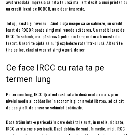
avut vreodată impresia că rata ta urcă mai lent decât a unui prieten cu
un credit legat de ROBOR, nu e doar impresie.
Totuși, există și reversul. Când piața începe să se calmeze, un credit
legat de ROBOR poate simți mai repede scăderea. Un credit legat de
IRCC, în schimb, mai păstrează puțin din temperatura trimestrului
trecut. Uneori te ajută să nu îți explodeze rata într-o lună. Alteori te
ține pe loc, când ai vrea să simți o gură de aer.
Ce face IRCC cu rata ta pe
termen lung
Pe termen lung, IRCC îți afectează rata în două moduri mari: prin
nivelul mediu al dobânzilor în economie și prin volatilitatea, adică cât
de des și cât de brusc se schimbă dobânzile.
Dacă trăim într-o perioadă în care dobânzile sunt, în medie, ridicate,
IRCC va sta sus o perioadă. Dacă dobânzile sunt, în medie, mici, IRCC