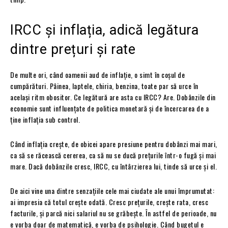
IRCC și inflația, adică legătura
dintre prețuri și rate
De multe ori, când oamenii aud de inflație, o simt în coșul de
cumpărături. Pâinea, laptele, chiria, benzina, toate par să urce în
același ritm obositor. Ce legătură are asta cu IRCC? Are. Dobânzile din
economie sunt influențate de politica monetară și de încercarea de a
ține inflația sub control.
Când inflația crește, de obicei apare presiune pentru dobânzi mai mari,
ca să se răcească cererea, ca să nu se ducă prețurile într-o fugă și mai
mare. Dacă dobânzile cresc, IRCC, cu întârzierea lui, tinde să urce și el.
De aici vine una dintre senzațiile cele mai ciudate ale unui împrumutat:
ai impresia că totul crește odată. Cresc prețurile, crește rata, cresc
facturile, și parcă nici salariul nu se grăbește. În astfel de perioade, nu
e vorba doar de matematică, e vorba de psihologie. Când bugetul e