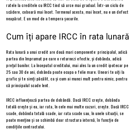
ratele la creditele cu IRCC tind să urce mai gradual. Într-un ciclu de
scădere, coboară mai încet. Termenul acesta, mai încet, nu e un defect
neapărat. E un mod de a tempera șocurile.
Cum îți apare IRCC în rata lunară
Rata lunară a unui credit are două mari componente: principalul, adică
partea din împrumut pe care o returnezi efectiv, și dobânda, adică
prețul banilor. La începutul creditului, mai ales la un credit ipotecar pe
25 sau 30 de ani, dobânda poate ocupa o felie mare. Uneori te uiți la
grafic și te simți păcălit, ca și cum ai munci mult pentru nimic, pentru
că principalul scade lent.
IRCC influențează partea de dobândă. Dacă IRCC crește, dobânda
totală crește și ea, iar rata, în cele mai multe cazuri, crește. Dacă IRCC
scade, dobânda totală scade, iar rata scade sau, în unele situații, se
poate menține și se schimbă doar structura internă, în funcție de
condițiile contractului.