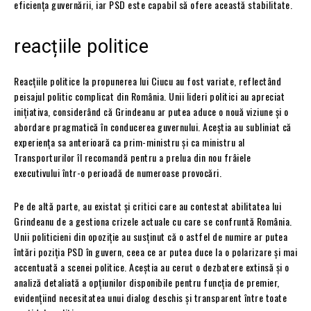
eficiența guvernării, iar PSD este capabil să ofere această stabilitate.
reacțiile politice
Reacțiile politice la propunerea lui Ciucu au fost variate, reflectând
peisajul politic complicat din România. Unii lideri politici au apreciat
inițiativa, considerând că Grindeanu ar putea aduce o nouă viziune și o
abordare pragmatică în conducerea guvernului. Aceștia au subliniat că
experiența sa anterioară ca prim-ministru și ca ministru al
Transporturilor îl recomandă pentru a prelua din nou frâiele
executivului într-o perioadă de numeroase provocări.
Pe de altă parte, au existat și critici care au contestat abilitatea lui
Grindeanu de a gestiona crizele actuale cu care se confruntă România.
Unii politicieni din opoziție au susținut că o astfel de numire ar putea
întări poziția PSD în guvern, ceea ce ar putea duce la o polarizare și mai
accentuată a scenei politice. Aceștia au cerut o dezbatere extinsă și o
analiză detaliată a opțiunilor disponibile pentru funcția de premier,
evidențiind necesitatea unui dialog deschis și transparent între toate