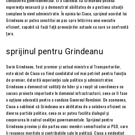
conducerea guvernamentală. El a subliniat că Grindeanu posedă
experiența necesară și a demonstrat abilitatea de a gestiona situații
complexe la nivel administrativ. În opinia lui Ciucu, sprijinul acordat lui
Grindeanu ar putea constitui un pas spre întărirea unui executiv
eficient, capabil să facă față provocărilor actuale cu care se confruntă
țara.
sprijinul pentru Grindeanu
Sorin Grindeanu, fost premier și actual ministru al Transporturilor,
este văzut de Ciucu ca fiind candidatul cel mai potrivit pentru funcția
de premier, datorită experienței sale politice și administrative.
Grindeanu a demonstrat calități de lider și a reușit să coordoneze cu
succes proiecte importante în domeniul infrastructurii, ceea ce îl face
o opțiune adecvată pentru a conduce Guvernul României. De asemenea,
Ciucu a subliniat că Grindeanu are abilitatea de a colabora eficient cu
diverse partide politice, ceea ce ar putea facilita dialogul și
cooperarea în cadrul coaliției guvernamentale. Sprijinul pentru
Grindeanu provine și din partea unor membri semnificativi ai PSD, care
îi recunosc meritele și contribuțiile sale în politică. Ciucu a evidențiat