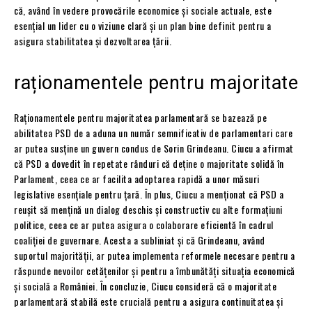
că, având în vedere provocările economice și sociale actuale, este
esențial un lider cu o viziune clară și un plan bine definit pentru a
asigura stabilitatea și dezvoltarea țării.
raționamentele pentru majoritate
Raționamentele pentru majoritatea parlamentară se bazează pe
abilitatea PSD de a aduna un număr semnificativ de parlamentari care
ar putea susține un guvern condus de Sorin Grindeanu. Ciucu a afirmat
că PSD a dovedit în repetate rânduri că deține o majoritate solidă în
Parlament, ceea ce ar facilita adoptarea rapidă a unor măsuri
legislative esențiale pentru țară. În plus, Ciucu a menționat că PSD a
reușit să mențină un dialog deschis și constructiv cu alte formațiuni
politice, ceea ce ar putea asigura o colaborare eficientă în cadrul
coaliției de guvernare. Acesta a subliniat și că Grindeanu, având
suportul majorității, ar putea implementa reformele necesare pentru a
răspunde nevoilor cetățenilor și pentru a îmbunătăți situația economică
și socială a României. În concluzie, Ciucu consideră că o majoritate
parlamentară stabilă este crucială pentru a asigura continuitatea și