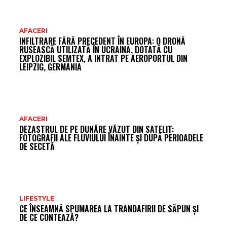
AR
AFACERI
INFILTRARE FĂRĂ PRECEDENT ÎN EUROPA: O DRONĂ
FR
RUSEASCĂ UTILIZATĂ ÎN UCRAINA, DOTATĂ CU
EXPLOZIBIL SEMTEX, A INTRAT PE AEROPORTUL DIN
LEIPZIG, GERMANIA
AFACERI
DEZASTRUL DE PE DUNĂRE VĂZUT DIN SATELIT:
FOTOGRAFII ALE FLUVIULUI ÎNAINTE ȘI DUPĂ PERIOADELE
DE SECETĂ
LIFESTYLE
CE ÎNSEAMNĂ SPUMAREA LA TRANDAFIRII DE SĂPUN ȘI
DE CE CONTEAZĂ?