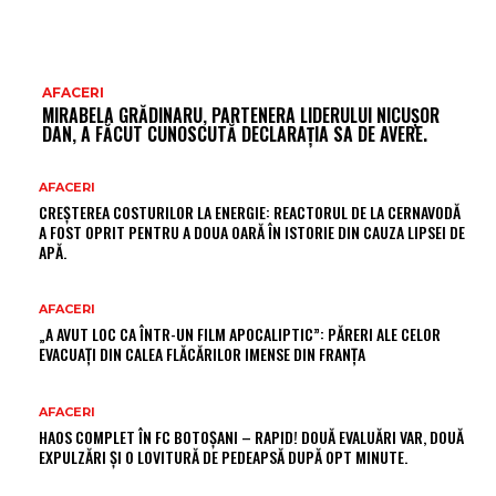
AFACERI
MIRABELA GRĂDINARU, PARTENERA LIDERULUI NICUȘOR
DAN, A FĂCUT CUNOSCUTĂ DECLARAȚIA SA DE AVERE.
AFACERI
CREȘTEREA COSTURILOR LA ENERGIE: REACTORUL DE LA CERNAVODĂ
A FOST OPRIT PENTRU A DOUA OARĂ ÎN ISTORIE DIN CAUZA LIPSEI DE
APĂ.
AFACERI
„A AVUT LOC CA ÎNTR-UN FILM APOCALIPTIC”: PĂRERI ALE CELOR
EVACUAȚI DIN CALEA FLĂCĂRILOR IMENSE DIN FRANȚA
AFACERI
HAOS COMPLET ÎN FC BOTOȘANI – RAPID! DOUĂ EVALUĂRI VAR, DOUĂ
EXPULZĂRI ȘI O LOVITURĂ DE PEDEAPSĂ DUPĂ OPT MINUTE.