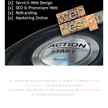
- Ai nevoie de transport aeroport in Anglia? Încearcă
Airport
Taxi London
. Calitate la prețul corect.
- Companie specializata in tranzactionarea de
Criptomonede
si infrastructura blockchain.