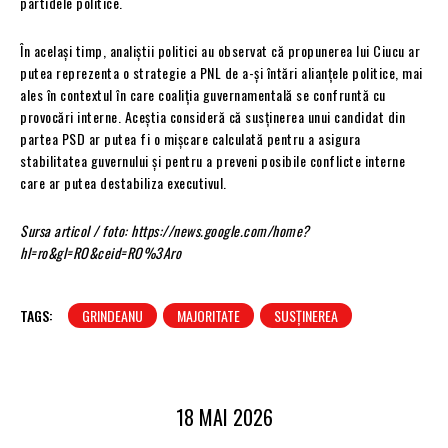
partidele politice.
În același timp, analiștii politici au observat că propunerea lui Ciucu ar
putea reprezenta o strategie a PNL de a-și întări alianțele politice, mai
ales în contextul în care coaliția guvernamentală se confruntă cu
provocări interne. Aceștia consideră că susținerea unui candidat din
partea PSD ar putea fi o mișcare calculată pentru a asigura
stabilitatea guvernului și pentru a preveni posibile conflicte interne
care ar putea destabiliza executivul.
Sursa articol / foto: https://news.google.com/home?
hl=ro&gl=RO&ceid=RO%3Aro
TAGS:
GRINDEANU
MAJORITATE
SUSȚINEREA
18 MAI 2026