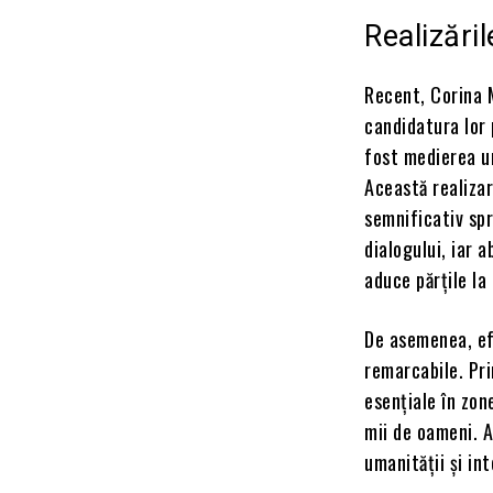
Realizări
Recent, Corina M
candidatura lor
fost medierea un
Această realiza
semnificativ spr
dialogului, iar 
aduce părțile la
De asemenea, ef
remarcabile. Pri
esențiale în zon
mii de oameni. 
umanității și in