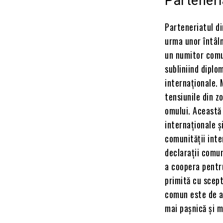
Parteneri
Parteneriatul d
urma unor întâlni
un numitor comun
subliniind diplo
internaționale. 
tensiunile din z
omului. Această 
internaționale ș
comunității inter
declarații comu
a coopera pentru
primită cu scept
comun este de a 
mai pașnică și m