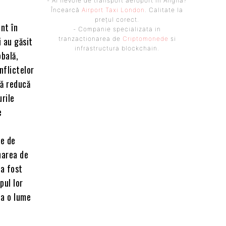
- Ai nevoie de transport aeroport in Anglia?
Încearcă
Airport Taxi London
. Calitate la
prețul corect.
nt în
- Companie specializata in
i au găsit
tranzactionarea de
Criptomonede
si
infrastructura blockchain.
obală,
nflictelor
să reducă
urile
e
ie de
narea de
 a fost
pul lor
la o lume