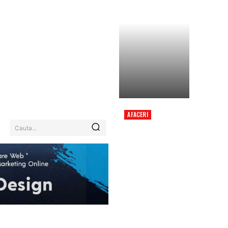
AFACERI
ROMÂNIA, SUB
Cauta...
EFECTUL CANICULEI:
COD ROȘU PENTRU
TREI JUDEȚE ÎNCEPÂND
DE DUMINICĂ.
REGIUNILE AFECTATE
ȘI INFORMAȚII…