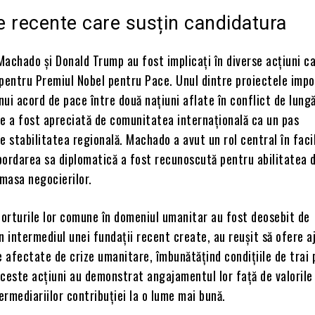
le recente care susțin candidatura
achado și Donald Trump au fost implicați în diverse acțiuni ca
 pentru Premiul Nobel pentru Pace. Unul dintre proiectele imp
ui acord de pace între două națiuni aflate în conflict de lung
re a fost apreciată de comunitatea internațională ca un pas
e stabilitatea regională. Machado a avut un rol central în faci
abordarea sa diplomatică a fost recunoscută pentru abilitatea 
 masa negocierilor.
orturile lor comune în domeniul umanitar au fost deosebit de
n intermediul unei fundații recent create, au reușit să ofere a
e afectate de crize umanitare, îmbunătățind condițiile de trai
Aceste acțiuni au demonstrat angajamentul lor față de valorile
termediariilor contribuției la o lume mai bună.