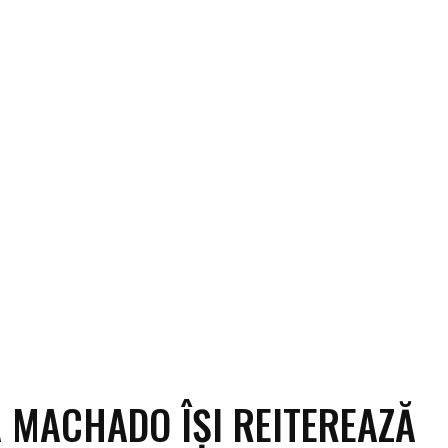
ECO
SANATATE / HOBBY
SOCIAL / CULTURAL
T
 MACHADO ÎȘI REITEREAZĂ