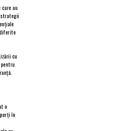
e care au
 strategii
ențiale
diferite
izării cu
e pentru
eranță.
at o
perți în
vele cu