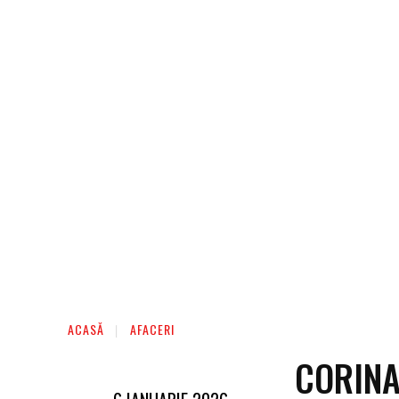
AFACERI
ENTERTAINMENT
HOME & D
ACASĂ
AFACERI
CORINA