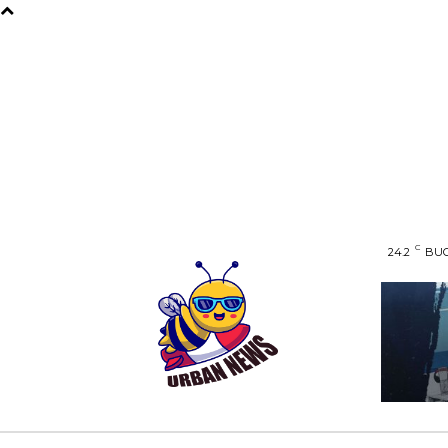
C
24.2
BUC