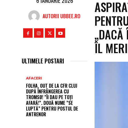
6 IANUARIE 2026
ASPIRA
PENTRU
AUTORII UBBEE.RO
„DACĂ 
ÎL MER
ULTIMELE POSTARI
AFACERI
FOLHA, OUT DE LA CFR CLUJ
DUPĂ ÎNFRÂNGEREA CU
TROMSØ! ”ÎI DAU PE TOȚI
AFARĂ!”. DOUĂ NUME ”SE
LUPTĂ” PENTRU POSTUL DE
ANTRENOR