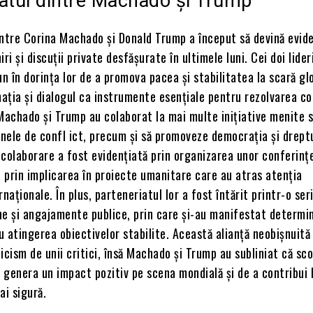
atul dintre Machado și Trump
intre Corina Machado și Donald Trump a început să devină evide
ri și discuții private desfășurate în ultimele luni. Cei doi lider
 în dorința lor de a promova pacea și stabilitatea la scară gl
mația și dialogul ca instrumente esențiale pentru rezolvarea co
Machado și Trump au colaborat la mai multe inițiative menite 
onele de confl ict, precum și să promoveze democrația și drept
colaborare a fost evidențiată prin organizarea unor conferinț
i prin implicarea în proiecte umanitare care au atras atenția
naționale. În plus, parteneriatul lor a fost întărit printr-o ser
ne și angajamente publice, prin care și-au manifestat determi
 atingerea obiectivelor stabilite. Această alianță neobișnuită
icism de unii critici, însă Machado și Trump au subliniat că sco
genera un impact pozitiv pe scena mondială și de a contribui 
ai sigură.