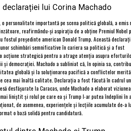
 declarației lui Corina Machado
 o personalitate importantă pe scena politică globală, a emis 
inzătoare, reafirmându-și aspirația de a obține Premiul Nobel 
u fostul președinte american Donald Trump. Această declarați
 unor schimbări semnificative în cariera sa politică și a fost
o acțiune strategică pentru a atrage atenția asupra eforturilo
i și democrației. Machado a subliniat că, în opinia sa, contribuț
itatea globală și la soluționarea pacifică a conflictelor merită
 cea mai înaltă calitate. Declarația a fost făcută în cadrul un
resă desfășurate la Caracas, unde Machado a elaborat viziunea
mai liniștit și rolul pe care ea și Trump l-ar putea îndeplini în
ționat, de asemenea, experiențele și lecțiile acumulate de-a l
format o bază solidă pentru candidatură.