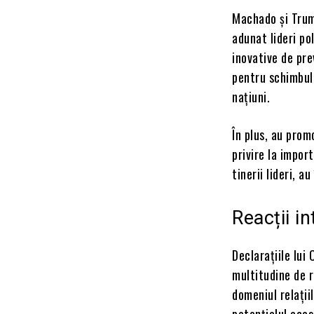
Machado și Trump
adunat lideri pol
inovative de pre
pentru schimbul 
națiuni.
În plus, au prom
privire la impor
tinerii lideri, a
Reacții i
Declarațiile lui
multitudine de re
domeniul relații
potențialul aces