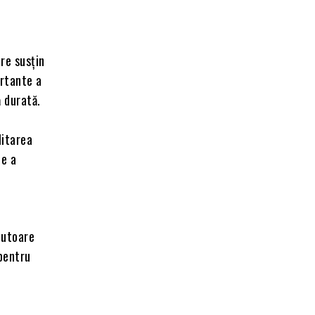
re susțin
ortante a
ă durată.
litarea
de a
jutoare
 pentru