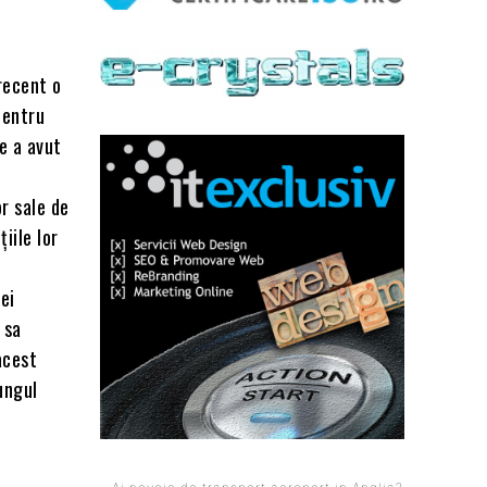
recent o
pentru
e a avut
r sale de
iile lor
ei
 sa
 acest
ungul