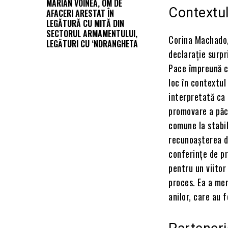
MARIAN VOINEA, OM DE
Contextul
AFACERI ARESTAT ÎN
LEGĂTURĂ CU MITĂ DIN
SECTORUL ARMAMENTULUI,
Corina Machado,
LEGĂTURI CU ‘NDRANGHETA
declarație surpr
Pace împreună c
loc în contextul
interpretată ca 
promovare a păci
comune la stabil
recunoașterea de
conferințe de p
pentru un viitor 
proces. Ea a men
anilor, care au 