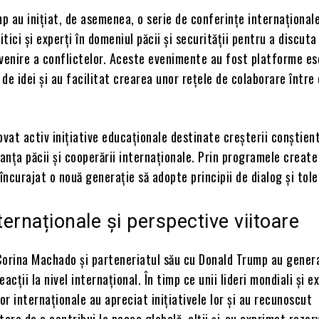
 au inițiat, de asemenea, o serie de conferințe internațional
itici și experți în domeniul păcii și securității pentru a discuta
venire a conflictelor. Aceste evenimente au fost platforme es
de idei și au facilitat crearea unor rețele de colaborare între 
ovat activ inițiative educaționale destinate creșterii conștient
tanța păcii și cooperării internaționale. Prin programele creat
u încurajat o nouă generație să adopte principii de dialog și tol
nternaționale și perspective viitoare
 Corina Machado și parteneriatul său cu Donald Trump au gener
acții la nivel internațional. În timp ce unii lideri mondiali și ex
lor internaționale au apreciat inițiativele lor și au recunoscut
tora de a contribui la pacea globală, alții și-au exprimat rezer