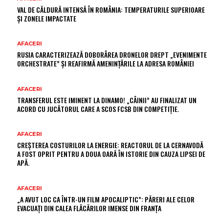
VAL DE CĂLDURĂ INTENSĂ ÎN ROMÂNIA: TEMPERATURILE SUPERIOARE
ȘI ZONELE IMPACTATE
AFACERI
RUSIA CARACTERIZEAZĂ DOBORÂREA DRONELOR DREPT „EVENIMENTE
ORCHESTRATE” ȘI REAFIRMĂ AMENINȚĂRILE LA ADRESA ROMÂNIEI
AFACERI
TRANSFERUL ESTE IMINENT LA DINAMO! „CÂINII” AU FINALIZAT UN
ACORD CU JUCĂTORUL CARE A SCOS FCSB DIN COMPETIȚIE.
AFACERI
CREȘTEREA COSTURILOR LA ENERGIE: REACTORUL DE LA CERNAVODĂ
A FOST OPRIT PENTRU A DOUA OARĂ ÎN ISTORIE DIN CAUZA LIPSEI DE
APĂ.
AFACERI
„A AVUT LOC CA ÎNTR-UN FILM APOCALIPTIC”: PĂRERI ALE CELOR
EVACUAȚI DIN CALEA FLĂCĂRILOR IMENSE DIN FRANȚA