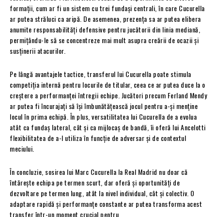
formații, cum ar fi un sistem cu trei fundași centrali, în care Cucurella
ar putea străluci ca aripă. De asemenea, prezența sa ar putea elibera
anumite responsabilități defensive pentru jucătorii din linia mediană,
permițându-le să se concentreze mai mult asupra creării de ocazii și
susținerii atacurilor.
Pe lângă avantajele tactice, transferul lui Cucurella poate stimula
competiția internă pentru locurile de titular, ceea ce ar putea duce la o
creștere a performanței întregii echipe. Jucători precum Ferland Mendy
ar putea fi încurajați să își îmbunătățească jocul pentru a-și menține
locul în prima echipă. În plus, versatilitatea lui Cucurella de a evolua
atât ca fundaș lateral, cât și ca mijlocaș de bandă, îi oferă lui Ancelotti
flexibilitatea de a-l utiliza în funcție de adversar și de contextul
meciului.
În concluzie, sosirea lui Marc Cucurella la Real Madrid nu doar că
întărește echipa pe termen scurt, dar oferă și oportunități de
dezvoltare pe termen lung, atât la nivel individual, cât și colectiv. O
adaptare rapidă și performanțe constante ar putea transforma acest
transfer într-un moment crucial pentru