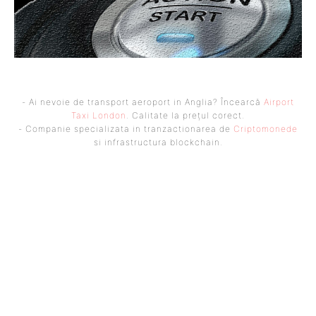
- Ai nevoie de transport aeroport in Anglia? Încearcă
Airport
Taxi London
. Calitate la prețul corect.
- Companie specializata in tranzactionarea de
Criptomonede
si infrastructura blockchain.
UBBEE
Ubbee.ro un site de știri / blog de noutăți, dedicat diseminării de
informații și actualități. Acesta oferă articole, reportaje și analize pe
teme diverse, de la evenimente curente la subiecte specifice de interes.
Este un spațiu digital pentru informare și educație. Contactati-ne
oricand la adresa: contact@ubbee.ro