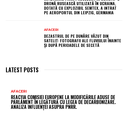
DRONĂ RUSEASCĂ UTILIZATĂ ÎN UCRAINA,
DOTATĂ CU EXPLOZIBIL SEMTEX, A INTRAT
PE AEROPORTUL DIN LEIPZIG, GERMANIA
AFACERI
DEZASTRUL DE PE DUNĂRE VĂZUT DIN
SATELIT: FOTOGRAFII ALE FLUVIULUI ÎNAINTE
ȘI DUPĂ PERIOADELE DE SECETĂ
LATEST POSTS
AR
AFACERI
REACȚIA COMISIEI EUROPENE LA MODIFICĂRILE ADUSE DE
FR
PARLAMENT ÎN LEGĂTURĂ CU LEGEA DE DECARBONIZARE.
ANALIZA INFLUENȚEI ASUPRA PNRR.