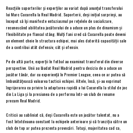
Reacțiile suporterilor și experților au variat după anunțul transferului
lui Marc Cucurella la Real Madrid. Suporterii, deși inițial surprinși, au
început să își manifeste entuziasmul pe rețelele de socializare,
recunoscând abilitatea jucătorului de a aduce un plus de dinamism și
flexibilitate pe flancul stâng. Mulți fani cred că Cucurella poate deveni
un element cheie în structura echipei, mai ales datorită capacității sale
de a contribui atât defensiv, cât și ofensiv.
Pe de altă parte, experții în fotbal au examinat transferul din diverse
perspective. Unii au lăudat Real Madrid pentru decizia de a aduce un
jucător tânăr, dar cu experiență în Premier League, ceea ce ar putea să
îmbunătățească valoarea tacticii echipei. Altele, însă, și-au exprimat
îngrijorarea cu privire la adaptarea rapidă a lui Cucurella la stilul de joc
din La Liga și la presiunea de a performa într-un club de renume
precum Real Madrid.
Criticii au subliniat că, deși Cucurella este un jucător talentat, nu a
fost întotdeauna constant la echipele anterioare și că tranziția către un
club de top ar putea prezenta provocări. Totuși, majoritatea cad ca,