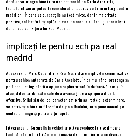
dacă se va integra bine în echipa antrenată de Carlo Ancelotti,
transferul său ar putea fi considerat un succes pe termen lung pentru
madrileni. În concluzie, reacțiile au fost mixte, dar în majoritate
pozitive, reflectând așteptările mari pe care le au fanii și specialiștii
de la noua achiziție a lui Real Madrid.
implicațiile pentru echipa real
madrid
Aducerea lui Marc Cucurella la Real Madrid are implicații semnificative
pentru echipa antrenată de Carlo Ancelotti. În primul rând, prezența sa
pe flancul stâng oferă o opțiune suplimentară în defensivă, dar și în
atac, datorită abilității sale de a avansa și de a sprijini acțiunile
ofensive. Stilul său de joc, caracterizat prin agilitate și determinare,
se potrivește bine cu filozofia de joc a Realului, care pune accent pe
controlul mingii și pe tranziții rapide.
Integrarea lui Cucurella în echipă ar putea conduce la o schimbare
tactică, oferindu-i lui Ancelotti ocazia de a experimenta cu diverse