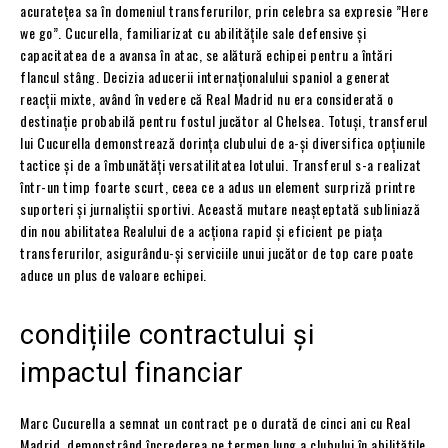
acuratețea sa în domeniul transferurilor, prin celebra sa expresie ”Here
we go”. Cucurella, familiarizat cu abilitățile sale defensive și
capacitatea de a avansa în atac, se alătură echipei pentru a întări
flancul stâng. Decizia aducerii internaționalului spaniol a generat
reacții mixte, având în vedere că Real Madrid nu era considerată o
destinație probabilă pentru fostul jucător al Chelsea. Totuși, transferul
lui Cucurella demonstrează dorința clubului de a-și diversifica opțiunile
tactice și de a îmbunătăți versatilitatea lotului. Transferul s-a realizat
într-un timp foarte scurt, ceea ce a adus un element surpriză printre
suporteri și jurnaliștii sportivi. Această mutare neașteptată subliniază
din nou abilitatea Realului de a acționa rapid și eficient pe piața
transferurilor, asigurându-și serviciile unui jucător de top care poate
aduce un plus de valoare echipei.
condițiile contractului și
impactul financiar
Marc Cucurella a semnat un contract pe o durată de cinci ani cu Real
Madrid, demonstrând încrederea pe termen lung a clubului în abilitățile