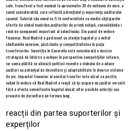
sale. Transferul a fost evaluat la aproximativ 30 de milioane de euro, o
sumă considerabilă, care reflectă potențialul și experiența jucătorului
spaniol. Salariul său anual va fi în conformitate cu media câștigurilor
oferite de clubul madrilen jucătorilor de primă echipă, consolidându-i
rolul de component important al colectivului. Din punct de vedere
financiar, Real Madrid a gestionat cu atenție bugetul și a evitat
cheltuielile excesive, păstrându-și competitivitatea în piața
transferurilor. Investiția în Cucurella este considerată o decizie
strategică de întărire a echipei în perspectiva competițiilor viitoare,
iar suma plătită se aliniază politicii recente a clubului de a aduce
jucători cu potențial de dezvoltare și adaptabilitate în diverse sisteme
de joc. Impactul financiar al acestui transfer este văzut ca pozitiv,
având în vedere că Real Madrid a reușit să își asigure un jucător versatil
fără a afecta semnificativ bugetul alocat altor posibile achiziții sau
proiecte de dezvoltare pe termen lung.
reacții din partea suporterilor și
experților