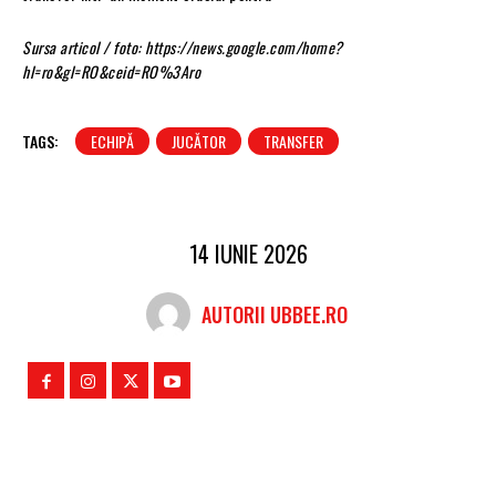
Sursa articol / foto: https://news.google.com/home?
hl=ro&gl=RO&ceid=RO%3Aro
TAGS:
ECHIPĂ
JUCĂTOR
TRANSFER
14 IUNIE 2026
AUTORII UBBEE.RO