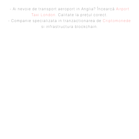
- Ai nevoie de transport aeroport in Anglia? Încearcă
Airport
Taxi London
. Calitate la prețul corect.
- Companie specializata in tranzactionarea de
Criptomonede
si infrastructura blockchain.
UBBEE
Ubbee.ro un site de știri / blog de noutăți, dedicat diseminării de
informații și actualități. Acesta oferă articole, reportaje și analize pe
teme diverse, de la evenimente curente la subiecte specifice de interes.
Este un spațiu digital pentru informare și educație. Contactati-ne
oricand la adresa: contact@ubbee.ro
© Acest site este creat si administrat de
Ubbee.ro
. Toate
drepturile rezervate.
ULTIMELE ARTICOLE