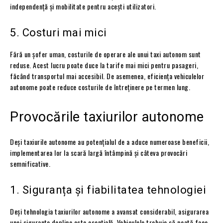
independență și mobilitate pentru acești utilizatori.
5. Costuri mai mici
Fără un șofer uman, costurile de operare ale unui taxi autonom sunt
reduse. Acest lucru poate duce la tarife mai mici pentru pasageri,
făcând transportul mai accesibil. De asemenea, eficiența vehiculelor
autonome poate reduce costurile de întreținere pe termen lung.
Provocările taxiurilor autonome
Deși taxiurile autonome au potențialul de a aduce numeroase beneficii,
implementarea lor la scară largă întâmpină și câteva provocări
semnificative.
1. Siguranța și fiabilitatea tehnologiei
Deși tehnologia taxiurilor autonome a avansat considerabil, asigurarea
unei siguranțe depline este esențială. Vehiculele trebuie să poată face