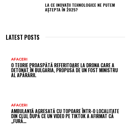
LA CE INOVAȚII TEHNOLOGICE NE PUTEM
AȘTEPTA ÎN 2025?
LATEST POSTS
AR
AFACERI
O TEORIE PROASPĂTĂ REFERITOARE LA DRONA CARE A
FR
DETONAT ÎN BULGARIA, PROPUSĂ DE UN FOST MINISTRU
AL APĂRĂRII.
AFACERI
AMBULANȚĂ AGRESATĂ CU TOPOARE ÎNTR-O LOCALITATE
DIN CLUJ, DUPĂ CE UN VIDEO PE TIKTOK A AFIRMAT CĂ
„FURĂ…