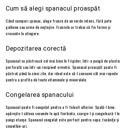
Cum să alegi spanacul proaspăt
Când cumperi spanac, alege frunze de un verde intens, fără pete
galbene sau urme de veștejire. Frunzele ar trebui să fie ferme și
crocante la atingere.
Depozitarea corectă
Spanacul se păstrează cel mai bine în frigider, într-o pungă de plastic
perforată sau într-un recipient ermetic. Spanacul proaspăt poate fi
păstrat până la cinci zile, dar ideal este să-l consumi cât mai repede
pentru a profita de toate vitaminele și mineralele.
Congelarea spanacului
Spanacul poate fi congelat pentru a fi folosit ulterior. Spală-l bine,
opărește-l câteva secunde în apă fierbinte, scurge-l și congelează-l în
pungi etanșe. Spanacul congelat este perfect pentru supe, tocănițe și
smoothie-uri.