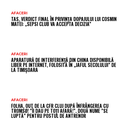
AR
AFACERI
TAS, VERDICT FINAL ÎN PRIVINȚA DOPAJULUI LUI COSMIN
FR
MATEI: „SEPSI CLUB VA ACCEPTA DECIZIA”
AFACERI
APARATURĂ DE INTERFERENȚĂ DIN CHINA DISPONIBILĂ
LIBER PE INTERNET, FOLOSITĂ ÎN „JAFUL SECOLULUI” DE
LA TIMIȘOARA
AFACERI
FOLHA, OUT DE LA CFR CLUJ DUPĂ ÎNFRÂNGEREA CU
TROMSØ! ”ÎI DAU PE TOȚI AFARĂ!”. DOUĂ NUME ”SE
LUPTĂ” PENTRU POSTUL DE ANTRENOR