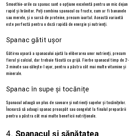
Smoothie-urile cu spanac sunt o opțiune excelentă pentru un mic dejun
rapid și hrănitor. Poți combina spanacul cu fructe, cum ar fi bananele
sau merele, și o sursă de proteine, precum iaurtul. Această variantă
este perfectă pentru o doză rapidă de energie și nutrienți.
Spanac gătit ușor
Gătirea ușoară a spanacului ajută la eliberarea unor nutrienți, precum
fierul și calciul, dar trebuie făcută cu grijă. Fierbe spanacul timp de 2-
3 minute sau călește-l ușor, pentru a păstra cât mai multe vitamine și
minerale.
Spanac în supe și tocănițe
Spanacul adaugă un plus de savoare și nutrienți supelor și tocănițelor.
Încearcă să adaugi spanac proaspăt sau congelat la finalul preparării
pentru a păstra cât mai multe beneficii nutriționale.
4.
Spanacul și sănătatea