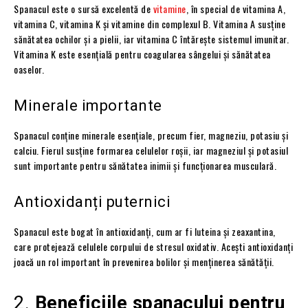
Spanacul este o sursă excelentă de
vitamine
, în special de vitamina A,
vitamina C, vitamina K și vitamine din complexul B. Vitamina A susține
sănătatea ochilor și a pielii, iar vitamina C întărește sistemul imunitar.
Vitamina K este esențială pentru coagularea sângelui și sănătatea
oaselor.
Minerale importante
Spanacul conține minerale esențiale, precum fier, magneziu, potasiu și
calciu. Fierul susține formarea celulelor roșii, iar magneziul și potasiul
sunt importante pentru sănătatea inimii și funcționarea musculară.
Antioxidanți puternici
Spanacul este bogat în antioxidanți, cum ar fi luteina și zeaxantina,
care protejează celulele corpului de stresul oxidativ. Acești antioxidanți
joacă un rol important în prevenirea bolilor și menținerea sănătății.
2.
Beneficiile spanacului pentru