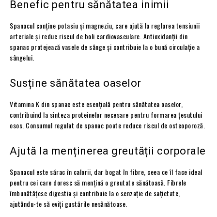
Benefic pentru sănătatea inimii
Spanacul conține potasiu și magneziu, care ajută la reglarea tensiunii
arteriale și reduc riscul de boli cardiovasculare. Antioxidanții din
spanac protejează vasele de sânge și contribuie la o bună circulație a
sângelui.
Susține sănătatea oaselor
Vitamina K din spanac este esențială pentru sănătatea oaselor,
contribuind la sinteza proteinelor necesare pentru formarea țesutului
osos. Consumul regulat de spanac poate reduce riscul de osteoporoză.
Ajută la menținerea greutății corporale
Spanacul este sărac în calorii, dar bogat în fibre, ceea ce îl face ideal
pentru cei care doresc să mențină o greutate sănătoasă. Fibrele
îmbunătățesc digestia și contribuie la o senzație de sațietate,
ajutându-te să eviți gustările nesănătoase.