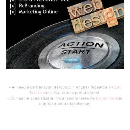
- Ai nevoie de transport aeroport in Anglia? Încearcă
Airport
Taxi London
. Calitate la prețul corect.
- Companie specializata in tranzactionarea de
Criptomonede
si infrastructura blockchain.