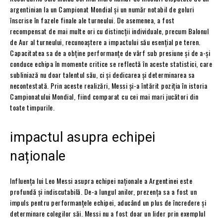
argentinian la un Campionat Mondial și un număr notabil de goluri
înscrise în fazele finale ale turneului. De asemenea, a fost
recompensat de mai multe ori cu distincții individuale, precum Balonul
de Aur al turneului, recunoaștere a impactului său esențial pe teren.
Capacitatea sa de a obține performanțe de vârf sub presiune și de a-și
conduce echipa în momente critice se reflectă în aceste statistici, care
subliniază nu doar talentul său, ci și dedicarea și determinarea sa
necontestată. Prin aceste realizări, Messi și-a întărit poziția în istoria
Campionatului Mondial, fiind comparat cu cei mai mari jucători din
toate timpurile.
impactul asupra echipei
naționale
Influența lui Leo Messi asupra echipei naționale a Argentinei este
profundă și indiscutabilă. De-a lungul anilor, prezența sa a fost un
impuls pentru performanțele echipei, aducând un plus de încredere și
determinare colegilor săi. Messi nu a fost doar un lider prin exemplul