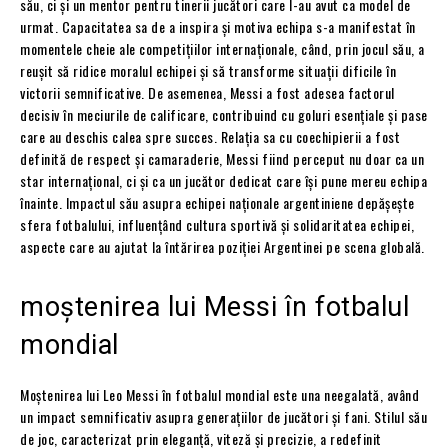
său, ci și un mentor pentru tinerii jucători care l-au avut ca model de
urmat. Capacitatea sa de a inspira și motiva echipa s-a manifestat în
momentele cheie ale competițiilor internaționale, când, prin jocul său, a
reușit să ridice moralul echipei și să transforme situații dificile în
victorii semnificative. De asemenea, Messi a fost adesea factorul
decisiv în meciurile de calificare, contribuind cu goluri esențiale și pase
care au deschis calea spre succes. Relația sa cu coechipierii a fost
definită de respect și camaraderie, Messi fiind perceput nu doar ca un
star internațional, ci și ca un jucător dedicat care își pune mereu echipa
înainte. Impactul său asupra echipei naționale argentiniene depășește
sfera fotbalului, influențând cultura sportivă și solidaritatea echipei,
aspecte care au ajutat la întărirea poziției Argentinei pe scena globală.
moștenirea lui Messi în fotbalul
mondial
Moștenirea lui Leo Messi în fotbalul mondial este una neegalată, având
un impact semnificativ asupra generațiilor de jucători și fani. Stilul său
de joc, caracterizat prin eleganță, viteză și precizie, a redefinit