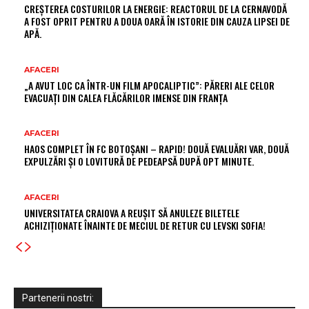
CREȘTEREA COSTURILOR LA ENERGIE: REACTORUL DE LA CERNAVODĂ
A FOST OPRIT PENTRU A DOUA OARĂ ÎN ISTORIE DIN CAUZA LIPSEI DE
APĂ.
AFACERI
„A AVUT LOC CA ÎNTR-UN FILM APOCALIPTIC”: PĂRERI ALE CELOR
EVACUAȚI DIN CALEA FLĂCĂRILOR IMENSE DIN FRANȚA
AFACERI
HAOS COMPLET ÎN FC BOTOȘANI – RAPID! DOUĂ EVALUĂRI VAR, DOUĂ
EXPULZĂRI ȘI O LOVITURĂ DE PEDEAPSĂ DUPĂ OPT MINUTE.
AFACERI
UNIVERSITATEA CRAIOVA A REUȘIT SĂ ANULEZE BILETELE
ACHIZIȚIONATE ÎNAINTE DE MECIUL DE RETUR CU LEVSKI SOFIA!
Partenerii nostri: