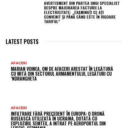
AVERTISMENT DIN PARTEA UNUI SPECIALIST
DESPRE MAJORAREA FACTURII LA
ELECTRICITATE: „EXAMINAȚI CE AȚI
CONVENIT ȘI PÂNĂ CÂND ESTE ÎN VIGOARE
TARIFUL”
LATEST POSTS
AR
AFACERI
MARIAN VOINEA, OM DE AFACERI ARESTAT ÎN LEGĂTURĂ
FR
CU MITĂ DIN SECTORUL ARMAMENTULUI, LEGĂTURI CU
‘NDRANGHETA
AFACERI
INFILTRARE FĂRĂ PRECEDENT ÎN EUROPA: O DRONĂ
RUSEASCĂ UTILIZATĂ ÎN UCRAINA, DOTATĂ CU
EXPLOZIBIL SEMTEX, A INTRAT PE AEROPORTUL DIN