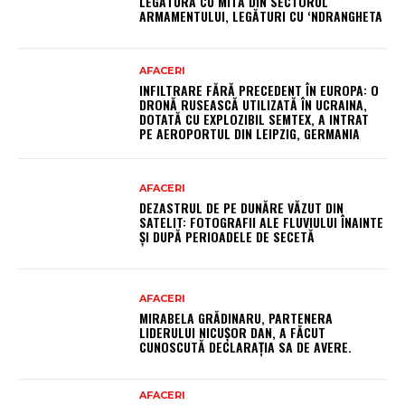
LEGĂTURĂ CU MITĂ DIN SECTORUL
ARMAMENTULUI, LEGĂTURI CU ‘NDRANGHETA
AFACERI
INFILTRARE FĂRĂ PRECEDENT ÎN EUROPA: O
DRONĂ RUSEASCĂ UTILIZATĂ ÎN UCRAINA,
DOTATĂ CU EXPLOZIBIL SEMTEX, A INTRAT
PE AEROPORTUL DIN LEIPZIG, GERMANIA
AFACERI
DEZASTRUL DE PE DUNĂRE VĂZUT DIN
SATELIT: FOTOGRAFII ALE FLUVIULUI ÎNAINTE
ȘI DUPĂ PERIOADELE DE SECETĂ
AFACERI
MIRABELA GRĂDINARU, PARTENERA
LIDERULUI NICUȘOR DAN, A FĂCUT
CUNOSCUTĂ DECLARAȚIA SA DE AVERE.
AFACERI