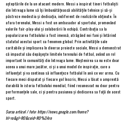
așteptările de la un atacant modern. Messi a inspirat tineri fotbaliști
din întreaga lume să își îmbunătățească abilitățile tehnice și să-și
păstreze modestia și dedicația, indiferent de realizările obținute. În
afara terenului, Messi a fost un ambasador al sportului, promovând
valorile fair-play-ului și colaborării în echipă. Contribuția sa la
popularizarea fotbalului a fost imensă, atrăgând noi fani și întărind
statutul acestui sport ca fenomen global. Prin activitățile sale
caritabile și implicarea în diverse proiecte sociale, Messi a demonstrat
că impactul său depășește limitele terenului de fotbal, având un rol
important în comunități din întreaga lume. Moștenirea sa nu este doar
aceea a unui mare jucător, ci și a unui model de inspirație, care a
influențat și va continua să influențeze fotbalul în anii ce vor urma. Cu
fiecare meci disputat și fiecare gol înscris, Messi a lăsat o amprentă
durabilă în istoria fotbalului mondial, fiind recunoscut nu doar pentru
performanțele sale, ci și pentru pasiunea și dedicarea sa față de acest
sport.
Sursa articol / foto: https://news.google.com/home?
hl=ro&gl=RO&ceid=RO%3Aro