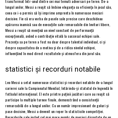
transformat într-unul dintre cei mai temuti adversari pe teren. De-a
lungul anilor, Messi a reușit să îmbine eleganța cu eficiența în jocul său,
ceea ce i-a permis să își imprime amprenta în numeroase meciuri
decisive. Fie că era vorba de pasele sale precise care deschideau
apărarea inamică sau de execuțiile sale remarcabile din lovituri libere,
Messi a reușit să mențină un nivel constant de performanță
excepțională, având o contribuție vitală la succesul echipei sale.
Prezența sa pe teren a fost nu doar despre talentul individual, ci și
despre capacitatea de a motiva și de a ridica nivelul echipei,
influențând în mod direct rezultatele și atmosfera din jurul său.
statistici și recorduri notabile
Leo Messi a setat numeroase statistici și recorduri notabile de-a lungul
carierei sale la Campionatul Mondial, întărindu-și statutul de legendă în
fotbalul internațional. El este printre puținii jucători care au reușit să
participe la multiple turnee finale, demonstrând o consistență
remarcabilă de-a lungul anilor. Cu un număr impresionant de goluri și
pase decisive, Messi a devenit un reper în statisticile competiției.
Recordurile sale includ cel mai mare număr de meciuri disputate de un