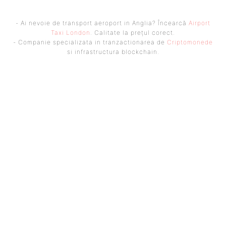
- Ai nevoie de transport aeroport in Anglia? Încearcă
Airport
Taxi London
. Calitate la prețul corect.
- Companie specializata in tranzactionarea de
Criptomonede
si infrastructura blockchain.
UBBEE
Ubbee.ro un site de știri / blog de noutăți, dedicat diseminării de
informații și actualități. Acesta oferă articole, reportaje și analize pe
teme diverse, de la evenimente curente la subiecte specifice de interes.
Este un spațiu digital pentru informare și educație. Contactati-ne
oricand la adresa: contact@ubbee.ro
© Acest site este creat si administrat de
Ubbee.ro
. Toate
drepturile rezervate.
ULTIMELE ARTICOLE