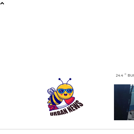
C
24.4
BU