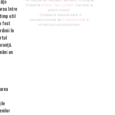
ății
- Ai nevoie de transport aeroport in Anglia?
Încearcă
Airport Taxi London
. Calitate la
area între
prețul corect.
timp util
- Companie specializata in
tranzactionarea de
Criptomonede
si
u fost
infrastructura blockchain.
dinii în
rtul
uranță.
omâni un
rarea
ile
enilor