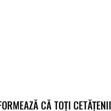
ECO
SANATATE / HOBBY
SOCIAL / CULTURAL
T
FORMEAZĂ CĂ TOȚI CETĂȚENI