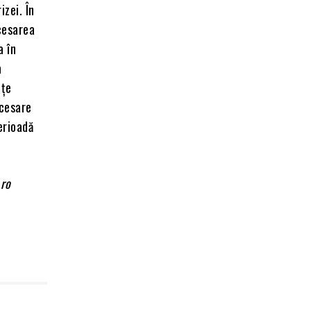
izei. În
ccesarea
a în
a
nțe
ecesare
erioadă
Aro