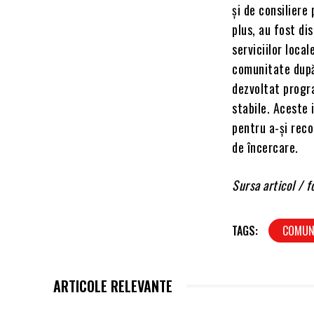
și de consiliere
plus, au fost di
serviciilor local
comunitate după 
dezvoltat progra
stabile. Aceste 
pentru a-și reco
de încercare.
Sursa articol /
TAGS:
COMUN
ARTICOLE RELEVANTE