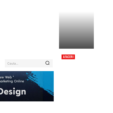
AFACERI
ROMÂNIA, SUB
Cauta...
EFECTUL CANICULEI:
COD ROȘU PENTRU
TREI JUDEȚE ÎNCEPÂND
DE DUMINICĂ.
REGIUNILE AFECTATE
ȘI INFORMAȚII…