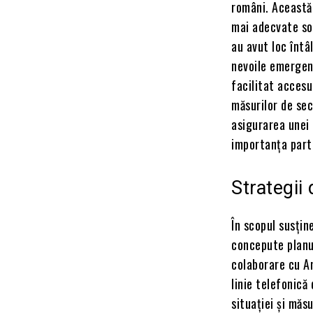
români. Această 
mai adecvate sol
au avut loc întâ
nevoile emergent
facilitat accesu
măsurilor de sec
asigurarea unei 
importanța parte
Strategii 
În scopul susțin
concepute planur
colaborare cu Am
linie telefonică
situației și măs