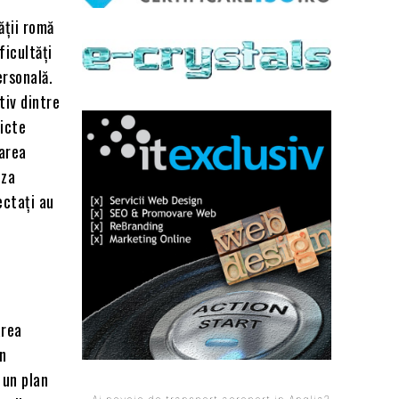
ății romă
ficultăți
ersonală.
tiv dintre
licte
sarea
uza
ectați au
area
in
 un plan