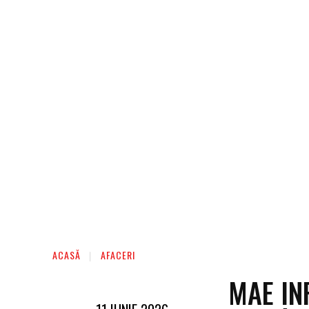
AFACERI
ENTERTAINMENT
HOME & D
ACASĂ
AFACERI
MAE IN