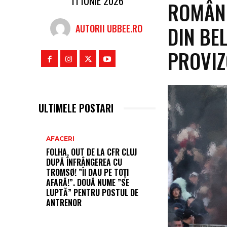
11 IUNIE 2026
ROMÂNI
DIN BE
AUTORII UBBEE.RO
PROVIZ
ULTIMELE POSTARI
AFACERI
FOLHA, OUT DE LA CFR CLUJ
DUPĂ ÎNFRÂNGEREA CU
TROMSØ! ”ÎI DAU PE TOȚI
AFARĂ!”. DOUĂ NUME ”SE
LUPTĂ” PENTRU POSTUL DE
ANTRENOR