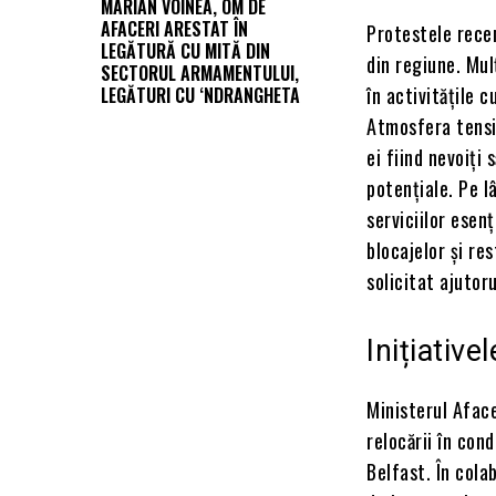
MARIAN VOINEA, OM DE
AFACERI ARESTAT ÎN
Protestele rece
LEGĂTURĂ CU MITĂ DIN
din regiune. Mul
SECTORUL ARMAMENTULUI,
în activitățile 
LEGĂTURI CU ‘NDRANGHETA
Atmosfera tensi
ei fiind nevoiți
potențiale. Pe l
serviciilor esen
blocajelor și re
solicitat ajutor
Inițiativ
Ministerul Aface
relocării în con
Belfast. În col