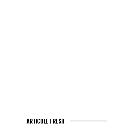
EHNOLOGIE / ITC
MORE
I
ARTICOLE FRESH