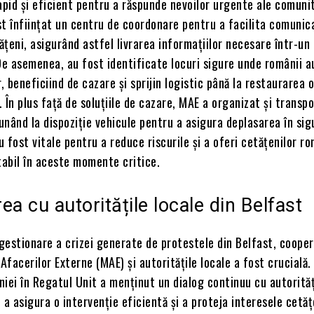
apid și eficient pentru a răspunde nevoilor urgente ale comunit
t înființat un centru de coordonare pentru a facilita comunic
tățeni, asigurând astfel livrarea informațiilor necesare într-un 
De asemenea, au fost identificate locuri sigure unde românii a
 beneficiind de cazare și sprijin logistic până la restaurarea or
 În plus față de soluțiile de cazare, MAE a organizat și transpo
punând la dispoziție vehicule pentru a asigura deplasarea în sig
 fost vitale pentru a reduce riscurile și a oferi cetățenilor r
tabil în aceste momente critice.
ea cu autoritățile locale din Belfast
 gestionare a crizei generate de protestele din Belfast, coope
 Afacerilor Externe (MAE) și autoritățile locale a fost crucială.
ei în Regatul Unit a menținut un dialog continuu cu autorităț
 a asigura o intervenție eficientă și a proteja interesele cetăț