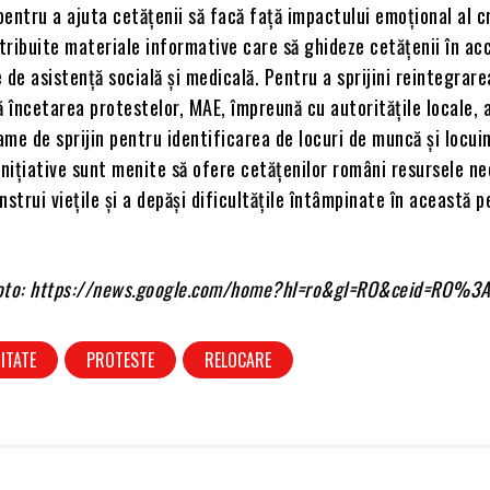
 pentru a ajuta cetățenii să facă față impactului emoțional al cr
stribuite materiale informative care să ghideze cetățenii în a
e de asistență socială și medicală. Pentru a sprijini reintegrare
încetarea protestelor, MAE, împreună cu autoritățile locale, 
me de sprijin pentru identificarea de locuri de muncă și locui
inițiative sunt menite să ofere cetățenilor români resursele n
nstrui viețile și a depăși dificultățile întâmpinate în această p
 foto: https://news.google.com/home?hl=ro&gl=RO&ceid=RO%3
ITATE
PROTESTE
RELOCARE