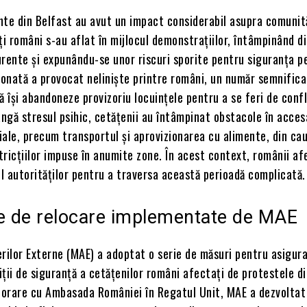
nte din Belfast au avut un impact considerabil asupra comunit
ți români s-au aflat în mijlocul demonstrațiilor, întâmpinând di
curente și expunându-se unor riscuri sporite pentru siguranța p
onată a provocat neliniște printre români, un număr semnifica
 să își abandoneze provizoriu locuințele pentru a se feri de conf
ângă stresul psihic, cetățenii au întâmpinat obstacole în acce
țiale, precum transportul și aprovizionarea cu alimente, din ca
stricțiilor impuse în anumite zone. În acest context, românii af
ul autorităților pentru a traversa această perioadă complicată.
ele de relocare implementate de MAE
rilor Externe (MAE) a adoptat o serie de măsuri pentru asigur
diții de siguranță a cetățenilor români afectați de protestele d
aborare cu Ambasada României în Regatul Unit, MAE a dezvoltat