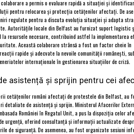
colaborare a permis o evaluare rapidă a situației și identifica
uții pentru relocarea și protecția cetățenilor afectați. De as
lniri regulate pentru a discuta evoluția situației și adapta stra
e. Autoritățile locale din Belfast au furnizat suport logistic ș
l la resursele necesare, contribuind astfel la implementarea e
uritate. Această colaborare strânsă a fost un factor cheie în
reacții rapide și adecvate la nevoile comunității românești, sub
neriatelor internaționale în gestionarea situațiilor de criză.
de asistență și sprijin pentru cei afec
erii cetățenilor români afectați de protestele din Belfast, au f
i detaliate de asistență și sprijin. Ministerul Afacerilor Extern
basada României în Regatul Unit, a pus la dispoziția celor afe
 de urgență, oferind consultanță și informații actualizate desp
urile de siguranță. De asemenea, au fost organizate sesiuni in