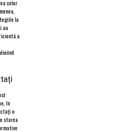
rea celor
emenea,
tegiile la
i au
ficientă a
liniind
tați
ost
e, în
ctați o
re starea
formative