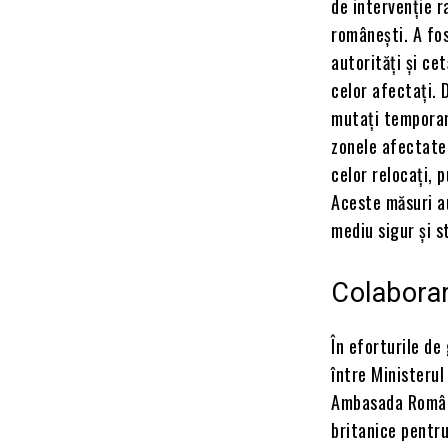
de intervenție r
românești. A fos
autorități și ce
celor afectați. 
mutați temporar,
zonele afectate.
celor relocați, 
Aceste măsuri au
mediu sigur și s
Colaborar
În eforturile de
între Ministerul
Ambasada Români
britanice pentru