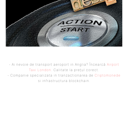
- Ai nevoie de transport aeroport in Anglia? Încearcă
Airport
Taxi London
. Calitate la prețul corect.
- Companie specializata in tranzactionarea de
Criptomonede
si infrastructura blockchain.
UBBEE
Ubbee.ro un site de știri / blog de noutăți, dedicat diseminării de
informații și actualități. Acesta oferă articole, reportaje și analize pe