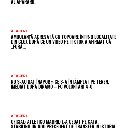
AL APĂRĂRII.
AFACERI
AMBULANȚĂ AGRESATĂ CU TOPOARE ÎNTR-O LOCALITATE
DIN CLUJ, DUPĂ CE UN VIDEO PE TIKTOK A AFIRMAT CĂ
„FURĂ…
AFACERI
NU S-AU DAT ÎNAPOI! » CE S-A ÎNTÂMPLAT PE TEREN,
IMEDIAT DUPĂ DINAMO – FC VOLUNTARI 4-0
AFACERI
OFICIAL: ATLETICO MADRID L-A CEDAT PE GATA,
STABILIND UN NOU PRECEDENT DE TRANSFER ÎN ISTORIA