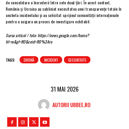
de consolidare a încrederii între cele două țări. În acest context,
România și Ucraina au subliniat necesitatea unei transparențe totale în
ancheta incidentului și au solicitat sprijinul comunității internaționale
pentru a asigura un proces de investigare echitabil.
Sursa articol / foto: https://news.google.com/home?
hl=ro&gl=RO&ceid=RO%3Aro
TAGS:
DRONĂ
INCIDENT
SECURITATE
31 MAI 2026
AUTORII UBBEE.RO