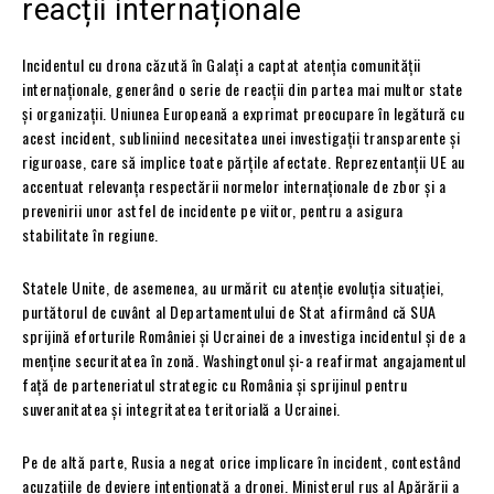
reacții internaționale
Incidentul cu drona căzută în Galați a captat atenția comunității
internaționale, generând o serie de reacții din partea mai multor state
și organizații. Uniunea Europeană a exprimat preocupare în legătură cu
acest incident, subliniind necesitatea unei investigații transparente și
riguroase, care să implice toate părțile afectate. Reprezentanții UE au
accentuat relevanța respectării normelor internaționale de zbor și a
prevenirii unor astfel de incidente pe viitor, pentru a asigura
stabilitate în regiune.
Statele Unite, de asemenea, au urmărit cu atenție evoluția situației,
purtătorul de cuvânt al Departamentului de Stat afirmând că SUA
sprijină eforturile României și Ucrainei de a investiga incidentul și de a
menține securitatea în zonă. Washingtonul și-a reafirmat angajamentul
față de parteneriatul strategic cu România și sprijinul pentru
suveranitatea și integritatea teritorială a Ucrainei.
Pe de altă parte, Rusia a negat orice implicare în incident, contestând
acuzațiile de deviere intenționată a dronei. Ministerul rus al Apărării a