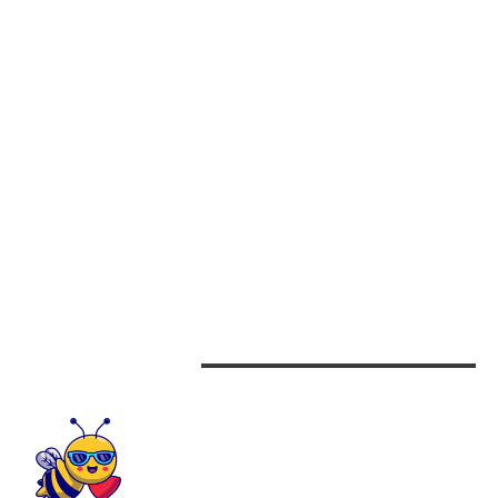
VOLODIMIR ZELENSKI ANUNȚĂ UN „ACORD SEMNIFICATIV” ȘI „ISTORIC” CU
DONALD TRUMP
CATEGORII
Afaceri
Alimentatie
Arta si istorie
Auto
Beauty
Design interior
CONTACTEAZA-NE