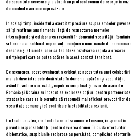
de securitate necesare și a stabili un protocol comun de reacție în caz
de incidente aeriene neprevăzute.
În același timp, incidentul a exercitat presiune asupra ambelor guverne
să își reafirme angajamentul față de respectarea normelor
internaționale și colaborarea regională în domeniul securității. România
și Ucraina au subliniat importanța menținerii unor canale de comunicare
deschise și eficiente, care să faciliteze rezolvarea rapidă a oricăror
neînțelegeri care ar putea apărea în acest context tensionat.
De asemenea, acest eveniment a evidențiat necesitatea unei colaborări
mai strânse între cele două state în domeniul apărării și securității,
având în vedere contextul geopolitic complicat și riscurile asociate.
România și Ucraina au început să exploreze opțiuni pentru parteneriate
strategice care să le permită să răspundă mai eficient provocărilor de
securitate comune și să contribuie la stabilitatea regiunii.
Cu toate acestea, incidentul a creat și anumite tensiuni, în special în
privința responsabilității pentru devierea dronei. În ciuda eforturilor
diplomatice, suspiciunile reciproce au persistat, complicând eforturile