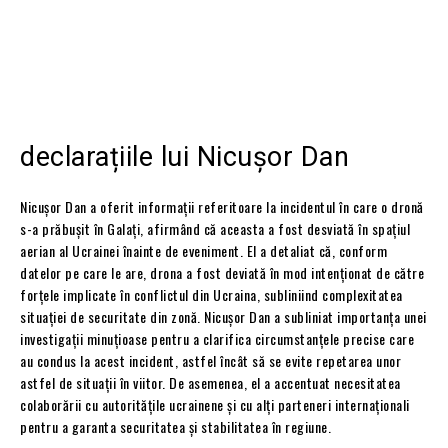
declarațiile lui Nicușor Dan
Nicușor Dan a oferit informații referitoare la incidentul în care o dronă
s-a prăbușit în Galați, afirmând că aceasta a fost desviată în spațiul
aerian al Ucrainei înainte de eveniment. El a detaliat că, conform
datelor pe care le are, drona a fost deviată în mod intenționat de către
forțele implicate în conflictul din Ucraina, subliniind complexitatea
situației de securitate din zonă. Nicușor Dan a subliniat importanța unei
investigații minuțioase pentru a clarifica circumstanțele precise care
au condus la acest incident, astfel încât să se evite repetarea unor
astfel de situații în viitor. De asemenea, el a accentuat necesitatea
colaborării cu autoritățile ucrainene și cu alți parteneri internaționali
pentru a garanta securitatea și stabilitatea în regiune.