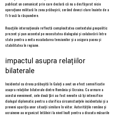
publicat un comunicat prin care declară că nu a desfășurat nicio
operațiune militară în zona prăbușirii, cerând dovezi clare înainte de a
fi trasă la răspundere.
Reacțiile internaționale reflectă complexitatea contextului geopolitic
prezent și pun accentul pe necesitatea dialogului și colaborării între
state pentru a evita escaladarea tensiunilor și a asigura pacea și
stabilitatea în regiune.
impactul asupra relațiilor
bilaterale
Incidentul cu drona prăbușită în Galați a avut un efect semnificativ
asupra relațiilor bilaterale dintre România și Ucraina. Ca urmare a
acestui eveniment, cele două țări au fost nevoite să își intensifice
dialogul diplomatic pentru a clarifica circumstanțele incidentului și a
preveni apariția unor situații similare în viitor. Autoritățile române și
ucrainene au organizat întâlniri la nivel înalt pentru a discuta măsurile