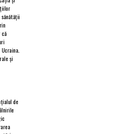
țiilor
sănătății
rin
r că
uri
i Ucraina.
rale și
țialul de
lnirile
gic
rarea