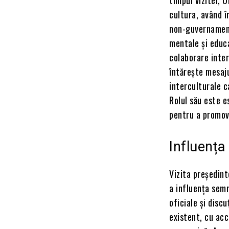
cultura, având în
non-guvernament
mentale și educa
colaborare inter
întărește mesaju
interculturale c
Rolul său este es
pentru a promova
Influența 
Vizita președint
a influența semn
oficiale și disc
existent, cu ac