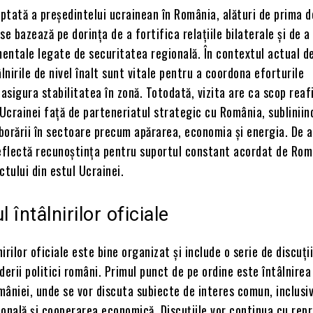
ptată a președintelui ucrainean în România, alături de prima 
se bazează pe dorința de a fortifica relațiile bilaterale și de 
entale legate de securitatea regională. În contextul actual de
âlnirile de nivel înalt sunt vitale pentru a coordona eforturile
 asigura stabilitatea în zonă. Totodată, vizita are ca scop rea
Ucrainei față de parteneriatul strategic cu România, subliniin
borării în sectoare precum apărarea, economia și energia. De 
reflectă recunoștința pentru suportul constant acordat de Rom
ctului din estul Ucrainei.
întâlnirilor oficiale
irilor oficiale este bine organizat și include o serie de discuți
derii politici români. Primul punct de pe ordine este întâlnirea
âniei, unde se vor discuta subiecte de interes comun, inclusi
onală și cooperarea economică. Discuțiile vor continua cu rep