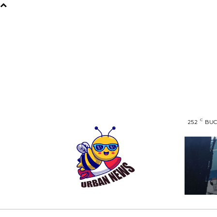
C
25.2
BUC