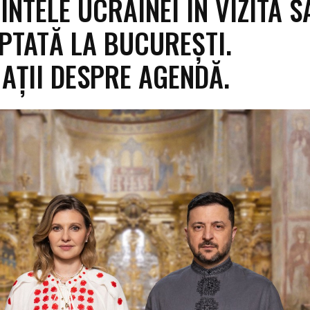
INTELE UCRAINEI ÎN VIZITA S
PTATĂ LA BUCUREȘTI.
AȚII DESPRE AGENDĂ.