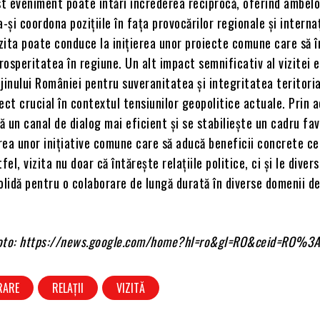
t eveniment poate întări încrederea reciprocă, oferind ambelor
a-și coordona pozițiile în fața provocărilor regionale și interna
zita poate conduce la inițierea unor proiecte comune care să 
prosperitatea în regiune. Un alt impact semnificativ al vizitei 
jinului României pentru suveranitatea și integritatea teritoria
ect crucial în contextul tensiunilor geopolitice actuale. Prin 
ză un canal de dialog mai eficient și se stabiliește un cadru fav
ea unor inițiative comune care să aducă beneficii concrete ce
fel, vizita nu doar că întărește relațiile politice, ci și le divers
olidă pentru o colaborare de lungă durată în diverse domenii de
 foto: https://news.google.com/home?hl=ro&gl=RO&ceid=RO%3
RARE
RELAȚII
VIZITĂ