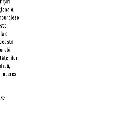
 țări
ționale.
încurajeze
este
lă a
această
orabil
tățenilor
ifică,
 interes
Aro