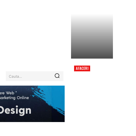
AFACERI
RO-ALERT ÎN JUDEȚUL
Cauta...
TULCEA: OBIECT
AERIAN IDENTIFICAT
DE RADARELE MAPN ÎN
APROPIEREA
FRONTIEREI FLUVIALE
CU…