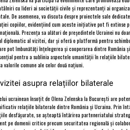
tâlniri cu lideri ai societății civile și reprezentanți ai organiza
ale. De asemenea, va discuta despre proiectele sale dedicate 
ției copiilor, evidențiind cum aceste inițiative pot fi extinse p
națională. Prezența sa alături de președintele Ucrainei nu doa
l diplomatic al vizitei, dar și oferă o platformă pentru schimb
are pot îmbunătăți înțelegerea și cooperarea dintre România ș
ențial pentru a sublinia aspectele umanității în relațiile bilate
 valorile comune ale celor două națiuni.
vizitei asupra relațiilor bilaterale
elui ucrainean însoțit de Olena Zelenska la București are poten
ificativ relațiile bilaterale dintre România și Ucraina. Prin întâ
uțiile desfășurate, se așteaptă întărirea parteneriatului strate
cent pe domenii critice precum securitatea regională și colabo