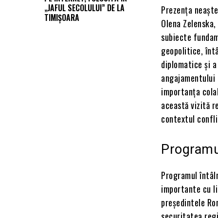
„JAFUL SECOLULUI” DE LA
Prezența neaște
TIMIȘOARA
Olena Zelenska, 
subiecte fundam
geopolitice, înt
diplomatice și a
angajamentului 
importanța cola
această vizită 
contextul confli
Programul 
Programul întâln
importante cu li
președintele Rom
securitatea regi