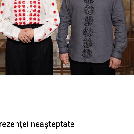
Acțiune
rezenței neașteptate