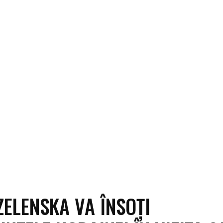
ECO
SANATATE / HOBBY
SOCIAL / CULTURAL
T
ZELENSKA VA ÎNSOȚI