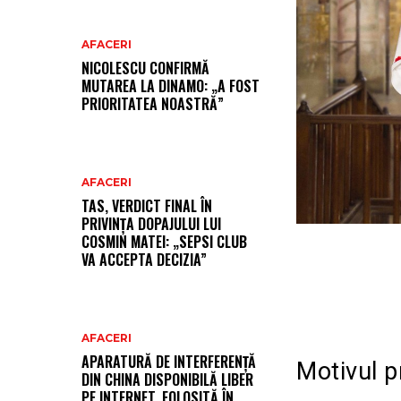
AFACERI
NICOLESCU CONFIRMĂ
MUTAREA LA DINAMO: „A FOST
PRIORITATEA NOASTRĂ”
AFACERI
TAS, VERDICT FINAL ÎN
PRIVINȚA DOPAJULUI LUI
COSMIN MATEI: „SEPSI CLUB
VA ACCEPTA DECIZIA”
AFACERI
APARATURĂ DE INTERFERENȚĂ
Motivul p
DIN CHINA DISPONIBILĂ LIBER
PE INTERNET, FOLOSITĂ ÎN