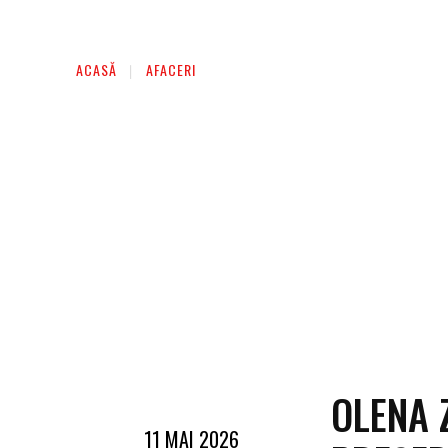
AFACERI
ENTERTAINMENT
HOME & D
ACASĂ
AFACERI
OLENA 
11 MAI 2026