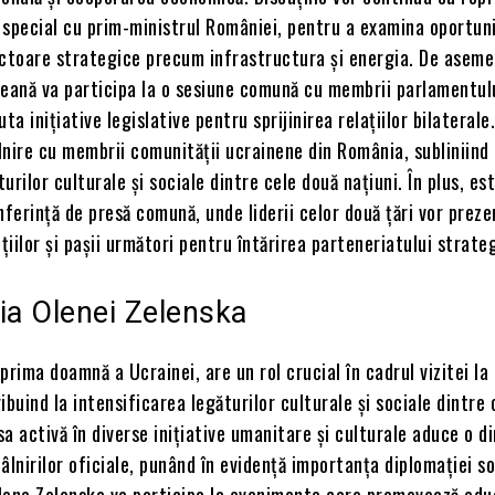
n special cu prim-ministrul României, pentru a examina oportuni
ectoare strategice precum infrastructura și energia. De aseme
neană va participa la o sesiune comună cu membrii parlamentul
ta inițiative legislative pentru sprijinirea relațiilor bilaterale.
âlnire cu membrii comunității ucrainene din România, subliniind
urilor culturale și sociale dintre cele două națiuni. În plus, es
nferință de presă comună, unde liderii celor două țări vor prez
uțiilor și pașii următori pentru întărirea parteneriatului strate
ia Olenei Zelenska
prima doamnă a Ucrainei, are un rol crucial în cadrul vizitei la
ibuind la intensificarea legăturilor culturale și sociale dintre
 sa activă în diverse inițiative umanitare și culturale aduce o 
âlnirilor oficiale, punând în evidență importanța diplomației so
Olena Zelenska va participa la evenimente care promovează edu