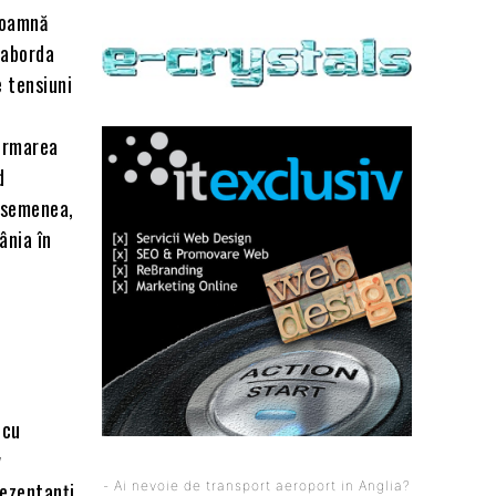
doamnă
a aborda
 tensiuni
firmarea
d
asemenea,
ânia în
i
 cu
v
rezentanți
- Ai nevoie de transport aeroport in Anglia?