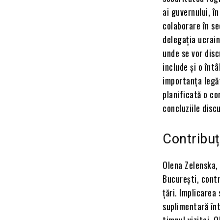
ai guvernului, î
colaborare în s
delegația ucrai
unde se vor discu
include și o înt
importanța legăt
planificată o co
concluziile disc
Contribuț
Olena Zelenska, 
București, contr
țări. Implicarea
suplimentară înt
timpul vizitei, 