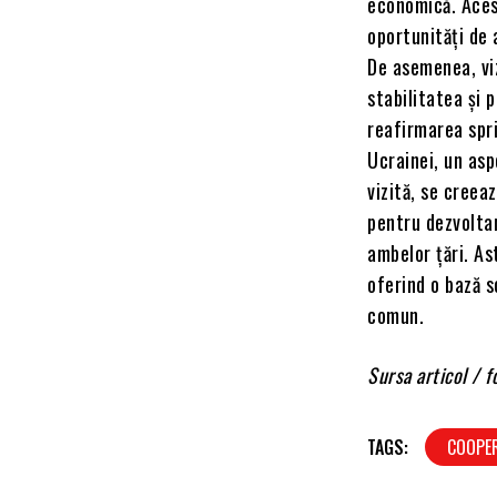
economică. Aces
oportunități de 
De asemenea, vi
stabilitatea și 
reafirmarea spri
Ucrainei, un asp
vizită, se creea
pentru dezvoltar
ambelor țări. Ast
oferind o bază s
comun.
Sursa articol /
TAGS:
COOPE