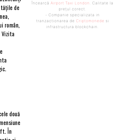
Încearcă
Airport Taxi London
. Calitate la
tățile de
prețul corect.
nea,
- Companie specializata in
tranzactionarea de
Criptomonede
si
ui român,
infrastructura blockchain.
 Vizita
te
enta
gic.
 cele două
dimensiune
ft. În
cația și