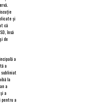
ervă.
iscuție
plicate și
at că
PSD, însă
și de
ncipală a
tă a
 subliniat
aibă la
șan a
și a
i pentru a