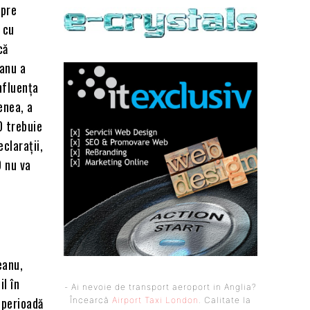
spre
 cu
că
eanu a
nfluența
enea, a
D trebuie
clarații,
D nu va
eanu,
il în
- Ai nevoie de transport aeroport in Anglia?
 perioadă
Încearcă
Airport Taxi London
. Calitate la