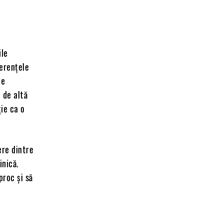
ile
ferențele
pe
e de altă
ie ca o
ere dintre
inică.
proc și să