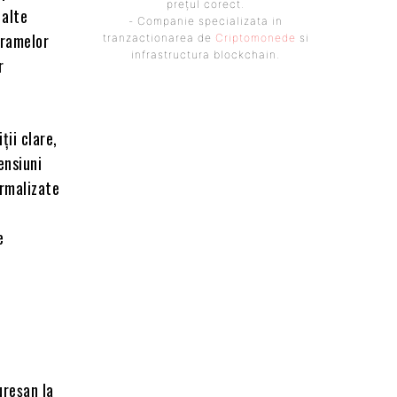
prețul corect.
 alte
- Companie specializata in
gramelor
tranzactionarea de
Criptomonede
si
infrastructura blockchain.
r
ții clare,
ensiuni
ormalizate
e
ureșan la