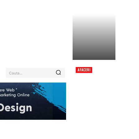
AFACERI
Cauta...
GIGI BECALI A
HOTĂRÂT DESTINUL
LUI MARIUS BACIU
DUPĂ ELIMINAREA
RUȘINOASĂ DIN
CONFERENCE LEAGUE
EHNOLOGIE / ITC
MORE