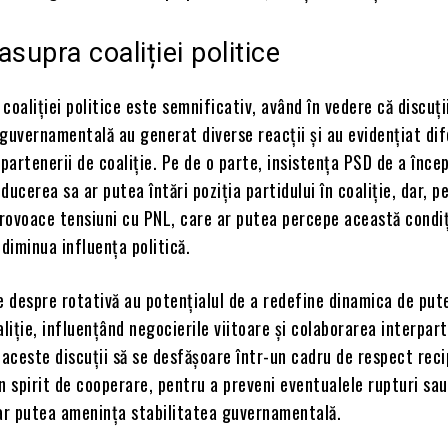
asupra coaliției politice
coaliției politice este semnificativ, având în vedere că discuți
guvernamentală au generat diverse reacții și au evidențiat di
 partenerii de coaliție. Pe de o parte, insistența PSD de a înce
ducerea sa ar putea întări poziția partidului în coaliție, dar, p
provoace tensiuni cu PNL, care ar putea percepe această condiț
 diminua influența politică.
ile despre rotativă au potențialul de a redefine dinamica de put
aliție, influențând negocierile viitoare și colaborarea interpart
 aceste discuții să se desfășoare într-un cadru de respect reci
n spirit de cooperare, pentru a preveni eventualele rupturi sau
 ar putea amenința stabilitatea guvernamentală.