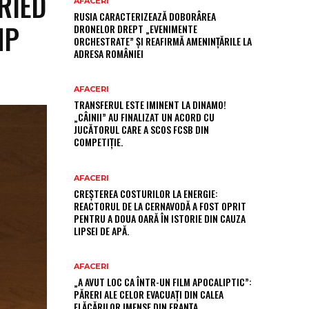
RIED
AFACERI
RUSIA CARACTERIZEAZĂ DOBORÂREA
MP
DRONELOR DREPT „EVENIMENTE
ORCHESTRATE” ȘI REAFIRMĂ AMENINȚĂRILE LA
ADRESA ROMÂNIEI
AFACERI
TRANSFERUL ESTE IMINENT LA DINAMO!
„CÂINII” AU FINALIZAT UN ACORD CU
JUCĂTORUL CARE A SCOS FCSB DIN
COMPETIȚIE.
AFACERI
CREȘTEREA COSTURILOR LA ENERGIE:
REACTORUL DE LA CERNAVODĂ A FOST OPRIT
PENTRU A DOUA OARĂ ÎN ISTORIE DIN CAUZA
LIPSEI DE APĂ.
AFACERI
„A AVUT LOC CA ÎNTR-UN FILM APOCALIPTIC”:
PĂRERI ALE CELOR EVACUAȚI DIN CALEA
FLĂCĂRILOR IMENSE DIN FRANȚA