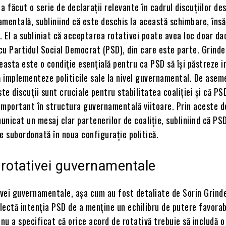
a făcut o serie de declarații relevante în cadrul discuțiilor de
mentală, subliniind că este deschis la această schimbare, însă
. El a subliniat că acceptarea rotativei poate avea loc doar da
cu Partidul Social Democrat (PSD), din care este parte. Grind
easta este o condiție esențială pentru ca PSD să își păstreze i
ă implementeze politicile sale la nivel guvernamental. De asem
ste discuții sunt cruciale pentru stabilitatea coaliției și că PS
 important în structura guvernamentală viitoare. Prin aceste de
nicat un mesaj clar partenerilor de coaliție, subliniind că PS
e subordonată în noua configurație politică.
e rotativei guvernamentale
tivei guvernamentale, așa cum au fost detaliate de Sorin Grind
flectă intenția PSD de a menține un echilibru de putere favorab
anu a specificat că orice acord de rotativă trebuie să includă o