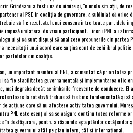
Sorin Grindeanu a fost una de uimire și, în unele situații, de rez
 partener al PSD în coaliția de guvernare, a subliniat că orice d
trebuie să fie rezultatul unui consens între toate partidele im
fie impusă unilateral de vreun participant. Liderii PNL au afirm
alogului și că sunt dispuși să analizeze propunerile din partea 
ra necesității unui acord care să țină cont de echilibrul politic 
or partidelor din coaliție.
an, un important membru al PNL, a comentat că prioritatea pri
bui să fie stabilitatea guvernamentală și implementarea eficien
ice, mai degrabă decât schimbările frecvente de conducere. El a
 referitoare la rotativă trebuie să fie bine fundamentată și să 
r de acțiune care să nu afecteze activitatea guvernului. Mure
ntru PNL este esențial să se asigure continuitatea reformelor 
te în desfășurare, pentru a răspunde așteptărilor cetățenilor ș
itatea guvernului atât pe plan intern, cât și internațional.