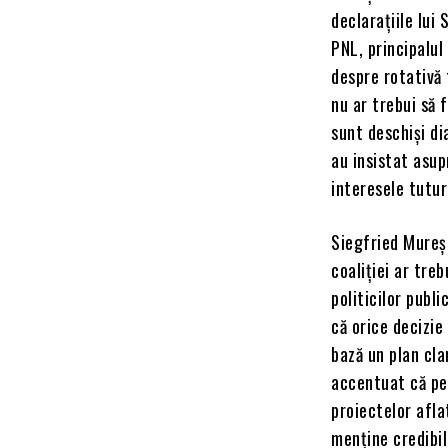
declarațiile lui 
PNL, principalul
despre rotativă 
nu ar trebui să 
sunt deschiși di
au insistat asup
interesele tutur
Siegfried Mureș
coaliției ar tre
politicilor publ
că orice decizie
bază un plan cla
accentuat că pe
proiectelor afla
menține credibil