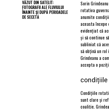
VĂZUT DIN SATELIT:
Sorin Grindeanu 
FOTOGRAFII ALE FLUVIULUI
rotativa guverna
ÎNAINTE ȘI DUPĂ PERIOADELE
anumite condiții
DE SECETĂ
aceasta începe 
evidențiat că ac
și să continue s
subliniat că ace
să obțină un rol
Grindeanu a comu
accepta o poziți
condițiil
Condițiile rota
sunt clare și re
coaliție. Grinde