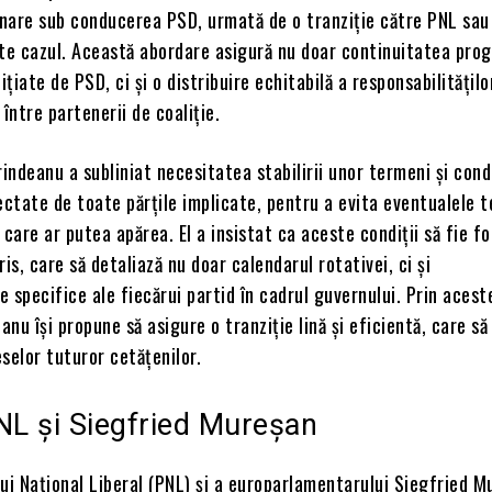
rnare sub conducerea PSD, urmată de o tranziție către PNL sau
ste cazul. Această abordare asigură nu doar continuitatea pro
inițiate de PSD, ci și o distribuire echitabilă a responsabilitățilo
ntre partenerii de coaliție.
ndeanu a subliniat necesitatea stabilirii unor termeni și condi
ectate de toate părțile implicate, pentru a evita eventualele t
 care ar putea apărea. El a insistat ca aceste condiții să fie f
ris, care să detaliază nu doar calendarul rotativei, ci și
le specifice ale fiecărui partid în cadrul guvernului. Prin acest
anu își propune să asigure o tranziție lină și eficientă, care să
selor tuturor cetățenilor.
NL și Siegfried Mureșan
ui Național Liberal (PNL) și a europarlamentarului Siegfried M