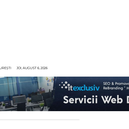
UREȘTI
JOI, AUGUST 6, 2026
ECO
SANATATE / HOBBY
SOCIAL / CULTURAL
T