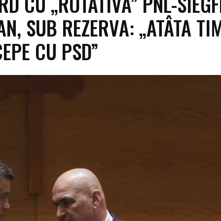
RD CU „ROTATIVA” PNL-SIEGF
N, SUB REZERVA: „ATÂTA TI
CEPE CU PSD”