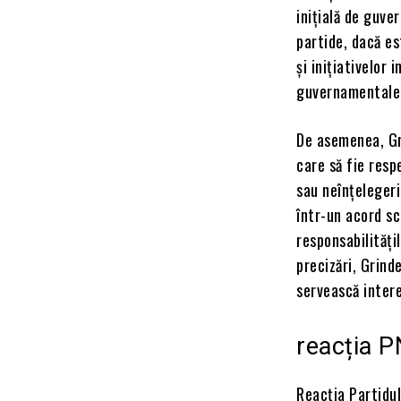
inițială de guve
partide, dacă e
și inițiativelor 
guvernamentale î
De asemenea, Gri
care să fie resp
sau neînțelegeri
într-un acord sc
responsabilități
precizări, Grinde
servească intere
reacția P
Reacția Partidul