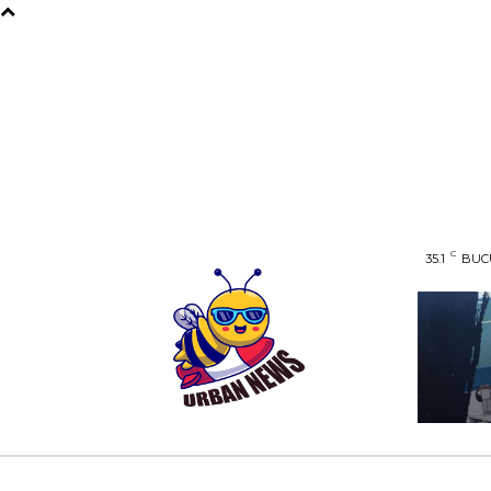
C
35.1
BUC
AFACERI
ENTERTAINMENT
HOME & D