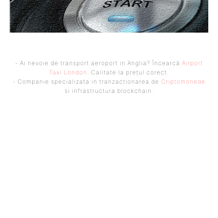
- Ai nevoie de transport aeroport in Anglia? Încearcă
Airport
Taxi London
. Calitate la prețul corect.
- Companie specializata in tranzactionarea de
Criptomonede
si infrastructura blockchain.
UBBEE
Ubbee.ro un site de știri / blog de noutăți, dedicat diseminării de
informații și actualități. Acesta oferă articole, reportaje și analize pe
teme diverse, de la evenimente curente la subiecte specifice de interes.
Este un spațiu digital pentru informare și educație. Contactati-ne
oricand la adresa: contact@ubbee.ro