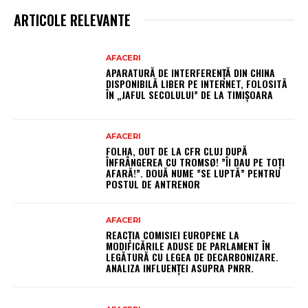
ARTICOLE RELEVANTE
AFACERI
APARATURĂ DE INTERFERENȚĂ DIN CHINA
DISPONIBILĂ LIBER PE INTERNET, FOLOSITĂ
ÎN „JAFUL SECOLULUI” DE LA TIMIȘOARA
AFACERI
FOLHA, OUT DE LA CFR CLUJ DUPĂ
ÎNFRÂNGEREA CU TROMSØ! ”ÎI DAU PE TOȚI
AFARĂ!”. DOUĂ NUME ”SE LUPTĂ” PENTRU
POSTUL DE ANTRENOR
AFACERI
REACȚIA COMISIEI EUROPENE LA
MODIFICĂRILE ADUSE DE PARLAMENT ÎN
LEGĂTURĂ CU LEGEA DE DECARBONIZARE.
ANALIZA INFLUENȚEI ASUPRA PNRR.