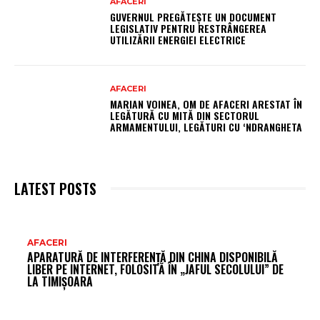
AFACERI
GUVERNUL PREGĂTEȘTE UN DOCUMENT
LEGISLATIV PENTRU RESTRÂNGEREA
UTILIZĂRII ENERGIEI ELECTRICE
AFACERI
MARIAN VOINEA, OM DE AFACERI ARESTAT ÎN
LEGĂTURĂ CU MITĂ DIN SECTORUL
ARMAMENTULUI, LEGĂTURI CU ‘NDRANGHETA
LATEST POSTS
AR
AFACERI
APARATURĂ DE INTERFERENȚĂ DIN CHINA DISPONIBILĂ
FR
LIBER PE INTERNET, FOLOSITĂ ÎN „JAFUL SECOLULUI” DE
LA TIMIȘOARA