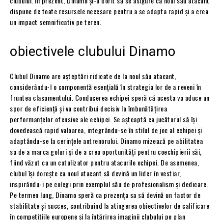
clubului. În prezent, Dinamo și-a dorit să se asigure că noul său atacant
dispune de toate resursele necesare pentru a se adapta rapid și a crea
un impact semnificativ pe teren.
obiectivele clubului Dinamo
Clubul Dinamo are așteptări ridicate de la noul său atacant,
considerându-l o componentă esențială în strategia lor de a reveni în
fruntea clasamentului. Conducerea echipei speră că acesta va aduce un
spor de eficiență și va contribui decisiv la îmbunătățirea
performanțelor ofensive ale echipei. Se așteaptă ca jucătorul să își
dovedească rapid valoarea, integrându-se în stilul de joc al echipei și
adaptându-se la cerințele antrenorului. Dinamo mizează pe abilitatea
sa de a marca goluri și de a crea oportunități pentru coechipierii săi,
fiind văzut ca un catalizator pentru atacurile echipei. De asemenea,
clubul își dorește ca noul atacant să devină un lider în vestiar,
inspirându-i pe colegi prin exemplul său de profesionalism și dedicare.
Pe termen lung, Dinamo speră ca prezența sa să devină un factor de
stabilitate și succes, contribuind la atingerea obiectivelor de calificare
în competițiile europene și la întărirea imaginii clubului pe plan