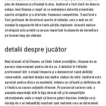
plus de dinamism și eficiență în atac. Jucătorul a fost dorit de diverse
echipe, însă Dinamo a reușit să se evidențieze datorită proiectului
sportiv atrăgător și a ofertelor financiare competitive. Transferul a
fost gestionat de directorul sportiv al clubului, care a avut un rol
esențial în negocierile între toate părțile implicate. Această mutare
strategică este privită ca un pas important în planurile de dezvoltare
pe termen lung ale clubului.
detalii despre jucător
Noul atacant al lui Dinamo, un tânăr talent promițător, dispune de un
parcurs impresionant pentru vârsta sa. A debutat în fotbalul
profesionist într-o etapă timpurie și a demonstrat rapid abilități
remarcabile, captând atenția mai multor cluburi de elită. Jucătorul este
apreciat pentru viteza sa excelentă, tehnica sa rafinată și abilitatea de
a finaliza cu succes acțiunile ofensive. Pe parcursul carierei sale, a
acumula experiență atât în liga internă cât și în competițiile
internaționale, unde a reușit să înscrie goluri decisive. Ambiția sa și
dorința de a se îmbunătăți constant sunt motivele care au determinat