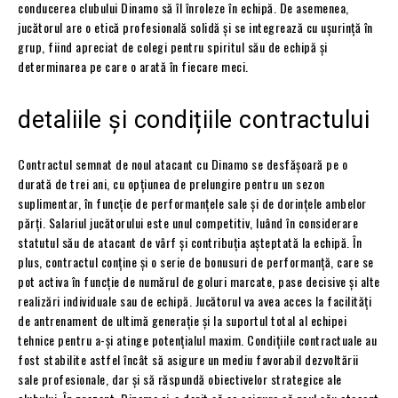
conducerea clubului Dinamo să îl înroleze în echipă. De asemenea,
jucătorul are o etică profesională solidă și se integrează cu ușurință în
grup, fiind apreciat de colegi pentru spiritul său de echipă și
determinarea pe care o arată în fiecare meci.
detaliile și condițiile contractului
Contractul semnat de noul atacant cu Dinamo se desfășoară pe o
durată de trei ani, cu opțiunea de prelungire pentru un sezon
suplimentar, în funcție de performanțele sale și de dorințele ambelor
părți. Salariul jucătorului este unul competitiv, luând în considerare
statutul său de atacant de vârf și contribuția așteptată la echipă. În
plus, contractul conține și o serie de bonusuri de performanță, care se
pot activa în funcție de numărul de goluri marcate, pase decisive și alte
realizări individuale sau de echipă. Jucătorul va avea acces la facilități
de antrenament de ultimă generație și la suportul total al echipei
tehnice pentru a-și atinge potențialul maxim. Condițiile contractuale au
fost stabilite astfel încât să asigure un mediu favorabil dezvoltării
sale profesionale, dar și să răspundă obiectivelor strategice ale