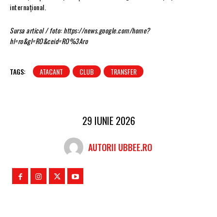
internațional.
Sursa articol / foto: https://news.google.com/home?
hl=ro&gl=RO&ceid=RO%3Aro
TAGS:
ATACANT
CLUB
TRANSFER
29 IUNIE 2026
AUTORII UBBEE.RO