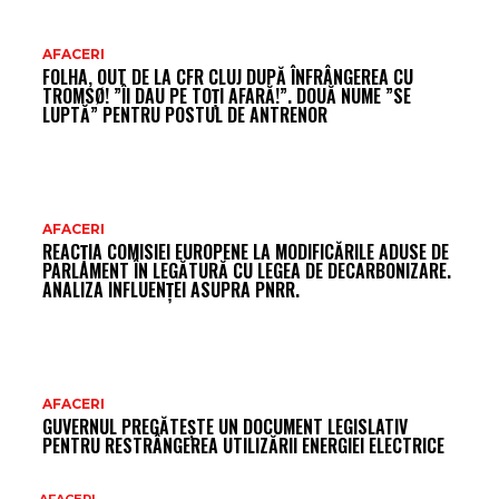
AFACERI
FOLHA, OUT DE LA CFR CLUJ DUPĂ ÎNFRÂNGEREA CU
TROMSØ! ”ÎI DAU PE TOȚI AFARĂ!”. DOUĂ NUME ”SE
LUPTĂ” PENTRU POSTUL DE ANTRENOR
AFACERI
REACȚIA COMISIEI EUROPENE LA MODIFICĂRILE ADUSE DE
PARLAMENT ÎN LEGĂTURĂ CU LEGEA DE DECARBONIZARE.
ANALIZA INFLUENȚEI ASUPRA PNRR.
AFACERI
GUVERNUL PREGĂTEȘTE UN DOCUMENT LEGISLATIV
PENTRU RESTRÂNGEREA UTILIZĂRII ENERGIEI ELECTRICE
AFACERI