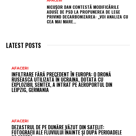
AFACERI
NICUȘOR DAN CONTESTĂ MODIFICĂRILE
ADUSE DE PSD LA PROPUNEREA DE LEGE
PRIVIND DECARBONIZAREA: „VOI ANALIZA CU
CEA MAI MARE…
LATEST POSTS
AR
AFACERI
INFILTRARE FĂRĂ PRECEDENT ÎN EUROPA: O DRONĂ
FR
RUSEASCĂ UTILIZATĂ ÎN UCRAINA, DOTATĂ CU
EXPLOZIBIL SEMTEX, A INTRAT PE AEROPORTUL DIN
LEIPZIG, GERMANIA
AFACERI
DEZASTRUL DE PE DUNĂRE VĂZUT DIN SATELIT:
FOTOGRAFII ALE FLUVIULUI ÎNAINTE ȘI DUPĂ PERIOADELE