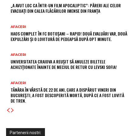
„A AVUT LOC CA ÎNTR-UN FILM APOCALIPTIC”: PĂRERI ALE CELOR
EVACUAȚI DIN CALEA FLĂCĂRILOR IMENSE DIN FRANȚA
AFACERI
HAOS COMPLET ÎN FC BOTOȘANI – RAPID! DOUĂ EVALUĂRI VAR, DOUĂ
EXPULZĂRI ȘI O LOVITURĂ DE PEDEAPSĂ DUPĂ OPT MINUTE.
AFACERI
UNIVERSITATEA CRAIOVA A REUȘIT SĂ ANULEZE BILETELE
ACHIZIȚIONATE ÎNAINTE DE MECIUL DE RETUR CU LEVSKI SOFIA!
AFACERI
TÂNĂRA ÎN VÂRSTĂ DE 22 DE ANI, CARE A DISPĂRUT VINERI DIN
BUCUREȘTI, A FOST DESCOPERITĂ MORTĂ, DUPĂ CE A FOST LOVITĂ
DE TREN.
Partenerii nostri: