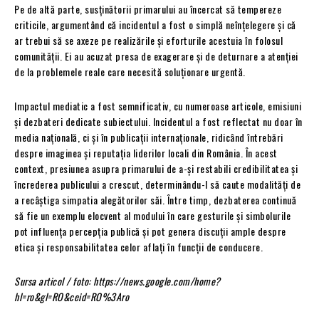
Pe de altă parte, susținătorii primarului au încercat să tempereze
criticile, argumentând că incidentul a fost o simplă neînțelegere și că
ar trebui să se axeze pe realizările și eforturile acestuia în folosul
comunității. Ei au acuzat presa de exagerare și de deturnare a atenției
de la problemele reale care necesită soluționare urgentă.
Impactul mediatic a fost semnificativ, cu numeroase articole, emisiuni
și dezbateri dedicate subiectului. Incidentul a fost reflectat nu doar în
media națională, ci și în publicații internaționale, ridicând întrebări
despre imaginea și reputația liderilor locali din România. În acest
context, presiunea asupra primarului de a-și restabili credibilitatea și
încrederea publicului a crescut, determinându-l să caute modalități de
a recâștiga simpatia alegătorilor săi. Între timp, dezbaterea continuă
să fie un exemplu elocvent al modului în care gesturile și simbolurile
pot influența percepția publică și pot genera discuții ample despre
etica și responsabilitatea celor aflați în funcții de conducere.
Sursa articol / foto: https://news.google.com/home?
hl=ro&gl=RO&ceid=RO%3Aro