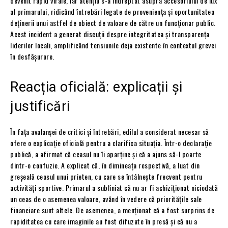
devenit rapid virale, iar atenția s-a îndreptat asupra accesoriului de lux
al primarului, ridicând întrebări legate de proveniența și oportunitatea
deținerii unui astfel de obiect de valoare de către un funcționar public.
Acest incident a generat discuții despre integritatea și transparența
liderilor locali, amplificând tensiunile deja existente în contextul grevei
în desfășurare.
Reacția oficială: explicații și
justificări
În fața avalanșei de critici și întrebări, edilul a considerat necesar să
ofere o explicație oficială pentru a clarifica situația. Într-o declarație
publică, a afirmat că ceasul nu îi aparține și că a ajuns să-l poarte
dintr-o confuzie. A explicat că, în dimineața respectivă, a luat din
greșeală ceasul unui prieten, cu care se întâlnește frecvent pentru
activități sportive. Primarul a subliniat că nu ar fi achiziționat niciodată
un ceas de o asemenea valoare, având în vedere că prioritățile sale
financiare sunt altele. De asemenea, a menționat că a fost surprins de
rapiditatea cu care imaginile au fost difuzate în presă și că nu a