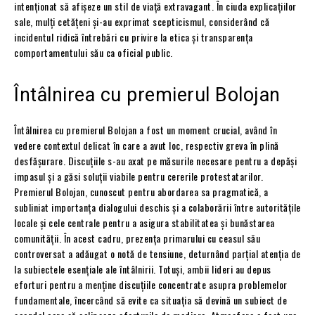
intenționat să afișeze un stil de viață extravagant. În ciuda explicațiilor
sale, mulți cetățeni și-au exprimat scepticismul, considerând că
incidentul ridică întrebări cu privire la etica și transparența
comportamentului său ca oficial public.
Întâlnirea cu premierul Bolojan
Întâlnirea cu premierul Bolojan a fost un moment crucial, având în
vedere contextul delicat în care a avut loc, respectiv greva în plină
desfășurare. Discuțiile s-au axat pe măsurile necesare pentru a depăși
impasul și a găsi soluții viabile pentru cererile protestatarilor.
Premierul Bolojan, cunoscut pentru abordarea sa pragmatică, a
subliniat importanța dialogului deschis și a colaborării între autoritățile
locale și cele centrale pentru a asigura stabilitatea și bunăstarea
comunității. În acest cadru, prezența primarului cu ceasul său
controversat a adăugat o notă de tensiune, deturnând parțial atenția de
la subiectele esențiale ale întâlnirii. Totuși, ambii lideri au depus
eforturi pentru a menține discuțiile concentrate asupra problemelor
fundamentale, încercând să evite ca situația să devină un subiect de