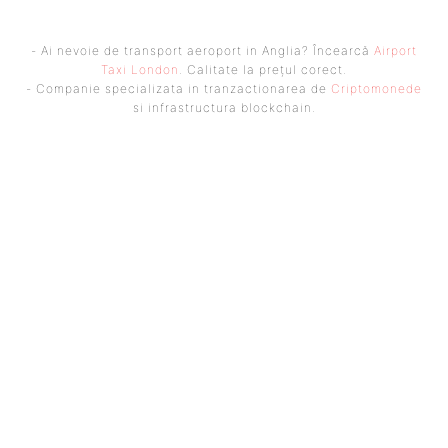
- Ai nevoie de transport aeroport in Anglia? Încearcă
Airport
Taxi London
. Calitate la prețul corect.
- Companie specializata in tranzactionarea de
Criptomonede
si infrastructura blockchain.
UBBEE
Ubbee.ro un site de știri / blog de noutăți, dedicat diseminării de
informații și actualități. Acesta oferă articole, reportaje și analize pe
teme diverse, de la evenimente curente la subiecte specifice de interes.
Este un spațiu digital pentru informare și educație. Contactati-ne
oricand la adresa: contact@ubbee.ro
© Acest site este creat si administrat de
Ubbee.ro
. Toate
drepturile rezervate.