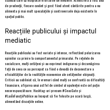
scandal care să eclipseze eforturile de mediere. Atmosfera a fost una
de prudență, fiecare cuvânt și gest fiind atent cântărite pentru a nu
alimenta și mai mult speculațiile și controversele deja existente în
spațiul public.
Reacțiile publicului și impactul
mediatic
Reacțiile publicului au fost variate și intense, reflectând polarizarea
opiniilor cu privire la comportamentul primarului. Pe rețelele de
socializare, mulți cetățeni și-au exprimat indignarea și dezamăgirea
față de ceea ce au perceput ca fiind o dovadă de deconectare a
oficialităților de la realitățile economice ale cetățenilor obișnuiți.
Criticii au subliniat că, în vremuri când mulți se confruntă cu dificultăți
financiare, afișarea unui astfel de simbol al opulenței este cel puțin
necorespunzătoare. Hashtag-uri precum #CeasGate și
#LuxÎnFuncțiiPublice au început să fie folosite pe scară largă,
alimentând discuțiile online.