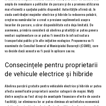
amplu de reevaluare a politicilor de parcare și de a promova utilizarea
mai eficientă a spațiului public disponibil. Autoritățile afirmă că, în
ciuda contribuției mașinilor electrice și hibride la reducerea poluării,
creșterea numărului lor a creat o presiune suplimentară asupra
locurilor de parcare, a căror disponibilitate este deja limitată. De
asemenea, primăria consideră că abolirea gratuității ar putea genera
venituri suplimentare ce ar putea fi investite în infrastructura
transportului public și în alte inițiative ecologice. Propunerea va fi
examinate de Consiliul General al Municipiului București (CGMB), care
va decide dacă aceasta va fi pusă în aplicare sau nu.
Consecințele pentru proprietarii
de vehicule electrice și hibride
Abolirea parcării gratuite pentru vehiculele electrice și hibride ar putea
afecta semnificativ proprietarii acestor categorii de mașini. Mulți
dintre aceștia au fost atrași de avantajele financiare oferite de aceste
facilități, iar eliminarea lor ar putea diminua atractivitatea economică