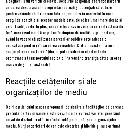
a deținerii unui vehicul ecologic. Costurile adiționale aferente parcării
ar putea descuraja unii proprietari actuali și potențiali să opteze
pentru vehicule electrice sau hibride, mai ales în contextul în care
prețul de achiziție al acestor modele este, de obicei, mai mare decât al
celor tradiționale. În plus, cei care locuiesc în zone cu infrastructură de
încărcare insuficientă ar putea întâmpina dificultăți suplimentare,
având în vedere că utilizarea parcărilor publice este adesea o
necesitate pentru reîncărcarea vehiculelor. Criticii acestei măsuri
susțin că abolirea facilităților ar putea submina eforturile de
promovare a transportului ecologic, îngreunând tranziția către un oraș
mai verde și mai sustenabil.
Reacțiile cetățenilor și ale
organizațiilor de mediu
Opinile publicului asupra propunerii de abolire a facilităților de parcare
gratuită pentru mașinile electrice și hibride au fost variate, generând
un val de dezbateri atât în rândul cetățenilor, cât și al organizațiilor de
mediu. Mulți proprietari de vehicule electrice și hibride și-au exprimat