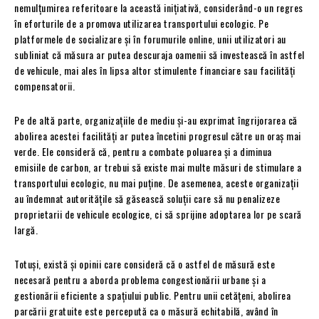
nemulțumirea referitoare la această inițiativă, considerând-o un regres
în eforturile de a promova utilizarea transportului ecologic. Pe
platformele de socializare și în forumurile online, unii utilizatori au
subliniat că măsura ar putea descuraja oamenii să investească în astfel
de vehicule, mai ales în lipsa altor stimulente financiare sau facilități
compensatorii.
Pe de altă parte, organizațiile de mediu și-au exprimat îngrijorarea că
abolirea acestei facilități ar putea încetini progresul către un oraș mai
verde. Ele consideră că, pentru a combate poluarea și a diminua
emisiile de carbon, ar trebui să existe mai multe măsuri de stimulare a
transportului ecologic, nu mai puține. De asemenea, aceste organizații
au îndemnat autoritățile să găsească soluții care să nu penalizeze
proprietarii de vehicule ecologice, ci să sprijine adoptarea lor pe scară
largă.
Totuși, există și opinii care consideră că o astfel de măsură este
necesară pentru a aborda problema congestionării urbane și a
gestionării eficiente a spațiului public. Pentru unii cetățeni, abolirea
parcării gratuite este percepută ca o măsură echitabilă, având în