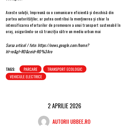
Aceste soluții, împreună cu o comunicare eficientă și deschisă din
partea autorităților, ar putea contribui la menținerea și chiar la
intensificarea eforturilor de promovare a unui transport sustenabil în
oraș, asigurându-se că tranziția către un mediu urban mai
Sursa articol / foto: https://news.google.com/home?
hl=ro&gl=RO&ceid=RO%3Aro
TAGS:
PARCARE
TRANSPORT ECOLOGIC
VEHICULE ELECTRICE
2 APRILIE 2026
AUTORII UBBEE.RO