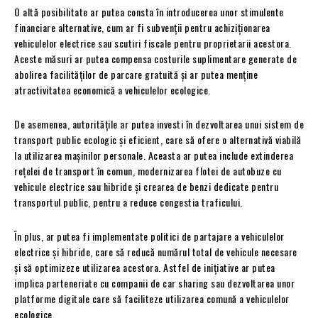
O altă posibilitate ar putea consta în introducerea unor stimulente
financiare alternative, cum ar fi subvenții pentru achiziționarea
vehiculelor electrice sau scutiri fiscale pentru proprietarii acestora.
Aceste măsuri ar putea compensa costurile suplimentare generate de
abolirea facilităților de parcare gratuită și ar putea menține
atractivitatea economică a vehiculelor ecologice.
De asemenea, autoritățile ar putea investi în dezvoltarea unui sistem de
transport public ecologic și eficient, care să ofere o alternativă viabilă
la utilizarea mașinilor personale. Aceasta ar putea include extinderea
rețelei de transport în comun, modernizarea flotei de autobuze cu
vehicule electrice sau hibride și crearea de benzi dedicate pentru
transportul public, pentru a reduce congestia traficului.
În plus, ar putea fi implementate politici de partajare a vehiculelor
electrice și hibride, care să reducă numărul total de vehicule necesare
și să optimizeze utilizarea acestora. Astfel de inițiative ar putea
implica parteneriate cu companii de car sharing sau dezvoltarea unor
platforme digitale care să faciliteze utilizarea comună a vehiculelor
ecologice.