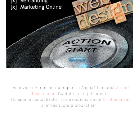
- Ai nevoie de transport aeroport in Anglia? Încearcă
Airport
Taxi London
. Calitate la prețul corect.
- Companie specializata in tranzactionarea de
Criptomonede
si infrastructura blockchain.
UBBEE