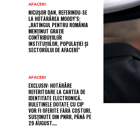
AFACERI
NICUȘOR DAN, REFERINDU-SE
LA HOTĂRÂREA MOODY’S:
„RATINGUL PENTRU ROMÂNIA
MENȚINUT GRAȚIE
CONTRIBUȚIILOR
INSTITUȚIILOR, POPULAȚIEI ȘI
SECTORULUI DE AFACERI”
AFACERI
EXCLUSIV: HOTĂRÂRE
REFERITOARE LA CARTEA DE
IDENTITATE ELECTRONICĂ.
BULETINELE DOTATE CU CIP
VOR FI OFERITE FĂRĂ COSTURI,
SUSȚINUTE DIN PNRR, PÂNĂ PE
29 AUGUST....