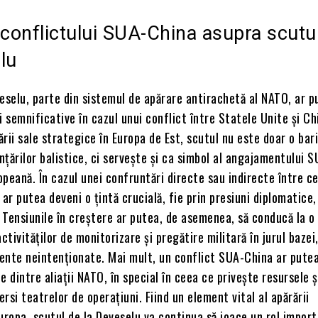
 conflictului SUA-China asupra scutu
lu
eselu, parte din sistemul de apărare antirachetă al NATO, ar p
i semnificative în cazul unui conflict între Statele Unite și Ch
rii sale strategice în Europa de Est, scutul nu este doar o bar
țărilor balistice, ci servește și ca simbol al angajamentului 
peană. În cazul unei confruntări directe sau indirecte între c
 ar putea deveni o țintă crucială, fie prin presiuni diplomatice,
. Tensiunile în creștere ar putea, de asemenea, să conducă la o
ctivităților de monitorizare și pregătire militară în jurul bazei
dente neintenționate. Mai mult, un conflict SUA-China ar pute
le dintre aliații NATO, în special în ceea ce privește resursele ș
ersi teatrelor de operațiuni. Fiind un element vital al apărării
uropa, scutul de la Deveselu va continua să joace un rol import