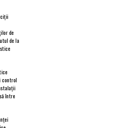
ciții
ilor de
utul de la
istice
tice
i control
stalații
să între
enței
ice