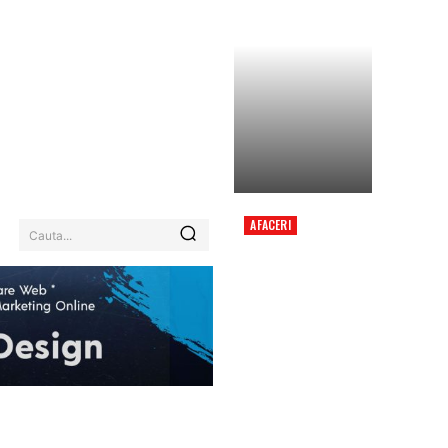
AFACERI
Cauta...
RETURUL OPȚIUNII
UNUI PRIM-MINISTRU
TEHNOCRAT: NUME
ANALIZATE ÎN CADRUL
NEGOCIERILOR
POLITICE.
EHNOLOGIE / ITC
MORE