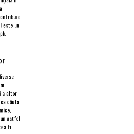
va
contribuie
ul este un
mplu
or
diverse
rim
 a altor
tea căuta
omice,
-un astfel
tea fi