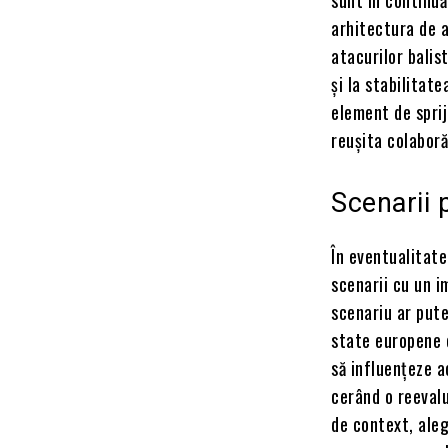
arhitectura de a
atacurilor balis
și la stabilitat
element de spri
reușita colaborăr
Scenarii p
În eventualitate
scenarii cu un i
scenariu ar pute
state europene 
să influențeze a
cerând o reevalu
de context, aleg