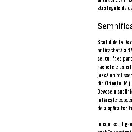
strategiile de d
Semnifica
Scutul de la De
antirachetă a N
scutul face part
rachetele balist
joacă un rol ese
din Orientul Mij
Deveselu sublin
întărește capac
de a apăra terit
În contextul geo
sunt în continuă