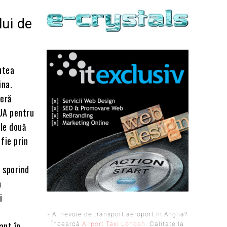
lui de
utea
ina.
ieră
SUA pentru
ele două
 fie prin
, sporind
a
i
- Ai nevoie de transport aeroport in Anglia?
ant în
Încearcă
Airport Taxi London
. Calitate la