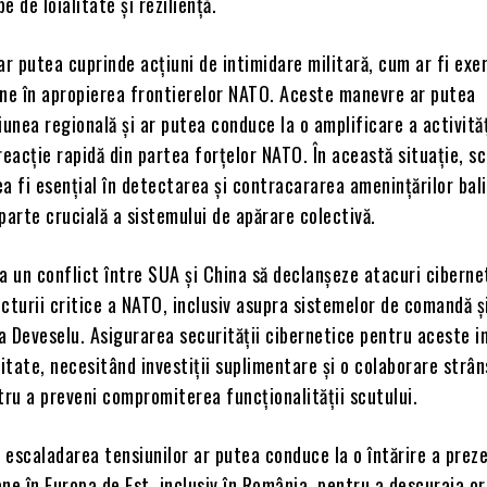
e de loialitate și reziliență.
ar putea cuprinde acțiuni de intimidare militară, cum ar fi exer
ene în apropierea frontierelor NATO. Aceste manevre ar putea
iunea regională și ar putea conduce la o amplificare a activităț
reacție rapidă din partea forțelor NATO. În această situație, sc
a fi esențial în detectarea și contracararea amenințărilor bal
o parte crucială a sistemului de apărare colectivă.
 ca un conflict între SUA și China să declanșeze atacuri ciberne
cturii critice a NATO, inclusiv asupra sistemelor de comandă ș
la Deveselu. Asigurarea securității cibernetice pentru aceste in
ritate, necesitând investiții suplimentare și o colaborare strân
tru a preveni compromiterea funcționalității scutului.
, escaladarea tensiunilor ar putea conduce la o întărire a prez
ne în Europa de Est, inclusiv în România, pentru a descuraja or