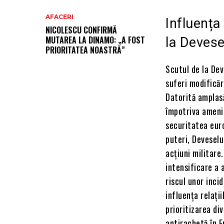
AFACERI
Influența
NICOLESCU CONFIRMĂ
MUTAREA LA DINAMO: „A FOST
la Devese
PRIORITATEA NOASTRĂ”
Scutul de la Dev
suferi modificăr
Datorită amplasă
împotriva amenin
securitatea euro
puteri, Deveselu
acțiuni militare
intensificare a a
riscul unor inci
influența relații
prioritizarea div
antirachetă în E