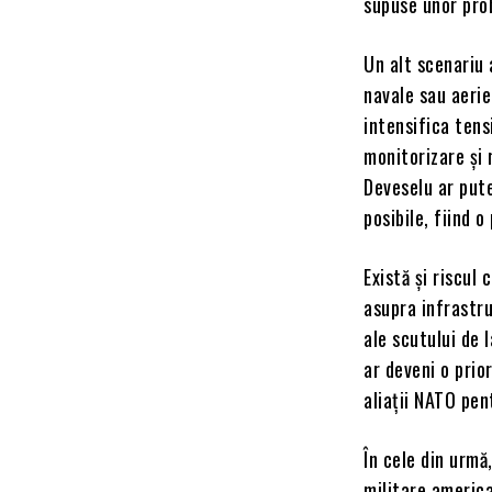
supuse unor prob
Un alt scenariu 
navale sau aeri
intensifica tens
monitorizare și 
Deveselu ar pute
posibile, fiind 
Există și riscul
asupra infrastru
ale scutului de 
ar deveni o prio
aliații NATO pen
În cele din urmă
militare america