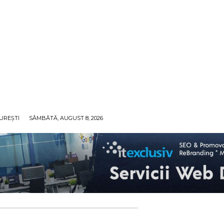
UREȘTI
SÂMBĂTĂ, AUGUST 8, 2026
ECO
SANATATE / HOBBY
SOCIAL / CULTURAL
T