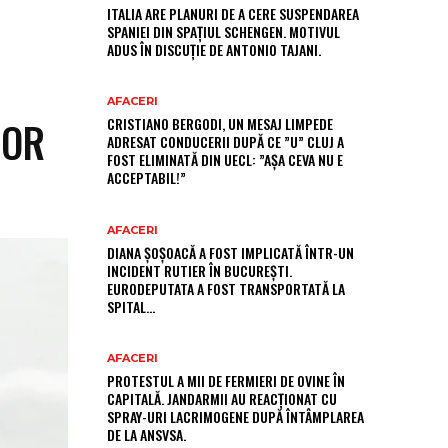
ITALIA ARE PLANURI DE A CERE SUSPENDAREA
SPANIEI DIN SPAȚIUL SCHENGEN. MOTIVUL
ADUS ÎN DISCUȚIE DE ANTONIO TAJANI.
AFACERI
LOR
CRISTIANO BERGODI, UN MESAJ LIMPEDE
ADRESAT CONDUCERII DUPĂ CE ”U” CLUJ A
FOST ELIMINATĂ DIN UECL: ”AȘA CEVA NU E
ACCEPTABIL!”
AFACERI
DIANA ȘOȘOACĂ A FOST IMPLICATĂ ÎNTR-UN
INCIDENT RUTIER ÎN BUCUREȘTI.
EURODEPUTATA A FOST TRANSPORTATĂ LA
SPITAL…
AFACERI
PROTESTUL A MII DE FERMIERI DE OVINE ÎN
CAPITALĂ. JANDARMII AU REACȚIONAT CU
SPRAY-URI LACRIMOGENE DUPĂ ÎNTÂMPLAREA
DE LA ANSVSA.