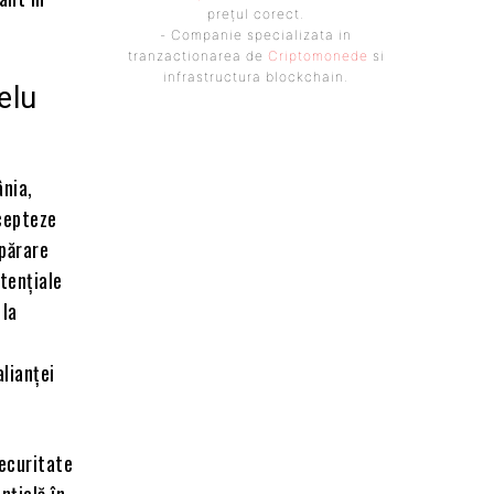
prețul corect.
- Companie specializata in
tranzactionarea de
Criptomonede
si
infrastructura blockchain.
elu
ânia,
rcepteze
apărare
otențiale
 la
lianței
securitate
nțială în