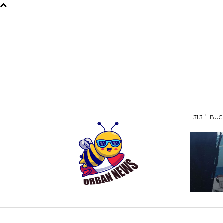
C
31.3
BUC
AFACERI
ENTERTAINMENT
HOME & D