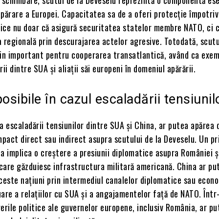
părare a Europei. Capacitatea sa de a oferi protecție împotri
tice nu doar că asigură securitatea statelor membre NATO, ci 
ea regională prin descurajarea actelor agresive. Totodată, scut
jin important pentru cooperarea transatlantică, având ca exe
ii dintre SUA și aliații săi europeni în domeniul apărării.
osibile în cazul escaladării tensiunil
a escaladării tensiunilor dintre SUA și China, ar putea apărea 
mpact direct sau indirect asupra scutului de la Deveselu. Un p
a implica o creștere a presiunii diplomatice asupra României și
care găzduiesc infrastructura militară americană. China ar pu
ceste națiuni prin intermediul canalelor diplomatice sau econ
are a relațiilor cu SUA și a angajamentelor față de NATO. Într
erile politice ale guvernelor europene, inclusiv România, ar pu