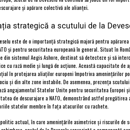
escurajare și apărare colectivă ale alianței.
ția strategică a scutului de la Deves
veselu este de o importanță strategică majoră pentru apărarea
ATO și pentru securitatea europeană în general. Situat în Rom
e din sistemul Aegis Ashore, destinat să detecteze și să inte
ice cu rază medie și lungă de acțiune. Această capacitate de 
nțial în protejarea aliaților europeni împotriva amenințărilor p
lociu și din alte zone instabile. De asemenea, prezența scutului
iază angajamentul Statelor Unite pentru securitatea Europei și
itatea de descurajare a NATO, demonstrând astfel pregătirea a
oriile statelor membre în fața atacurilor cu rachete.
politic actual, în care amenințările asimetrice și riscurile de 
 schimbare, scutul de la Deveselu reprezintă o componentă ese