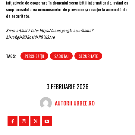
inițiativele de cooperare în domeniul securității internaționale, având ca
scop consolidarea mecanismelor de prevenire și reacție la amenințările
de securitate.
Sursa articol / foto: https://news.google.com/home?
hl=ro&gl=RO&ceid=RO%3Aro
TAGS:
PERCHEZIȚII
SABOTAJ
SECURITATE
3 FEBRUARIE 2026
AUTORII UBBEE.RO