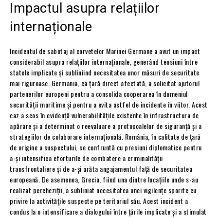
Impactul asupra relațiilor
internaționale
Incidentul de sabotaj al corvetelor Marinei Germane a avut un impact
considerabil asupra relațiilor internaționale, generând tensiuni între
statele implicate și subliniind necesitatea unor măsuri de securitate
mai riguroase. Germania, ca țară direct afectată, a solicitat ajutorul
partenerilor europeni pentru a consolida cooperarea în domeniul
securității maritime și pentru a evita astfel de incidente în viitor. Acest
caz a scos în evidență vulnerabilitățile existente în infrastructura de
apărare și a determinat o reevaluare a protocoalelor de siguranță și a
strategiilor de colaborare internațională. România, în calitate de țară
de origine a suspectului, se confruntă cu presiuni diplomatice pentru
a-și intensifica eforturile de combatere a criminalității
transfrontaliere și de a-și arăta angajamentul față de securitatea
europeană. De asemenea, Grecia, fiind una dintre locațiile unde s-au
realizat percheziții, a subliniat necesitatea unei vigilențe sporite cu
privire la activitățile suspecte pe teritoriul său. Acest incident a
condus la o intensificare a dialogului între țările implicate și a stimulat