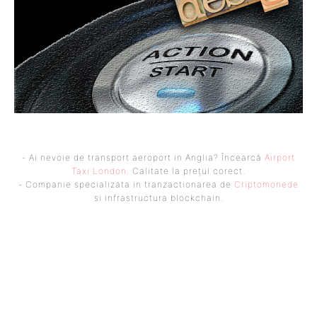
- Ai nevoie de transport aeroport in Anglia? Încearcă
Airport
Taxi London
. Calitate la prețul corect.
- Companie specializata in tranzactionarea de
Criptomonede
si infrastructura blockchain.
UBBEE
Ubbee.ro un site de știri / blog de noutăți, dedicat diseminării de
informații și actualități. Acesta oferă articole, reportaje și analize pe