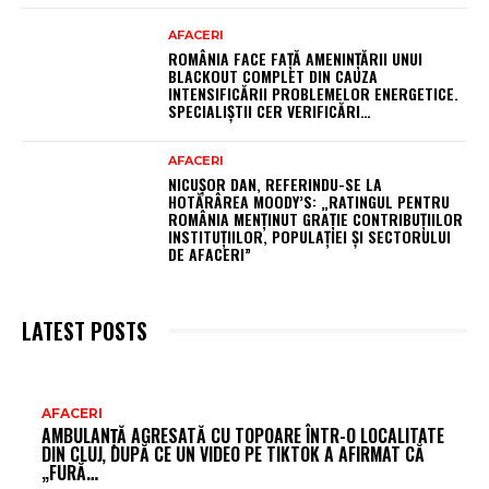
AFACERI
ROMÂNIA FACE FAȚĂ AMENINȚĂRII UNUI
BLACKOUT COMPLET DIN CAUZA
INTENSIFICĂRII PROBLEMELOR ENERGETICE.
SPECIALIȘTII CER VERIFICĂRI…
AFACERI
NICUȘOR DAN, REFERINDU-SE LA
HOTĂRÂREA MOODY’S: „RATINGUL PENTRU
ROMÂNIA MENȚINUT GRAȚIE CONTRIBUȚIILOR
INSTITUȚIILOR, POPULAȚIEI ȘI SECTORULUI
DE AFACERI”
LATEST POSTS
AR
AFACERI
AMBULANȚĂ AGRESATĂ CU TOPOARE ÎNTR-O LOCALITATE
FR
DIN CLUJ, DUPĂ CE UN VIDEO PE TIKTOK A AFIRMAT CĂ
„FURĂ…