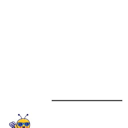
CĂTRE ȚARĂ. ȚOIU: COPILUL NU ESTE EXCLUS DUPĂ…
PROBLEME CU REȚEAUA DE GAZE PE STRADA ION CÂMPINEANU DIN
CENTRUL BUCUREȘTIULUI (SURSE)
CATEGORII
Afaceri
Alimentatie
Arta si istorie
Auto
Beauty
Design interior
CONTACTEAZA-NE