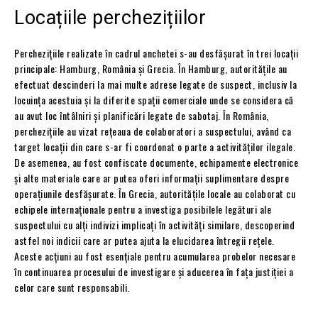
Locațiile perchezițiilor
Perchezițiile realizate în cadrul anchetei s-au desfășurat în trei locații
principale: Hamburg, România și Grecia. În Hamburg, autoritățile au
efectuat descinderi la mai multe adrese legate de suspect, inclusiv la
locuința acestuia și la diferite spații comerciale unde se considera că
au avut loc întâlniri și planificări legate de sabotaj. În România,
perchezițiile au vizat rețeaua de colaboratori a suspectului, având ca
target locații din care s-ar fi coordonat o parte a activităților ilegale.
De asemenea, au fost confiscate documente, echipamente electronice
și alte materiale care ar putea oferi informații suplimentare despre
operațiunile desfășurate. În Grecia, autoritățile locale au colaborat cu
echipele internaționale pentru a investiga posibilele legături ale
suspectului cu alți indivizi implicați în activități similare, descoperind
astfel noi indicii care ar putea ajuta la elucidarea întregii rețele.
Aceste acțiuni au fost esențiale pentru acumularea probelor necesare
în continuarea procesului de investigare și aducerea în fața justiției a
celor care sunt responsabili.