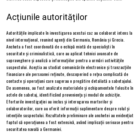
Acțiunile autorităților
Autoritățile implicate în investigarea acestui caz au colaborat intens la
nivel internațional, reunind agenți din Germania, România și Grecia.
Ancheta a fost coordonată de o echipă mixtă de specialiști în
securitate și criminalistică, care au aplicat tehnici avansate de
supraveghere și analiză a informațiilor pentru a urmări activitățile
suspectului. Aceștia au studiat comunicările electronice și tranzacțiile
financiare ale persoanei reținute, descoperind o rețea complicată de
contacte și operațiuni care sugerau o pregătire detaliată a sabotajului.
De asemenea, au fost analizate materialele și echipamentele folosite în
actele de sabotaj, identificând proveniența și modul de achiziție.
Eforturile investigației au inclus și interogarea martorilor și
colaboratorilor, care au oferit informații suplimentare despre rolul și
intențiile suspectului. Rezultatele preliminare ale anchetei au evidențiat
faptul că operațiunea a fost extensivă, având implicații serioase pentru
securitatea navală a Germaniei.