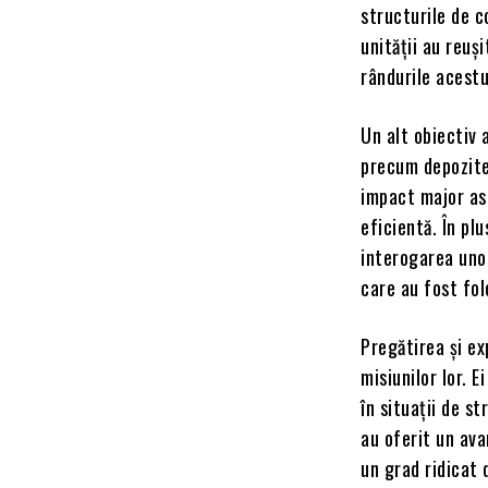
structurile de c
unității au reuș
rândurile acestu
Un alt obiectiv a
precum depozitel
impact major asu
eficientă. În pl
interogarea unor
care au fost fol
Pregătirea și ex
misiunilor lor. E
în situații de s
au oferit un ava
un grad ridicat 