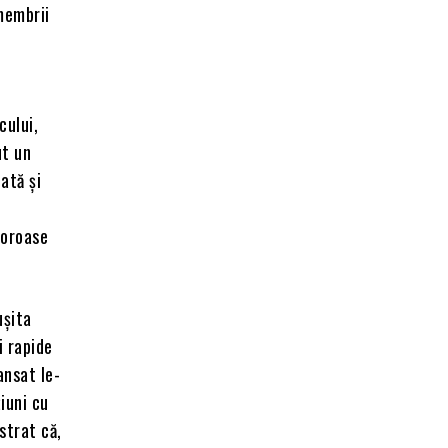
 membrii
cului,
ut un
ată și
loroase
ușita
i rapide
ansat le-
iuni cu
strat că,