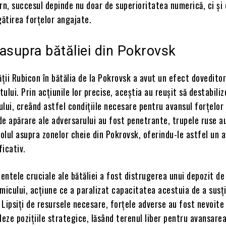
rn, succesul depinde nu doar de superioritatea numerică, ci și
gătirea forțelor angajate.
asupra bătăliei din Pokrovsk
ății Rubicon în bătălia de la Pokrovsk a avut un efect dovedito
tului. Prin acțiunile lor precise, aceștia au reușit să destabili
lui, creând astfel condițiile necesare pentru avansul forțelor 
 de apărare ale adversarului au fost penetrante, trupele ruse a
rolul asupra zonelor cheie din Pokrovsk, oferindu-le astfel un 
icativ.
ntele cruciale ale bătăliei a fost distrugerea unui depozit de
micului, acțiune ce a paralizat capacitatea acestuia de a susț
Lipsiți de resursele necesare, forțele adverse au fost nevoite
deze pozițiile strategice, lăsând terenul liber pentru avansarea