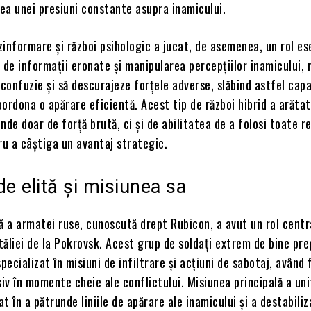
ea unei presiuni constante asupra inamicului.
informare și război psihologic a jucat, de asemenea, un rol ese
 de informații eronate și manipularea percepțiilor inamicului, r
 confuzie și să descurajeze forțele adverse, slăbind astfel cap
ordona o apărare eficientă. Acest tip de război hibrid a arătat
nde doar de forță brută, ci și de abilitatea de a folosi toate r
ru a câștiga un avantaj strategic.
de elită și misiunea sa
ă a armatei ruse, cunoscută drept Rubicon, a avut un rol centr
ăliei de la Pokrovsk. Acest grup de soldați extrem de bine preg
specializat în misiuni de infiltrare și acțiuni de sabotaj, având
siv în momente cheie ale conflictului. Misiunea principală a uni
t în a pătrunde liniile de apărare ale inamicului și a destabiliz