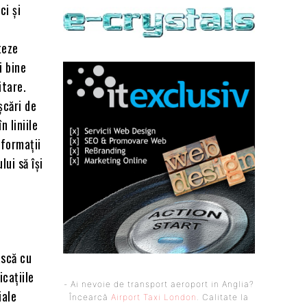
ci și
teze
i bine
itare.
șcări de
n liniile
nformații
ui să își
ască cu
cațiile
- Ai nevoie de transport aeroport in Anglia?
iale
Încearcă
Airport Taxi London
. Calitate la