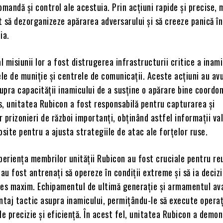
omandă și control ale acestuia. Prin acțiuni rapide și precise,
it să dezorganizeze apărarea adversarului și să creeze panică în
ia.
l misiunii lor a fost distrugerea infrastructurii critice a inami
e de muniție și centrele de comunicații. Aceste acțiuni au av
pra capacității inamicului de a susține o apărare bine coordon
us, unitatea Rubicon a fost responsabilă pentru capturarea și
 prizonieri de război importanți, obținând astfel informații va
osite pentru a ajusta strategiile de atac ale forțelor ruse.
periența membrilor unității Rubicon au fost cruciale pentru re
i au fost antrenați să opereze în condiții extreme și să ia decizi
tres maxim. Echipamentul de ultimă generație și armamentul av
ntaj tactic asupra inamicului, permițându-le să execute operaț
de precizie și eficiență. În acest fel, unitatea Rubicon a demon