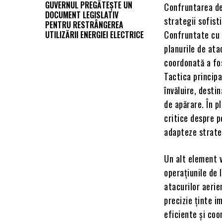
GUVERNUL PREGĂTEȘTE UN
Confruntarea de 
DOCUMENT LEGISLATIV
strategii sofist
PENTRU RESTRÂNGEREA
Confruntate cu o
UTILIZĂRII ENERGIEI ELECTRICE
planurile de ata
coordonată a fos
Tactica principa
învăluire, desti
de apărare. În p
critice despre p
adapteze strateg
Un alt element v
operațiunile de 
atacurilor aerie
precizie ținte i
eficiente și coo