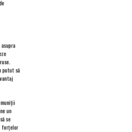
 de
r asupra
zeze
ruse.
u putut să
avantaj
 muniții
ine un
 să se
 forțelor