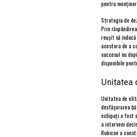
pentru menținer
Strategia de dez
Prin răspândirea
reușit să inducă
acestora de a co
succesul nu depi
disponibile pent
Unitatea 
Unitatea de elit
desfășurarea băt
echipați a fost 
a interveni deci
Rubicon a consta