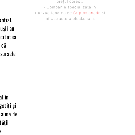
prețul corect.
- Companie specializata in
tranzactionarea de
Criptomonede
si
nțial.
infrastructura blockchain.
ușii au
acitatea
 că
esursele
al în
ătiți și
 faima de
tății
a