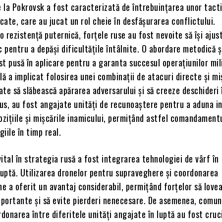
la Pokrovsk a fost caracterizată de întrebuințarea unor tacti
icate, care au jucat un rol cheie în desfășurarea conflictului.
 rezistență puternică, forțele ruse au fost nevoite să își ajus
c pentru a depăși dificultățile întâlnite. O abordare metodică ș
t pusă în aplicare pentru a garanta succesul operațiunilor mil
lă a implicat folosirea unei combinații de atacuri directe și mi
nate să slăbească apărarea adversarului și să creeze deschideri î
lus, au fost angajate unități de recunoaștere pentru a aduna i
ozițiile și mișcările inamicului, permițând astfel comandamentul
iile în timp real.
ital în strategia rusă a fost integrarea tehnologiei de vârf în
luptă. Utilizarea dronelor pentru supraveghere și coordonarea
ne a oferit un avantaj considerabil, permițând forțelor să love
mportante și să evite pierderi nenecesare. De asemenea, comuni
rdonarea între diferitele unități angajate în luptă au fost cruc