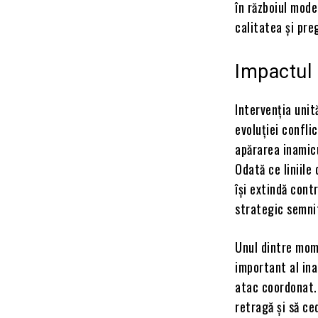
în războiul mode
calitatea și pre
Impactul 
Intervenția unit
evoluției conflic
apărarea inamicu
Odată ce liniile
își extindă cont
strategic semnif
Unul dintre mome
important al ina
atac coordonat. 
retragă și să ce