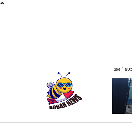
C
29.6
BUC
AFACERI
ENTERTAINMENT
HOME & D