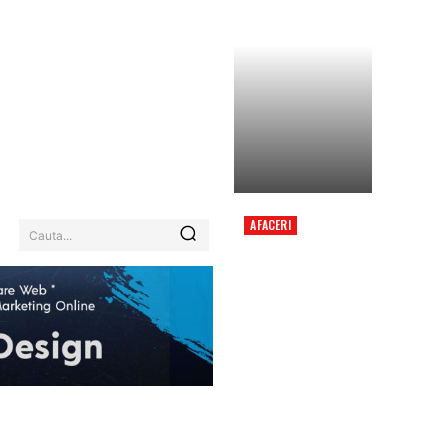
AFACERI
Cauta...
„PÂNĂ ÎN ROMÂNIA PE
JOS: DUNĂREA ȘI
RINUL SEACĂ SUB
CĂLDURĂ EXTREMĂ,
REACTOARE ÎNCHISE,
NAVE ÎMPIEDICATE…”
EHNOLOGIE / ITC
MORE