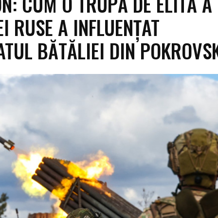
N: CUM O TRUPĂ DE ELITĂ A
I RUSE A INFLUENȚAT
ATUL BĂTĂLIEI DIN POKROVS