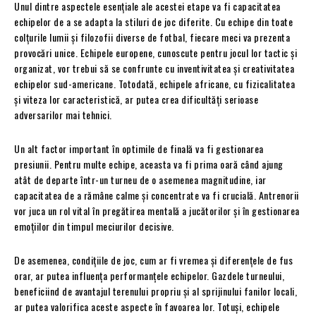
Unul dintre aspectele esențiale ale acestei etape va fi capacitatea
echipelor de a se adapta la stiluri de joc diferite. Cu echipe din toate
colțurile lumii și filozofii diverse de fotbal, fiecare meci va prezenta
provocări unice. Echipele europene, cunoscute pentru jocul lor tactic și
organizat, vor trebui să se confrunte cu inventivitatea și creativitatea
echipelor sud-americane. Totodată, echipele africane, cu fizicalitatea
și viteza lor caracteristică, ar putea crea dificultăți serioase
adversarilor mai tehnici.
Un alt factor important în optimile de finală va fi gestionarea
presiunii. Pentru multe echipe, aceasta va fi prima oară când ajung
atât de departe într-un turneu de o asemenea magnitudine, iar
capacitatea de a rămâne calme și concentrate va fi crucială. Antrenorii
vor juca un rol vital în pregătirea mentală a jucătorilor și în gestionarea
emoțiilor din timpul meciurilor decisive.
De asemenea, condițiile de joc, cum ar fi vremea și diferențele de fus
orar, ar putea influența performanțele echipelor. Gazdele turneului,
beneficiind de avantajul terenului propriu și al sprijinului fanilor locali,
ar putea valorifica aceste aspecte în favoarea lor. Totuși, echipele