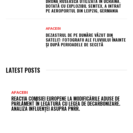
DRONĂ RUSEASCĂ UTILIZATĂ ÎN UCRAINA,
DOTATĂ CU EXPLOZIBIL SEMTEX, A INTRAT
PE AEROPORTUL DIN LEIPZIG, GERMANIA
AFACERI
DEZASTRUL DE PE DUNĂRE VĂZUT DIN
SATELIT: FOTOGRAFII ALE FLUVIULUI ÎNAINTE
ȘI DUPĂ PERIOADELE DE SECETĂ
LATEST POSTS
AR
AFACERI
REACȚIA COMISIEI EUROPENE LA MODIFICĂRILE ADUSE DE
FR
PARLAMENT ÎN LEGĂTURĂ CU LEGEA DE DECARBONIZARE.
ANALIZA INFLUENȚEI ASUPRA PNRR.