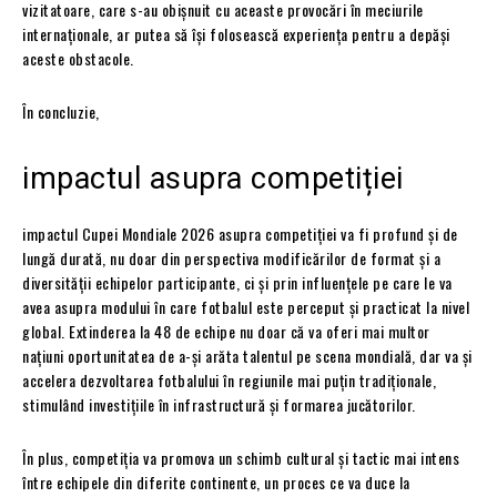
vizitatoare, care s-au obișnuit cu aceaste provocări în meciurile
internaționale, ar putea să își folosească experiența pentru a depăși
aceste obstacole.
În concluzie,
impactul asupra competiției
impactul Cupei Mondiale 2026 asupra competiției va fi profund și de
lungă durată, nu doar din perspectiva modificărilor de format și a
diversității echipelor participante, ci și prin influențele pe care le va
avea asupra modului în care fotbalul este perceput și practicat la nivel
global. Extinderea la 48 de echipe nu doar că va oferi mai multor
națiuni oportunitatea de a-și arăta talentul pe scena mondială, dar va și
accelera dezvoltarea fotbalului în regiunile mai puțin tradiționale,
stimulând investițiile în infrastructură și formarea jucătorilor.
În plus, competiția va promova un schimb cultural și tactic mai intens
între echipele din diferite continente, un proces ce va duce la