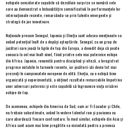
echipele considerate capabile să dezvăluie surprize se numără cele
care au demonstrat o îmbunătățire semnificativă în performanțele lor
internaționale recente, remarcându-se prin talente emergente și
strategii de joc inovatoare.
Naționale precum Senegal, Japonia și Elveția sunt adesea menționate ca
având potențial înalt de a depăși așteptările. Senegal, cu un grup de
jucători care joacă în ligile de top din Europa, a dovedit deja că poate
concura la cel mai înalt nivel, fiind printre cele mai puternice echipe
din Africa. Japonia, renumită pentru disciplină și viteză, a înregistrat
progrese notabile în turneele recente, iar jucătorii săi devin tot mai
prezenți în campionatele europene de elită. Elveția, cu o echipă bine
organizată și experimentată, a obținut rezultate remarcabile împotriva
unor adversari puternici și este capabilă să îngreuneze viața oricărei
echipe de top.
De asemenea, echipele din America de Sud, cum ar fi Ecuador și Chile,
nu trebuie subestimate, având în vedere talentul raw și pasiunea cu
care abordează fiecare confruntare. În mod similar, echipele din Asia și
Africa sunt acum mai bine pregătite ca niciodată pentru a provoca