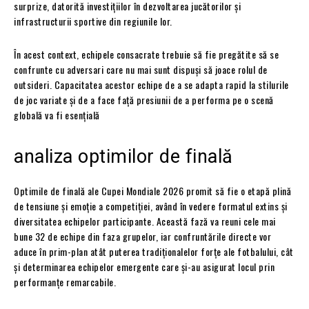
surprize, datorită investițiilor în dezvoltarea jucătorilor și
infrastructurii sportive din regiunile lor.
În acest context, echipele consacrate trebuie să fie pregătite să se
confrunte cu adversari care nu mai sunt dispuși să joace rolul de
outsideri. Capacitatea acestor echipe de a se adapta rapid la stilurile
de joc variate și de a face față presiunii de a performa pe o scenă
globală va fi esențială
analiza optimilor de finală
Optimile de finală ale Cupei Mondiale 2026 promit să fie o etapă plină
de tensiune și emoție a competiției, având în vedere formatul extins și
diversitatea echipelor participante. Această fază va reuni cele mai
bune 32 de echipe din faza grupelor, iar confruntările directe vor
aduce în prim-plan atât puterea tradiționalelor forțe ale fotbalului, cât
și determinarea echipelor emergente care și-au asigurat locul prin
performanțe remarcabile.