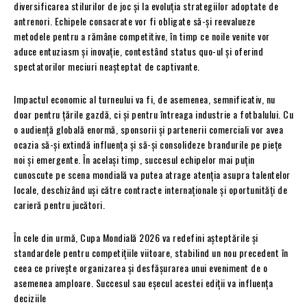
diversificarea stilurilor de joc și la evoluția strategiilor adoptate de
antrenori. Echipele consacrate vor fi obligate să-și reevalueze
metodele pentru a rămâne competitive, în timp ce noile venite vor
aduce entuziasm și inovație, contestând status quo-ul și oferind
spectatorilor meciuri neașteptat de captivante.
Impactul economic al turneului va fi, de asemenea, semnificativ, nu
doar pentru țările gazdă, ci și pentru întreaga industrie a fotbalului. Cu
o audiență globală enormă, sponsorii și partenerii comerciali vor avea
ocazia să-și extindă influența și să-și consolideze brandurile pe piețe
noi și emergente. În același timp, succesul echipelor mai puțin
cunoscute pe scena mondială va putea atrage atenția asupra talentelor
locale, deschizând uși către contracte internaționale și oportunități de
carieră pentru jucători.
În cele din urmă, Cupa Mondială 2026 va redefini așteptările și
standardele pentru competițiile viitoare, stabilind un nou precedent în
ceea ce privește organizarea și desfășurarea unui eveniment de o
asemenea amploare. Succesul sau eșecul acestei ediții va influența
deciziile