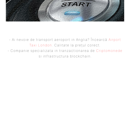
- Ai nevoie de transport aeroport in Anglia? Încearcă
Airport
Taxi London
. Calitate la prețul corect.
- Companie specializata in tranzactionarea de
Criptomonede
si infrastructura blockchain.
UBBEE
Ubbee.ro un site de știri / blog de noutăți, dedicat diseminării de
informații și actualități. Acesta oferă articole, reportaje și analize pe
teme diverse, de la evenimente curente la subiecte specifice de interes.
Este un spațiu digital pentru informare și educație. Contactati-ne
oricand la adresa: contact@ubbee.ro