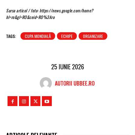
Sursa articol / foto: https://news.google.com/home?
hl=ro&gl=RO&ceid=RO%3Aro
TAGS:
CUPA MONDIALĂ
ECHIPE
ORGANIZARE
25 IUNIE 2026
AUTORII UBBEE.RO