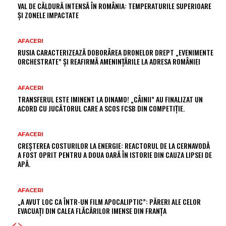
VAL DE CĂLDURĂ INTENSĂ ÎN ROMÂNIA: TEMPERATURILE SUPERIOARE
ȘI ZONELE IMPACTATE
AFACERI
RUSIA CARACTERIZEAZĂ DOBORÂREA DRONELOR DREPT „EVENIMENTE
ORCHESTRATE” ȘI REAFIRMĂ AMENINȚĂRILE LA ADRESA ROMÂNIEI
AFACERI
TRANSFERUL ESTE IMINENT LA DINAMO! „CÂINII” AU FINALIZAT UN
ACORD CU JUCĂTORUL CARE A SCOS FCSB DIN COMPETIȚIE.
AFACERI
CREȘTEREA COSTURILOR LA ENERGIE: REACTORUL DE LA CERNAVODĂ
A FOST OPRIT PENTRU A DOUA OARĂ ÎN ISTORIE DIN CAUZA LIPSEI DE
APĂ.
AFACERI
„A AVUT LOC CA ÎNTR-UN FILM APOCALIPTIC”: PĂRERI ALE CELOR
EVACUAȚI DIN CALEA FLĂCĂRILOR IMENSE DIN FRANȚA