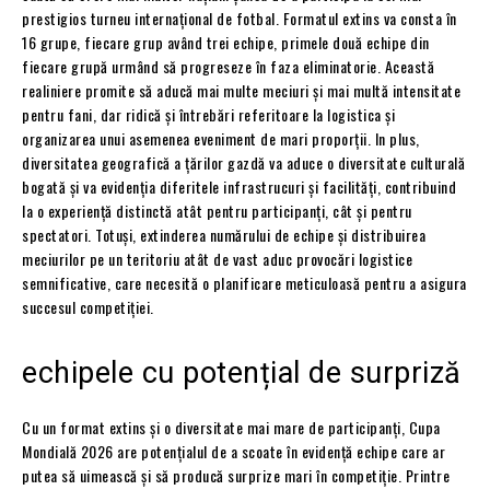
prestigios turneu internațional de fotbal. Formatul extins va consta în
16 grupe, fiecare grup având trei echipe, primele două echipe din
fiecare grupă urmând să progreseze în faza eliminatorie. Această
realiniere promite să aducă mai multe meciuri și mai multă intensitate
pentru fani, dar ridică și întrebări referitoare la logistica și
organizarea unui asemenea eveniment de mari proporții. In plus,
diversitatea geografică a țărilor gazdă va aduce o diversitate culturală
bogată și va evidenția diferitele infrastrucuri și facilități, contribuind
la o experiență distinctă atât pentru participanți, cât și pentru
spectatori. Totuși, extinderea numărului de echipe și distribuirea
meciurilor pe un teritoriu atât de vast aduc provocări logistice
semnificative, care necesită o planificare meticuloasă pentru a asigura
succesul competiției.
echipele cu potențial de surpriză
Cu un format extins și o diversitate mai mare de participanți, Cupa
Mondială 2026 are potențialul de a scoate în evidență echipe care ar
putea să uimească și să producă surprize mari în competiție. Printre