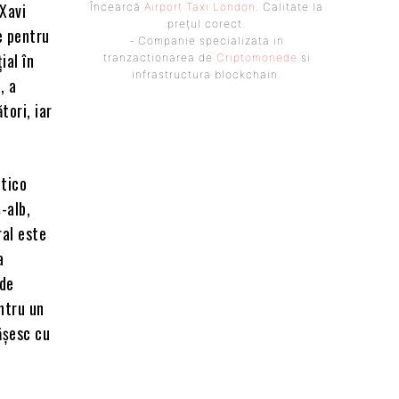
 Xavi
Încearcă
Airport Taxi London
. Calitate la
prețul corect.
e pentru
- Companie specializata in
ial în
tranzactionarea de
Criptomonede
si
infrastructura blockchain.
, a
tori, iar
etico
-alb,
ral este
a
 de
ntru un
ășesc cu