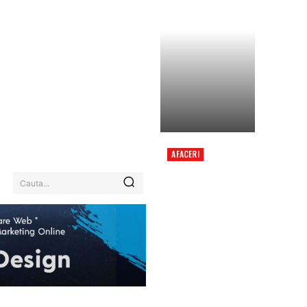
AFACERI
EXPLOZIE MORTALĂ
ÎNTR-UN
Cauta...
RESTAURANT DIN
MOSCOVA, UNDE UN
GENERAL CELEBRA
ZIUA DE NAȘTERE,
CONFORM UNOR
INFORMAȚII.