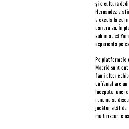
și o cultură ded
Hernandez a afi
a excela la cel m
cariera sa. În p
subliniat că Yama
experiența pe ca
Pe platformele d
Madrid sunt ent
fanii altor echi
că Yamal are un 
începutul unei c
renume au discut
jucător atât de 
mult riscurile a