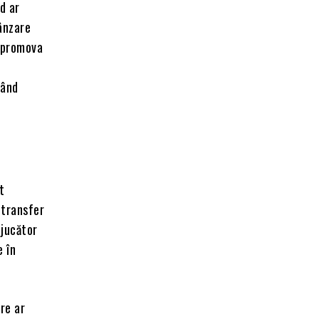
d ar
vânzare
i promova
n
nând
t
 transfer
 jucător
e în
re ar