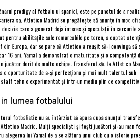
nărul prodigy al fotbalului spaniol, este pe punctul de a realiz
cariera sa. Atletico Madrid se pregătește să anunțe în mod ofic
o decizie care a generat deja interes și speculații în cercurile 
t pentru abilitățile sale remarcabile pe teren, a captat atenț
rf din Europa, dar se pare că Atletico a reușit să-l convingă să 
doar 16 ani, Yamal a demonstrat o maturitate și o competență 
un jucător dorit de multe echipe. Transferul său la Atletico Ma
 o oportunitate de a-și perfecționa și mai mult talentul sub
staff tehnic experimentat și într-un mediu plin de competitiv
din lumea fotbalului
ctorul fotbalistic nu au întârziat să apară după anunțul transfer
Atletico Madrid. Mulți specialiști și foști jucători și-au manif
u alegerea lui Yamal de a se alătura unui club cu o istorie pre