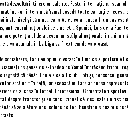
icată dezvoltării tinerelor talente. Fostul internațional spaniol
rmat într-un interviu că Yamal posedă toate calitățile necesar
ai înalt nivel și că mutarea la Atletico ar putea fi un pas esenț
lus, antrenorul naționalei de tineret a Spaniei, Luis de la Fuente
l are potențialul de a deveni un stâlp al naționalei în anii urmă
re o va acumula în La Liga va fi extrem de valoroasă.
e socializare, fanii au opinii diverse; în timp ce suporterii Atl
uziasmați de șansa de a-l vedea pe Yamal îmbrăcând tricoul roș
pe regretă că tânărul nu a ales alt club. Totuși, consensul gene
viitor strălucit în față, iar această mutare ar putea reprezent
ariere de succes în fotbalul profesional. Comentatori sportivi
at despre transfer și au concluzionat că, deși este un risc pe
tânăr să se alăture unei echipe de top, beneficiile posibile dep
sociate.