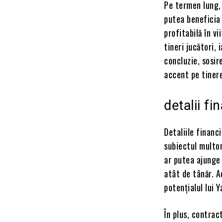
Pe termen lung, 
putea beneficia 
profitabilă în v
tineri jucători,
concluzie, sosir
accent pe tinere
detalii fi
Detaliile financ
subiectul multor
ar putea ajunge 
atât de tânăr. 
potențialul lui 
În plus, contrac