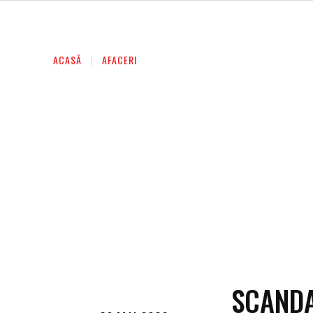
AFACERI
ENTERTAINMENT
HOME & D
ACASĂ
AFACERI
SCANDA