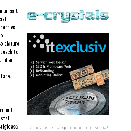
a un salt
ial
sportive.
ia
se alăture
deosebite,
drid ar
itate.
ului lui
estat
stigioasă
- Ai nevoie de transport aeroport in Anglia?