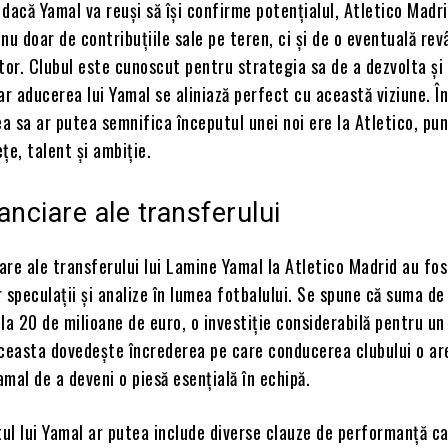
dacă Yamal va reuși să își confirme potențialul, Atletico Madri
nu doar de contribuțiile sale pe teren, ci și de o eventuală re
iitor. Clubul este cunoscut pentru strategia sa de a dezvolta ș
 iar aducerea lui Yamal se aliniază perfect cu această viziune. Î
ea sa ar putea semnifica începutul unei noi ere la Atletico, pu
țe, talent și ambiție.
nanciare ale transferului
iare ale transferului lui Lamine Yamal la Atletico Madrid au fos
 speculații și analize în lumea fotbalului. Se spune că suma de
la 20 de milioane de euro, o investiție considerabilă pentru un
Aceasta dovedește încrederea pe care conducerea clubului o ar
Yamal de a deveni o piesă esențială în echipă.
tul lui Yamal ar putea include diverse clauze de performanță ca