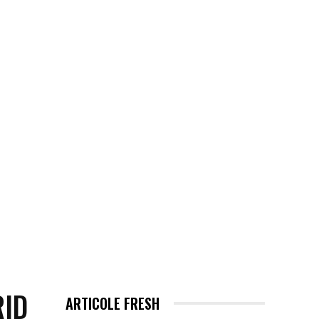
EHNOLOGIE / ITC
MORE
RID
ARTICOLE FRESH