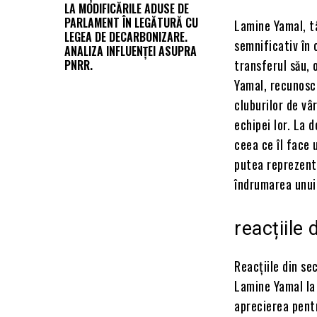
LA MODIFICĂRILE ADUSE DE
PARLAMENT ÎN LEGĂTURĂ CU
Lamine Yamal, tâ
LEGEA DE DECARBONIZARE.
semnificativ în 
ANALIZA INFLUENȚEI ASUPRA
transferul său, 
PNRR.
Yamal, recunoscu
cluburilor de vâ
echipei lor. La 
ceea ce îl face 
putea reprezenta
îndrumarea unui 
reacțiile 
Reacțiile din se
Lamine Yamal la 
aprecierea pentr