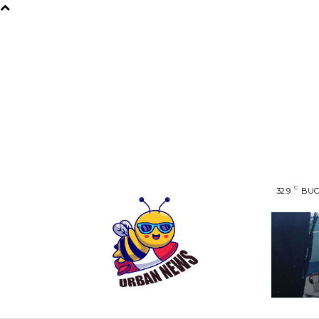
C
32.9
BUC