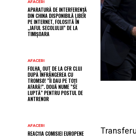
AFACERI
APARATURĂ DE INTERFERENȚĂ
DIN CHINA DISPONIBILĂ LIBER
PE INTERNET, FOLOSITĂ ÎN
„JAFUL SECOLULUI” DE LA
TIMIȘOARA
AFACERI
FOLHA, OUT DE LA CFR CLUJ
DUPĂ ÎNFRÂNGEREA CU
TROMSØ! ”ÎI DAU PE TOȚI
AFARĂ!”. DOUĂ NUME ”SE
LUPTĂ” PENTRU POSTUL DE
ANTRENOR
AFACERI
Transferu
REACȚIA COMISIEI EUROPENE