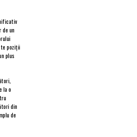
ificativ
r de un
rului
te poziții
un plus
tori,
e la o
tru
ători din
emplu de