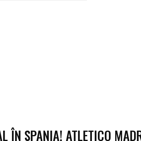
ECO
SANATATE / HOBBY
SOCIAL / CULTURAL
T
L ÎN SPANIA! ATLETICO MAD