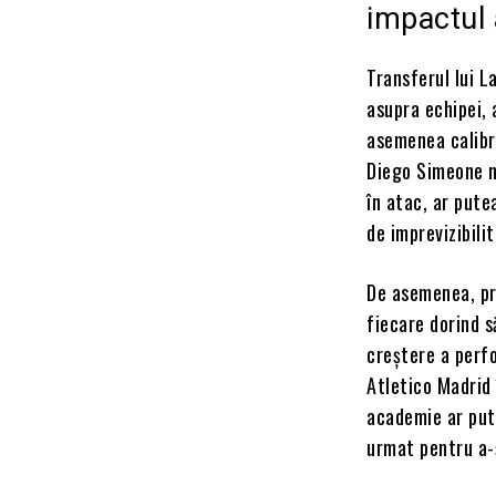
impactul 
Transferul lui 
asupra echipei, 
asemenea calibru
Diego Simeone no
în atac, ar pute
de imprevizibilit
De asemenea, pre
fiecare dorind s
creștere a perfo
Atletico Madrid î
academie ar put
urmat pentru a-și