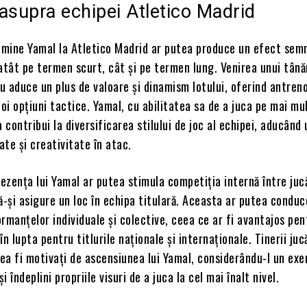
asupra echipei Atletico Madrid
Lamine Yamal la Atletico Madrid ar putea produce un efect semn
atât pe termen scurt, cât și pe termen lung. Venirea unui tână
 aduce un plus de valoare și dinamism lotului, oferind antreno
i opțiuni tactice. Yamal, cu abilitatea sa de a juca pe mai mul
a contribui la diversificarea stilului de joc al echipei, aducând 
ate și creativitate în atac.
zența lui Yamal ar putea stimula competiția internă între jucă
ă-și asigure un loc în echipa titulară. Aceasta ar putea conduc
rmanțelor individuale și colective, ceea ce ar fi avantajos pen
n lupta pentru titlurile naționale și internaționale. Tinerii juc
ea fi motivați de ascensiunea lui Yamal, considerându-l un ex
 îndeplini propriile visuri de a juca la cel mai înalt nivel.