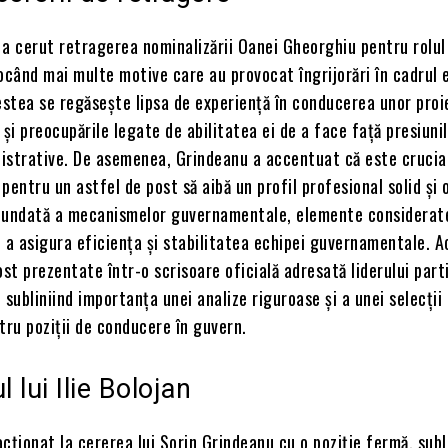
 a cerut retragerea nominalizării Oanei Gheorghiu pentru rolul
ocând mai multe motive care au provocat îngrijorări în cadrul 
estea se regăsește lipsa de experiență în conducerea unor pro
i preocupările legate de abilitatea ei de a face față presiuni
nistrative. De asemenea, Grindeanu a accentuat că este crucia
pentru un astfel de post să aibă un profil profesional solid și 
fundată a mecanismelor guvernamentale, elemente considerat
 a asigura eficiența și stabilitatea echipei guvernamentale. 
t prezentate într-o scrisoare oficială adresată liderului parti
 subliniind importanța unei analize riguroase și a unei selecții
tru poziții de conducere în guvern.
 lui Ilie Bolojan
eacționat la cererea lui Sorin Grindeanu cu o poziție fermă, subl