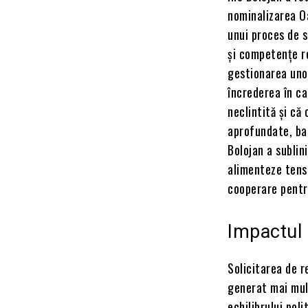
nominalizarea Oa
unui proces de s
și competențe re
gestionarea unor
încrederea în c
neclintită și că 
aprofundate, ba
Bolojan a sublin
alimenteze tensi
cooperare pentru
Impactul 
Solicitarea de r
generat mai mult
echilibrului pol