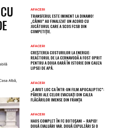
 CU
AFACERI
TRANSFERUL ESTE IMINENT LA DINAMO!
DE
„CÂINII” AU FINALIZAT UN ACORD CU
JUCĂTORUL CARE A SCOS FCSB DIN
COMPETIȚIE.
AFACERI
CREȘTEREA COSTURILOR LA ENERGIE:
REACTORUL DE LA CERNAVODĂ A FOST OPRIT
PENTRU A DOUA OARĂ ÎN ISTORIE DIN CAUZA
LIPSEI DE APĂ.
AFACERI
„A AVUT LOC CA ÎNTR-UN FILM APOCALIPTIC”:
PĂRERI ALE CELOR EVACUAȚI DIN CALEA
FLĂCĂRILOR IMENSE DIN FRANȚA
AFACERI
HAOS COMPLET ÎN FC BOTOȘANI – RAPID!
DOUĂ EVALUĂRI VAR, DOUĂ EXPULZĂRI ȘI O