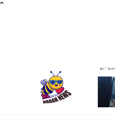
C
36.1
BUC