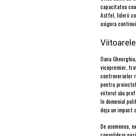
capacitatea coa
Astfel, liderii 
asigura continui
Viitoarel
Oana Gheorghiu, 
vicepremier, tra
controverselor r
pentru proiectel
viitorul său pro
în domeniul poli
deja un impact c
De asemenea, ex
consolideze pozi