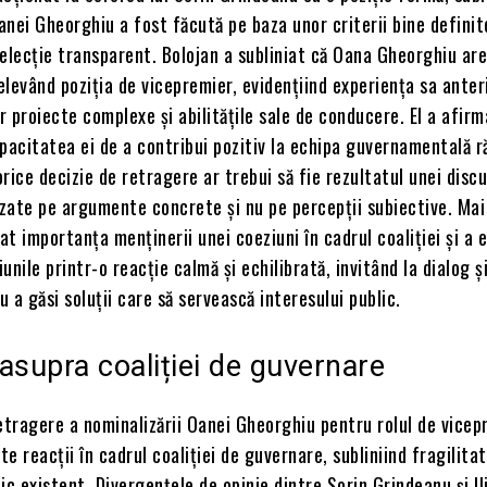
nei Gheorghiu a fost făcută pe baza unor criterii bine definite
elecție transparent. Bolojan a subliniat că Oana Gheorghiu are 
levând poziția de vicepremier, evidențiind experiența sa anter
 proiecte complexe și abilitățile sale de conducere. El a afirm
apacitatea ei de a contribui pozitiv la echipa guvernamentală 
orice decizie de retragere ar trebui să fie rezultatul unei discu
zate pe argumente concrete și nu pe percepții subiective. Mai
iat importanța menținerii unei coeziuni în cadrul coaliției și a 
unile printr-o reacție calmă și echilibrată, invitând la dialog ș
 a găsi soluții care să servească interesului public.
asupra coaliției de guvernare
etragere a nominalizării Oanei Gheorghiu pentru rolul de vicep
e reacții în cadrul coaliției de guvernare, subliniind fragilita
itic existent. Divergențele de opinie dintre Sorin Grindeanu și Il