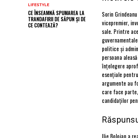
LIFESTYLE
CE ÎNSEAMNĂ SPUMAREA LA
Sorin Grindeanu
TRANDAFIRII DE SĂPUN ȘI DE
vicepremier, inv
CE CONTEAZĂ?
sale. Printre ac
guvernamentale ș
politice și admi
persoana aleasă 
înțelegere apro
esențiale pentru
argumente au fos
care face parte,
candidaților pen
Răspunsul
Ilie Bolojan a r