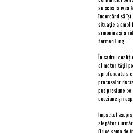
au scos la iveal
încercând să își
situație a ampli
armonios și a ri
termen lung.
În cadrul coaliți
al maturității p
aprofundate a ca
proceselor deciz
pus presiune pe 
coeziune și resp
Impactul asupra 
alegătorii urmăr
Orice semn de in