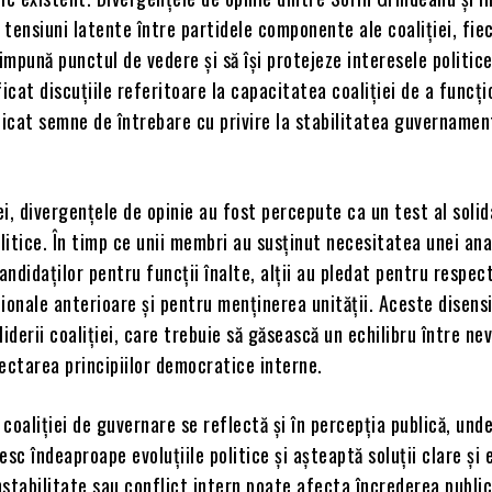
ă tensiuni latente între partidele componente ale coaliției, fie
 impună punctul de vedere și să își protejeze interesele politic
ficat discuțiile referitoare la capacitatea coaliției de a funcț
dicat semne de întrebare cu privire la stabilitatea guvernamen
ei, divergențele de opinie au fost percepute ca un test al solida
olitice. În timp ce unii membri au susținut necesitatea unei ana
ndidaților pentru funcții înalte, alții au pledat pentru respec
ionale anterioare și pentru menținerea unității. Aceste disens
liderii coaliției, care trebuie să găsească un echilibru între ne
ectarea principiilor democratice interne.
coaliției de guvernare se reflectă și în percepția publică, und
esc îndeaproape evoluțiile politice și așteaptă soluții clare și 
stabilitate sau conflict intern poate afecta încrederea public