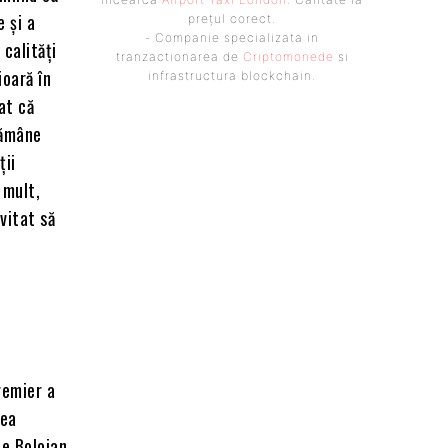
 și a
prețul corect.
- Companie specializata in
calități
tranzactionarea de
Criptomonede
si
ioară în
infrastructura blockchain.
at că
rămâne
ții
 mult,
evitat să
i
remier a
tea
ie Bolojan