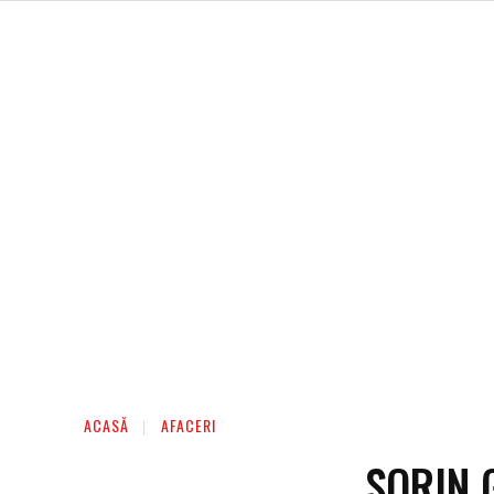
AFACERI
ENTERTAINMENT
HOME & D
ACASĂ
AFACERI
SORIN G