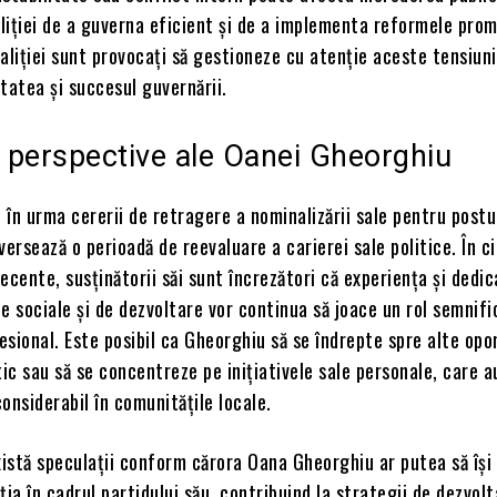
liției de a guverna eficient și de a implementa reformele prom
coaliției sunt provocați să gestioneze cu atenție aceste tensiun
tatea și succesul guvernării.
e perspective ale Oanei Gheorghiu
în urma cererii de retragere a nominalizării sale pentru postu
versează o perioadă de reevaluare a carierei sale politice. În c
ecente, susținătorii săi sunt încrezători că experiența și dedi
e sociale și de dezvoltare vor continua să joace un rol semnifi
fesional. Este posibil ca Gheorghiu să se îndrepte spre alte opo
tic sau să se concentreze pe inițiativele sale personale, care a
onsiderabil în comunitățile locale.
istă speculații conform cărora Oana Gheorghiu ar putea să își
ția în cadrul partidului său, contribuind la strategii de dezvolt