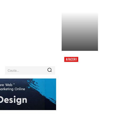
AFACERI
HARTA CLIMATICĂ
DETALIATĂ PE NIVEL
Cauta...
DE CARTIER PENTRU
UN ORAȘ DIN
ROMÂNIA. PRECIZIE DE
2 METRI ÎN CEEA CE
PRIVEȘTE
INUNDAȚIILE.