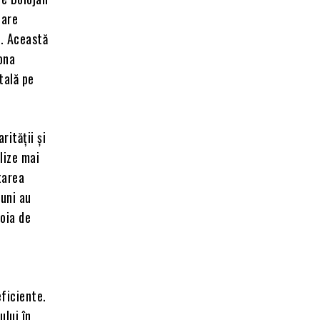
care
e. Această
iona
tală pe
rității și
lize mai
tarea
iuni au
voia de
e
eficiente.
ului în