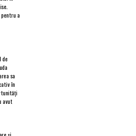
ise.
i pentru a
l de
iuda
carea sa
cativ în
rtunități
u avut
are și