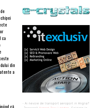
 de
echipei
iecte
lor
l ca
o
e
Aceste
dului din
 atente a
- Ai nevoie de transport aeroport in Anglia?
iniind că
Încearcă
Airport Taxi London
. Calitate la