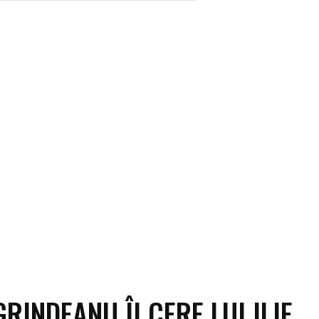
ECO
SANATATE / HOBBY
SOCIAL / CULTURAL
T
RINDEANU ÎI CERE LUI ILIE