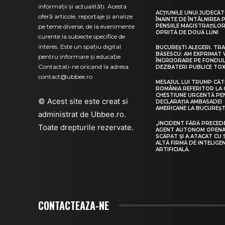
informații și actualități. Acesta
ACȚIUNILE UNUI JUDECĂ
oferă articole, reportaje și analize
ÎNAINTE DE ÎNTÂLNIREA 
pe teme diverse, de la evenimente
PENSIILE MAGISTRAȚILOR
OPRITĂ DE DOUĂ LUNI
curente la subiecte specifice de
interes. Este un spațiu digital
BUCUREȘTI ALEGERI. TRA
BĂSESCU: AM EXPRIMAT 
pentru informare și educație.
ÎNGRIJORARE PE FONDUL
Contactati-ne oricand la adresa:
DEZBATERI PUBLICE TOX
contact@ubbee.ro
MESAJUL LUI TRUMP CĂT
ROMÂNIA REFERITOR LA 
CHESTIUNE URGENTĂ PE
© Acest site este creat si
DECLARAȚIA AMBASADEI
AMERICANE LA BUCUREȘT
administrat de
Ubbee.ro
.
„INCIDENT FĂRĂ PRECED
Toate drepturile rezervate.
AGENT AUTONOM OPENA
SCĂPAT ȘI A ATACAT CU 
ALTĂ FIRMĂ DE INTELIGE
ARTIFICIALĂ.
CONTACTEAZA-NE