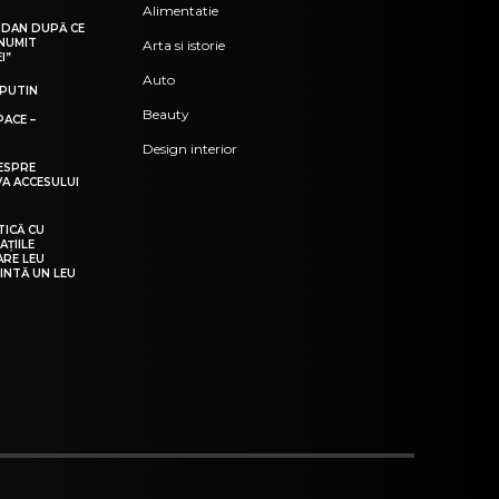
Alimentatie
R DAN DUPĂ CE
NUMIT
Arta si istorie
I”
Auto
 PUTIN
Beauty
ACE –
Design interior
DESPRE
A ACCESULUI
TICĂ CU
AȚIILE
ARE LEU
INTĂ UN LEU