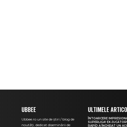
UBBEE
ULTIMELE ARTIC
ÎNTOARCERE IMPRESION
Ubbee.ro un site de știri / blog de
SUPERLIGA! EX-JUCĂTOR
noutăți, dedicat diseminării de
RAPID A ÎNCHEIAT UN A