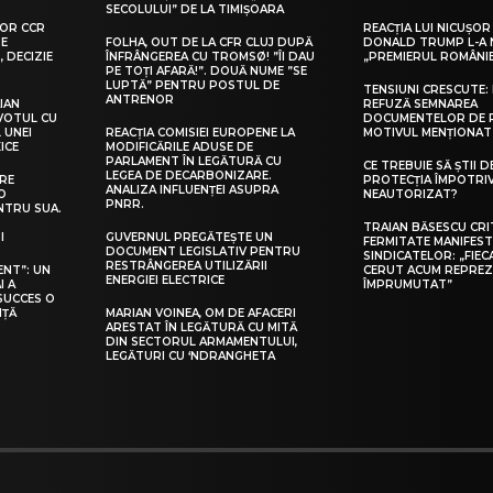
SECOLULUI” DE LA TIMIȘOARA
TOR CCR
REACȚIA LUI NICUȘO
PE
FOLHA, OUT DE LA CFR CLUJ DUPĂ
DONALD TRUMP L-A 
, DECIZIE
ÎNFRÂNGEREA CU TROMSØ! ”ÎI DAU
„PREMIERUL ROMÂNIE
PE TOȚI AFARĂ!”. DOUĂ NUME ”SE
LUPTĂ” PENTRU POSTUL DE
TENSIUNI CRESCUTE:
ANTRENOR
IAN
REFUZĂ SEMNAREA
VOTUL CU
DOCUMENTELOR DE P
 UNEI
REACȚIA COMISIEI EUROPENE LA
MOTIVUL MENȚIONAT
ICE
MODIFICĂRILE ADUSE DE
PARLAMENT ÎN LEGĂTURĂ CU
CE TREBUIE SĂ ȘTII 
LEGEA DE DECARBONIZARE.
RE
PROTECȚIA ÎMPOTRIV
ANALIZA INFLUENȚEI ASUPRA
O
NEAUTORIZAT?
PNRR.
NTRU SUA.
TRAIAN BĂSESCU CRI
I
GUVERNUL PREGĂTEȘTE UN
FERMITATE MANIFEST
DOCUMENT LEGISLATIV PENTRU
SINDICATELOR: „FIEC
RESTRÂNGEREA UTILIZĂRII
ENT”: UN
CERUT ACUM REPREZ
ENERGIEI ELECTRICE
I A
ÎMPRUMUTAT”
SUCCES O
NȚĂ
MARIAN VOINEA, OM DE AFACERI
ARESTAT ÎN LEGĂTURĂ CU MITĂ
DIN SECTORUL ARMAMENTULUI,
LEGĂTURI CU ‘NDRANGHETA