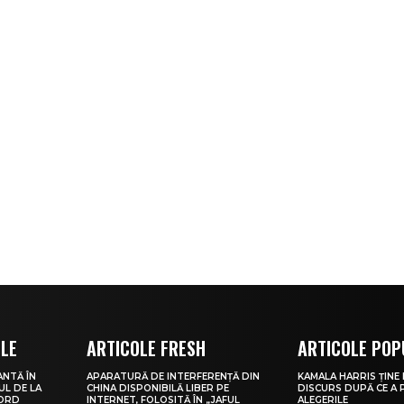
OLE
ARTICOLE FRESH
ARTICOLE POP
ANTĂ ÎN
APARATURĂ DE INTERFERENȚĂ DIN
KAMALA HARRIS ȚINE
UL DE LA
CHINA DISPONIBILĂ LIBER PE
DISCURS DUPĂ CE A 
CORD
INTERNET, FOLOSITĂ ÎN „JAFUL
ALEGERILE