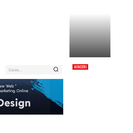
AFACERI
Cauta...
„PÂNĂ ÎN ROMÂNIA PE
JOS: DUNĂREA ȘI
RINUL SEACĂ SUB
CĂLDURĂ EXTREMĂ,
REACTOARE ÎNCHISE,
NAVE ÎMPIEDICATE…”
EHNOLOGIE / ITC
MORE