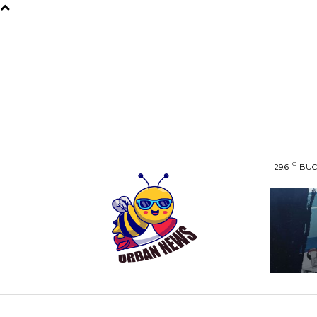
C
29.6
BUC
AFACERI
ENTERTAINMENT
HOME & D