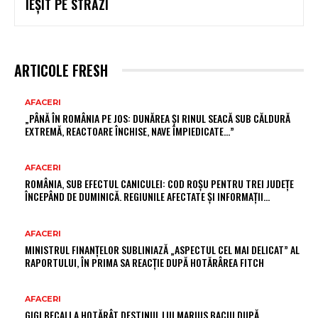
IEȘIT PE STRĂZI
ARTICOLE FRESH
AFACERI
„PÂNĂ ÎN ROMÂNIA PE JOS: DUNĂREA ȘI RINUL SEACĂ SUB CĂLDURĂ
EXTREMĂ, REACTOARE ÎNCHISE, NAVE ÎMPIEDICATE…”
AFACERI
ROMÂNIA, SUB EFECTUL CANICULEI: COD ROȘU PENTRU TREI JUDEȚE
ÎNCEPÂND DE DUMINICĂ. REGIUNILE AFECTATE ȘI INFORMAȚII…
AFACERI
MINISTRUL FINANȚELOR SUBLINIAZĂ „ASPECTUL CEL MAI DELICAT” AL
RAPORTULUI, ÎN PRIMA SA REACȚIE DUPĂ HOTĂRÂREA FITCH
AFACERI
GIGI BECALI A HOTĂRÂT DESTINUL LUI MARIUS BACIU DUPĂ