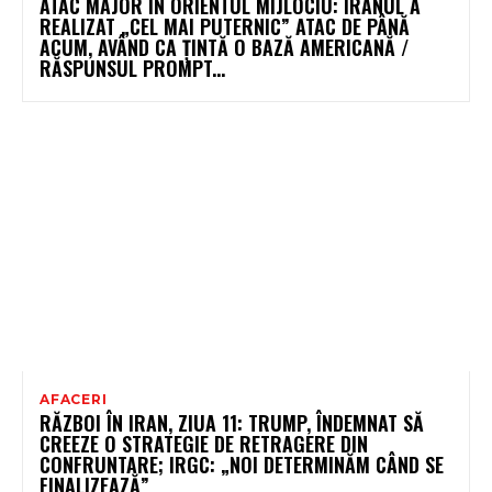
ATAC MAJOR ÎN ORIENTUL MIJLOCIU: IRANUL A
REALIZAT „CEL MAI PUTERNIC” ATAC DE PÂNĂ
ACUM, AVÂND CA ȚINTĂ O BAZĂ AMERICANĂ /
RĂSPUNSUL PROMPT...
AFACERI
RĂZBOI ÎN IRAN, ZIUA 11: TRUMP, ÎNDEMNAT SĂ
CREEZE O STRATEGIE DE RETRAGERE DIN
CONFRUNTARE; IRGC: „NOI DETERMINĂM CÂND SE
FINALIZEAZĂ”