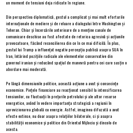
un moment de tensiuni deja ridicate în regiune.
Din perspectiva diplomatică, gestul a complicat și mai mult eforturile
internaționale de mediere și de reluare a dialogului între Washington și
Teheran. Chiar și încercările anterioare de a menține canale de
comunicare deschise au fost afectate de retorica agresivă și acțiunile
provocatoare, făcând reconcilierea din ce în ce mai dificilă. În plus,
gestul lui Trump a influențat negativ percepția publică asupra SUA în
Iran, întărind pozițiile radicale ale elementelor conservative din
guvernul iranian și reducând spațiul de manevră pentru cei care susțin o
abordare mai moderată.
Pe lângă dimensiunile politice, această acțiune a avut și consecințe
economice. Piețele financiare au reacționat sensibil la intensificarea
tensiunilor, cu fluctuații în prețurile petrolului și ale altor resurse
energetice, având în vedere importanța strategică a regiunii în
aprovizionarea globală cu energie. Astfel, imaginea difuzată a avut
efecte extinse, nu doar asupra relațiilor bilaterale, ci și asupra
stabilității economice și politice din Orientul Mijlociu și dincolo de
acesta.