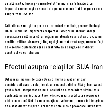
de altă parte, Turcia și-a manifestat îngrijorarea în legătură cu
impactul economic și de securitate pe care un conflict l-ar putea avea
asupra zonei extinse.
Criticile au venit și din partea altor puteri mondiale, precum Rusia și
China, subliniind importanța respectării dreptului internațional și
necesitatea evitării oricăror acțiuni unilaterale ce ar putea provoca un
conflict militar. Moscova și Beijingul și-au reafirmat angajamentul față
de o soluție diplomatică și au cerut SUA să se angajeze în discuții
constructive cu Teheranul.
Efectul asupra relațiilor SUA-Iran
Difuzarea imaginii de către Donald Trump a avut un impact
considerabil asupra relațiilor deja tensionate dintre SUA și Iran. Acest
gest a fost interpretat de mulți analiști ca o escaladare simbolică a
confruntării, punând accent pe neîncrederea și ostilitatea reciprocă
dintre cele două țări. Iranul a reacționat vehement, percepând imaginea
ca o atac direct asupra suveranității sale și ca o provocare inutilă într-