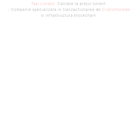
Taxi London
. Calitate la prețul corect.
- Companie specializata in tranzactionarea de
Criptomonede
si infrastructura blockchain.
UBBEE
Ubbee.ro un site de știri / blog de noutăți, dedicat diseminării de
informații și actualități. Acesta oferă articole, reportaje și analize pe
teme diverse, de la evenimente curente la subiecte specifice de interes.
Este un spațiu digital pentru informare și educație. Contactati-ne
oricand la adresa: contact@ubbee.ro
© Acest site este creat si administrat de
Ubbee.ro
. Toate
drepturile rezervate.
ULTIMELE ARTICOLE
POVESTEA SOREI EMILIA, MAMĂ PENTRU 600 DE COPII TIMP DE MAI BINE
DE 25 DE ANI: „BINELE NU FACE ZGOMOT”