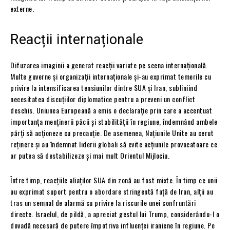
externe.
Reacții internaționale
Difuzarea imaginii a generat reacții variate pe scena internațională.
Multe guverne și organizații internaționale și-au exprimat temerile cu
privire la intensificarea tensiunilor dintre SUA și Iran, subliniind
necesitatea discuțiilor diplomatice pentru a preveni un conflict
deschis. Uniunea Europeană a emis o declarație prin care a accentuat
importanța menținerii păcii și stabilității în regiune, îndemnând ambele
părți să acționeze cu precauție. De asemenea, Națiunile Unite au cerut
reținere și au îndemnat liderii globali să evite acțiunile provocatoare ce
ar putea să destabilizeze și mai mult Orientul Mijlociu.
Între timp, reacțiile aliaților SUA din zonă au fost mixte. În timp ce unii
au exprimat suport pentru o abordare stringentă față de Iran, alții au
tras un semnal de alarmă cu privire la riscurile unei confruntări
directe. Israelul, de pildă, a apreciat gestul lui Trump, considerându-l o
dovadă necesară de putere împotriva influenței iraniene în regiune. Pe