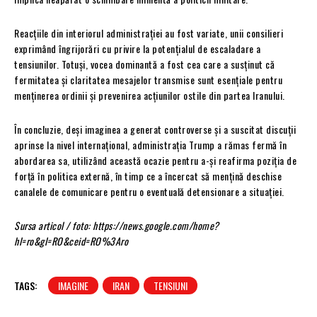
Reacțiile din interiorul administrației au fost variate, unii consilieri
exprimând îngrijorări cu privire la potențialul de escaladare a
tensiunilor. Totuși, vocea dominantă a fost cea care a susținut că
fermitatea și claritatea mesajelor transmise sunt esențiale pentru
menținerea ordinii și prevenirea acțiunilor ostile din partea Iranului.
În concluzie, deși imaginea a generat controverse și a suscitat discuții
aprinse la nivel internațional, administrația Trump a rămas fermă în
abordarea sa, utilizând această ocazie pentru a-și reafirma poziția de
forță în politica externă, în timp ce a încercat să mențină deschise
canalele de comunicare pentru o eventuală detensionare a situației.
Sursa articol / foto: https://news.google.com/home?
hl=ro&gl=RO&ceid=RO%3Aro
TAGS:
IMAGINE
IRAN
TENSIUNI