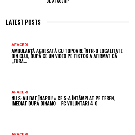
DE AFACERI”
LATEST POSTS
AR
AFACERI
AMBULANȚĂ AGRESATĂ CU TOPOARE ÎNTR-O LOCALITATE
FR
DIN CLUJ, DUPĂ CE UN VIDEO PE TIKTOK A AFIRMAT CĂ
„FURĂ…
AFACERI
NU S-AU DAT ÎNAPOI! » CE S-A ÎNTÂMPLAT PE TEREN,
IMEDIAT DUPĂ DINAMO – FC VOLUNTARI 4-0
AFACERI