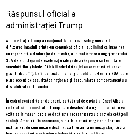
Răspunsul oficial al
administrației Trump
Administrația Trump a reacționat la controversele generate de
difuzarea imaginii printr-un comunicat oficial, subliniind că imaginea
nu reprezintă o declarație de intenție, ci o reafirmare a angajamentului
SUA de a proteja interesele naționale și de a răspunde cu fermitate
amenințărilor globale. Oficialii administrației au accentuat că acest
gest trebuie înțeles în contextul mai larg al politicii externe a SUA, care
pune accent pe securitatea națională și descurajarea comportamentului
destabilizator al Iranului.
În cadrul conferințelor de presă, purtătorul de cuvânt al Casei Albe a
reiterat că administrația Trump este deschisă dialogului, dar că nu va
ezita să ia măsuri decisive dacă este necesar pentru a proteja cetățenii
și aliații Americii. De asemenea, s-a subliniat că imaginea a fost un
instrument de comunicare destinat să transmită un mesaj clar, fără a
implica neapărat o schimbare iminentă a politicii militare.