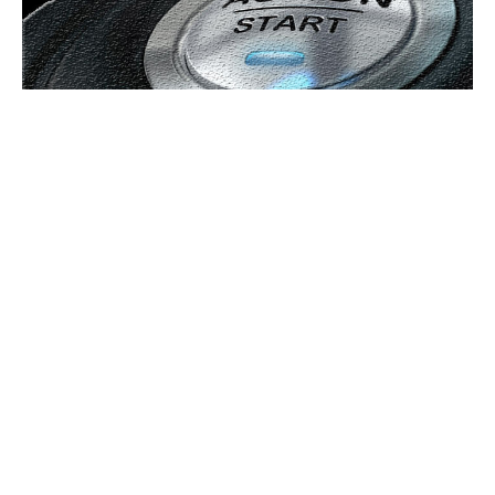
UBBEE
Ubbee.ro un site de știri / blog de noutăți, dedicat diseminării de
informații și actualități. Acesta oferă articole, reportaje și analize pe
teme diverse, de la evenimente curente la subiecte specifice de interes.
Este un spațiu digital pentru informare și educație. Contactati-ne
oricand la adresa: contact@ubbee.ro
© Acest site este creat si administrat de
Ubbee.ro
. Toate
drepturile rezervate.