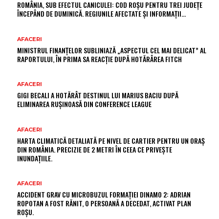
ROMÂNIA, SUB EFECTUL CANICULEI: COD ROȘU PENTRU TREI JUDEȚE
ÎNCEPÂND DE DUMINICĂ. REGIUNILE AFECTATE ȘI INFORMAȚII…
AFACERI
MINISTRUL FINANȚELOR SUBLINIAZĂ „ASPECTUL CEL MAI DELICAT” AL
RAPORTULUI, ÎN PRIMA SA REACȚIE DUPĂ HOTĂRÂREA FITCH
AFACERI
GIGI BECALI A HOTĂRÂT DESTINUL LUI MARIUS BACIU DUPĂ
ELIMINAREA RUȘINOASĂ DIN CONFERENCE LEAGUE
AFACERI
HARTA CLIMATICĂ DETALIATĂ PE NIVEL DE CARTIER PENTRU UN ORAȘ
DIN ROMÂNIA. PRECIZIE DE 2 METRI ÎN CEEA CE PRIVEȘTE
INUNDAȚIILE.
AFACERI
ACCIDENT GRAV CU MICROBUZUL FORMAȚIEI DINAMO 2: ADRIAN
ROPOTAN A FOST RĂNIT, O PERSOANĂ A DECEDAT, ACTIVAT PLAN
ROȘU.