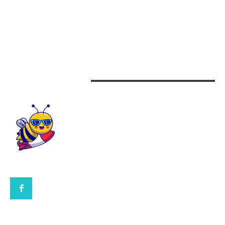
Arta si istorie
Auto
Beauty
Design interior
CONTACTEAZA-NE
CONTACT UBBEE.RO
POLITICA DE COOKIES (GDPR)