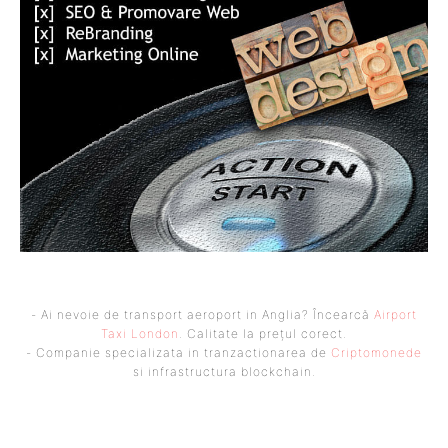
- Ai nevoie de transport aeroport in Anglia? Încearcă
Airport
Taxi London
. Calitate la prețul corect.
- Companie specializata in tranzactionarea de
Criptomonede
si infrastructura blockchain.