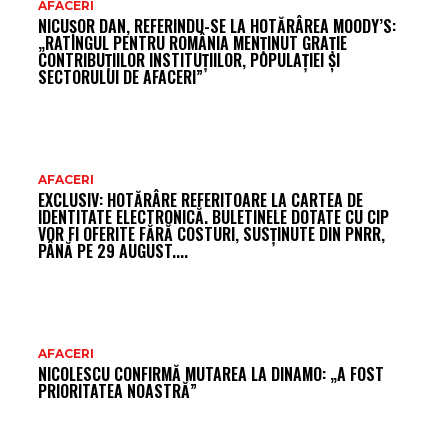
AR
AFACERI
NICUȘOR DAN, REFERINDU-SE LA HOTĂRÂREA MOODY’S:
FR
„RATINGUL PENTRU ROMÂNIA MENȚINUT GRAȚIE
CONTRIBUȚIILOR INSTITUȚIILOR, POPULAȚIEI ȘI
SECTORULUI DE AFACERI”
AFACERI
EXCLUSIV: HOTĂRÂRE REFERITOARE LA CARTEA DE
IDENTITATE ELECTRONICĂ. BULETINELE DOTATE CU CIP
VOR FI OFERITE FĂRĂ COSTURI, SUSȚINUTE DIN PNRR,
PÂNĂ PE 29 AUGUST....
AFACERI
NICOLESCU CONFIRMĂ MUTAREA LA DINAMO: „A FOST
PRIORITATEA NOASTRĂ”