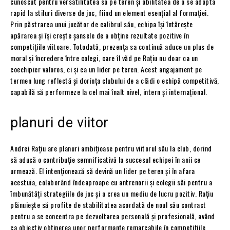
cunoscut pentru versatilitatea sa pe teren și abilitatea de a se adapta
rapid la stiluri diverse de joc, fiind un element esențial al formației.
Prin păstrarea unui jucător de calibrul său, echipa își întărește
apărarea și își crește șansele de a obține rezultate pozitive în
competițiile viitoare. Totodată, prezența sa continuă aduce un plus de
moral și încredere între colegi, care îl văd pe Rațiu nu doar ca un
coechipier valoros, ci și ca un lider pe teren. Acest angajament pe
termen lung reflectă și dorința clubului de a clădi o echipă competitivă,
capabilă să performeze la cel mai înalt nivel, intern și internațional.
planuri de viitor
Andrei Rațiu are planuri ambițioase pentru viitorul său la club, dorind
să aducă o contribuție semnificativă la succesul echipei în anii ce
urmează. El intenționează să devină un lider pe teren și în afara
acestuia, colaborând îndeaproape cu antrenorii și colegii săi pentru a
îmbunătăți strategiile de joc și a crea un mediu de lucru pozitiv. Rațiu
plănuiește să profite de stabilitatea acordată de noul său contract
pentru a se concentra pe dezvoltarea personală și profesională, având
ca obiectiv obținerea unor performanțe remarcabile în competițiile