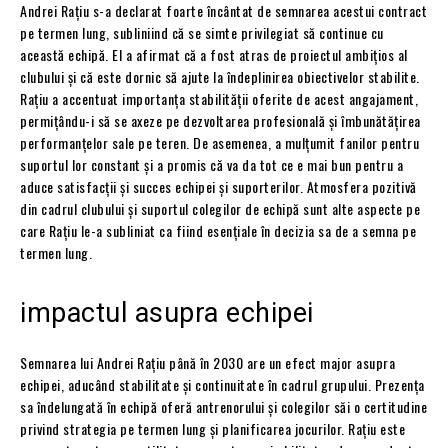
Andrei Rațiu s-a declarat foarte încântat de semnarea acestui contract
pe termen lung, subliniind că se simte privilegiat să continue cu
această echipă. El a afirmat că a fost atras de proiectul ambițios al
clubului și că este dornic să ajute la îndeplinirea obiectivelor stabilite.
Rațiu a accentuat importanța stabilității oferite de acest angajament,
permițându-i să se axeze pe dezvoltarea profesională și îmbunătățirea
performanțelor sale pe teren. De asemenea, a mulțumit fanilor pentru
suportul lor constant și a promis că va da tot ce e mai bun pentru a
aduce satisfacții și succes echipei și suporterilor. Atmosfera pozitivă
din cadrul clubului și suportul colegilor de echipă sunt alte aspecte pe
care Rațiu le-a subliniat ca fiind esențiale în decizia sa de a semna pe
termen lung.
impactul asupra echipei
Semnarea lui Andrei Rațiu până în 2030 are un efect major asupra
echipei, aducând stabilitate și continuitate în cadrul grupului. Prezența
sa îndelungată în echipă oferă antrenorului și colegilor săi o certitudine
privind strategia pe termen lung și planificarea jocurilor. Rațiu este