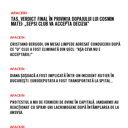
AFACERI
TAS, VERDICT FINAL ÎN PRIVINȚA DOPAJULUI LUI COSMIN
MATEI: „SEPSI CLUB VA ACCEPTA DECIZIA”
AFACERI
CRISTIANO BERGODI, UN MESAJ LIMPEDE ADRESAT CONDUCERII DUPĂ
CE ”U” CLUJ A FOST ELIMINATĂ DIN UECL: ”AȘA CEVA NU E
ACCEPTABIL!”
AFACERI
DIANA ȘOȘOACĂ A FOST IMPLICATĂ ÎNTR-UN INCIDENT RUTIER ÎN
BUCUREȘTI. EURODEPUTATA A FOST TRANSPORTATĂ LA SPITAL…
AFACERI
PROTESTUL A MII DE FERMIERI DE OVINE ÎN CAPITALĂ. JANDARMII AU
REACȚIONAT CU SPRAY-URI LACRIMOGENE DUPĂ ÎNTÂMPLAREA DE LA
ANSVSA.
AFACERI