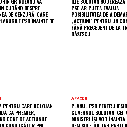
SORIN GRINDEANU VA
ILIE BOLOJAN SUGEREAZĂ
 ÎN CURÂND DESPRE
PSD AR PUTEA EVALUA
NEA DE CENZURĂ. CARE
POSIBILITATEA DE A DEMA
LANURILE PSD ÎNAINTE DE
„ACȚIUNI” PENTRU UN CO
FĂRĂ PRECEDENT DE LA T
BĂSESCU
RI
AFACERI
A PENTRU CARE BOLOJAN
PLANUL PSD PENTRU IEȘIR
NUĂ CA PREMIER,
GUVERNUL BOLOJAN: CEI 
ND CONT DE ACȚIUNILE
MINIȘTRI ÎȘI VOR ÎNAINTA
 UN CONDUCĂTOR PNL
DEMISIILE JOI, IAR PARTID