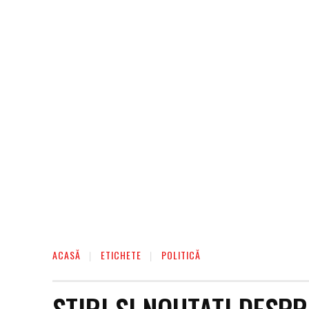
AFACERI
ENTERTAINMENT
HOME & D
ACASĂ
ETICHETE
POLITICĂ
STIRI SI NOUTATI DESP