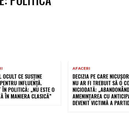
RI
AFACERI
 OCULT CE SUSȚINE
DECIZIA PE CARE NICUȘO
PENTRU INFLUENȚĂ.
NU AR FI TREBUIT SĂ O C
 ÎN POLITICĂ: „NU ESTE O
NICIODATĂ: „ABANDONÂN
Ă ÎN MANIERA CLASICĂ”
AMENINȚAREA CU ANTICIPA
DEVENIT VICTIMĂ A PARTI