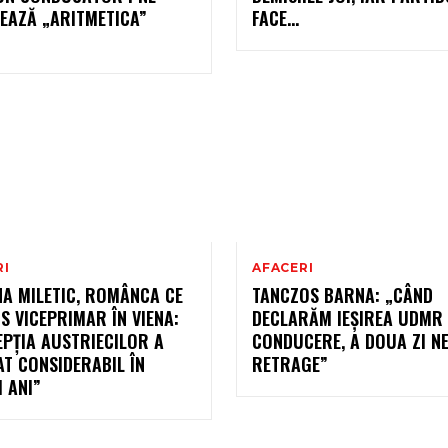
EAZĂ „ARITMETICA”
FACE…
RI
AFACERI
A MILETIC, ROMÂNCA CE
TANCZOS BARNA: „CÂND
S VICEPRIMAR ÎN VIENA:
DECLARĂM IEȘIREA UDMR 
PȚIA AUSTRIECILOR A
CONDUCERE, A DOUA ZI N
T CONSIDERABIL ÎN
RETRAGE”
I ANI”