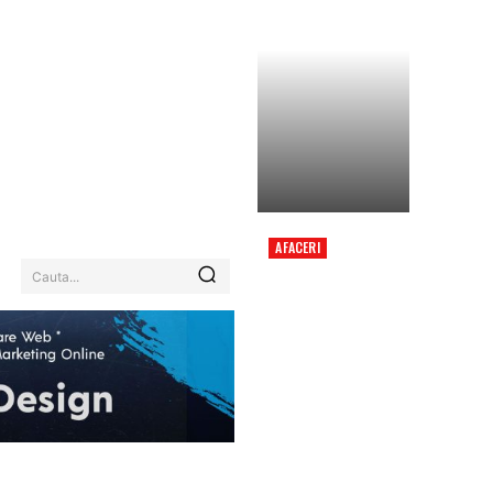
AFACERI
ROMÂNIA, SUB
Cauta...
EFECTUL CANICULEI:
COD ROȘU PENTRU
TREI JUDEȚE ÎNCEPÂND
DE DUMINICĂ.
REGIUNILE AFECTATE
ȘI INFORMAȚII…