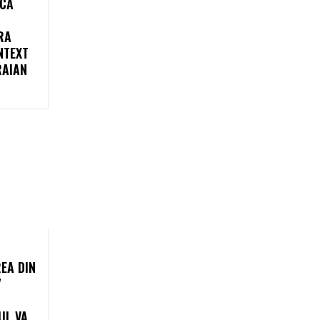
 CĂ
RA
NTEXT
RAIAN
EA DIN
7
UL VA