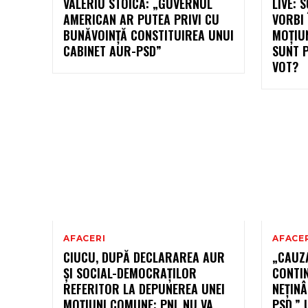
VALERIU STOICA: „GUVERNUL
LIVE: 
AMERICAN AR PUTEA PRIVI CU
VORBI
BUNĂVOINȚĂ CONSTITUIREA UNUI
MOȚIU
CABINET AUR-PSD”
SUNT P
VOT?
AFACERI
AFACE
CIUCU, DUPĂ DECLARAREA AUR
„CAUZ
ȘI SOCIAL-DEMOCRAȚILOR
CONTI
REFERITOR LA DEPUNEREA UNEI
NEȚINÂ
MOȚIUNI COMUNE: PNL NU VA
PSD.”