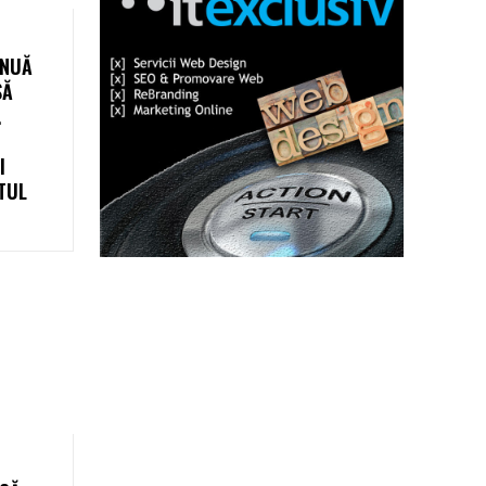
INUĂ
SĂ
.
I
TUL