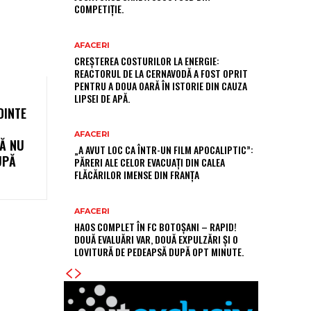
COMPETIȚIE.
AFACERI
CREȘTEREA COSTURILOR LA ENERGIE:
REACTORUL DE LA CERNAVODĂ A FOST OPRIT
PENTRU A DOUA OARĂ ÎN ISTORIE DIN CAUZA
LIPSEI DE APĂ.
DINTE
AFACERI
SĂ NU
„A AVUT LOC CA ÎNTR-UN FILM APOCALIPTIC”:
UPĂ
PĂRERI ALE CELOR EVACUAȚI DIN CALEA
FLĂCĂRILOR IMENSE DIN FRANȚA
AFACERI
HAOS COMPLET ÎN FC BOTOȘANI – RAPID!
DOUĂ EVALUĂRI VAR, DOUĂ EXPULZĂRI ȘI O
LOVITURĂ DE PEDEAPSĂ DUPĂ OPT MINUTE.