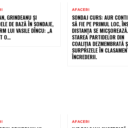
RI
AFACERI
N, GRINDEANU ȘI
SONDAJ CURS: AUR CONT
ELE DE BAZĂ ÎN SONDAJE,
SĂ FIE PE PRIMUL LOC, ÎN
M LUI VASILE DÎNCU: „A
DISTANȚA SE MICȘOREAZĂ
T O…
STAREA PARTIDELOR DIN
COALIȚIA DEZMEMBRATĂ Ș
SURPRIZELE ÎN CLASAMEN
ÎNCREDERII.
RI
AFACERI