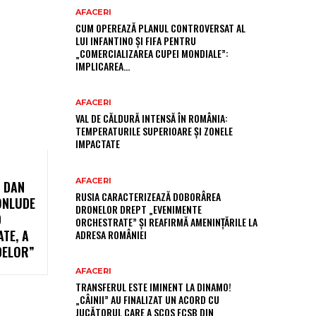
AFACERI
CUM OPEREAZĂ PLANUL CONTROVERSAT AL
LUI INFANTINO ȘI FIFA PENTRU
„COMERCIALIZAREA CUPEI MONDIALE”:
IMPLICAREA…
AFACERI
VAL DE CĂLDURĂ INTENSĂ ÎN ROMÂNIA:
TEMPERATURILE SUPERIOARE ȘI ZONELE
IMPACTATE
AFACERI
R DAN
RUSIA CARACTERIZEAZĂ DOBORÂREA
ONLUDE
DRONELOR DREPT „EVENIMENTE
D
ORCHESTRATE” ȘI REAFIRMĂ AMENINȚĂRILE LA
TE, A
ADRESA ROMÂNIEI
DELOR”
AFACERI
TRANSFERUL ESTE IMINENT LA DINAMO!
„CÂINII” AU FINALIZAT UN ACORD CU
JUCĂTORUL CARE A SCOS FCSB DIN