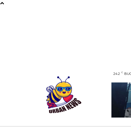
C
24.2
BUC