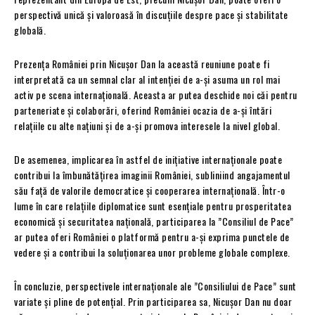
perspectivă unică și valoroasă în discuțiile despre pace și stabilitate
globală.
Prezența României prin Nicușor Dan la această reuniune poate fi
interpretată ca un semnal clar al intenției de a-și asuma un rol mai
activ pe scena internațională. Aceasta ar putea deschide noi căi pentru
parteneriate și colaborări, oferind României ocazia de a-și întări
relațiile cu alte națiuni și de a-și promova interesele la nivel global.
De asemenea, implicarea în astfel de inițiative internaționale poate
contribui la îmbunătățirea imaginii României, subliniind angajamentul
său față de valorile democratice și cooperarea internațională. Într-o
lume în care relațiile diplomatice sunt esențiale pentru prosperitatea
economică și securitatea națională, participarea la ”Consiliul de Pace”
ar putea oferi României o platformă pentru a-și exprima punctele de
vedere și a contribui la soluționarea unor probleme globale complexe.
În concluzie, perspectivele internaționale ale ”Consiliului de Pace” sunt
variate și pline de potențial. Prin participarea sa, Nicușor Dan nu doar