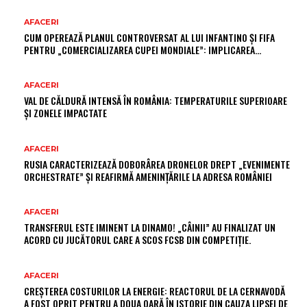
AFACERI
CUM OPEREAZĂ PLANUL CONTROVERSAT AL LUI INFANTINO ȘI FIFA
PENTRU „COMERCIALIZAREA CUPEI MONDIALE”: IMPLICAREA…
AFACERI
VAL DE CĂLDURĂ INTENSĂ ÎN ROMÂNIA: TEMPERATURILE SUPERIOARE
ȘI ZONELE IMPACTATE
AFACERI
RUSIA CARACTERIZEAZĂ DOBORÂREA DRONELOR DREPT „EVENIMENTE
ORCHESTRATE” ȘI REAFIRMĂ AMENINȚĂRILE LA ADRESA ROMÂNIEI
AFACERI
TRANSFERUL ESTE IMINENT LA DINAMO! „CÂINII” AU FINALIZAT UN
ACORD CU JUCĂTORUL CARE A SCOS FCSB DIN COMPETIȚIE.
AFACERI
CREȘTEREA COSTURILOR LA ENERGIE: REACTORUL DE LA CERNAVODĂ
A FOST OPRIT PENTRU A DOUA OARĂ ÎN ISTORIE DIN CAUZA LIPSEI DE