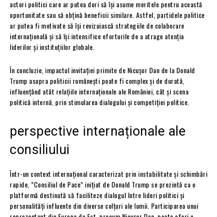
actori politici care ar putea dori să își asume meritele pentru această
oportunitate sau să obțină beneficii similare. Astfel, partidele politice
ar putea fi motivate să își revizuiască strategiile de colaborare
internațională și să își intensifice eforturile de a atrage atenția
liderilor și instituțiilor globale.
În concluzie, impactul invitației primite de Nicușor Dan de la Donald
Trump asupra politicii românești poate fi complex și de durată,
influențând atât relațiile internaționale ale României, cât și scena
politică internă, prin stimularea dialogului și competiției politice.
perspective internaționale ale
consiliului
Într-un context internațional caracterizat prin instabilitate și schimbări
rapide, ”Consiliul de Pace” inițiat de Donald Trump se prezintă ca o
platformă destinată să faciliteze dialogul între lideri politici și
personalități influente din diverse colțuri ale lumii. Participarea unui
reprezentant din Europa de Est, precum Nicușor Dan, poate oferi o