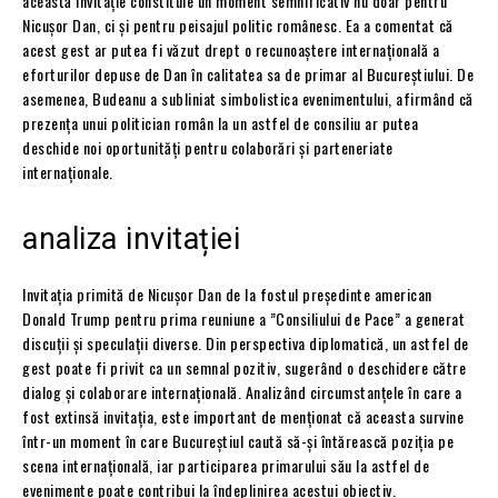
această invitație constituie un moment semnificativ nu doar pentru
Nicușor Dan, ci și pentru peisajul politic românesc. Ea a comentat că
acest gest ar putea fi văzut drept o recunoaștere internațională a
eforturilor depuse de Dan în calitatea sa de primar al Bucureștiului. De
asemenea, Budeanu a subliniat simbolistica evenimentului, afirmând că
prezența unui politician român la un astfel de consiliu ar putea
deschide noi oportunități pentru colaborări și parteneriate
internaționale.
analiza invitației
Invitația primită de Nicușor Dan de la fostul președinte american
Donald Trump pentru prima reuniune a ”Consiliului de Pace” a generat
discuții și speculații diverse. Din perspectiva diplomatică, un astfel de
gest poate fi privit ca un semnal pozitiv, sugerând o deschidere către
dialog și colaborare internațională. Analizând circumstanțele în care a
fost extinsă invitația, este important de menționat că aceasta survine
într-un moment în care Bucureștiul caută să-și întărească poziția pe
scena internațională, iar participarea primarului său la astfel de
evenimente poate contribui la îndeplinirea acestui obiectiv.