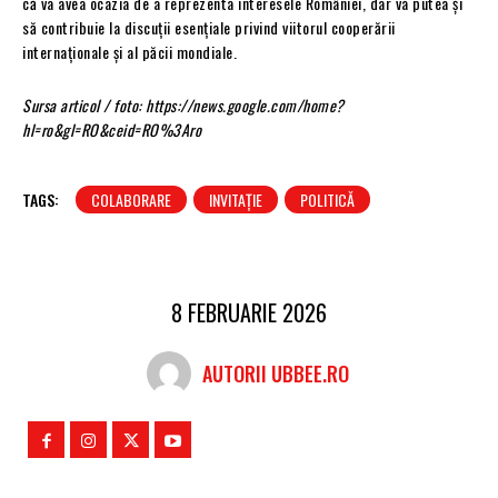
că va avea ocazia de a reprezenta interesele României, dar va putea și
să contribuie la discuții esențiale privind viitorul cooperării
internaționale și al păcii mondiale.
Sursa articol / foto: https://news.google.com/home?
hl=ro&gl=RO&ceid=RO%3Aro
TAGS:
COLABORARE
INVITAȚIE
POLITICĂ
8 FEBRUARIE 2026
AUTORII UBBEE.RO