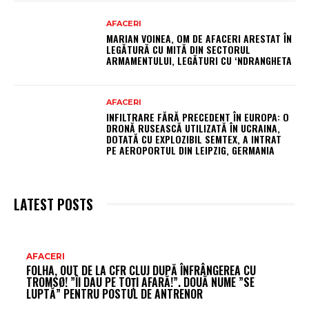
AFACERI
MARIAN VOINEA, OM DE AFACERI ARESTAT ÎN
LEGĂTURĂ CU MITĂ DIN SECTORUL
ARMAMENTULUI, LEGĂTURI CU ‘NDRANGHETA
AFACERI
INFILTRARE FĂRĂ PRECEDENT ÎN EUROPA: O
DRONĂ RUSEASCĂ UTILIZATĂ ÎN UCRAINA,
DOTATĂ CU EXPLOZIBIL SEMTEX, A INTRAT
PE AEROPORTUL DIN LEIPZIG, GERMANIA
LATEST POSTS
AR
AFACERI
FOLHA, OUT DE LA CFR CLUJ DUPĂ ÎNFRÂNGEREA CU
FR
TROMSØ! ”ÎI DAU PE TOȚI AFARĂ!”. DOUĂ NUME ”SE
LUPTĂ” PENTRU POSTUL DE ANTRENOR