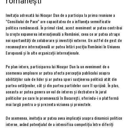
românești
Invitația adresată lui Nicușor Dan de a participa la prima reuniune a
”Consiliului de Pace” are capacitatea de a influența semnificativ
politica românească. În primul rând, acest eveniment ar putea contribui
la crește expunerea internațională a României, ceea ce ar putea atrage
noi oportunități de colaborare și investiții externe. Un astfel de gest de
recunoaștere internațională ar putea întări poziția României în Uniunea
Europeană și în alte organizații internaționale.
Pe plan intern, participarea lui Nicușor Dan la un eveniment de o
asemenea amploare ar putea afecta percepția publicului asupra
abilităților sale de lider și ar putea spori susținerea politică atât din
partea cetățenilor, cât și din partea partidelor care îl sprijină. În plus,
aceasta ar putea genera un val de interes și dezbatere în jurul
politicilor pe care le promovează în București, oferindu-i o platformă
mai largă pentru a-și prezenta viziunea și proiectele.
De asemenea, invitația ar putea avea implicații asupra dinamicii politice
interne, având potențialul de a intensifica competiția între diferiți