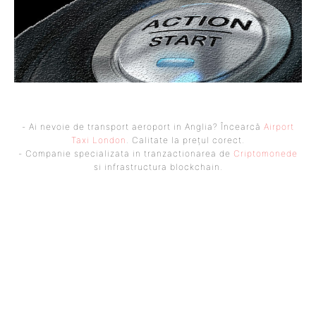
- Ai nevoie de transport aeroport in Anglia? Încearcă
Airport
Taxi London
. Calitate la prețul corect.
- Companie specializata in tranzactionarea de
Criptomonede
si infrastructura blockchain.
UBBEE
Ubbee.ro un site de știri / blog de noutăți, dedicat diseminării de
informații și actualități. Acesta oferă articole, reportaje și analize pe
teme diverse, de la evenimente curente la subiecte specifice de interes.
Este un spațiu digital pentru informare și educație. Contactati-ne