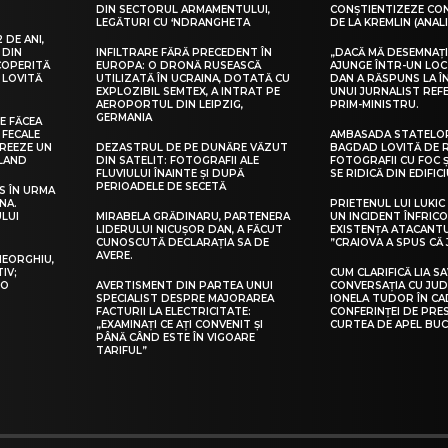
DIN SECTORUL ARMAMENTULUI,
CONȘTIENTIZEZE C
LEGĂTURI CU ‘NDRANGHETA
DE LA KREMLIN (ANALI
 DE ANI,
 DIN
INFILTRARE FĂRĂ PRECEDENT ÎN
„DACĂ MĂ DESEMNAȚI
COPERITĂ
EUROPA: O DRONĂ RUSEASCĂ
AJUNGE ÎNTR-UN LOC
 LOVITĂ
UTILIZATĂ ÎN UCRAINA, DOTATĂ CU
DAN A RĂSPUNS LA 
EXPLOZIBIL SEMTEX, A INTRAT PE
UNUI JURNALIST REF
AEROPORTUL DIN LEIPZIG,
PRIM-MINISTRU.
GERMANIA
E FĂCEA
 FECALE
AMBASADA STATELOR
CREEZE UN
DEZASTRUL DE PE DUNĂRE VĂZUT
BAGDAD LOVITĂ DE 
LAND
DIN SATELIT: FOTOGRAFII ALE
FOTOGRAFII CU FOC Ș
FLUVIULUI ÎNAINTE ȘI DUPĂ
SE RIDICĂ DIN EDIFIC
PERIOADELE DE SECETĂ
S ÎN URMA
NA.
PRIETENUL LUI LUKIC
LUI
MIRABELA GRĂDINARU, PARTENERA
UN INCIDENT ÎNFRIC
LIDERULUI NICUȘOR DAN, A FĂCUT
EXISTENȚA ATACANTU
CUNOSCUTĂ DECLARAȚIA SA DE
”CRAIOVA A SPUS CĂ
AVERE.
HEORGHIU,
IV;
CUM CLARIFICĂ LIA S
 O
AVERTISMENT DIN PARTEA UNUI
CONVERSAȚIA CU JU
SPECIALIST DESPRE MAJORAREA
IONELA TUDOR ÎN C
FACTURII LA ELECTRICITATE:
CONFERINȚEI DE PRES
„EXAMINAȚI CE AȚI CONVENIT ȘI
CURTEA DE APEL BUC
PÂNĂ CÂND ESTE ÎN VIGOARE
TARIFUL”