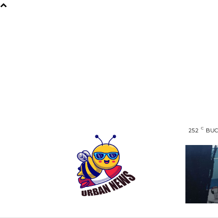
C
25.2
BUC