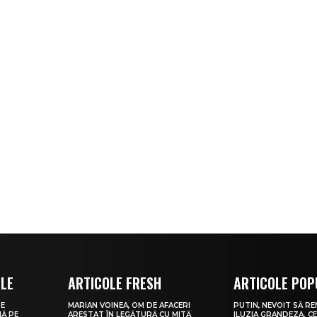
OLE
ARTICOLE FRESH
ARTICOLE POP
DE
MARIAN VOINEA, OM DE AFACERI
PUTIN, NEVOIT SĂ RE
Ă PE
ARESTAT ÎN LEGĂTURĂ CU MITĂ
ILUZIA GRANDEZA. CE