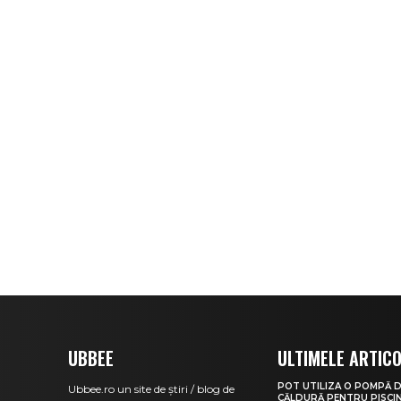
UBBEE
ULTIMELE ARTIC
POT UTILIZA O POMPĂ 
Ubbee.ro un site de știri / blog de
CĂLDURĂ PENTRU PISCIN