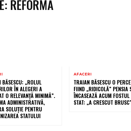
RE:
REFORMĂ
RI
AFACERI
N BĂSESCU: „ROLUL
TRAIAN BĂSESCU O PERCE
ILOR ÎN ALEGERI A
FIIND „RIDICOLĂ” PENSIA 
T O RELEVANȚĂ MINIMĂ”.
ÎNCASEAZĂ ACUM FOSTUL 
MA ADMINISTRATIVĂ,
STAT: „A CRESCUT BRUSC
RA SOLUȚIE PENTRU
NIZAREA STATULUI