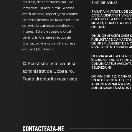
noutăți, dedicat diseminării de
TIMP DE IARNĂ?
informații și actualități. Acesta
TÂNĂRA ÎN VÂRSTĂ DE 22
oferă articole, reportaje și analize
CARE A DISPĂRUT VINERI
pe teme diverse, de la evenimente
BUCUREȘTI, A FOST DES
MORTĂ, DUPĂ CE A FOST
curente la subiecte specifice de
DE TREN.
interes. Este un spațiu digital
OMUL DE AFACERI CARE S
pentru informare și educație.
PUBLICITATE CU MATERII
Contactati-ne oricand la adresa:
DE URS PLĂNUIEȘTE SĂ 
RIVAL PENTRU DRACULA
contact@ubbee.ro
DECIZIA REALITATEA PLU
ÎNCHIDERII DICTATE DE C
© Acest site este creat si
COMUNICATELE AVOCATU
TELEVIZIUNII.
administrat de
Ubbee.ro
.
DOMINIC FRITZ: OANA G
Toate drepturile rezervate.
UN PLUS PENTRU EXECUT
ACȚIUNEA PENALĂ A CSM,
AMPLIFICARE FĂRĂ ROST
CONTACTEAZA-NE