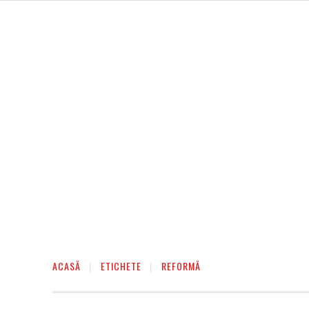
AFACERI
ENTERTAINMENT
HOME & D
ACASĂ
ETICHETE
REFORMĂ