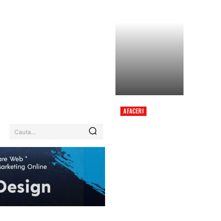
AFACERI
HARTA CLIMATICĂ
DETALIATĂ PE NIVEL
Cauta...
DE CARTIER PENTRU
UN ORAȘ DIN
ROMÂNIA. PRECIZIE DE
2 METRI ÎN CEEA CE
PRIVEȘTE
INUNDAȚIILE.