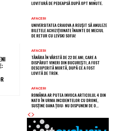
LOVITURĂ DE PEDEAPSĂ DUPĂ OPT MINUTE.
AFACERI
UNIVERSITATEA CRAIOVA A REUȘIT SĂ ANULEZE
BILETELE ACHIZIȚIONATE ÎNAINTE DE MECIUL
DE RETUR CU LEVSKI SOFIA!
AFACERI
TÂNĂRA ÎN VÂRSTĂ DE 22 DE ANI, CARE A
ENI
DISPĂRUT VINERI DIN BUCUREȘTI, A FOST
E:
DESCOPERITĂ MORTĂ, DUPĂ CE A FOST
LOVITĂ DE TREN.
OR
AFACERI
ROMÂNIA AR PUTEA INVOCA ARTICOLUL 4 DIN
NATO ÎN URMA INCIDENTELOR CU DRONE,
SUSȚINE OANA ȚOIU: NU DISPUNEM DE O…