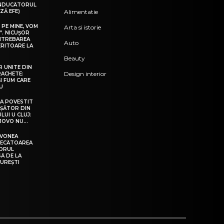
ONDUCĂTORUL
ZĂ EFE)
Alimentatie
 PE MINE, VOM
Arta si istorie
”. NICUȘOR
ÎNTREBAREA
Auto
ERITOARE LA
Beauty
 UNITE DIN
Design interior
RACHETE:
I FUM CARE
IU
 A POVESTIT
OȘĂTOR DIN
LUI U CLUJ:
 JOVO NU…
AVONEA
DECĂTOAREA
ADRUL
Ă DE LA
UREȘTI