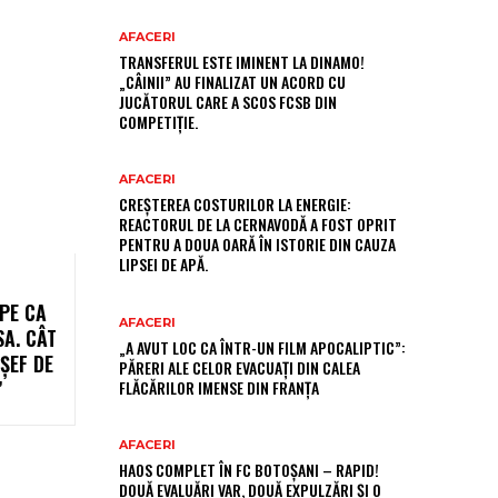
AFACERI
TRANSFERUL ESTE IMINENT LA DINAMO!
„CÂINII” AU FINALIZAT UN ACORD CU
JUCĂTORUL CARE A SCOS FCSB DIN
COMPETIȚIE.
AFACERI
CREȘTEREA COSTURILOR LA ENERGIE:
REACTORUL DE LA CERNAVODĂ A FOST OPRIT
PENTRU A DOUA OARĂ ÎN ISTORIE DIN CAUZA
LIPSEI DE APĂ.
PE CA
AFACERI
SA. CÂT
„A AVUT LOC CA ÎNTR-UN FILM APOCALIPTIC”:
ȘEF DE
PĂRERI ALE CELOR EVACUAȚI DIN CALEA
”
FLĂCĂRILOR IMENSE DIN FRANȚA
AFACERI
HAOS COMPLET ÎN FC BOTOȘANI – RAPID!
DOUĂ EVALUĂRI VAR, DOUĂ EXPULZĂRI ȘI O