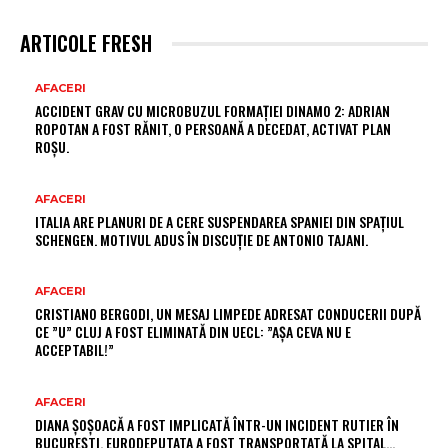
ARTICOLE FRESH
AFACERI
ACCIDENT GRAV CU MICROBUZUL FORMAȚIEI DINAMO 2: ADRIAN
ROPOTAN A FOST RĂNIT, O PERSOANĂ A DECEDAT, ACTIVAT PLAN
ROȘU.
AFACERI
ITALIA ARE PLANURI DE A CERE SUSPENDAREA SPANIEI DIN SPAȚIUL
SCHENGEN. MOTIVUL ADUS ÎN DISCUȚIE DE ANTONIO TAJANI.
AFACERI
CRISTIANO BERGODI, UN MESAJ LIMPEDE ADRESAT CONDUCERII DUPĂ
CE ”U” CLUJ A FOST ELIMINATĂ DIN UECL: ”AȘA CEVA NU E
ACCEPTABIL!”
AFACERI
DIANA ȘOȘOACĂ A FOST IMPLICATĂ ÎNTR-UN INCIDENT RUTIER ÎN
BUCUREȘTI. EURODEPUTATA A FOST TRANSPORTATĂ LA SPITAL…