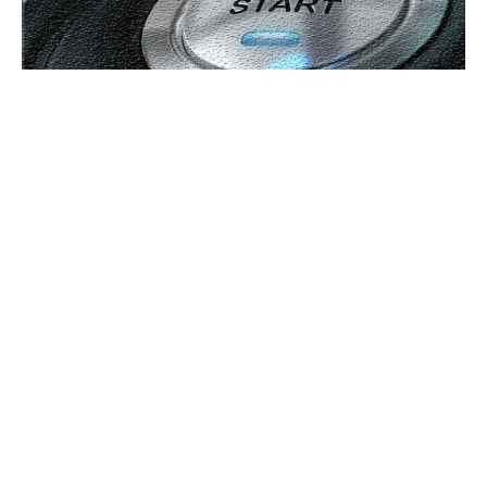
UBBEE
Ubbee.ro un site de știri / blog de noutăți, dedicat diseminării de
informații și actualități. Acesta oferă articole, reportaje și analize pe
teme diverse, de la evenimente curente la subiecte specifice de interes.
Este un spațiu digital pentru informare și educație. Contactati-ne
oricand la adresa: contact@ubbee.ro
© Acest site este creat si administrat de
Ubbee.ro
. Toate
drepturile rezervate.