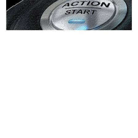
UBBEE
Ubbee.ro un site de știri / blog de noutăți, dedicat diseminării de
informații și actualități. Acesta oferă articole, reportaje și analize pe
teme diverse, de la evenimente curente la subiecte specifice de interes.
Este un spațiu digital pentru informare și educație. Contactati-ne
oricand la adresa: contact@ubbee.ro
© Acest site este creat si administrat de
Ubbee.ro
. Toate
drepturile rezervate.