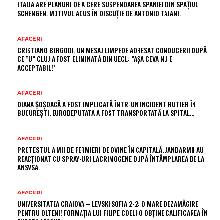
ITALIA ARE PLANURI DE A CERE SUSPENDAREA SPANIEI DIN SPAȚIUL
SCHENGEN. MOTIVUL ADUS ÎN DISCUȚIE DE ANTONIO TAJANI.
AFACERI
CRISTIANO BERGODI, UN MESAJ LIMPEDE ADRESAT CONDUCERII DUPĂ
CE ”U” CLUJ A FOST ELIMINATĂ DIN UECL: ”AȘA CEVA NU E
ACCEPTABIL!”
AFACERI
DIANA ȘOȘOACĂ A FOST IMPLICATĂ ÎNTR-UN INCIDENT RUTIER ÎN
BUCUREȘTI. EURODEPUTATA A FOST TRANSPORTATĂ LA SPITAL…
AFACERI
PROTESTUL A MII DE FERMIERI DE OVINE ÎN CAPITALĂ. JANDARMII AU
REACȚIONAT CU SPRAY-URI LACRIMOGENE DUPĂ ÎNTÂMPLAREA DE LA
ANSVSA.
AFACERI
UNIVERSITATEA CRAIOVA – LEVSKI SOFIA 2-2: O MARE DEZAMĂGIRE
PENTRU OLTENI! FORMAȚIA LUI FILIPE COELHO OBȚINE CALIFICAREA ÎN