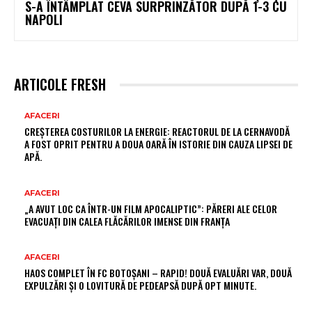
S-A ÎNTÂMPLAT CEVA SURPRINZĂTOR DUPĂ 1-3 CU
NAPOLI
ARTICOLE FRESH
AFACERI
CREȘTEREA COSTURILOR LA ENERGIE: REACTORUL DE LA CERNAVODĂ
A FOST OPRIT PENTRU A DOUA OARĂ ÎN ISTORIE DIN CAUZA LIPSEI DE
APĂ.
AFACERI
„A AVUT LOC CA ÎNTR-UN FILM APOCALIPTIC”: PĂRERI ALE CELOR
EVACUAȚI DIN CALEA FLĂCĂRILOR IMENSE DIN FRANȚA
AFACERI
HAOS COMPLET ÎN FC BOTOȘANI – RAPID! DOUĂ EVALUĂRI VAR, DOUĂ
EXPULZĂRI ȘI O LOVITURĂ DE PEDEAPSĂ DUPĂ OPT MINUTE.