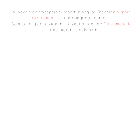
- Ai nevoie de transport aeroport in Anglia? Încearcă
Airport
Taxi London
. Calitate la prețul corect.
- Companie specializata in tranzactionarea de
Criptomonede
si infrastructura blockchain.
UBBEE
Ubbee.ro un site de știri / blog de noutăți, dedicat diseminării de
informații și actualități. Acesta oferă articole, reportaje și analize pe
teme diverse, de la evenimente curente la subiecte specifice de interes.
Este un spațiu digital pentru informare și educație. Contactati-ne
oricand la adresa: contact@ubbee.ro
© Acest site este creat si administrat de
Ubbee.ro
. Toate
drepturile rezervate.
ULTIMELE ARTICOLE