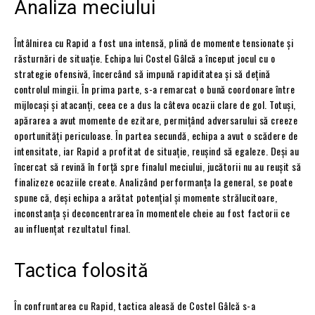
Analiza meciului
Întâlnirea cu Rapid a fost una intensă, plină de momente tensionate și
răsturnări de situație. Echipa lui Costel Gâlcă a început jocul cu o
strategie ofensivă, încercând să impună rapiditatea și să dețină
controlul mingii. În prima parte, s-a remarcat o bună coordonare între
mijlocași și atacanți, ceea ce a dus la câteva ocazii clare de gol. Totuși,
apărarea a avut momente de ezitare, permițând adversarului să creeze
oportunități periculoase. În partea secundă, echipa a avut o scădere de
intensitate, iar Rapid a profitat de situație, reușind să egaleze. Deși au
încercat să revină în forță spre finalul meciului, jucătorii nu au reușit să
finalizeze ocaziile create. Analizând performanța la general, se poate
spune că, deși echipa a arătat potențial și momente strălucitoare,
inconstanța și deconcentrarea în momentele cheie au fost factorii ce
au influențat rezultatul final.
Tactica folosită
În confruntarea cu Rapid, tactica aleasă de Costel Gâlcă s-a