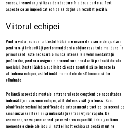
succes, inconstanța și lipsa de adaptare în a doua parte au fost
aspecte ce au împiedicat echipa să obțină un rezultat pozitiv.
Viitorul echipei
Pentru viitor, echipa lui Costel Gâlcă are nevoie de o serie de ajustări
pentru a-și îmbunătăți performanțele și a obține rezultate mai bune. În
primul rând, este necesară o muncă intensă la nivelul mentalității
jucătorilor, pentru a asigura o concentrare constantă pe toată durata
meciului. Costel Gâlcă a subliniat că este esențial să se lucreze la
atitudinea echipei, astfel încât momentele de slăbiciune să fie
eliminate.
Pe lângă aspectele mentale, antrenorul este conștient de necesitatea
îmbunătățirii coeziunii echipei, atât defensiv cât și ofensiv. Sunt
planificate sesiuni intensificate de antrenamente tactice, cu accent pe
sincronizarea între linii și îmbunătățirea tranzițiilor rapide. De
asemenea, se va pune accent pe creșterea capacității de a gestiona
momentele cheie ale jocului, astfel încât echipa să poată menține