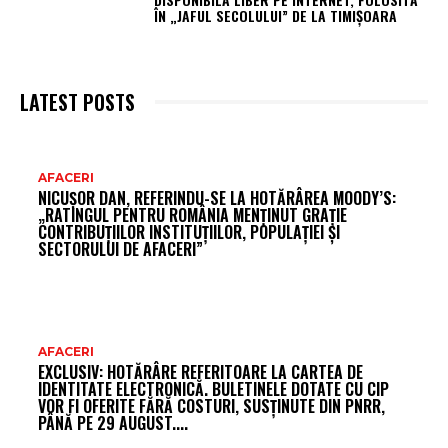
ÎN „JAFUL SECOLULUI” DE LA TIMIȘOARA
LATEST POSTS
AR
AFACERI
NICUȘOR DAN, REFERINDU-SE LA HOTĂRÂREA MOODY’S:
FR
„RATINGUL PENTRU ROMÂNIA MENȚINUT GRAȚIE
CONTRIBUȚIILOR INSTITUȚIILOR, POPULAȚIEI ȘI
SECTORULUI DE AFACERI”
AFACERI
EXCLUSIV: HOTĂRÂRE REFERITOARE LA CARTEA DE
IDENTITATE ELECTRONICĂ. BULETINELE DOTATE CU CIP
VOR FI OFERITE FĂRĂ COSTURI, SUSȚINUTE DIN PNRR,
PÂNĂ PE 29 AUGUST....