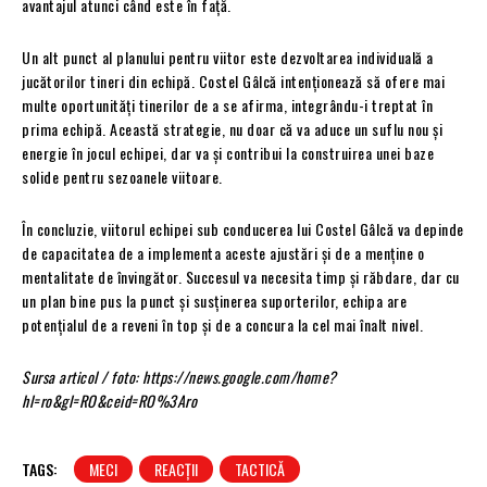
avantajul atunci când este în față.
Un alt punct al planului pentru viitor este dezvoltarea individuală a
jucătorilor tineri din echipă. Costel Gâlcă intenționează să ofere mai
multe oportunități tinerilor de a se afirma, integrându-i treptat în
prima echipă. Această strategie, nu doar că va aduce un suflu nou și
energie în jocul echipei, dar va și contribui la construirea unei baze
solide pentru sezoanele viitoare.
În concluzie, viitorul echipei sub conducerea lui Costel Gâlcă va depinde
de capacitatea de a implementa aceste ajustări și de a menține o
mentalitate de învingător. Succesul va necesita timp și răbdare, dar cu
un plan bine pus la punct și susținerea suporterilor, echipa are
potențialul de a reveni în top și de a concura la cel mai înalt nivel.
Sursa articol / foto: https://news.google.com/home?
hl=ro&gl=RO&ceid=RO%3Aro
TAGS:
MECI
REACȚII
TACTICĂ