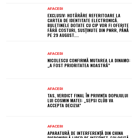
AFACERI
EXCLUSIV: HOTĂRÂRE REFERITOARE LA
CARTEA DE IDENTITATE ELECTRONICĂ.
BULETINELE DOTATE CU CIP VOR FI OFERITE
FĂRĂ COSTURI, SUSȚINUTE DIN PNRR, PÂNĂ
PE 29 AUGUST....
AFACERI
NICOLESCU CONFIRMĂ MUTAREA LA DINAMO:
„A FOST PRIORITATEA NOASTRĂ”
AFACERI
TAS, VERDICT FINAL ÎN PRIVINȚA DOPAJULUI
LUI COSMIN MATEI: „SEPSI CLUB VA
ACCEPTA DECIZIA”
AFACERI
APARATURĂ DE INTERFERENȚĂ DIN CHINA
DISPONIBILĂ LIBER PE INTERNET, FOLOSITĂ