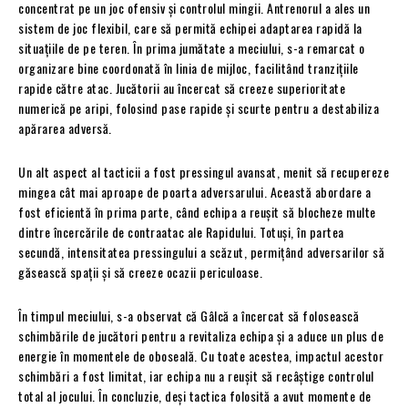
concentrat pe un joc ofensiv și controlul mingii. Antrenorul a ales un
sistem de joc flexibil, care să permită echipei adaptarea rapidă la
situațiile de pe teren. În prima jumătate a meciului, s-a remarcat o
organizare bine coordonată în linia de mijloc, facilitând tranzițiile
rapide către atac. Jucătorii au încercat să creeze superioritate
numerică pe aripi, folosind pase rapide și scurte pentru a destabiliza
apărarea adversă.
Un alt aspect al tacticii a fost pressingul avansat, menit să recupereze
mingea cât mai aproape de poarta adversarului. Această abordare a
fost eficientă în prima parte, când echipa a reușit să blocheze multe
dintre încercările de contraatac ale Rapidului. Totuși, în partea
secundă, intensitatea pressingului a scăzut, permițând adversarilor să
găsească spații și să creeze ocazii periculoase.
În timpul meciului, s-a observat că Gâlcă a încercat să folosească
schimbările de jucători pentru a revitaliza echipa și a aduce un plus de
energie în momentele de oboseală. Cu toate acestea, impactul acestor
schimbări a fost limitat, iar echipa nu a reușit să recâștige controlul
total al jocului. În concluzie, deși tactica folosită a avut momente de