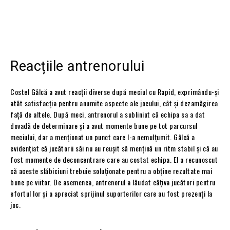
Reacțiile antrenorului
Costel Gâlcă a avut reacții diverse după meciul cu Rapid, exprimându-și
atât satisfacția pentru anumite aspecte ale jocului, cât și dezamăgirea
față de altele. După meci, antrenorul a subliniat că echipa sa a dat
dovadă de determinare și a avut momente bune pe tot parcursul
meciului, dar a menționat un punct care l-a nemulțumit. Gâlcă a
evidențiat că jucătorii săi nu au reușit să mențină un ritm stabil și că au
fost momente de deconcentrare care au costat echipa. El a recunoscut
că aceste slăbiciuni trebuie soluționate pentru a obține rezultate mai
bune pe viitor. De asemenea, antrenorul a lăudat câțiva jucători pentru
efortul lor și a apreciat sprijinul suporterilor care au fost prezenți la
joc.