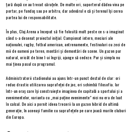
țară după ce au trecut căruțele. De multe ori, suporterul dădea vina pe
portar, pe fundaș sau pe arbitru, dar adevărul e că și terenul își cerea
partea lui de responsabilitate.
În plus, Cluj Arena a început să fie folosită mult peste ce s-a imaginat
când s-a desenat proiectul inițial. Campionat intern, meciuri ale
naționalei, rugby, fotbal american, antrenamente, festivaluri cu zeci de
mii de oameni pe teren, montări și demontări de scene. Un gazon pur
natural, oricât de bine l-ai îngriji, ajunge să cedeze. Pur și simplu nu
mai ținea pasul cu programul.
Administratorii stadionului au ajuns într-un punct destul de clar: ori
reduc drastic utilizarea suprafeței de joc, ori schimbă filosofia. Iar
într-un oraș care își construiește imaginea de capitală a sportului și a
evenimentelor, varianta cu „mai puține evenimente” nici nu era de luat
în calcul. De aici a pornit ideea trecerii la un gazon hibrid de ultimă
generație, în aceeași familie cu suprafețele pe care joacă marile cluburi
din Europa.