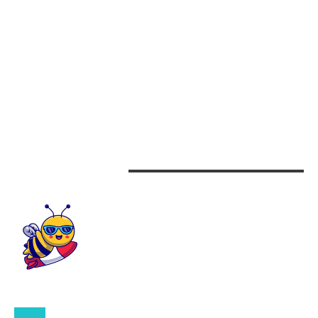
Afaceri
Alimentatie
Arta si istorie
Auto
Beauty
Design interior
CONTACTEAZA-NE