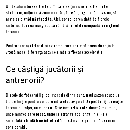
Un detaliu interesant e felul în care se țin marginile. Pe multe
stadioane, colțurile și zonele de lângă tușă ajung, după un sezon, să
arate ca o grădină răscolită. Aici, consolidarea dată de fibrele
sintetice face ca marginea să rămână la fel de compactă ca mijlocul
terenului.
Pentru fundașii laterali și extreme, care schimbă brusc direcția la
viteză mare, diferența asta se simte la fiecare accelerație.
Ce câștigă jucătorii și
antrenorii?
Dincolo de fotografii și de impresia din tribune, noul gazon aduce un
tip de liniște pentru cei care intră efectiv pe el. Un jucător își cunoaște
terenul cu talpa, nu cu ochiul. Știe instinctiv unde alunecă mai mult,
unde mingea sare prost, unde se strânge apa lângă linie. Pe o
suprafață hibridă bine întreținută, aceste zone-problemă se reduc
considerabil.