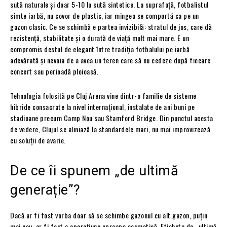
sută naturale și doar 5-10 la sută sintetice. La suprafață, fotbalistul
simte iarbă, nu covor de plastic, iar mingea se comportă ca pe un
gazon clasic. Ce se schimbă e partea invizibilă: stratul de jos, care dă
rezistență, stabilitate și o durată de viață mult mai mare. E un
compromis destul de elegant între tradiția fotbalului pe iarbă
adevărată și nevoia de a avea un teren care să nu cedeze după fiecare
concert sau perioadă ploioasă.
Tehnologia folosită pe Cluj Arena vine dintr-o familie de sisteme
hibride consacrate la nivel internațional, instalate de ani buni pe
stadioane precum Camp Nou sau Stamford Bridge. Din punctul acesta
de vedere, Clujul se aliniază la standardele mari, nu mai improvizează
cu soluții de avarie.
De ce îi spunem „de ultimă
generație”?
Dacă ar fi fost vorba doar să se schimbe gazonul cu alt gazon, puțin
mai nou, ar fi fost o operațiune aproape cosmetică. Eticheta de „ultimă