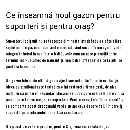
Ce înseamnă noul gazon pentru
suporteri și pentru oraș?
Suporterul obișnuit nu se trezește dimineața întrebându-se câte fibre
sintetice are gazonul, dar simte imediat când ceva e în neregulă. Vede
mingea frânând brusc într-o baltă, vede cum un atac promițător se
termină într-un smoc de pământ și, inevitabil, oftează: de ce la alții se
poate și la noi nu?
Un gazon hibrid de ultimă generație transmite, fără multe explicații,
ideea că stadionul este tratat ca o infrastructură serioasă, de nivel
înalt, nu ca un teren secundar. Mesajul se duce spre echipele care vin să
joace, spre televiziuni, spre suporteri. Pentru oraș, felul în care arată și
se comportă acest dreptunghi verde spune ceva despre felul în care își
respectă propriile ambiții sportive și culturale.
Din punct de vedere practic, pentru Cluj noua suprafață de joc