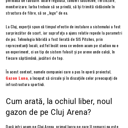
perioadă de răbdare: udare regulată, tunderi succesive, fertilizare,
monitorizare. Iarba trebuie să se prindă, să își trimită rădăcinile în
structura de fibre, să se „lege” de ea.
La Cluj, experții spun că timpul efectiv de instalare a sistemului a fost
surprinzător de scurt, iar suprafața a ajuns relativ repede la parametri
de joc. Tehnologia hibridă a fost livrată de SIS Pitches, prin
reprezentanți locali, astfel încât ceea ce vedem acum pe stadion nu e
un experiment, ci un tip de sistem folosit și pe arene unde calcă, în
fiecare săptămână, jucători de top.
În acest context, numele companiei care a pus în operă proiectul,
Gazon Luna
, a început să circule și în discuțiile celor preocupați de
infrastructura sportivă.
Cum arată, la ochiul liber, noul
gazon de pe Cluj Arena?
Dacă intri acum pe Cluj Arena, primul lucru pe care îl remarci nu este