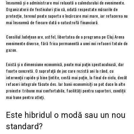
înseamnă și o administrare mai relaxată a calendarului de evenimente.
Organizatorii de festivaluri știu că, odată respectate măsurile de
protecție, terenul poate suporta o încărcare mai mare, iar refacerea nu
mai înseamnă de fiecare dată o catastrofă financiară.
Consiliul Județean are, astfel, libertatea de a programa pe Cluj Arena
evenimente diverse, fără frica permanentă a unei noi refaceri totale de
gazon.
Există și o dimensiune economică, poate mai puțin spectaculoasă, dar
foarte concretă. O suprafață de joc care rezistă ani la rând, cu
intervenții rapide și bine țintite, costă mai puțin, la final de ciclu, decât
refaceri integrale făcute des. Iar banii economisiți se pot duce în alte
proiecte: tribune mai confortabile, facilități pentru suporteri, condiții
mai bune pentru atleți.
Este hibridul o modă sau un nou
standard?