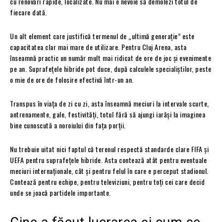
cu renovări rapide, localizate. Nu mai e nevoie să demolezi totul de
fiecare dată.
Un alt element care justifică termenul de „ultimă generație” este
capacitatea clar mai mare de utilizare. Pentru Cluj Arena, asta
înseamnă practic un număr mult mai ridicat de ore de joc și evenimente
pe an. Suprafețele hibride pot duce, după calculele specialiștilor, peste
o mie de ore de folosire efectivă într-un an.
Transpus în viața de zi cu zi, asta înseamnă meciuri la intervale scurte,
antrenamente, gale, festivități, totul fără să ajungi iarăși la imaginea
bine cunoscută a noroiului din fața porții.
Nu trebuie uitat nici faptul că terenul respectă standarde clare FIFA și
UEFA pentru suprafețele hibride. Asta contează atât pentru eventuale
meciuri internaționale, cât și pentru felul în care e perceput stadionul.
Contează pentru echipe, pentru televiziuni, pentru toți cei care decid
unde se joacă partidele importante.