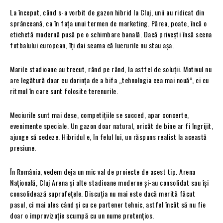
La început, când s-a vorbit de gazon hibrid la Cluj, unii au ridicat din
sprânceană, ca în fața unui termen de marketing. Părea, poate, încă o
etichetă modernă pusă pe o schimbare banală. Dacă privești însă scena
fotbalului european, îți dai seama că lucrurile nu stau așa.
Marile stadioane au trecut, rând pe rând, la astfel de soluții. Motivul nu
are legătură doar cu dorința de a bifa „tehnologia cea mai nouă”, ci cu
ritmul în care sunt folosite terenurile.
Meciurile sunt mai dese, competițiile se succed, apar concerte,
evenimente speciale. Un gazon doar natural, oricât de bine ar fi îngrijit,
ajunge să cedeze. Hibridul e, în felul lui, un răspuns realist la această
presiune.
În România, vedem deja un mic val de proiecte de acest tip. Arena
Națională, Cluj Arena și alte stadioane moderne și-au consolidat sau își
consolidează suprafețele. Discuția nu mai este dacă merită făcut
pasul, ci mai ales când și cu ce partener tehnic, astfel încât să nu fie
doar o improvizație scumpă cu un nume pretențios.