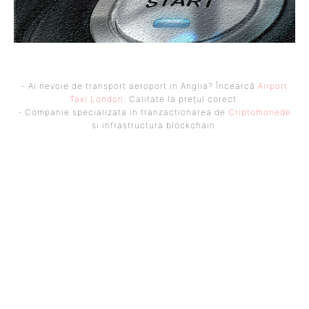
- Ai nevoie de transport aeroport in Anglia? Încearcă
Airport
Taxi London
. Calitate la prețul corect.
- Companie specializata in tranzactionarea de
Criptomonede
si infrastructura blockchain.
UBBEE
Ubbee.ro un site de știri / blog de noutăți, dedicat diseminării de
informații și actualități. Acesta oferă articole, reportaje și analize pe
teme diverse, de la evenimente curente la subiecte specifice de interes.
Este un spațiu digital pentru informare și educație. Contactati-ne
oricand la adresa: contact@ubbee.ro
© Acest site este creat si administrat de
Ubbee.ro
. Toate