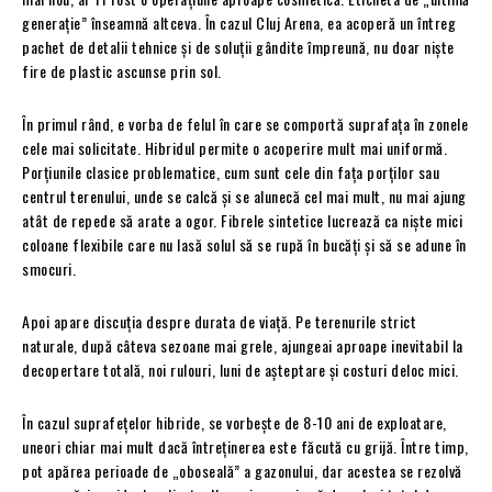
generație” înseamnă altceva. În cazul Cluj Arena, ea acoperă un întreg
pachet de detalii tehnice și de soluții gândite împreună, nu doar niște
fire de plastic ascunse prin sol.
În primul rând, e vorba de felul în care se comportă suprafața în zonele
cele mai solicitate. Hibridul permite o acoperire mult mai uniformă.
Porțiunile clasice problematice, cum sunt cele din fața porților sau
centrul terenului, unde se calcă și se alunecă cel mai mult, nu mai ajung
atât de repede să arate a ogor. Fibrele sintetice lucrează ca niște mici
coloane flexibile care nu lasă solul să se rupă în bucăți și să se adune în
smocuri.
Apoi apare discuția despre durata de viață. Pe terenurile strict
naturale, după câteva sezoane mai grele, ajungeai aproape inevitabil la
decopertare totală, noi rulouri, luni de așteptare și costuri deloc mici.
În cazul suprafețelor hibride, se vorbește de 8-10 ani de exploatare,
uneori chiar mai mult dacă întreținerea este făcută cu grijă. Între timp,
pot apărea perioade de „oboseală” a gazonului, dar acestea se rezolvă