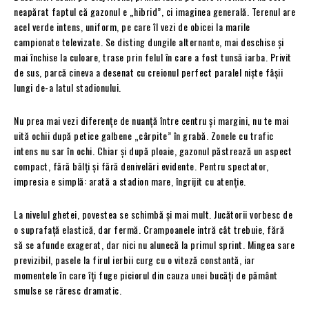
neapărat faptul că gazonul e „hibrid”, ci imaginea generală. Terenul are
acel verde intens, uniform, pe care îl vezi de obicei la marile
campionate televizate. Se disting dungile alternante, mai deschise și
mai închise la culoare, trase prin felul în care a fost tunsă iarba. Privit
de sus, parcă cineva a desenat cu creionul perfect paralel niște fâșii
lungi de-a latul stadionului.
Nu prea mai vezi diferențe de nuanță între centru și margini, nu te mai
uită ochii după petice galbene „cârpite” în grabă. Zonele cu trafic
intens nu sar în ochi. Chiar și după ploaie, gazonul păstrează un aspect
compact, fără bălți și fără denivelări evidente. Pentru spectator,
impresia e simplă: arată a stadion mare, îngrijit cu atenție.
La nivelul ghetei, povestea se schimbă și mai mult. Jucătorii vorbesc de
o suprafață elastică, dar fermă. Crampoanele intră cât trebuie, fără
să se afunde exagerat, dar nici nu alunecă la primul sprint. Mingea sare
previzibil, pasele la firul ierbii curg cu o viteză constantă, iar
momentele în care îți fuge piciorul din cauza unei bucăți de pământ
smulse se răresc dramatic.