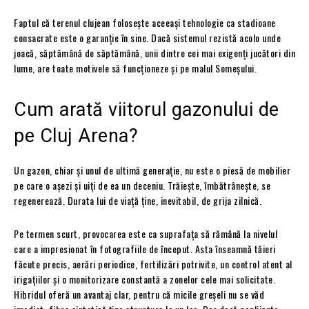
Faptul că terenul clujean folosește aceeași tehnologie ca stadioane
consacrate este o garanție în sine. Dacă sistemul rezistă acolo unde
joacă, săptămână de săptămână, unii dintre cei mai exigenți jucători din
lume, are toate motivele să funcționeze și pe malul Someșului.
Cum arată viitorul gazonului de
pe Cluj Arena?
Un gazon, chiar și unul de ultimă generație, nu este o piesă de mobilier
pe care o așezi și uiți de ea un deceniu. Trăiește, îmbătrânește, se
regenerează. Durata lui de viață ține, inevitabil, de grija zilnică.
Pe termen scurt, provocarea este ca suprafața să rămână la nivelul
care a impresionat în fotografiile de început. Asta înseamnă tăieri
făcute precis, aerări periodice, fertilizări potrivite, un control atent al
irigațiilor și o monitorizare constantă a zonelor cele mai solicitate.
Hibridul oferă un avantaj clar, pentru că micile greșeli nu se văd