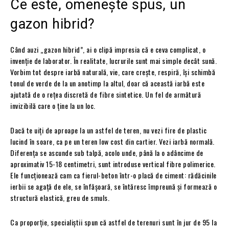
Ce este, omenește spus, un
gazon hibrid?
Când auzi „gazon hibrid”, ai o clipă impresia că e ceva complicat, o
invenție de laborator. În realitate, lucrurile sunt mai simple decât sună.
Vorbim tot despre iarbă naturală, vie, care crește, respiră, își schimbă
tonul de verde de la un anotimp la altul, doar că această iarbă este
ajutată de o rețea discretă de fibre sintetice. Un fel de armătură
invizibilă care o ține la un loc.
Dacă te uiți de aproape la un astfel de teren, nu vezi fire de plastic
lucind în soare, ca pe un teren low cost din cartier. Vezi iarbă normală.
Diferența se ascunde sub talpă, acolo unde, până la o adâncime de
aproximativ 15-18 centimetri, sunt introduse vertical fibre polimerice.
Ele funcționează cam ca fierul-beton într-o placă de ciment: rădăcinile
ierbii se agață de ele, se înfășoară, se întăresc împreună și formează o
structură elastică, greu de smuls.
Ca proporție, specialiștii spun că astfel de terenuri sunt în jur de 95 la