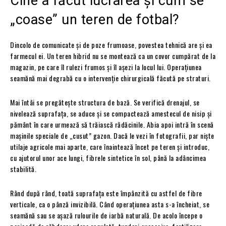
Cine a făcut lucrarea și cum se
„coase” un teren de fotbal?
Dincolo de comunicate și de poze frumoase, povestea tehnică are și ea
farmecul ei. Un teren hibrid nu se montează ca un covor cumpărat de la
magazin, pe care îl rulezi frumos și îl așezi la locul lui. Operațiunea
seamănă mai degrabă cu o intervenție chirurgicală făcută pe straturi.
Mai întâi se pregătește structura de bază. Se verifică drenajul, se
nivelează suprafața, se aduce și se compactează amestecul de nisip și
pământ în care urmează să trăiască rădăcinile. Abia apoi intră în scenă
mașinile speciale de „cusut” gazon. Dacă le vezi în fotografii, par niște
utilaje agricole mai aparte, care înaintează încet pe teren și introduc,
cu ajutorul unor ace lungi, fibrele sintetice în sol, până la adâncimea
stabilită.
Rând după rând, toată suprafața este împânzită cu astfel de fibre
verticale, ca o pânză invizibilă. Când operațiunea asta s-a încheiat, se
seamănă sau se așază rulourile de iarbă naturală. De acolo începe o