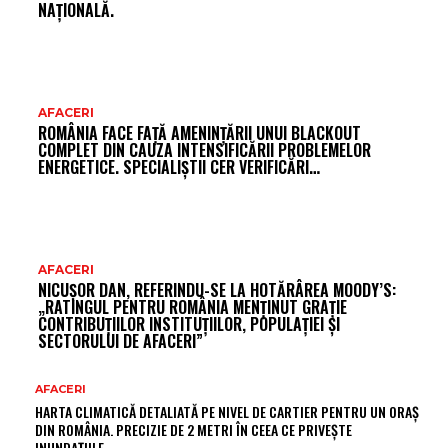
NAȚIONALĂ.
AFACERI
ROMÂNIA FACE FAȚĂ AMENINȚĂRII UNUI BLACKOUT
COMPLET DIN CAUZA INTENSIFICĂRII PROBLEMELOR
ENERGETICE. SPECIALIȘTII CER VERIFICĂRI…
AFACERI
NICUȘOR DAN, REFERINDU-SE LA HOTĂRÂREA MOODY’S:
„RATINGUL PENTRU ROMÂNIA MENȚINUT GRAȚIE
CONTRIBUȚIILOR INSTITUȚIILOR, POPULAȚIEI ȘI
SECTORULUI DE AFACERI”
AFACERI
HARTA CLIMATICĂ DETALIATĂ PE NIVEL DE CARTIER PENTRU UN ORAȘ
DIN ROMÂNIA. PRECIZIE DE 2 METRI ÎN CEEA CE PRIVEȘTE
INUNDAȚIILE.