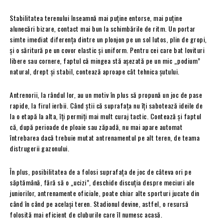
Stabilitatea terenului înseamnă mai puține entorse, mai puține
alunecări bizare, contact mai bun la schimbările de ritm. Un portar
simte imediat diferența dintre un plonjon pe un sol lutos, plin de gropi,
și o săritură pe un covor elastic și uniform. Pentru cei care bat lovituri
libere sau cornere, faptul că mingea stă așezată pe un mic „podium”
natural, drept și stabil, contează aproape cât tehnica șutului.
Antrenorii, la rândul lor, au un motiv în plus să propună un joc de pase
rapide, la firul ierbii. Când știi că suprafața nu îți sabotează ideile de
la o etapă la alta, îți permiți mai mult curaj tactic. Contează și faptul
că, după perioade de ploaie sau zăpadă, nu mai apare automat
întrebarea dacă trebuie mutat antrenamentul pe alt teren, de teama
distrugerii gazonului.
În plus, posibilitatea de a folosi suprafața de joc de câteva ori pe
săptămână, fără să o „ucizi”, deschide discuția despre meciuri ale
juniorilor, antrenamente oficiale, poate chiar alte sporturi jucate din
când în când pe același teren. Stadionul devine, astfel, o resursă
folosită mai eficient de cluburile care îl numesc acasă.