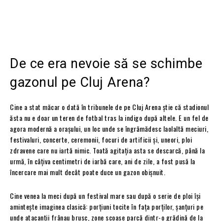
De ce era nevoie să se schimbe
gazonul pe Cluj Arena?
Cine a stat măcar o dată în tribunele de pe Cluj Arena știe că stadionul
ăsta nu e doar un teren de fotbal tras la indigo după altele. E un fel de
agora modernă a orașului, un loc unde se îngrămădesc laolaltă meciuri,
festivaluri, concerte, ceremonii, focuri de artificii și, uneori, ploi
zdravene care nu iartă nimic. Toată agitația asta se descarcă, până la
urmă, în câțiva centimetri de iarbă care, ani de zile, a fost pusă la
încercare mai mult decât poate duce un gazon obișnuit.
Cine venea la meci după un festival mare sau după o serie de ploi își
amintește imaginea clasică: porțiuni tocite în fața porților, șanțuri pe
unde atacanții frânau brusc, zone scoase parcă dintr-o grădină de la