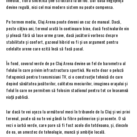
imediat, fibra sintetică ține structura la un loc. Dar dacă neglijența
devine regulă, nici cel mai modern sistem nu poate compensa.
Pe termen mediu, Cluj Arena poate deveni un caz de manual. Dacă,
peste câțiva ani, terenul arată în continuare bine, dacă festivalurile vin
și pleacă fără să lase urme grave, dacă jucătorii vorbesc despre
stabilitate și confort, gazonul hibrid va fi și un argument pentru
celelalte arene care ezită încă să facă pasul.
În fond, covorul verde de pe Cluj Arena devine un fel de barometru al
felului în care privim infrastructura sportivă. Nu este doar o peluză
fotogenică pentru transmisiuni TV, ci o construcție tehnică de care
depind sănătatea jucătorilor, calitatea meciurilor, imaginea orașului și
felul în care ne permitem să folosim stadionul pentru tot ce înseamnă
viață publică.
Iar dacă te vei așeza la următorul meci în tribunele de la Cluj și vei privi
terenul, poate că nu te vei gândi la fibre polimerice și procente. O să
vezi o iarbă verde, care pare să fi fost acolo din totdeauna, și, dincolo
de ea, un amestec de tehnologie, muncă și ambiție locală.