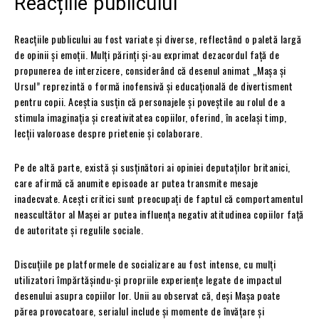
Reacțiile publicului
Reacțiile publicului au fost variate și diverse, reflectând o paletă largă
de opinii și emoții. Mulți părinți și-au exprimat dezacordul față de
propunerea de interzicere, considerând că desenul animat „Mașa și
Ursul” reprezintă o formă inofensivă și educațională de divertisment
pentru copii. Aceștia susțin că personajele și poveștile au rolul de a
stimula imaginația și creativitatea copiilor, oferind, în același timp,
lecții valoroase despre prietenie și colaborare.
Pe de altă parte, există și susținători ai opiniei deputaților britanici,
care afirmă că anumite episoade ar putea transmite mesaje
inadecvate. Acești critici sunt preocupați de faptul că comportamentul
neascultător al Mașei ar putea influența negativ atitudinea copiilor față
de autoritate și regulile sociale.
Discuțiile pe platformele de socializare au fost intense, cu mulți
utilizatori împărtășindu-și propriile experiențe legate de impactul
desenului asupra copiilor lor. Unii au observat că, deși Mașa poate
părea provocatoare, serialul include și momente de învățare și