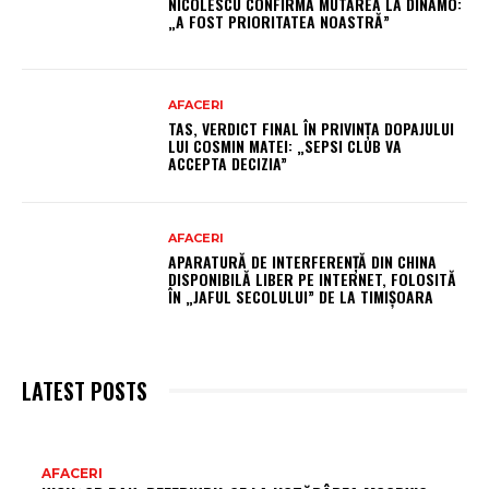
NICOLESCU CONFIRMĂ MUTAREA LA DINAMO:
„A FOST PRIORITATEA NOASTRĂ”
AFACERI
TAS, VERDICT FINAL ÎN PRIVINȚA DOPAJULUI
LUI COSMIN MATEI: „SEPSI CLUB VA
ACCEPTA DECIZIA”
AFACERI
APARATURĂ DE INTERFERENȚĂ DIN CHINA
DISPONIBILĂ LIBER PE INTERNET, FOLOSITĂ
ÎN „JAFUL SECOLULUI” DE LA TIMIȘOARA
LATEST POSTS
AR
AFACERI