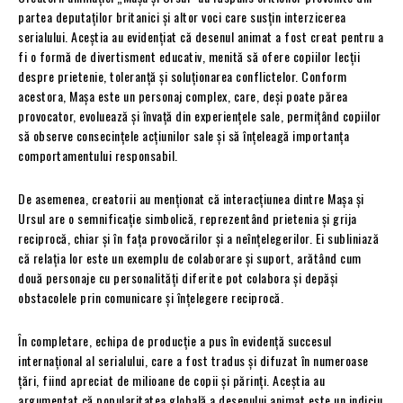
partea deputaților britanici și altor voci care susțin interzicerea
serialului. Aceștia au evidențiat că desenul animat a fost creat pentru a
fi o formă de divertisment educativ, menită să ofere copiilor lecții
despre prietenie, toleranță și soluționarea conflictelor. Conform
acestora, Mașa este un personaj complex, care, deși poate părea
provocator, evoluează și învață din experiențele sale, permițând copiilor
să observe consecințele acțiunilor sale și să înțeleagă importanța
comportamentului responsabil.
De asemenea, creatorii au menționat că interacțiunea dintre Mașa și
Ursul are o semnificație simbolică, reprezentând prietenia și grija
reciprocă, chiar și în fața provocărilor și a neînțelegerilor. Ei subliniază
că relația lor este un exemplu de colaborare și suport, arătând cum
două personaje cu personalități diferite pot colabora și depăși
obstacolele prin comunicare și înțelegere reciprocă.
În completare, echipa de producție a pus în evidență succesul
internațional al serialului, care a fost tradus și difuzat în numeroase
țări, fiind apreciat de milioane de copii și părinți. Aceștia au
argumentat că popularitatea globală a desenului animat este un indiciu