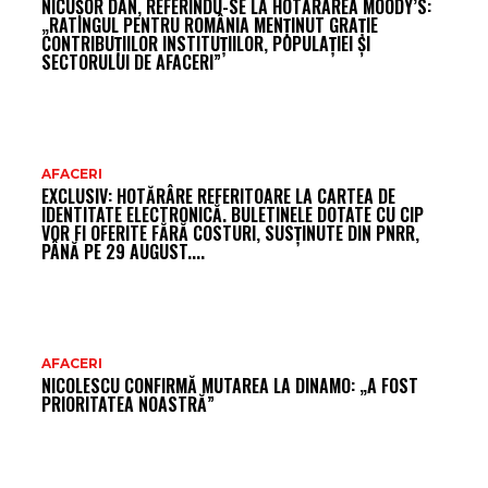
NICUȘOR DAN, REFERINDU-SE LA HOTĂRÂREA MOODY’S:
FR
„RATINGUL PENTRU ROMÂNIA MENȚINUT GRAȚIE
CONTRIBUȚIILOR INSTITUȚIILOR, POPULAȚIEI ȘI
SECTORULUI DE AFACERI”
AFACERI
EXCLUSIV: HOTĂRÂRE REFERITOARE LA CARTEA DE
IDENTITATE ELECTRONICĂ. BULETINELE DOTATE CU CIP
VOR FI OFERITE FĂRĂ COSTURI, SUSȚINUTE DIN PNRR,
PÂNĂ PE 29 AUGUST....
AFACERI
NICOLESCU CONFIRMĂ MUTAREA LA DINAMO: „A FOST
PRIORITATEA NOASTRĂ”