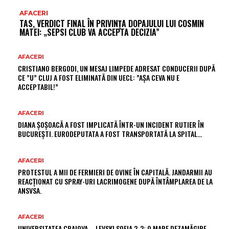
AFACERI
TAS, VERDICT FINAL ÎN PRIVINȚA DOPAJULUI LUI COSMIN
MATEI: „SEPSI CLUB VA ACCEPTA DECIZIA”
AFACERI
CRISTIANO BERGODI, UN MESAJ LIMPEDE ADRESAT CONDUCERII DUPĂ
CE ”U” CLUJ A FOST ELIMINATĂ DIN UECL: ”AȘA CEVA NU E
ACCEPTABIL!”
AFACERI
DIANA ȘOȘOACĂ A FOST IMPLICATĂ ÎNTR-UN INCIDENT RUTIER ÎN
BUCUREȘTI. EURODEPUTATA A FOST TRANSPORTATĂ LA SPITAL…
AFACERI
PROTESTUL A MII DE FERMIERI DE OVINE ÎN CAPITALĂ. JANDARMII AU
REACȚIONAT CU SPRAY-URI LACRIMOGENE DUPĂ ÎNTÂMPLAREA DE LA
ANSVSA.
AFACERI
UNIVERSITATEA CRAIOVA – LEVSKI SOFIA 2-2: O MARE DEZAMĂGIRE