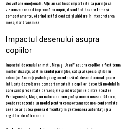
dezvoltare emoțională. Alții au subliniat importanța ca părinții să
vizioneze desenul împreună cu copiii, discutând despre teme și
comportamente, oferind astfel context și ghidare în interpretarea
mesajelor transmise.
Impactul desenului asupra
copiilor
Impactul desenului animat „Mașa și Ursul” asupra copiilor a fost tema
multor discuții, atât în rândul părinților, cât și al specialiștilor în
educație. Anumiți psihologi argumentează că desenul animat poate
influența dezvoltarea comportamentală a copiilor, datorită modului în
care sunt prezentate personajele și interacțiunile dintre acestea.
Protagonista, Mașa, cu natura sa energică și uneori neascultătoare,
poate reprezenta un model pentru comportamente non-conformiste,
ceea ce ar putea genera dificultăți în gestionarea autorității și a
regulilor de către copii.