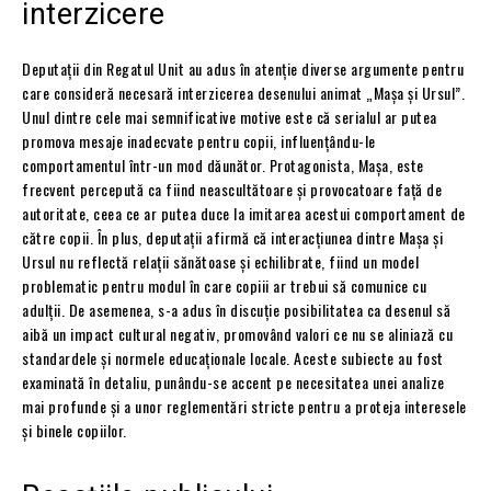
interzicere
Deputații din Regatul Unit au adus în atenție diverse argumente pentru
care consideră necesară interzicerea desenului animat „Mașa și Ursul”.
Unul dintre cele mai semnificative motive este că serialul ar putea
promova mesaje inadecvate pentru copii, influențându-le
comportamentul într-un mod dăunător. Protagonista, Mașa, este
frecvent percepută ca fiind neascultătoare și provocatoare față de
autoritate, ceea ce ar putea duce la imitarea acestui comportament de
către copii. În plus, deputații afirmă că interacțiunea dintre Mașa și
Ursul nu reflectă relații sănătoase și echilibrate, fiind un model
problematic pentru modul în care copiii ar trebui să comunice cu
adulții. De asemenea, s-a adus în discuție posibilitatea ca desenul să
aibă un impact cultural negativ, promovând valori ce nu se aliniază cu
standardele și normele educaționale locale. Aceste subiecte au fost
examinată în detaliu, punându-se accent pe necesitatea unei analize
mai profunde și a unor reglementări stricte pentru a proteja interesele
și binele copiilor.