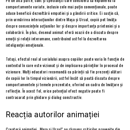
Pe de altă parte, sunt și specialiști care consideră că expunerea la
comportamente variate, inclusiv cele mai puțin convenționale, poate
aduce beneficii dezvoltării empatiei și a gândirii critice. Ei susțin că,
prin urmărirea interacțiunilor dintre Mașa și Ursul, copiii pot învăța
despre consecințele acțiunilor lor și despre importanța prieteniei și a
colaborării. În plus, desenul animat oferă ocazii de a discuta despre
emoții și relații interumane, contribuind astfel la dezvoltarea
inteligenței emoționale.
Totuși, efectul real al serialului asupra copiilor poate varia în funcție de
contextul în care este vizionat și de implicarea părinților în procesul de
vizionare. Mulți educatori recomandă ca părinții să fie prezenți alături
de copiii lor în timpul vizionării, astfel încât să poată discuta despre
comportamentele și temele prezentate, oferind un cadru de învățare și
reflecție. În acest fel, orice potențial efect negativ poate fi
contracarat prin ghidare și dialog constructiv.
Reacția autorilor animației
Creatorii animației „Mașa și Ursul” au răspuns criticilor provenite din