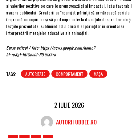
al valorilor pozitive pe care le promovează și al impactului său favorabil
asupra publicului. Creatorii au încurajat părinții să urmărească serialul
împreună cu copiii lor și să participe activ la discuțiile despre temele și
lecțiile prezentate, subliniind rolul crucial al părinților în orientarea
interpretării mesajelor educative ale animației.
Sursa articol / foto: https://news.google.com/home?
hl=ro&gl=RO&ceid=RO%3Aro
TAGS:
AUTORITATE
COMPORTAMENT
MAȘA
2 IULIE 2026
AUTORII UBBEE.RO