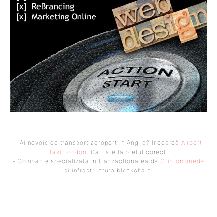
- Ai nevoie de transport aeroport in Anglia? Încearcă
Airport
Taxi London
. Calitate la prețul corect.
- Companie specializata in tranzactionarea de
Criptomonede
si infrastructura blockchain.