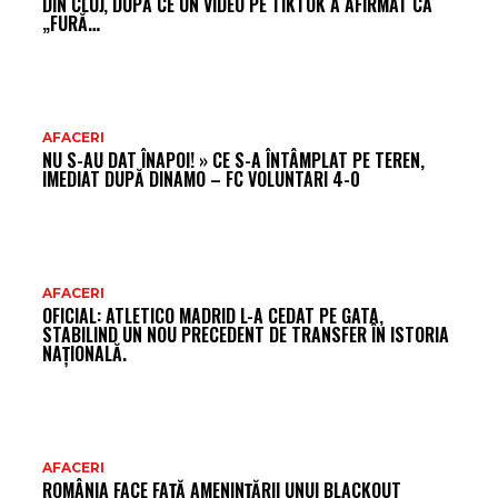
DIN CLUJ, DUPĂ CE UN VIDEO PE TIKTOK A AFIRMAT CĂ
„FURĂ…
AFACERI
NU S-AU DAT ÎNAPOI! » CE S-A ÎNTÂMPLAT PE TEREN,
IMEDIAT DUPĂ DINAMO – FC VOLUNTARI 4-0
AFACERI
OFICIAL: ATLETICO MADRID L-A CEDAT PE GATA,
STABILIND UN NOU PRECEDENT DE TRANSFER ÎN ISTORIA
NAȚIONALĂ.
AFACERI
ROMÂNIA FACE FAȚĂ AMENINȚĂRII UNUI BLACKOUT