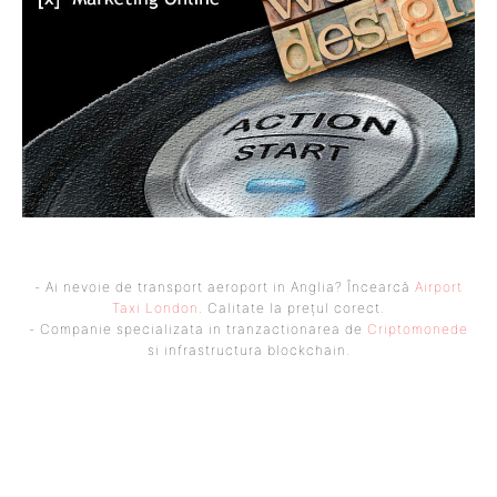
- Ai nevoie de transport aeroport in Anglia? Încearcă
Airport
Taxi London
. Calitate la prețul corect.
- Companie specializata in tranzactionarea de
Criptomonede
si infrastructura blockchain.
UBBEE