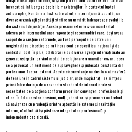
dinspre instituțiile interne, ci și din partea unor actori externi care au
încercat să influențeze deciziile magistraților. În contextul luptei
anticorupție, România a fost sub o atenție internațională sporită, iar
diverse organizații și entități străine au urmărit îndeaproape evoluțiile
din sistemul de justiție. Aceste presiuni externe s-au manifestat
adesea prin intermediul unor rapoarte și recomandări care, deși aveau
scopul de a susține reformele, au fost percepute de către unii
magistrați ca directive ce nu țineau cont de specificul național și de
contextul local. În plus, colaborările cu diverse agenții internaționale au
generat așteptări privind modul de soluționare a anumitor cazuri, ceea
ce a provocat un sentiment de supraveghere și judecată constantă din
partea unor factori externi. Aceste circumstanțe au dus la o atmosferă
de tensiune în cadrul sistemului judiciar, unde magistrații se simțeau
prinsi între dorința de a respecta standardele internaționale și
necesitatea de a acționa conform propriilor convingeri profesionale și
etice. În fața acestor presiuni, mulți judecători și procurori au trebuit
să navigheze cu prudență printre așteptările externe și realitățile
interne, căutând să își păstreze integritatea profesională și
independența decizională.