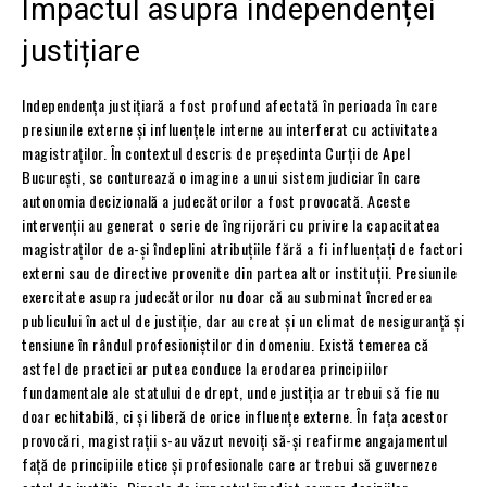
Impactul asupra independenței
justițiare
Independența justițiară a fost profund afectată în perioada în care
presiunile externe și influențele interne au interferat cu activitatea
magistraților. În contextul descris de președinta Curții de Apel
București, se conturează o imagine a unui sistem judiciar în care
autonomia decizională a judecătorilor a fost provocată. Aceste
intervenții au generat o serie de îngrijorări cu privire la capacitatea
magistraților de a-și îndeplini atribuțiile fără a fi influențați de factori
externi sau de directive provenite din partea altor instituții. Presiunile
exercitate asupra judecătorilor nu doar că au subminat încrederea
publicului în actul de justiție, dar au creat și un climat de nesiguranță și
tensiune în rândul profesioniștilor din domeniu. Există temerea că
astfel de practici ar putea conduce la erodarea principiilor
fundamentale ale statului de drept, unde justiția ar trebui să fie nu
doar echitabilă, ci și liberă de orice influențe externe. În fața acestor
provocări, magistrații s-au văzut nevoiți să-și reafirme angajamentul
față de principiile etice și profesionale care ar trebui să guverneze