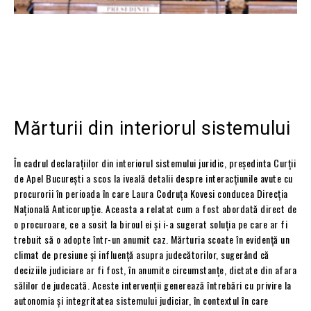
Mărturii din interiorul sistemului
În cadrul declarațiilor din interiorul sistemului juridic, președinta Curții
de Apel București a scos la iveală detalii despre interacțiunile avute cu
procurorii în perioada în care Laura Codruța Kovesi conducea Direcția
Națională Anticorupție. Aceasta a relatat cum a fost abordată direct de
o procuroare, ce a sosit la biroul ei și i-a sugerat soluția pe care ar fi
trebuit să o adopte într-un anumit caz. Mărturia scoate în evidență un
climat de presiune și influență asupra judecătorilor, sugerând că
deciziile judiciare ar fi fost, în anumite circumstanțe, dictate din afara
sălilor de judecată. Aceste intervenții generează întrebări cu privire la
autonomia și integritatea sistemului judiciar, în contextul în care