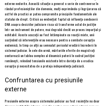
externe nedorite. Această situație a generat o serie de controverse în
rândul profesioniștilor din domeniu, mulți exprimându-și îngrijorarea că
astfel de practici ar putea compromite principiile fundamentale ale
statului de drept. Criticii au evidențiat faptul că influența conducerii
DNA asupra deciziilor judiciare risca să transforme actul de justiție
într-un instrument de putere, mai degrabă decât un proces imparțial și
echitabil. Aceste acuzații au fost întâmpinate cu reacții mixte, unii
susținând că intervențiile erau necesare pentru a combate corupția
endemică, în timp ce alții au semnalat pericolul erodării încrederii în
sistemul judiciar. În cele din urmă, mărturiile oferite de magistrați
conturează un tablou complex al dinamicii puterii în cadrul justiției
românești, relevând tensiunile existente între dorința de a eradica
corupția și necesitatea de a proteja independența judiciară.
Confruntarea cu presiunile
externe
Presiunile externe asupra sistemului judiciar au fost resimțite nu doar