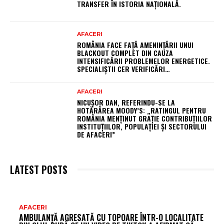
TRANSFER ÎN ISTORIA NAȚIONALĂ.
AFACERI
ROMÂNIA FACE FAȚĂ AMENINȚĂRII UNUI
BLACKOUT COMPLET DIN CAUZA
INTENSIFICĂRII PROBLEMELOR ENERGETICE.
SPECIALIȘTII CER VERIFICĂRI…
AFACERI
NICUȘOR DAN, REFERINDU-SE LA
HOTĂRÂREA MOODY’S: „RATINGUL PENTRU
ROMÂNIA MENȚINUT GRAȚIE CONTRIBUȚIILOR
INSTITUȚIILOR, POPULAȚIEI ȘI SECTORULUI
DE AFACERI”
LATEST POSTS
AR
AFACERI
AMBULANȚĂ AGRESATĂ CU TOPOARE ÎNTR-O LOCALITATE
FR