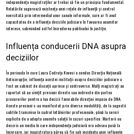
independența magistraților ar trebui să fie un principiu fundamental.
Relatările sugerează existența unei rețele de influență și control
exercitată prin intermediul unor canale informale, care ar fi avut
capacitatea de a influența deciziile judiciare în favoarea anumitor
interese, subminând astfel încrederea publicului în justiție.
Influența conducerii DNA asupra
deciziilor
În perioada în care Laura Codruța Kovesi a condus Direcția Națională
Anticorupție, influența acestei instituții asupra deciziilor judiciare a
fost un subiect de discuții aprinse și controverse. Mulți magistrați au
raportat că au simțit presiuni directe sau indirecte din partea
procurorilor pentru a lua decizii favorabile direcției impuse de DNA.
Aceste presiuni s-au manifestat prin diverse modalități, de la sugestii
subtile transmise în cadrul întâlnirilor profesionale, până la cereri
explicite de a adopta anumite soluții în cazuri specifice. Martorii au
descris un mediu în care independența judiciară era adesea pusă la
încercare, iar magistratura părea să fie sub incidența unor influențe