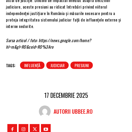
actul de justiție. Dincolo de impactul imediat asupra deciziilor
judiciare, aceste presiuni au ridicat întrebări privind viitorul
independenței justițiare în România și măsurile necesare pentru a
proteja integritatea sistemului judiciar față de influențele externe și
interne nedorite.
Sursa articol / foto: https://news.google.com/home?
hl=ro&gl=RO&ceid=RO%3Aro
TAGS:
INFLUENȚĂ
JUDICIAR
PRESIUNI
17 DECEMBRIE 2025
AUTORII UBBEE.RO