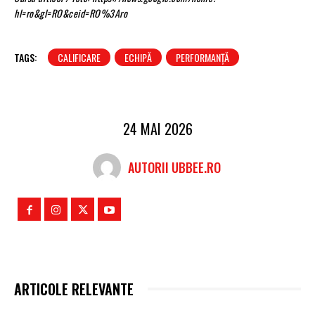
hl=ro&gl=RO&ceid=RO%3Aro
TAGS:
CALIFICARE
ECHIPĂ
PERFORMANȚĂ
24 MAI 2026
AUTORII UBBEE.RO
ARTICOLE RELEVANTE