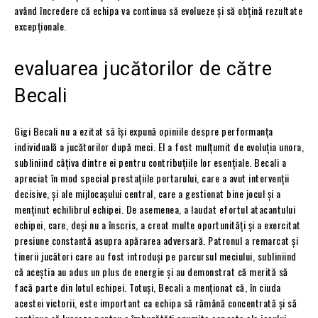
având încredere că echipa va continua să evolueze și să obțină rezultate
excepționale.
evaluarea jucătorilor de către
Becali
Gigi Becali nu a ezitat să își expună opiniile despre performanța
individuală a jucătorilor după meci. El a fost mulțumit de evoluția unora,
subliniind câțiva dintre ei pentru contribuțiile lor esențiale. Becali a
apreciat în mod special prestațiile portarului, care a avut intervenții
decisive, și ale mijlocașului central, care a gestionat bine jocul și a
menținut echilibrul echipei. De asemenea, a laudat efortul atacantului
echipei, care, deși nu a înscris, a creat multe oportunități și a exercitat
presiune constantă asupra apărarea adversară. Patronul a remarcat și
tinerii jucători care au fost introduși pe parcursul meciului, subliniind
că aceștia au adus un plus de energie și au demonstrat că merită să
facă parte din lotul echipei. Totuși, Becali a menționat că, în ciuda
acestei victorii, este important ca echipa să rămână concentrată și să