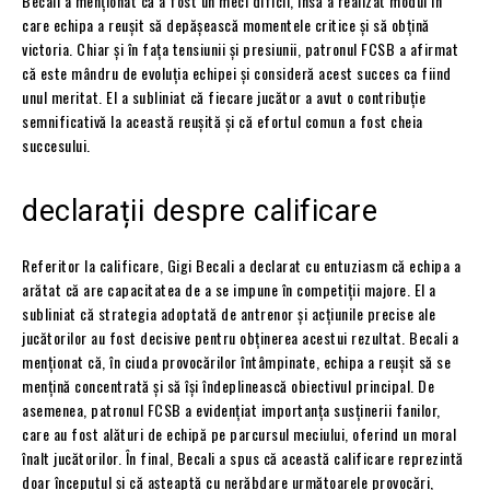
Becali a menționat că a fost un meci dificil, însă a realizat modul în
care echipa a reușit să depășească momentele critice și să obțină
victoria. Chiar și în fața tensiunii și presiunii, patronul FCSB a afirmat
că este mândru de evoluția echipei și consideră acest succes ca fiind
unul meritat. El a subliniat că fiecare jucător a avut o contribuție
semnificativă la această reușită și că efortul comun a fost cheia
succesului.
declarații despre calificare
Referitor la calificare, Gigi Becali a declarat cu entuziasm că echipa a
arătat că are capacitatea de a se impune în competiții majore. El a
subliniat că strategia adoptată de antrenor și acțiunile precise ale
jucătorilor au fost decisive pentru obținerea acestui rezultat. Becali a
menționat că, în ciuda provocărilor întâmpinate, echipa a reușit să se
mențină concentrată și să își îndeplinească obiectivul principal. De
asemenea, patronul FCSB a evidențiat importanța susținerii fanilor,
care au fost alături de echipă pe parcursul meciului, oferind un moral
înalt jucătorilor. În final, Becali a spus că această calificare reprezintă
doar începutul și că așteaptă cu nerăbdare următoarele provocări,