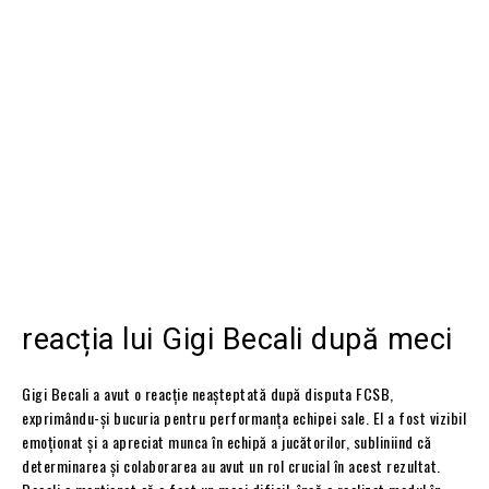
reacția lui Gigi Becali după meci
Gigi Becali a avut o reacție neașteptată după disputa FCSB,
exprimându-și bucuria pentru performanța echipei sale. El a fost vizibil
emoționat și a apreciat munca în echipă a jucătorilor, subliniind că
determinarea și colaborarea au avut un rol crucial în acest rezultat.