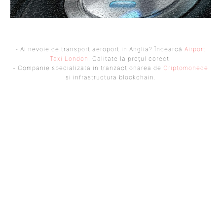
- Ai nevoie de transport aeroport in Anglia? Încearcă
Airport
Taxi London
. Calitate la prețul corect.
- Companie specializata in tranzactionarea de
Criptomonede
si infrastructura blockchain.
UBBEE
Ubbee.ro un site de știri / blog de noutăți, dedicat diseminării de
informații și actualități. Acesta oferă articole, reportaje și analize pe
teme diverse, de la evenimente curente la subiecte specifice de interes.
Este un spațiu digital pentru informare și educație. Contactati-ne
oricand la adresa: contact@ubbee.ro
© Acest site este creat si administrat de
Ubbee.ro
. Toate