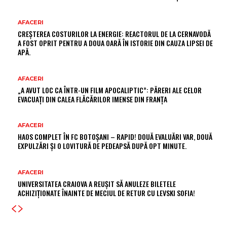
AFACERI
CREȘTEREA COSTURILOR LA ENERGIE: REACTORUL DE LA CERNAVODĂ
A FOST OPRIT PENTRU A DOUA OARĂ ÎN ISTORIE DIN CAUZA LIPSEI DE
APĂ.
AFACERI
„A AVUT LOC CA ÎNTR-UN FILM APOCALIPTIC”: PĂRERI ALE CELOR
EVACUAȚI DIN CALEA FLĂCĂRILOR IMENSE DIN FRANȚA
AFACERI
HAOS COMPLET ÎN FC BOTOȘANI – RAPID! DOUĂ EVALUĂRI VAR, DOUĂ
EXPULZĂRI ȘI O LOVITURĂ DE PEDEAPSĂ DUPĂ OPT MINUTE.
AFACERI
UNIVERSITATEA CRAIOVA A REUȘIT SĂ ANULEZE BILETELE
ACHIZIȚIONATE ÎNAINTE DE MECIUL DE RETUR CU LEVSKI SOFIA!