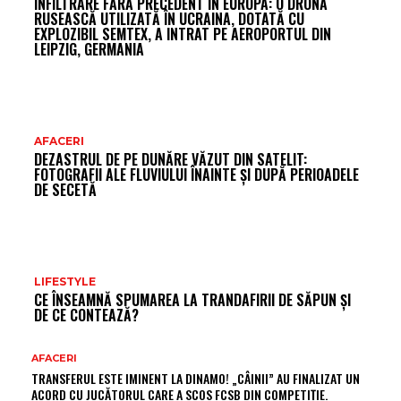
INFILTRARE FĂRĂ PRECEDENT ÎN EUROPA: O DRONĂ
RUSEASCĂ UTILIZATĂ ÎN UCRAINA, DOTATĂ CU
EXPLOZIBIL SEMTEX, A INTRAT PE AEROPORTUL DIN
LEIPZIG, GERMANIA
AFACERI
DEZASTRUL DE PE DUNĂRE VĂZUT DIN SATELIT:
FOTOGRAFII ALE FLUVIULUI ÎNAINTE ȘI DUPĂ PERIOADELE
DE SECETĂ
LIFESTYLE
CE ÎNSEAMNĂ SPUMAREA LA TRANDAFIRII DE SĂPUN ȘI
DE CE CONTEAZĂ?
AFACERI
TRANSFERUL ESTE IMINENT LA DINAMO! „CÂINII” AU FINALIZAT UN
ACORD CU JUCĂTORUL CARE A SCOS FCSB DIN COMPETIȚIE.