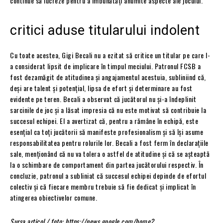
continue să lucreze pentru a îmbunătăți anumite aspecte ale jocului.
critici aduse titularului indolent
Cu toate acestea, Gigi Becali nu a ezitat să critice un titular pe care l-
a considerat lipsit de implicare în timpul meciului. Patronul FCSB a
fost dezamăgit de atitudinea și angajamentul acestuia, subliniind că,
deși are talent și potențial, lipsa de efort și determinare au fost
evidente pe teren. Becali a observat că jucătorul nu și-a îndeplinit
sarcinile de joc și a lăsat impresia că nu este motivat să contribuie la
succesul echipei. El a avertizat că, pentru a rămâne în echipă, este
esențial ca toți jucătorii să manifeste profesionalism și să își asume
responsabilitatea pentru rolurile lor. Becali a fost ferm în declarațiile
sale, menționând că nu va tolera o astfel de atitudine și că se așteaptă
la o schimbare de comportament din partea jucătorului respectiv. În
concluzie, patronul a subliniat că succesul echipei depinde de efortul
colectiv și că fiecare membru trebuie să fie dedicat și implicat în
atingerea obiectivelor comune.
Sursa articol / foto: https://news.google.com/home?