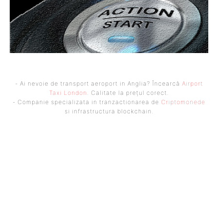
- Ai nevoie de transport aeroport in Anglia? Încearcă
Airport
Taxi London
. Calitate la prețul corect.
- Companie specializata in tranzactionarea de
Criptomonede
si infrastructura blockchain.
UBBEE
Ubbee.ro un site de știri / blog de noutăți, dedicat diseminării de
informații și actualități. Acesta oferă articole, reportaje și analize pe
teme diverse, de la evenimente curente la subiecte specifice de interes.
Este un spațiu digital pentru informare și educație. Contactati-ne
oricand la adresa: contact@ubbee.ro