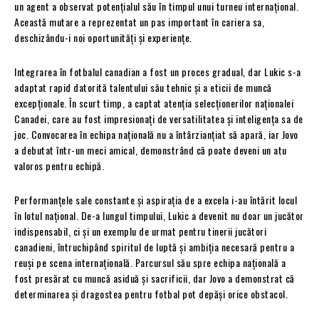
un agent a observat potențialul său în timpul unui turneu internațional.
Această mutare a reprezentat un pas important în cariera sa,
deschizându-i noi oportunități și experiențe.
Integrarea în fotbalul canadian a fost un proces gradual, dar Lukic s-a
adaptat rapid datorită talentului său tehnic și a eticii de muncă
excepționale. În scurt timp, a captat atenția selecționerilor naționalei
Canadei, care au fost impresionați de versatilitatea și inteligența sa de
joc. Convocarea în echipa națională nu a întârzianțiat să apară, iar Jovo
a debutat într-un meci amical, demonstrând că poate deveni un atu
valoros pentru echipă.
Performanțele sale constante și aspirația de a excela i-au întărit locul
în lotul național. De-a lungul timpului, Lukic a devenit nu doar un jucător
indispensabil, ci și un exemplu de urmat pentru tinerii jucători
canadieni, întruchipând spiritul de luptă și ambiția necesară pentru a
reuși pe scena internațională. Parcursul său spre echipa națională a
fost presărat cu muncă asiduă și sacrificii, dar Jovo a demonstrat că
determinarea și dragostea pentru fotbal pot depăși orice obstacol.