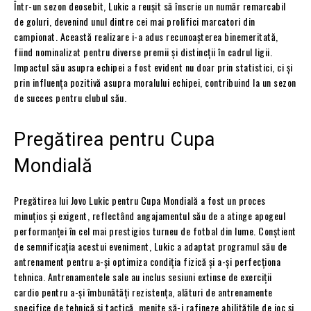
Într-un sezon deosebit, Lukic a reușit să înscrie un număr remarcabil
de goluri, devenind unul dintre cei mai prolifici marcatori din
campionat. Această realizare i-a adus recunoașterea binemeritată,
fiind nominalizat pentru diverse premii și distincții în cadrul ligii.
Impactul său asupra echipei a fost evident nu doar prin statistici, ci și
prin influența pozitivă asupra moralului echipei, contribuind la un sezon
de succes pentru clubul său.
Pregătirea pentru Cupa
Mondială
Pregătirea lui Jovo Lukic pentru Cupa Mondială a fost un proces
minuțios și exigent, reflectând angajamentul său de a atinge apogeul
performanței în cel mai prestigios turneu de fotbal din lume. Conștient
de semnificația acestui eveniment, Lukic a adaptat programul său de
antrenament pentru a-și optimiza condiția fizică și a-și perfecționa
tehnica. Antrenamentele sale au inclus sesiuni extinse de exerciții
cardio pentru a-și îmbunătăți rezistența, alături de antrenamente
specifice de tehnică și tactică, menite să-i rafineze abilitățile de joc și