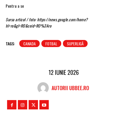
Pentru a se
Sursa articol / foto: https://news.google.com/home?
hl=ro&gl=RO&ceid=RO%3Aro
TAGS:
CANADA
FOTBAL
SUPERLIGĂ
12 IUNIE 2026
AUTORII UBBEE.RO