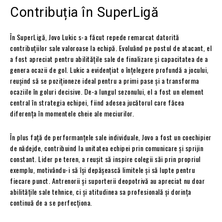
Contribuția în SuperLigă
În SuperLigă, Jovo Lukic s-a făcut repede remarcat datorită
contribuțiilor sale valoroase la echipă. Evoluând pe postul de atacant, el
a fost apreciat pentru abilitățile sale de finalizare și capacitatea de a
genera ocazii de gol. Lukic a evidențiat o înțelegere profundă a jocului,
reușind să se poziționeze ideal pentru a primi pase și a transforma
ocaziile în goluri decisive. De-a lungul sezonului, el a fost un element
central în strategia echipei, fiind adesea jucătorul care făcea
diferența în momentele cheie ale meciurilor.
În plus față de performanțele sale individuale, Jovo a fost un coechipier
de nădejde, contribuind la unitatea echipei prin comunicare și sprijin
constant. Lider pe teren, a reușit să inspire colegii săi prin propriul
exemplu, motivându-i să își depășească limitele și să lupte pentru
fiecare punct. Antrenorii și suporterii deopotrivă au apreciat nu doar
abilitățile sale tehnice, ci și atitudinea sa profesională și dorința
continuă de a se perfecționa.