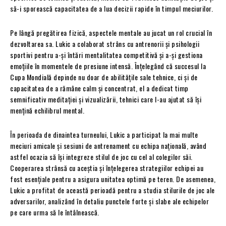
să-i sporească capacitatea de a lua decizii rapide în timpul meciurilor.
Pe lângă pregătirea fizică, aspectele mentale au jucat un rol crucial în
dezvoltarea sa. Lukic a colaborat strâns cu antrenorii și psihologii
sportivi pentru a-și întări mentalitatea competitivă și a-și gestiona
emoțiile în momentele de presiune intensă. Înțelegând că succesul la
Cupa Mondială depinde nu doar de abilitățile sale tehnice, ci și de
capacitatea de a rămâne calm și concentrat, el a dedicat timp
semnificativ meditației și vizualizării, tehnici care l-au ajutat să își
mențină echilibrul mental.
În perioada de dinaintea turneului, Lukic a participat la mai multe
meciuri amicale și sesiuni de antrenament cu echipa națională, având
astfel ocazia să își integreze stilul de joc cu cel al colegilor săi.
Cooperarea strânsă cu aceștia și înțelegerea strategiilor echipei au
fost esențiale pentru a asigura unitatea optimă pe teren. De asemenea,
Lukic a profitat de această perioadă pentru a studia stilurile de joc ale
adversarilor, analizând în detaliu punctele forte și slabe ale echipelor
pe care urma să le întâlnească.