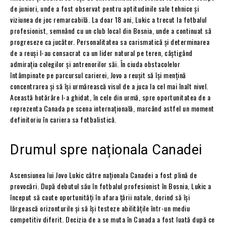
de juniori, unde a fost observat pentru aptitudinile sale tehnice și
viziunea de joc remarcabilă. La doar 18 ani, Lukic a trecut la fotbalul
profesionist, semnând cu un club local din Bosnia, unde a continuat să
progreseze ca jucător. Personalitatea sa carismatică și determinarea
de a reuși l-au consacrat ca un lider natural pe teren, câștigând
admirația colegilor și antrenorilor săi. În ciuda obstacolelor
întâmpinate pe parcursul carierei, Jovo a reușit să își mențină
concentrarea și să își urmărească visul de a juca la cel mai înalt nivel.
Această hotărâre l-a ghidat, în cele din urmă, spre oportunitatea de a
reprezenta Canada pe scena internațională, marcând astfel un moment
definitoriu în cariera sa fotbalistică.
Drumul spre naționala Canadei
Ascensiunea lui Jovo Lukic către naționala Canadei a fost plină de
provocări. După debutul său în fotbalul profesionist în Bosnia, Lukic a
început să caute oportunități în afara țării natale, dorind să își
lărgească orizonturile și să își testeze abilitățile într-un mediu
competitiv diferit. Decizia de a se muta în Canada a fost luată după ce