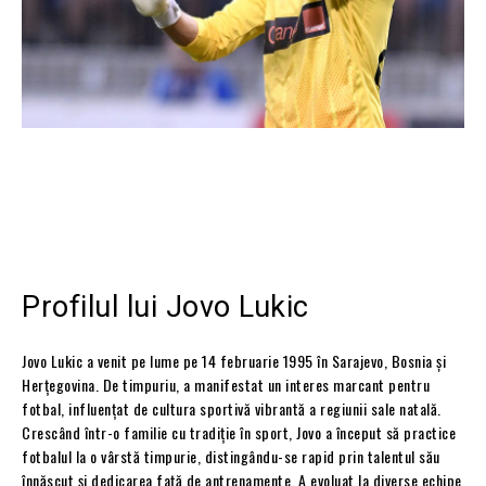
Profilul lui Jovo Lukic
Jovo Lukic a venit pe lume pe 14 februarie 1995 în Sarajevo, Bosnia și
Herțegovina. De timpuriu, a manifestat un interes marcant pentru
fotbal, influențat de cultura sportivă vibrantă a regiunii sale natală.
Crescând într-o familie cu tradiție în sport, Jovo a început să practice
fotbalul la o vârstă timpurie, distingându-se rapid prin talentul său
înnăscut și dedicarea față de antrenamente. A evoluat la diverse echipe