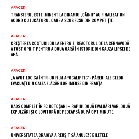
AFACERI
TRANSFERUL ESTE IMINENT LA DINAMO! „CÂINII” AU FINALIZAT UN
ACORD CU JUCĂTORUL CARE A SCOS FCSB DIN COMPETIȚIE.
AFACERI
CREȘTEREA COSTURILOR LA ENERGIE: REACTORUL DE LA CERNAVODĂ
A FOST OPRIT PENTRU A DOUA OARĂ ÎN ISTORIE DIN CAUZA LIPSEI DE
APĂ.
AFACERI
„A AVUT LOC CA ÎNTR-UN FILM APOCALIPTIC”: PĂRERI ALE CELOR
EVACUAȚI DIN CALEA FLĂCĂRILOR IMENSE DIN FRANȚA
AFACERI
HAOS COMPLET ÎN FC BOTOȘANI – RAPID! DOUĂ EVALUĂRI VAR, DOUĂ
EXPULZĂRI ȘI O LOVITURĂ DE PEDEAPSĂ DUPĂ OPT MINUTE.
AFACERI
UNIVERSITATEA CRAIOVA A REUȘIT SĂ ANULEZE BILETELE