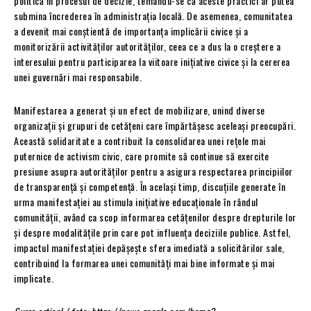
politică în procesul de decizie, temându-se că aceste practici ar putea
submina încrederea în administrația locală. De asemenea, comunitatea
a devenit mai conștientă de importanța implicării civice și a
monitorizării activităților autorităților, ceea ce a dus la o creștere a
interesului pentru participarea la viitoare inițiative civice și la cererea
unei guvernări mai responsabile.
Manifestarea a generat și un efect de mobilizare, unind diverse
organizații și grupuri de cetățeni care împărtășesc aceleași preocupări.
Această solidaritate a contribuit la consolidarea unei rețele mai
puternice de activism civic, care promite să continue să exercite
presiune asupra autorităților pentru a asigura respectarea principiilor
de transparență și competență. În același timp, discuțiile generate în
urma manifestației au stimula inițiative educaționale în rândul
comunității, având ca scop informarea cetățenilor despre drepturile lor
și despre modalitățile prin care pot influența deciziile publice. Astfel,
impactul manifestației depășește sfera imediată a solicitărilor sale,
contribuind la formarea unei comunități mai bine informate și mai
implicate.