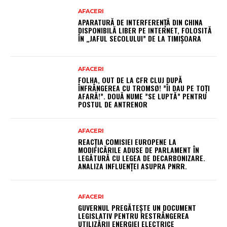
AFACERI
APARATURĂ DE INTERFERENȚĂ DIN CHINA
DISPONIBILĂ LIBER PE INTERNET, FOLOSITĂ
ÎN „JAFUL SECOLULUI” DE LA TIMIȘOARA
AFACERI
FOLHA, OUT DE LA CFR CLUJ DUPĂ
ÎNFRÂNGEREA CU TROMSØ! ”ÎI DAU PE TOȚI
AFARĂ!”. DOUĂ NUME ”SE LUPTĂ” PENTRU
POSTUL DE ANTRENOR
AFACERI
REACȚIA COMISIEI EUROPENE LA
MODIFICĂRILE ADUSE DE PARLAMENT ÎN
LEGĂTURĂ CU LEGEA DE DECARBONIZARE.
ANALIZA INFLUENȚEI ASUPRA PNRR.
AFACERI
GUVERNUL PREGĂTEȘTE UN DOCUMENT
LEGISLATIV PENTRU RESTRÂNGEREA
UTILIZĂRII ENERGIEI ELECTRICE