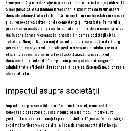
transparență și meritocrație în procesul de numire în funcții publice. El
a menționat că, deși înțelege preocupările exprimate de manifestanți,
deciziile administrative trebuie să fie conforme cu legislația în vigoare
și cu respectarea criteriilor de competență și integritate. Primarul a
promis că va analiza cu seriozitate toate propunerile de numiri și că va
lua în considerare recomandările venite din partea societății civile.
Totodată, Nicușor Dan a anunțat intenția de a crea un cadru de dialog
permanent cu organizațiile civile pentru a asigura o colaborare mai
eficientă și pentru a integra feedback-ul acestora în procesul
decizional. El a reiterat că scopul său principal este să asigure o
administrație eficientă și responsabilă, care să răspundă nevoilor reale
ale cetățenilor.
impactul asupra societății
Impactul asupra societății s-a făcut simțit rapid, manifestația
generând o dezbatere publică intensă privind modul în care sunt
gestionate numirile în funcțiile publice. Mulți cetățeni au început să își
exprime îngrijorarea cu privire la lipsa de transparență și influența