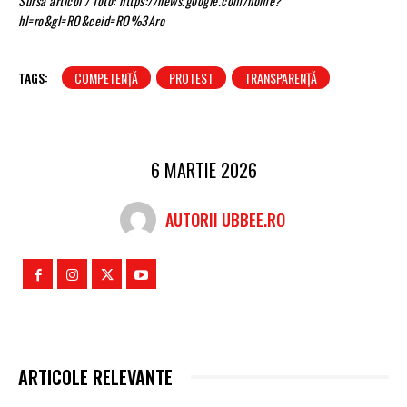
Sursa articol / foto: https://news.google.com/home?
hl=ro&gl=RO&ceid=RO%3Aro
TAGS:
COMPETENȚĂ
PROTEST
TRANSPARENȚĂ
6 MARTIE 2026
AUTORII UBBEE.RO
ARTICOLE RELEVANTE