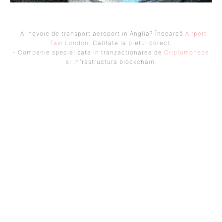
- Ai nevoie de transport aeroport in Anglia? Încearcă
Airport
Taxi London
. Calitate la prețul corect.
- Companie specializata in tranzactionarea de
Criptomonede
si infrastructura blockchain.
UBBEE
Ubbee.ro un site de știri / blog de noutăți, dedicat diseminării de
informații și actualități. Acesta oferă articole, reportaje și analize pe
teme diverse, de la evenimente curente la subiecte specifice de interes.
Este un spațiu digital pentru informare și educație. Contactati-ne
oricand la adresa: contact@ubbee.ro
© Acest site este creat si administrat de
Ubbee.ro
. Toate
drepturile rezervate.