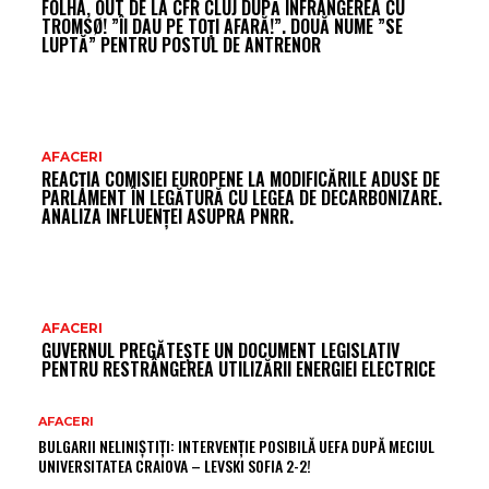
FOLHA, OUT DE LA CFR CLUJ DUPĂ ÎNFRÂNGEREA CU
TROMSØ! ”ÎI DAU PE TOȚI AFARĂ!”. DOUĂ NUME ”SE
LUPTĂ” PENTRU POSTUL DE ANTRENOR
AFACERI
REACȚIA COMISIEI EUROPENE LA MODIFICĂRILE ADUSE DE
PARLAMENT ÎN LEGĂTURĂ CU LEGEA DE DECARBONIZARE.
ANALIZA INFLUENȚEI ASUPRA PNRR.
AFACERI
GUVERNUL PREGĂTEȘTE UN DOCUMENT LEGISLATIV
PENTRU RESTRÂNGEREA UTILIZĂRII ENERGIEI ELECTRICE
AFACERI
BULGARII NELINIȘTIȚI: INTERVENȚIE POSIBILĂ UEFA DUPĂ MECIUL
UNIVERSITATEA CRAIOVA – LEVSKI SOFIA 2-2!