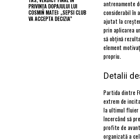
TAS, VERDICT FINAL ÎN
antrenamente de
PRIVINȚA DOPAJULUI LUI
considerabil în 
COSMIN MATEI: „SEPSI CLUB
VA ACCEPTA DECIZIA”
ajutat la crește
prin aplicarea un
să obțină rezult
element motivați
propriu.
Detalii d
Partida dintre F
extrem de incit
la ultimul fluie
încercând să pre
profite de avant
organizată a cel