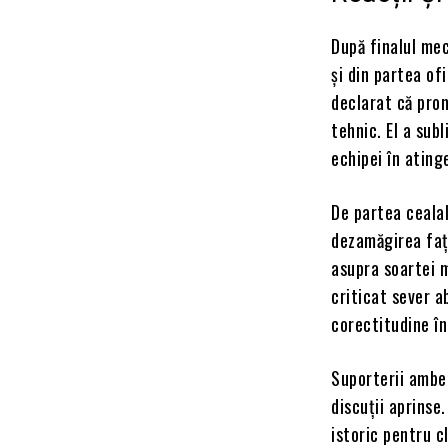
După finalul mec
și din partea ofi
declarat că prom
tehnic. El a sub
echipei în ating
De partea ceala
dezamăgirea față
asupra soartei m
criticat sever a
corectitudine î
Suporterii ambel
discuții aprinse
istoric pentru c