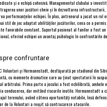
dicate și o echipă cohesivă. Managementul clubului a investit
atragerea unor jucători cheie și în dezvoltarea infrastructurii,
rea performanțelor echipei. În plus, antrenorul a jucat un rol e
ui stil de joc adaptat abilităților jucătorilor, ceea ce a permis
ate favorabile constant. Suportul pasionat al fanilor a fost un 
onal, oferind echipei un avantaj psihologic în confruntările d
espre confruntare
C Voluntari și Hermannstadt, desfășurată pe stadionul din Sibi
antă, cu momente dramatice care au ținut spectatorii în suspa
r al arbitrului. Prima parte a jocului a fost echilibrată, ambele 
ia conducerea, dar evitând riscurile inutile. Hermannstadt a c
ajul terenului, având câteva oportunități notabile, însă defens
or de la Voluntari a reușit să contracareze atacurile.