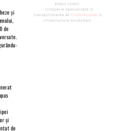
prețul corect.
- Companie specializata in
heze și
tranzactionarea de
Criptomonede
si
enului,
infrastructura blockchain.
20 de
oversate.
igurându-
enerat
upus
ipei
or și
ențat de