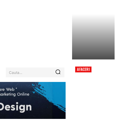
AFACERI
Cauta...
COLIZIUNE ÎNTRE
DOUĂ ELICOPTERE ÎN
GRECIA, ÎN TIMPUL
MISIUNII DE
COMBATERE A UNUI
INCENDIU PUTERNIC.
EHNOLOGIE / ITC
MORE