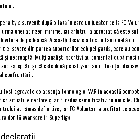
tului.
 penalty a survenit după o fază în care un jucător de la FC Volu
n urma unei atingeri minime, iar arbitrul a apreciat că este suf
 lovitura de pedeapsă. Această decizie a fost întâmpinată cu
ritici severe din partea suporterilor echipei gazdă, care au co
ă și nedreaptă. Mulți analiști sportivi au comentat după meci 
t sub așteptări și că cele două penalty-uri au influențat decisiv
al confruntării.
u fost agravate de absența tehnologiei VAR în această competi
fica situațiile neclare și ar fi redus semnificativ polemicile. Ch
rbitrului au rămas definitive, iar FC Voluntari a profitat de ace
ura dorită avansare în Superliga.
 declarații