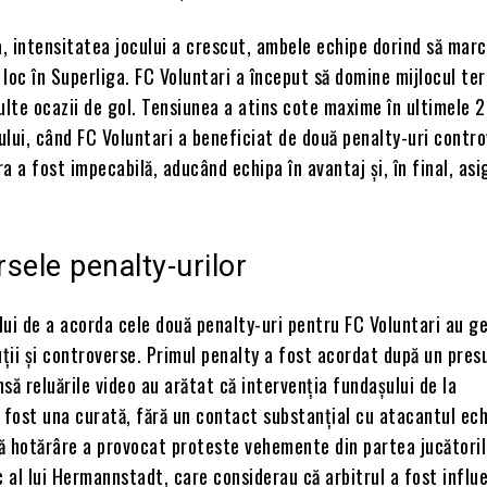
a, intensitatea jocului a crescut, ambele echipe dorind să marc
n loc în Superliga. FC Voluntari a început să domine mijlocul ter
lte ocazii de gol. Tensiunea a atins cote maxime în ultimele 
lui, când FC Voluntari a beneficiat de două penalty-uri contr
a a fost impecabilă, aducând echipa în avantaj și, în final, as
sele penalty-urilor
ului de a acorda cele două penalty-uri pentru FC Voluntari au g
ții și controverse. Primul penalty a fost acordat după un pres
însă reluările video au arătat că intervenția fundașului de la
fost una curată, fără un contact substanțial cu atacantul ech
ă hotărâre a provocat proteste vehemente din partea jucătoril
c al lui Hermannstadt, care considerau că arbitrul a fost influ