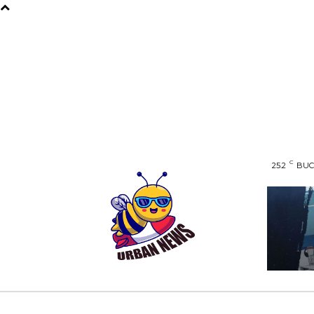
C
25.2
BUC
AFACERI
ENTERTAINMENT
HOME & D