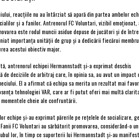
iului, reacțiile nu au întârziat să apară din partea ambelor ech
cialilor și a fanilor. Antrenorul FC Voluntari, vizibil emoționat,
ovarea este rodul muncii asidue depuse de jucători și de între
liniat importanța unității de grup și a dedicării fiecărui membru
erea acestui obiectiv major.
ltă, antrenorul echipei Hermannstadt și-a exprimat deschis
 de deciziile de arbitraj care, în opinia sa, au avut un impact 
eciului. El a afirmat că echipa sa merita un rezultat mai favora
bsența tehnologiei VAR, care ar fi putut oferi mai multă clarit
n momentele cheie ale confruntării.
or echipe și-au exprimat părerile pe rețelele de socializare, 
. Fanii FC Voluntari au sărbătorit promovarea, considerând-o 
lubul lor, în timp ce suporterii lui Hermannstadt și-au manifes