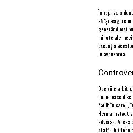
În repriza a dou
să își asigure u
generând mai mu
minute ale meciu
Execuția acestor
le avansarea.
Controver
Deciziile arbitr
numeroase discu
fault în careu, 
Hermannstadt a 
adverse. Aceast
staff-ului tehni