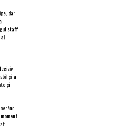
ipe, dar
 a
gul staff
 al
decisiv
bil și a
ate și
generând
un moment
tat