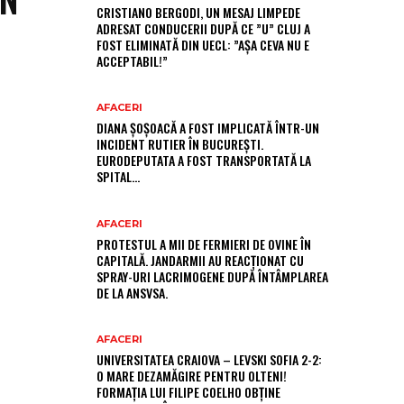
CRISTIANO BERGODI, UN MESAJ LIMPEDE
ADRESAT CONDUCERII DUPĂ CE ”U” CLUJ A
FOST ELIMINATĂ DIN UECL: ”AȘA CEVA NU E
ACCEPTABIL!”
AFACERI
DIANA ȘOȘOACĂ A FOST IMPLICATĂ ÎNTR-UN
INCIDENT RUTIER ÎN BUCUREȘTI.
EURODEPUTATA A FOST TRANSPORTATĂ LA
SPITAL…
AFACERI
PROTESTUL A MII DE FERMIERI DE OVINE ÎN
CAPITALĂ. JANDARMII AU REACȚIONAT CU
SPRAY-URI LACRIMOGENE DUPĂ ÎNTÂMPLAREA
DE LA ANSVSA.
AFACERI
UNIVERSITATEA CRAIOVA – LEVSKI SOFIA 2-2:
O MARE DEZAMĂGIRE PENTRU OLTENI!
FORMAȚIA LUI FILIPE COELHO OBȚINE