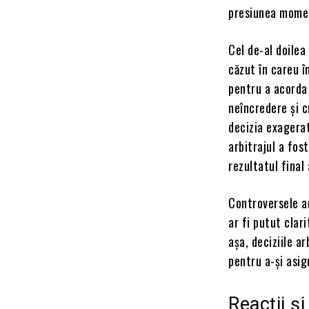
presiunea momen
Cel de-al doilea
căzut în careu î
pentru a acorda
neîncredere și c
decizia exagerat
arbitrajul a fos
rezultatul final 
Controversele a
ar fi putut clari
așa, deciziile a
pentru a-și asig
Reacții și