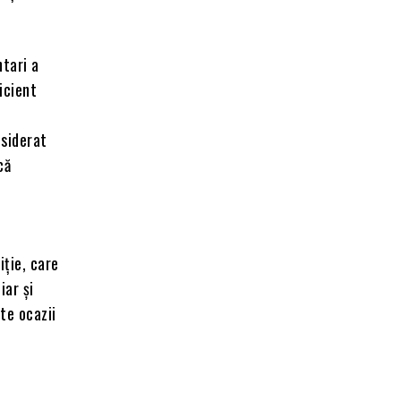
ntari a
icient
nsiderat
că
ție, care
iar și
ste ocazii