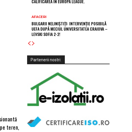
CALIFICAREA ÎN EUROPA LEAGUE.
AFACERI
BULGARII NELINIȘTIȚI: INTERVENȚIE POSIBILĂ
UEFA DUPĂ MECIUL UNIVERSITATEA CRAIOVA –
LEVSKI SOFIA 2-2!
Partenerii nostri:
sionantă
 pe teren,