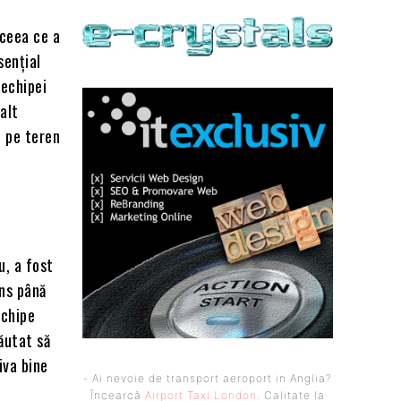
 ceea ce a
sențial
 echipei
alt
e pe teren
u, a fost
ns până
echipe
ăutat să
iva bine
- Ai nevoie de transport aeroport in Anglia?
Încearcă
Airport Taxi London
. Calitate la