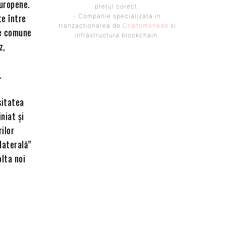
Europene.
prețul corect.
te între
- Companie specializata in
tranzactionarea de
Criptomonede
si
ne comune
infrastructura blockchain.
z,
.
sitatea
niat și
rilor
laterală”
olta noi