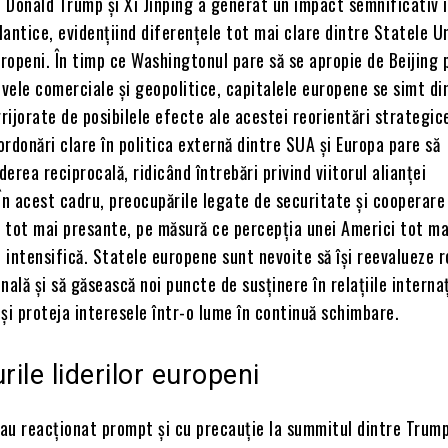
e Donald Trump și Xi Jinping a generat un impact semnificativ 
tlantice, evidențiind diferențele tot mai clare dintre Statele Un
uropeni. În timp ce Washingtonul pare să se apropie de Beijing 
ivele comerciale și geopolitice, capitalele europene se simt di
grijorate de posibilele efecte ale acestei reorientări strategic
rdonări clare în politica externă dintre SUA și Europa pare să
erea reciprocală, ridicând întrebări privind viitorul alianței
În acest cadru, preocupările legate de securitate și cooperare
 tot mai presante, pe măsură ce percepția unei Americi tot ma
e intensifică. Statele europene sunt nevoite să își reevalueze r
nală și să găsească noi puncte de susținere în relațiile internaț
și proteja interesele într-o lume în continuă schimbare.
ile liderilor europeni
 au reacționat prompt și cu precauție la summitul dintre Trump 