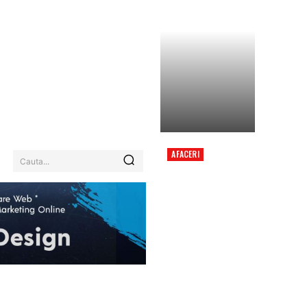
AFACERI
Cauta...
RETURUL OPȚIUNII
UNUI PRIM-MINISTRU
TEHNOCRAT: NUME
ANALIZATE ÎN CADRUL
NEGOCIERILOR
POLITICE.
EHNOLOGIE / ITC
MORE