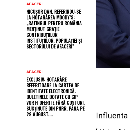
AFACERI
NICUȘOR DAN, REFERINDU-SE
LA HOTĂRÂREA MOODY’S:
„RATINGUL PENTRU ROMÂNIA
MENȚINUT GRAȚIE
CONTRIBUȚIILOR
INSTITUȚIILOR, POPULAȚIEI ȘI
SECTORULUI DE AFACERI”
AFACERI
EXCLUSIV: HOTĂRÂRE
REFERITOARE LA CARTEA DE
IDENTITATE ELECTRONICĂ.
BULETINELE DOTATE CU CIP
VOR FI OFERITE FĂRĂ COSTURI,
SUSȚINUTE DIN PNRR, PÂNĂ PE
29 AUGUST....
Influenta