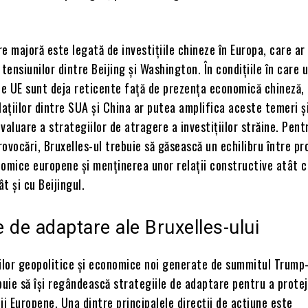
e majoră este legată de investițiile chineze în Europa, care ar
 tensiunilor dintre Beijing și Washington. În condițiile în care 
e UE sunt deja reticente față de prezența economică chineză, 
lațiilor dintre SUA și China ar putea amplifica aceste temeri ș
valuare a strategiilor de atragere a investițiilor străine. Pent
ovocări, Bruxelles-ul trebuie să găsească un echilibru între pr
nomice europene și menținerea unor relații constructive atât 
t și cu Beijingul.
le de adaptare ale Bruxelles-ului
rilor geopolitice și economice noi generate de summitul Trump-
buie să își regândească strategiile de adaptare pentru a prote
ii Europene. Una dintre principalele direcții de acțiune este