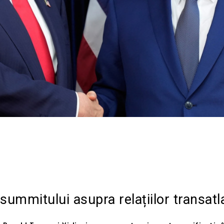
Acțiune
 summitului asupra relațiilor transatl