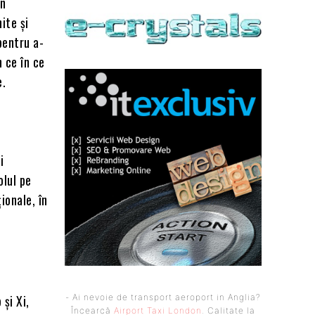
în
ite și
pentru a-
n ce în ce
e.
i
olul pe
ionale, în
și Xi,
- Ai nevoie de transport aeroport in Anglia?
Încearcă
Airport Taxi London
. Calitate la