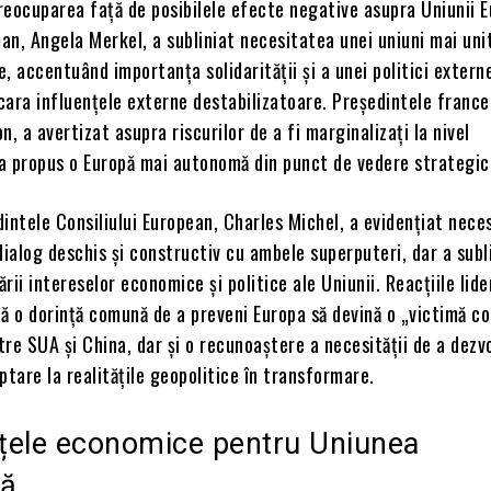
reocuparea față de posibilele efecte negative asupra Uniunii 
n, Angela Merkel, a subliniat necesitatea unei uniuni mai uni
, accentuând importanța solidarității și a unei politici exter
ara influențele externe destabilizatoare. Președintele france
 a avertizat asupra riscurilor de a fi marginalizați la nivel
 a propus o Europă mai autonomă din punct de vedere strategic
intele Consiliului European, Charles Michel, a evidențiat nece
dialog deschis și constructiv cu ambele superputeri, dar a subli
rii intereselor economice și politice ale Uniunii. Reacțiile lide
ă o dorință comună de a preveni Europa să devină o „victimă co
ntre SUA și China, dar și o recunoaștere a necesității de a dezv
ptare la realitățile geopolitice în transformare.
țele economice pentru Uniunea
nă