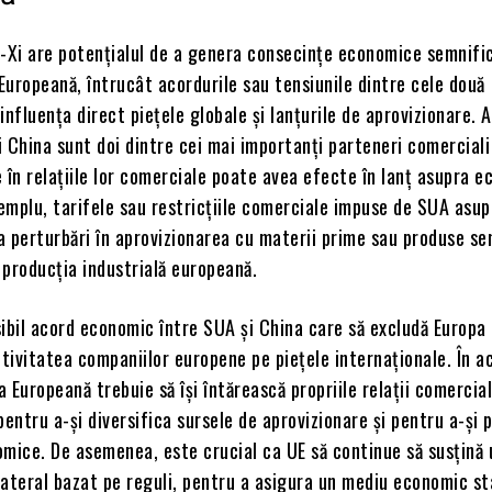
Xi are potențialul de a genera consecințe economice semnifi
uropeană, întrucât acordurile sau tensiunile dintre cele două
influența direct piețele globale și lanțurile de aprovizionare. 
 China sunt doi dintre cei mai importanți parteneri comerciali 
 în relațiile lor comerciale poate avea efecte în lanț asupra e
emplu, tarifele sau restricțiile comerciale impuse de SUA asup
 perturbări în aprovizionarea cu materii prime sau produse se
 producția industrială europeană.
ibil acord economic între SUA și China care să excludă Europa
tivitatea companiilor europene pe piețele internaționale. În a
 Europeană trebuie să își întărească propriile relații comercial
pentru a-și diversifica sursele de aprovizionare și pentru a-și 
omice. De asemenea, este crucial ca UE să continue să susțină
ateral bazat pe reguli, pentru a asigura un mediu economic sta