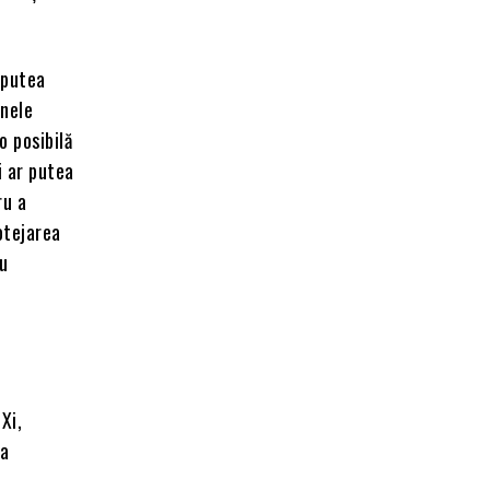
 putea
unele
o posibilă
i ar putea
ru a
otejarea
cu
Xi,
ja