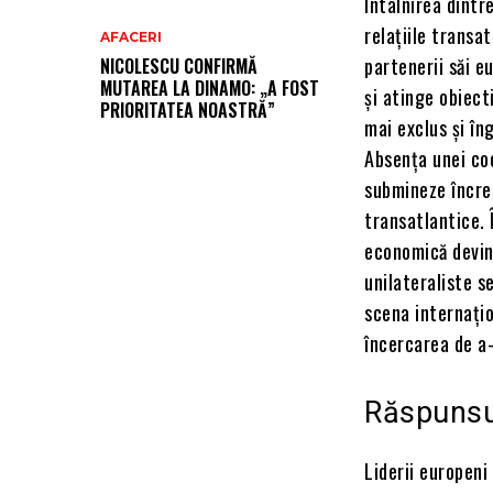
Întâlnirea dintr
relațiile transa
AFACERI
partenerii săi e
NICOLESCU CONFIRMĂ
MUTAREA LA DINAMO: „A FOST
și atinge obiect
PRIORITATEA NOASTRĂ”
mai exclus și în
Absența unei coo
submineze încred
transatlantice. 
economică devin
unilateraliste s
scena internațio
încercarea de a-
Răspunsur
Liderii europeni