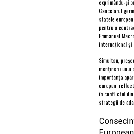
exprimându-și p
Cancelarul germa
statele europene
pentru a contrac
Emmanuel Macron,
internațional și
Simultan, președ
menținerii unui 
importanța apără
europeni reflect
în conflictul di
strategii de ada
Consecin
Europea