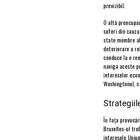
previzibil.
O altă preocupar
suferi din cauza
state membre al
deteriorare a re
conduce la o ree
naviga aceste pr
intereselor eco
Washingtonul, câ
Strategii
În fața provocă
Bruxelles-ul tre
interesele Uniun