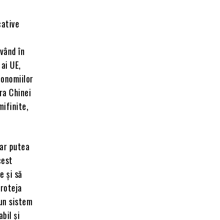
cative
Având în
ai UE,
conomiilor
ra Chinei
mifinite,
 ar putea
cest
e și să
proteja
 un sistem
bil și