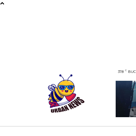
C
37.8
BUC
AFACERI
ENTERTAINMENT
HOME & D