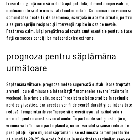
truse de urgență care să includă apă potabilă, alimente neperisabile,
medicamente și alte necesități fundamentale. Comunicare cu vecinii și
comunitatea poate fi, de asemenea, esențială în aceste situații, pentru
a asigura sprijin reciproc și intervenții rapide în caz de nevoie.
Păstrarea calmului și pregătirea adecvată sunt esențiale pentru a face
față cu succes condițiilor meteorologice extreme.
prognoza pentru săptămâna
următoare
Săptămâna viitoare, prognoza meteo sugerează o stabilizare treptată
a vremii, cu o diminuare a intensității fenomenelor severe întâlnite în
weekend. În primele zile, se pot înregistra ploi sporadice în regiunile
nordice și vestice, dar acestea vor fi de scurtă durată și cu intensitate
redusă. Temperaturile vor începe să crească ușor, atingând valori
normale pentru acest sezon al anului. În partea de sud și est a țării,
vremea va fi în mare parte plăcută, cu cer variabil și șanse reduse de
precipitații. Spre mijlocul săptămânii, se estimează ca temperaturile
să ajungă la 20-25 de grade Celsius în majoritatea regiunilor, ceea ce