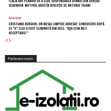
ITALIA ARE PLANURI DE A CERE SUSPENDAREA SPANIEI DIN SPAȚIUL
SCHENGEN. MOTIVUL ADUS ÎN DISCUȚIE DE ANTONIO TAJANI.
AFACERI
CRISTIANO BERGODI, UN MESAJ LIMPEDE ADRESAT CONDUCERII DUPĂ
CE ”U” CLUJ A FOST ELIMINATĂ DIN UECL: ”AȘA CEVA NU E
ACCEPTABIL!”
Partenerii nostri: