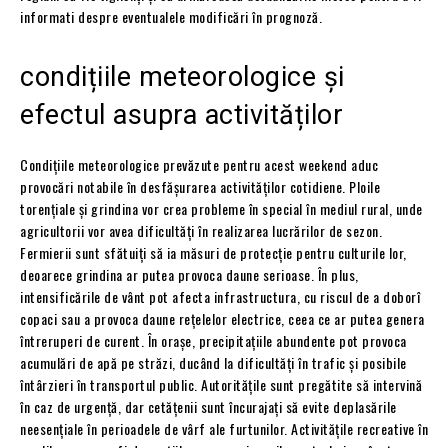
informati despre eventualele modificări în prognoză.
condițiile meteorologice și
efectul asupra activităților
Condițiile meteorologice prevăzute pentru acest weekend aduc
provocări notabile în desfășurarea activităților cotidiene. Ploile
torențiale și grindina vor crea probleme în special în mediul rural, unde
agricultorii vor avea dificultăți în realizarea lucrărilor de sezon.
Fermierii sunt sfătuiți să ia măsuri de protecție pentru culturile lor,
deoarece grindina ar putea provoca daune serioase. În plus,
intensificările de vânt pot afecta infrastructura, cu riscul de a doborî
copaci sau a provoca daune rețelelor electrice, ceea ce ar putea genera
întreruperi de curent. În orașe, precipitațiile abundente pot provoca
acumulări de apă pe străzi, ducând la dificultăți în trafic și posibile
întârzieri în transportul public. Autoritățile sunt pregătite să intervină
în caz de urgență, dar cetățenii sunt încurajați să evite deplasările
neesențiale în perioadele de vârf ale furtunilor. Activitățile recreative în