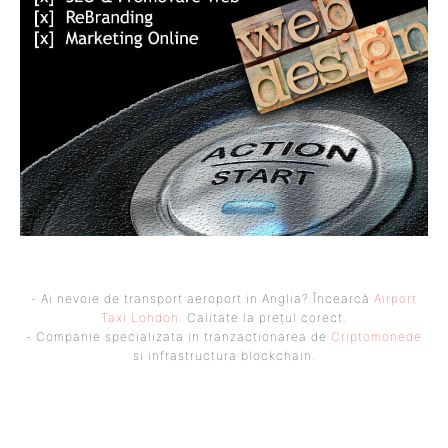
- Ai nevoie de transport aeroport in Anglia? Încearcă
Airport
Taxi London
. Calitate la prețul corect.
- Companie specializata in tranzactionarea de
Criptomonede
si infrastructura blockchain.