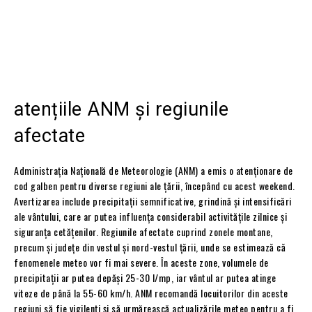
atențiile ANM și regiunile
afectate
Administrația Națională de Meteorologie (ANM) a emis o atenționare de
cod galben pentru diverse regiuni ale țării, începând cu acest weekend.
Avertizarea include precipitații semnificative, grindină și intensificări
ale vântului, care ar putea influența considerabil activitățile zilnice și
siguranța cetățenilor. Regiunile afectate cuprind zonele montane,
precum și județe din vestul și nord-vestul țării, unde se estimează că
fenomenele meteo vor fi mai severe. În aceste zone, volumele de
precipitații ar putea depăși 25-30 l/mp, iar vântul ar putea atinge
viteze de până la 55-60 km/h. ANM recomandă locuitorilor din aceste
regiuni să fie vigilenți și să urmărească actualizările meteo pentru a fi