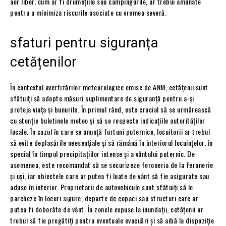
aer liber, cum ar fi drumețiile sau campingurile, ar trebui amânate
pentru a minimiza riscurile asociate cu vremea severă.
sfaturi pentru siguranța
cetățenilor
În contextul avertizărilor meteorologice emise de ANM, cetățenii sunt
sfătuiți să adopte măsuri suplimentare de siguranță pentru a-și
proteja viața și bunurile. În primul rând, este crucial să se urmărească
cu atenție buletinele meteo și să se respecte indicațiile autorităților
locale. În cazul în care se anunță furtuni puternice, locuitorii ar trebui
să evite deplasările neesențiale și să rămână în interiorul locuințelor, în
special în timpul precipitațiilor intense și a vântului puternic. De
asemenea, este recomandat să se securizeze feroneria de la feronerie
și uși, iar obiectele care ar putea fi luate de vânt să fie asigurate sau
aduse în interior. Proprietarii de autovehicule sunt sfătuiți să le
parcheze în locuri sigure, departe de copaci sau structuri care ar
putea fi doborâte de vânt. În zonele expuse la inundații, cetățenii ar
trebui să fie pregătiți pentru eventuale evacuări și să aibă la dispoziție