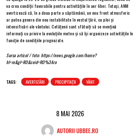
va crea condiții favorabile pentru activitățile în aer liber. Totuși, ANM
avertizează că, în a doua parte a săptămânii, un nou front atmosferic
ar putea genera din nou instabilitate în vestul țării, cu ploi și
intensificări ale vântului. Cetățenii sunt sfătuiți să se mențină
informați cu privire la evoluțiile meteo și să își organizeze activitățile în
funcție de condițiile prognozate.
Sursa articol / foto: https://news.google.com/home?
hl=ro&gl=RO&ceid=RO%3Aro
TAGS:
AVERTIZĂRI
PRECIPITAȚII
VÂNT
8 MAI 2026
AUTORII UBBEE.RO