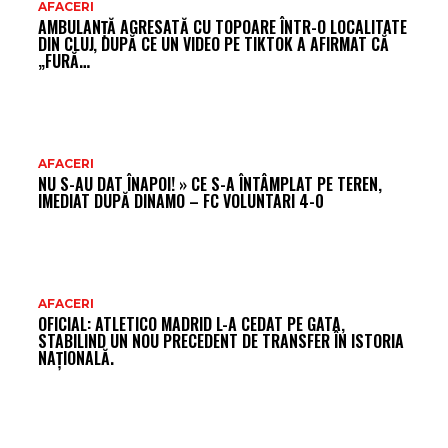
AR
AFACERI
AMBULANȚĂ AGRESATĂ CU TOPOARE ÎNTR-O LOCALITATE
FR
DIN CLUJ, DUPĂ CE UN VIDEO PE TIKTOK A AFIRMAT CĂ
„FURĂ…
AFACERI
NU S-AU DAT ÎNAPOI! » CE S-A ÎNTÂMPLAT PE TEREN,
IMEDIAT DUPĂ DINAMO – FC VOLUNTARI 4-0
AFACERI
OFICIAL: ATLETICO MADRID L-A CEDAT PE GATA,
STABILIND UN NOU PRECEDENT DE TRANSFER ÎN ISTORIA
NAȚIONALĂ.