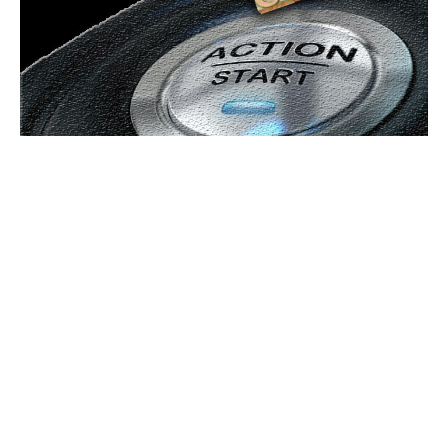
UBBEE
Ubbee.ro un site de știri / blog de noutăți, dedicat diseminării de
informații și actualități. Acesta oferă articole, reportaje și analize pe
teme diverse, de la evenimente curente la subiecte specifice de interes.
Este un spațiu digital pentru informare și educație. Contactati-ne
oricand la adresa: contact@ubbee.ro