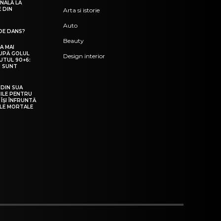
NALĂ LA
E DIN
Arta si istorie
Auto
DE DANS?
Beauty
A MAI
DUPĂ GOLUL
Design interior
UTUL 90+6:
! SUNT
”
DIN SUA
IILE PENTRU
 ÎȘI ÎNFRUNTĂ
ILE MORTALE