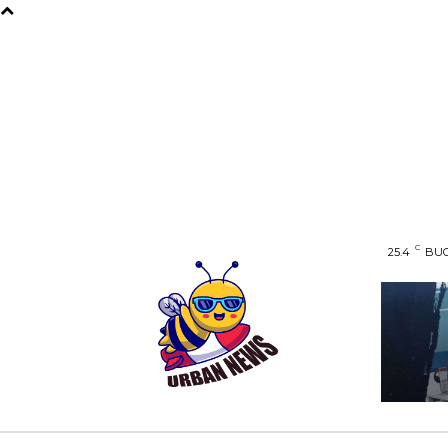
C
25.4
BUC