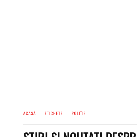
AFACERI
ENTERTAINMENT
HOME & D
ACASĂ
ETICHETE
POLIȚIE
STIRI SI NOUTATI DESP