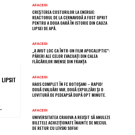
AFACERI
CREȘTEREA COSTURILOR LA ENERGIE:
REACTORUL DE LA CERNAVODĂ A FOST OPRIT
PENTRU A DOUA OARĂ ÎN ISTORIE DIN CAUZA
LIPSEI DE APĂ.
AFACERI
„A AVUT LOC CA ÎNTR-UN FILM APOCALIPTIC”:
PĂRERI ALE CELOR EVACUAȚI DIN CALEA
FLĂCĂRILOR IMENSE DIN FRANȚA
AFACERI
 LIPSIT
HAOS COMPLET ÎN FC BOTOȘANI – RAPID!
DOUĂ EVALUĂRI VAR, DOUĂ EXPULZĂRI ȘI O
LOVITURĂ DE PEDEAPSĂ DUPĂ OPT MINUTE.
.
AFACERI
UNIVERSITATEA CRAIOVA A REUȘIT SĂ ANULEZE
BILETELE ACHIZIȚIONATE ÎNAINTE DE MECIUL
DE RETUR CU LEVSKI SOFIA!