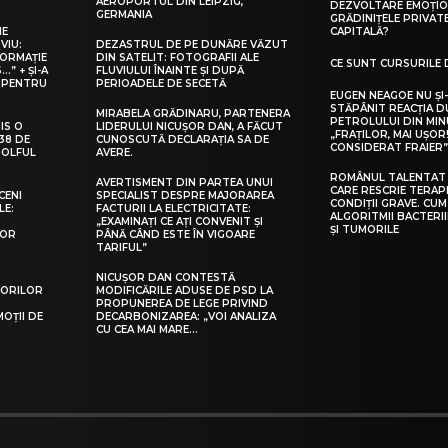
AEROPORTUL DIN LEIPZIG,
DEZVOLTARE EMOȚIO
GERMANIA
GRĂDINIȚELE PRIVAT
IE
CAPITALĂ?
VIU:
DEZASTRUL DE PE DUNĂRE VĂZUT
FORMAȚIE
DIN SATELIT: FOTOGRAFII ALE
CE SUNT CURSURILE 
” + ȘI-A
FLUVIULUI ÎNAINTE ȘI DUPĂ
 PENTRU
PERIOADELE DE SECETĂ
EUGEN NEAGOE NU ȘI-
STĂPÂNIT REACȚIA 
MIRABELA GRĂDINARU, PARTENERA
PETROLULUI DIN MIN
IS O
LIDERULUI NICUȘOR DAN, A FĂCUT
„FRAȚILOR, MAI UȘOR
38 DE
CUNOSCUTĂ DECLARAȚIA SA DE
CONSIDERAT FRAIER
GOLFUL
AVERE.
ROMÂNUL TALENTAT 
AVERTISMENT DIN PARTEA UNUI
CARE RESCRIE TERAP
CENI
SPECIALIST DESPRE MAJORAREA
CONDIȚII GRAVE. CUM
LE:
FACTURII LA ELECTRICITATE:
ALGORITMII BACTERI
„EXAMINAȚI CE AȚI CONVENIT ȘI
ȘI TUMORILE
LOR
PÂNĂ CÂND ESTE ÎN VIGOARE
TARIFUL”
NICUȘOR DAN CONTESTĂ
TORILOR
MODIFICĂRILE ADUSE DE PSD LA
PROPUNEREA DE LEGE PRIVIND
MOŢII DE
DECARBONIZAREA: „VOI ANALIZA
CU CEA MAI MARE…