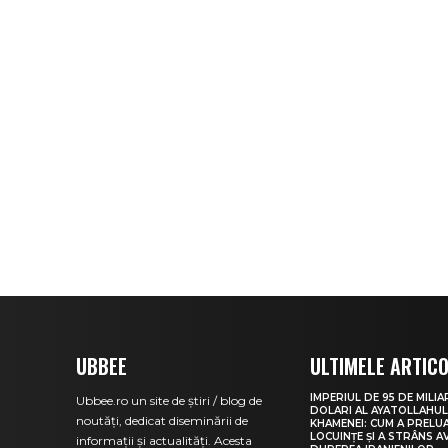
UBBEE
ULTIMELE ARTIC
IMPERIUL DE 95 DE MILI
Ubbee.ro un site de știri / blog de
DOLARI AL AYATOLLAHUL
noutăți, dedicat diseminării de
KHAMENEI: CUM A PRELUA
LOCUINȚE ȘI A STRÂNS A
informații și actualități. Acesta