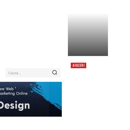
AFACERI
ACCIDENT GRAV CU
Cauta...
MICROBUZUL
FORMAȚIEI DINAMO 2:
ADRIAN ROPOTAN A
FOST RĂNIT, O
PERSOANĂ A DECEDAT,
ACTIVAT PLAN ROȘU.