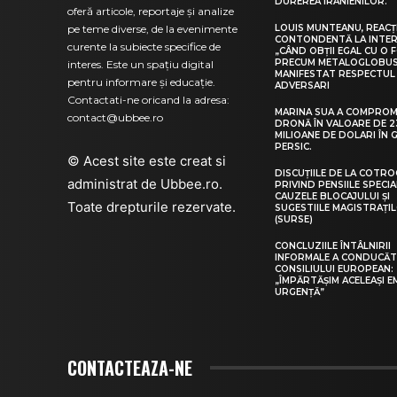
DUREREA IRANIENILOR.
oferă articole, reportaje și analize
pe teme diverse, de la evenimente
LOUIS MUNTEANU, REACȚ
CONTONDENTĂ LA INTER
curente la subiecte specifice de
„CÂND OBȚII EGAL CU O 
PRECUM METALOGLOBUS…
interes. Este un spațiu digital
MANIFESTAT RESPECTUL
pentru informare și educație.
ADVERSARI
Contactati-ne oricand la adresa:
MARINA SUA A COMPROM
contact@ubbee.ro
DRONĂ ÎN VALOARE DE 2
MILIOANE DE DOLARI ÎN 
PERSIC.
© Acest site este creat si
DISCUȚIILE DE LA COTRO
administrat de
Ubbee.ro
.
PRIVIND PENSIILE SPECIA
CAUZELE BLOCAJULUI ȘI
Toate drepturile rezervate.
SUGESTIILE MAGISTRAȚI
(SURSE)
CONCLUZIILE ÎNTÂLNIRII
INFORMALE A CONDUCĂ
CONSILIULUI EUROPEAN:
„ÎMPĂRTĂŞIM ACELEAŞI E
URGENŢĂ”
CONTACTEAZA-NE