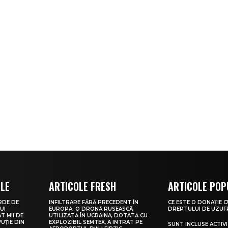
OLE
ARTICOLE FRESH
ARTICOLE POP
ARDE DE
INFILTRARE FĂRĂ PRECEDENT ÎN
CE ESTE O DONAȚIE 
UI
EUROPA: O DRONĂ RUSEASCĂ
DREPTULUI DE UZUF
T MII DE
UTILIZATĂ ÎN UCRAINA, DOTATĂ CU
VUȚIE DIN
EXPLOZIBIL SEMTEX, A INTRAT PE
SUNT INCLUSE ACTIVI